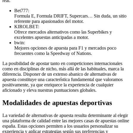
real.
Bet777:
Formula E, Formula DRIFT, Supercars… Sin duda, un sitio
referente para apasionados del motor.
KIROLBET:
Ofrece mercados alternativos como las Superbikes y
excelentes apuestas anticipadas a motor.
bwin:
Mejores opciones de apuesta para F1 y mercados poco
frecuentes como la Speedway of Nations.
La posibilidad de apostar tanto en competiciones internacionales
como en disciplinas de nicho, más allá de las habituales, marca la
diferencia. Disponer de un extenso abanico de alternativas de
apuesta constituye una característica fundamental que valoramos
positivamente, ya que enriquece la experiencia de cualquier
aficionado y eleva nuestras puntuaciones globales.
Modalidades de apuestas deportivas
La variedad de alternativas de apuesta resulta determinante al elegir
una plataforma de calidad entre las mejores casas de apuestas online
españa. Estas opciones permiten a los usuarios personalizar su
experiencia y aplicar estrategias según sus preferencias y