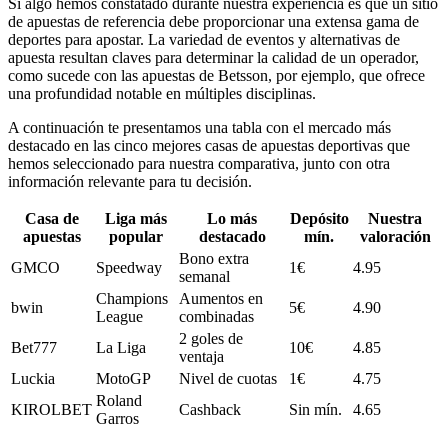
Si algo hemos constatado durante nuestra experiencia es que un sitio
de apuestas de referencia debe proporcionar una extensa gama de
deportes para apostar. La variedad de eventos y alternativas de
apuesta resultan claves para determinar la calidad de un operador,
como sucede con las apuestas de Betsson, por ejemplo, que ofrece
una profundidad notable en múltiples disciplinas.
A continuación te presentamos una tabla con el mercado más
destacado en las cinco mejores casas de apuestas deportivas que
hemos seleccionado para nuestra comparativa, junto con otra
información relevante para tu decisión.
Casa de
Liga más
Lo más
Depósito
Nuestra
apuestas
popular
destacado
mín.
valoración
Bono extra
GMCO
Speedway
1€
4.95
semanal
Champions
Aumentos en
bwin
5€
4.90
League
combinadas
2 goles de
Bet777
La Liga
10€
4.85
ventaja
Luckia
MotoGP
Nivel de cuotas
1€
4.75
Roland
KIROLBET
Cashback
Sin mín.
4.65
Garros