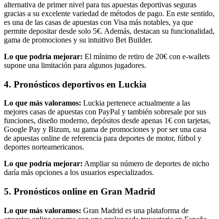
alternativa de primer nivel para tus apuestas deportivas seguras
gracias a su excelente variedad de métodos de pago. En este sentido,
es una de las casas de apuestas con Visa más notables, ya que
permite depositar desde solo 5€. Además, destacan su funcionalidad,
gama de promociones y su intuitivo Bet Builder.
Lo que podría mejorar:
El mínimo de retiro de 20€ con e-wallets
supone una limitación para algunos jugadores.
4. Pronósticos deportivos en Luckia
Lo que más valoramos:
Luckia pertenece actualmente a las
mejores casas de apuestas con PayPal y también sobresale por sus
funciones, diseño moderno, depósitos desde apenas 1€ con tarjetas,
Google Pay y Bizum, su gama de promociones y por ser una casa
de apuestas online de referencia para deportes de motor, fútbol y
deportes norteamericanos.
Lo que podría mejorar:
Ampliar su número de deportes de nicho
daría más opciones a los usuarios especializados.
5. Pronósticos online en Gran Madrid
Lo que más valoramos:
Gran Madrid es una plataforma de