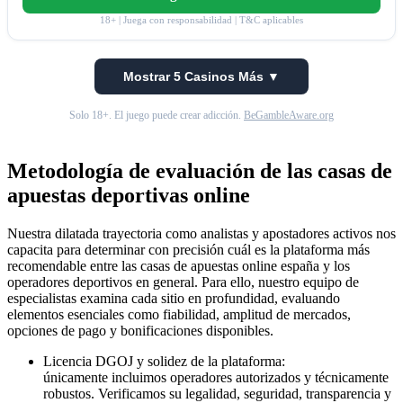
18+ | Juega con responsabilidad | T&C aplicables
Mostrar 5 Casinos Más ▼
Solo 18+. El juego puede crear adicción.
BeGambleAware.org
Metodología de evaluación de las casas de
apuestas deportivas online
Nuestra dilatada trayectoria como analistas y apostadores activos nos
capacita para determinar con precisión cuál es la plataforma más
recomendable entre las casas de apuestas online españa y los
operadores deportivos en general. Para ello, nuestro equipo de
especialistas examina cada sitio en profundidad, evaluando
elementos esenciales como fiabilidad, amplitud de mercados,
opciones de pago y bonificaciones disponibles.
Licencia DGOJ y solidez de la plataforma:
únicamente incluimos operadores autorizados y técnicamente
robustos. Verificamos su legalidad, seguridad, transparencia y