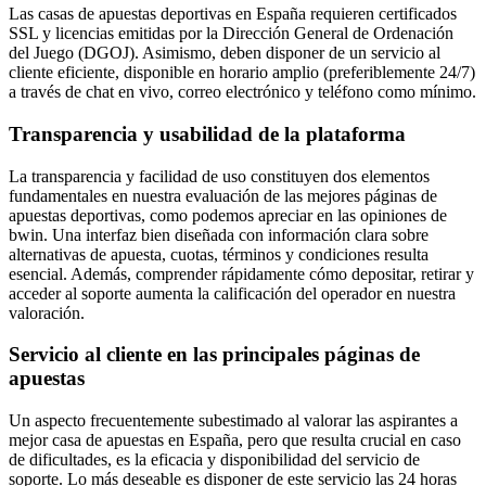
Las casas de apuestas deportivas en España requieren certificados
SSL y licencias emitidas por la Dirección General de Ordenación
del Juego (DGOJ). Asimismo, deben disponer de un servicio al
cliente eficiente, disponible en horario amplio (preferiblemente 24/7)
a través de chat en vivo, correo electrónico y teléfono como mínimo.
Transparencia y usabilidad de la plataforma
La transparencia y facilidad de uso constituyen dos elementos
fundamentales en nuestra evaluación de las mejores páginas de
apuestas deportivas, como podemos apreciar en las opiniones de
bwin. Una interfaz bien diseñada con información clara sobre
alternativas de apuesta, cuotas, términos y condiciones resulta
esencial. Además, comprender rápidamente cómo depositar, retirar y
acceder al soporte aumenta la calificación del operador en nuestra
valoración.
Servicio al cliente en las principales páginas de
apuestas
Un aspecto frecuentemente subestimado al valorar las aspirantes a
mejor casa de apuestas en España, pero que resulta crucial en caso
de dificultades, es la eficacia y disponibilidad del servicio de
soporte. Lo más deseable es disponer de este servicio las 24 horas