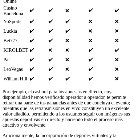
Online
Casino
✔️
✔️
✔️
✔️
❌
Barcelona
✔️
✔️
✔️
YoSports
❌
❌
✔️
✔️
✔️
Luckia
❌
❌
✔️
✔️
Bet777
❌
❌
❌
✔️
✔️
✔️
KIROLBET
❌
❌
✔️
✔️
✔️
Paf
❌
❌
✔️
✔️
✔️
LeoVegas
❌
❌
✔️
✔️
✔️
✔️
William Hill
❌
Por ejemplo, el cashout para tus apuestas en directo, cuya
disponibilidad hemos verificado operador a operador, te permite
retirar una parte de tus ganancias antes de que concluya el evento;
mientras que las retransmisiones en vivo constituyen un excelente
valor añadido, permitiendo a los usuarios seguir con imágenes sus
apuestas deportivas en directo y haciendo todo el proceso más
atractivo y envolvente.
Adicionalmente, la incorporación de deportes virtuales y la