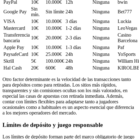
PayPal
10€
10.000€
12h
Ninguna
bwin
Sin
Google Pay
Sin límite
24h
Ninguna
Bet777
mín.
VISA
10€
10.000€
3 días
Ninguna
Luckia
Mastercard
10€
10.000€
1-2 días
Ninguna
LeoVegas
Transferencia
Casino
10€
20.000€
2-3 días
Ninguna
bancaria
Barcelona
Apple Pay
10€
10.000€
1-3 días
Ninguna
Paf
PaysafeCard
10€
25.000€
24h
Ninguna
YoSports
Skrill
5€
100.000€
24h
Ninguna
William Hi
Hal Cash
20€
600€
48h
Ninguna
KIROLB
Otro factor determinante es la velocidad de las transacciones tanto
para depósitos como para retiradas. Los sitios más rápidos,
transparentes y sin comisiones ocultas son los más valorados, en
especial las casas de apuestas con retirada inmediata. Además,
contar con límites flexibles para adaptarse tanto a jugadores
ocasionales como a habituales es un aspecto esencial que diferencia
a los mejores operadores del mercado.
Límites de depósito y juego responsable
Los límites de depósito forman parte del marco obligatorio de juego