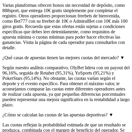
Varias plataformas ofrecen bonos sin necesidad de depósito, como
888sport, que entrega 10€ gratis simplemente por completar el
registro. Otros operadores proporcionan freebets de bienvenida,
como Bet777 con su freebet de 10€ o AdmiralBet con 10€ más 100
giros gratis. Recuerda que estas ofertas están sujetas a condiciones
específicas que debes leer detenidamente, como requisitos de
apuesta mínima o cuotas mínimas para poder hacer efectivas las
ganancias. Visita la página de cada operador para consultarlos con
detalle.
¿Qué casas de apuestas tienen las mejores cuotas del mercado?
▼
Según nuestro análisis comparativo, OlyBet lidera con un payout del
96,16%, seguida de Retabet (95,31%), YoSports (95,21%) y
PokerStars (95,14%). No obstante, las cuotas varían según el
deporte y el evento específico. Para obtener el máximo valor, te
aconsejamos comparar las cuotas entre diferentes operadores antes
de realizar cada apuesta, ya que pequeñas diferencias porcentuales
pueden representar una mejora significativa en la rentabilidad a largo
plazo.
¿Cómo se calculan las cuotas de las apuestas deportivas?
▼
Las cuotas reflejan la probabilidad estimada de que un resultado se
produzca, combinada con el margen de beneficio del operador. Se