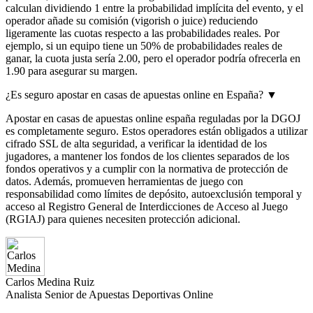
calculan dividiendo 1 entre la probabilidad implícita del evento, y el
operador añade su comisión (vigorish o juice) reduciendo
ligeramente las cuotas respecto a las probabilidades reales. Por
ejemplo, si un equipo tiene un 50% de probabilidades reales de
ganar, la cuota justa sería 2.00, pero el operador podría ofrecerla en
1.90 para asegurar su margen.
¿Es seguro apostar en casas de apuestas online en España?
▼
Apostar en casas de apuestas online españa reguladas por la DGOJ
es completamente seguro. Estos operadores están obligados a utilizar
cifrado SSL de alta seguridad, a verificar la identidad de los
jugadores, a mantener los fondos de los clientes separados de los
fondos operativos y a cumplir con la normativa de protección de
datos. Además, promueven herramientas de juego con
responsabilidad como límites de depósito, autoexclusión temporal y
acceso al Registro General de Interdicciones de Acceso al Juego
(RGIAJ) para quienes necesiten protección adicional.
Carlos Medina Ruiz
Analista Senior de Apuestas Deportivas Online