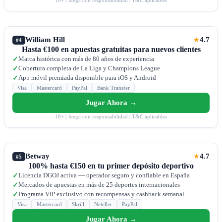
William Hill
4.7
★
#4
Hasta €100 en apuestas gratuitas para nuevos clientes
Marca histórica con más de 80 años de experiencia
✓
Cobertura completa de La Liga y Champions League
✓
App móvil premiada disponible para iOS y Android
✓
Visa
Mastercard
PayPal
Bank Transfer
Jugar Ahora →
18+ | Juega con responsabilidad | T&C aplicables
Betway
4.7
★
#5
100% hasta €150 en tu primer depósito deportivo
Licencia DGOJ activa — operador seguro y confiable en España
✓
Mercados de apuestas en más de 25 deportes internacionales
✓
Programa VIP exclusivo con recompensas y cashback semanal
✓
Visa
Mastercard
Skrill
Neteller
PayPal
Jugar Ahora →