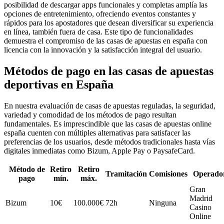
posibilidad de descargar apps funcionales y completas amplía las
opciones de entretenimiento, ofreciendo eventos constantes y
rápidos para los apostadores que desean diversificar su experiencia
en línea, también fuera de casa. Este tipo de funcionalidades
demuestra el compromiso de las casas de apuestas en españa con
licencia con la innovación y la satisfacción integral del usuario.
Métodos de pago en las casas de apuestas
deportivas en España
En nuestra evaluación de casas de apuestas reguladas, la seguridad,
variedad y comodidad de los métodos de pago resultan
fundamentales. Es imprescindible que las casas de apuestas online
españa cuenten con múltiples alternativas para satisfacer las
preferencias de los usuarios, desde métodos tradicionales hasta vías
digitales inmediatas como Bizum, Apple Pay o PaysafeCard.
Método de
Retiro
Retiro
Tramitación
Comisiones
Operado
pago
mín.
máx.
Gran
Madrid
Bizum
10€
100.000€
72h
Ninguna
Casino
Online