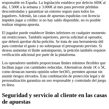
responsable en España. La legislación establece por defecto 600€ al
día, 1.500€ a la semana y 3.000€ al mes para prevenir pérdidas
descontroladas y garantizar un entorno seguro para todos los
jugadores. Además, las casas de apuestas españolas con licencia
impiden jugar a crédito: si no hay saldo disponible, no es posible
realizar ninguna apuesta.
El jugador puede establecer límites inferiores en cualquier momento
sin restricciones. También superiores, previa solicitud al operador,
que deberá aprobar dicha petición. Se trata de una herramienta útil
para controlar el gasto y no sobrepasar el presupuesto previsto. Si
deseas aumentar el límite autoimpuesto, la petición también requiere
verificación adicional por parte de la plataforma.
Los operadores también proporcionan límites mínimos flexibles que
facilitan jugar con cantidades reducidas. Alternativas desde 1€ o 5€,
como destacan nuestra opinión sobre bet365, permiten apostar sin
asumir riesgos elevados. Esta combinación de protección legal y de
personalización garantiza un uso responsable y controlado del juego
en línea.
Seguridad y servicio al cliente en las casas
de apuestas