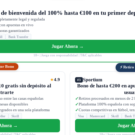
de bienvenida del 100% hasta €100 en tu primer de
letamente legal y regulada
con apuestas en vivo
horas garantizados
ll
Bank Transfer
Jugar Ahora →
18+ | Juega con responsabilidad | T&C aplicables
jor Bono
⚡ Retiro
Sportium
4.9
★
#3
 gratis sin depósito al
Bono de hasta €200 en apu
strarte
usua
 entre las casas españolas
Retiros procesados en menos de 2
✓
mesas disponibles
Plataforma 100% española con sop
✓
egrados en una sola plataforma
Cuotas competitivas en fútbol, ten
✓
ller
Skrill
Visa
Mastercard
Skrill
Bank T
 Ahora →
Jugar A
sabilidad | T&C aplicables
18+ | Juega con responsab