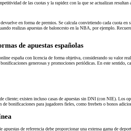
titividad de las cuotas y la rapidez con la que se actualizan resultan 
 devuelve en forma de premios. Se calcula convirtiendo cada cuota en s
l cuando realizas apuestas de baloncesto en la NBA, por ejemplo. Recue
formas de apuestas españolas
ne españa con licencia de forma objetiva, considerando su valor real, 
bonificaciones generosas y promociones periódicas. En este sentido, c
de cliente; existen incluso casas de apuestas sin DNI (con NIE). Los op
 de bonificaciones para jugadores fieles, como freebets o bonos adicion
ínea
de apuestas de referencia debe proporcionar una extensa gama de deporte