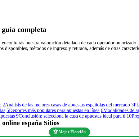
 guía completa
a encontrarás nuestra valoración detallada de cada operador autorizado 
 disponibles, métodos de ingreso y retirada, además de otras caracterís
e
2
Análisis de las mejores casas de apuestas españolas del mercado
3
Pl
las
5
Deportes más populares para apuestas en línea
6
Modalidades de ap
apuestas
9
Conclusión: selecciona la casa de apuestas ideal para ti
10
Pre
 online españa Sitios
🏆 Mejor Elección