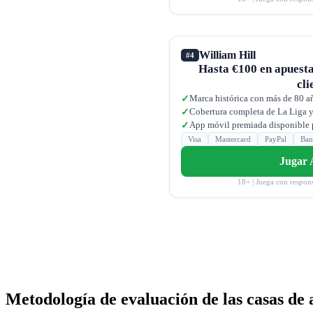
William Hill
#4
Hasta €100 en apuesta
cli
Marca histórica con más de 80 a
✓
Cobertura completa de La Liga
✓
App móvil premiada disponible 
✓
Visa
Mastercard
PayPal
Ban
Jugar
18+ | Juega con respon
Metodología de evaluación de las casas de 