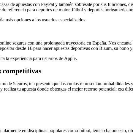
casas de apuestas con PayPal y también sobresale por sus funciones, d
de referencia para deportes de motor, fútbol y deportes norteamericano
a más opciones a los usuarios especializados.
online seguras con una prolongada trayectoria en España. Nos encant
ositar desde 1€ para hacer apuestas deportivas con Bizum, su bono y l
ta la experiencia para usuarios de Apple.
s competitivas
o de 5 euros, ten presente que las cuotas representan probabilidades y
 realiza tu apuesta donde obtengas el mejor retorno potencial; esa difer
icularmente en disciplinas populares como fútbol, tenis o baloncesto, 