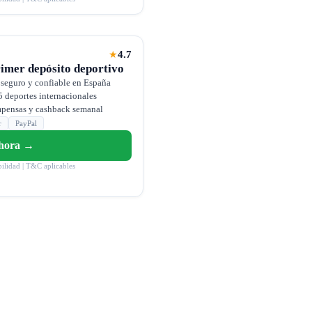
4.7
★
imer depósito deportivo
seguro y confiable en España
 deportes internacionales
mpensas y cashback semanal
r
PayPal
hora →
ilidad | T&C aplicables