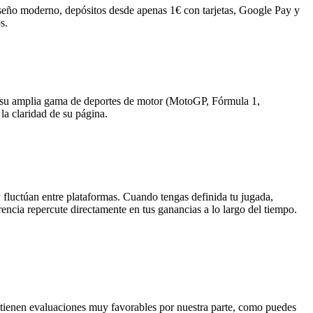
iseño moderno, depósitos desde apenas 1€ con tarjetas, Google Pay y
s.
a su amplia gama de deportes de motor (MotoGP, Fórmula 1,
a claridad de su página.
 fluctúan entre plataformas. Cuando tengas definida tu jugada,
encia repercute directamente en tus ganancias a lo largo del tiempo.
obtienen evaluaciones muy favorables por nuestra parte, como puedes