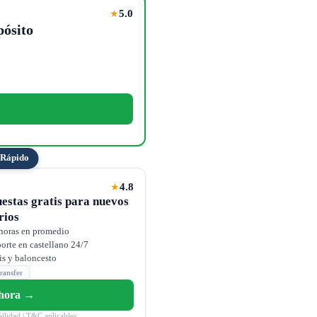
5.0
★
pósito
 Rápido
4.8
★
estas gratis para nuevos
rios
 horas en promedio
orte en castellano 24/7
is y baloncesto
ransfer
hora →
ilidad | T&C aplicables