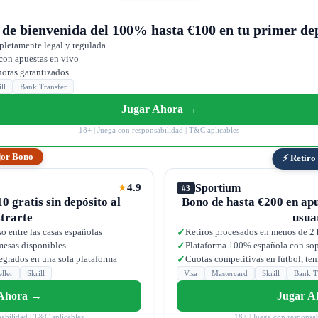
de bienvenida del 100% hasta €100 en tu primer de
letamente legal y regulada
con apuestas en vivo
horas garantizados
ll
Bank Transfer
Jugar Ahora →
18+ | Juega con responsabilidad | T&C aplicables
jor Bono
⚡ Retiro
Sportium
4.9
★
#3
 gratis sin depósito al
Bono de hasta €200 en apu
strarte
usua
 entre las casas españolas
Retiros procesados en menos de 2
✓
mesas disponibles
Plataforma 100% española con sop
✓
egrados en una sola plataforma
Cuotas competitivas en fútbol, ten
✓
ller
Skrill
Visa
Mastercard
Skrill
Bank T
 Ahora →
Jugar A
sabilidad | T&C aplicables
18+ | Juega con responsab