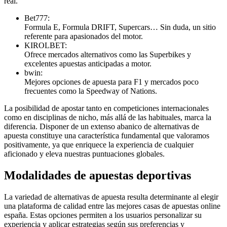
real.
Bet777:
Formula E, Formula DRIFT, Supercars… Sin duda, un sitio
referente para apasionados del motor.
KIROLBET:
Ofrece mercados alternativos como las Superbikes y
excelentes apuestas anticipadas a motor.
bwin:
Mejores opciones de apuesta para F1 y mercados poco
frecuentes como la Speedway of Nations.
La posibilidad de apostar tanto en competiciones internacionales
como en disciplinas de nicho, más allá de las habituales, marca la
diferencia. Disponer de un extenso abanico de alternativas de
apuesta constituye una característica fundamental que valoramos
positivamente, ya que enriquece la experiencia de cualquier
aficionado y eleva nuestras puntuaciones globales.
Modalidades de apuestas deportivas
La variedad de alternativas de apuesta resulta determinante al elegir
una plataforma de calidad entre las mejores casas de apuestas online
españa. Estas opciones permiten a los usuarios personalizar su
experiencia y aplicar estrategias según sus preferencias y