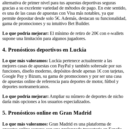
alternativa de primer nivel para tus apuestas deportivas seguras
gracias a su excelente variedad de métodos de pago. En este sentido,
es una de las casas de apuestas con Visa más notables, ya que
permite depositar desde solo 5€. Además, destacan su funcionalidad,
gama de promociones y su intuitivo Bet Builder.
Lo que podría mejorar:
El mínimo de retiro de 20€ con e-wallets
supone una limitación para algunos jugadores.
4. Pronósticos deportivos en Luckia
Lo que más valoramos:
Luckia pertenece actualmente a las
mejores casas de apuestas con PayPal y también sobresale por sus
funciones, diseño moderno, depósitos desde apenas 1€ con tarjetas,
Google Pay y Bizum, su gama de promociones y por ser una casa
de apuestas online de referencia para deportes de motor, fútbol y
deportes norteamericanos.
Lo que podría mejorar:
Ampliar su número de deportes de nicho
daría más opciones a los usuarios especializados.
5. Pronósticos online en Gran Madrid
Lo que más valoramos:
Gran Madrid es una plataforma de