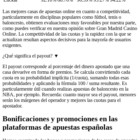
Las mejores casas de apuestas online en cuanto a competitividad,
particularmente en disciplinas populares como fútbol, tenis o
baloncesto, obtienen evaluaciones muy favorables por nuestra parte,
como puedes verificar en nuestra opinión sobre Gran Madrid Casino
Online. La competitividad de las cuotas y la rapidez con la que se
actualizan resultan aspectos decisivos para la mayoría de usuarios
exigentes.
¿Qué significa el payout?
▼
El payout corresponde al porcentaje del dinero apostado que una
casa devuelve en forma de premios. Se calcula convirtiendo cada
cuota en su probabilidad implícita (1/cuota), sumando todas esas
probabilidades y aplicando la fórmula 100 / suma resultante. Es
particularmente útil cuando realizas apuestas de baloncesto en la
NBA, por ejemplo. Recuerda: cuanto mayor sea el payout, menores
serán los márgenes del operador y mejores las cuotas para el
apostador.
Bonificaciones y promociones en las
plataformas de apuestas españolas