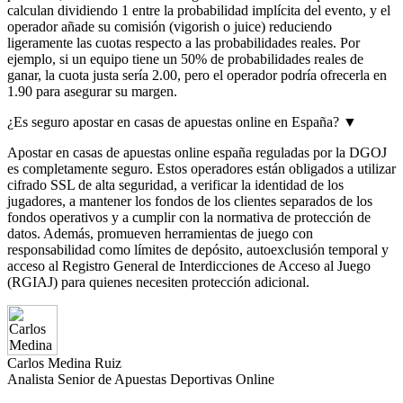
calculan dividiendo 1 entre la probabilidad implícita del evento, y el
operador añade su comisión (vigorish o juice) reduciendo
ligeramente las cuotas respecto a las probabilidades reales. Por
ejemplo, si un equipo tiene un 50% de probabilidades reales de
ganar, la cuota justa sería 2.00, pero el operador podría ofrecerla en
1.90 para asegurar su margen.
¿Es seguro apostar en casas de apuestas online en España?
▼
Apostar en casas de apuestas online españa reguladas por la DGOJ
es completamente seguro. Estos operadores están obligados a utilizar
cifrado SSL de alta seguridad, a verificar la identidad de los
jugadores, a mantener los fondos de los clientes separados de los
fondos operativos y a cumplir con la normativa de protección de
datos. Además, promueven herramientas de juego con
responsabilidad como límites de depósito, autoexclusión temporal y
acceso al Registro General de Interdicciones de Acceso al Juego
(RGIAJ) para quienes necesiten protección adicional.
Carlos Medina Ruiz
Analista Senior de Apuestas Deportivas Online