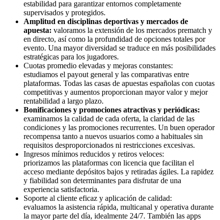
estabilidad para garantizar entornos completamente
supervisados y protegidos.
Amplitud en disciplinas deportivas y mercados de
apuesta:
valoramos la extensión de los mercados prematch y
en directo, así como la profundidad de opciones totales por
evento. Una mayor diversidad se traduce en más posibilidades
estratégicas para los jugadores.
Cuotas promedio elevadas y mejoras constantes:
estudiamos el payout general y las comparativas entre
plataformas. Todas las casas de apuestas españolas con cuotas
competitivas y aumentos proporcionan mayor valor y mejor
rentabilidad a largo plazo.
Bonificaciones y promociones atractivas y periódicas:
examinamos la calidad de cada oferta, la claridad de las
condiciones y las promociones recurrentes. Un buen operador
recompensa tanto a nuevos usuarios como a habituales sin
requisitos desproporcionados ni restricciones excesivas.
Ingresos mínimos reducidos y retiros veloces:
priorizamos las plataformas con licencia que facilitan el
acceso mediante depósitos bajos y retiradas ágiles. La rapidez
y fiabilidad son determinantes para disfrutar de una
experiencia satisfactoria.
Soporte al cliente eficaz y aplicación de calidad:
evaluamos la asistencia rápida, multicanal y operativa durante
la mayor parte del día, idealmente 24/7. También las apps