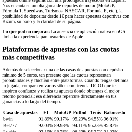
apuestas online seguras con una prolongada trayectoria en España.
Nos encanta su amplia gama de deportes de motor (MotoGP,
Fórmula 1, Speedway, Turismos, NASCAR, Formula E, etc.), la
posibilidad de depositar desde 1€ para hacer apuestas deportivas con
Bizum, su bono y la claridad de su página.
Lo que podría mejorar:
La ausencia de aplicación nativa en iOS
limita la experiencia para usuarios de Apple.
Plataformas de apuestas con las cuotas
más competitivas
Además de seleccionar una de las casas de apuestas con depósito
mínimo de 5 euros, ten presente que las cuotas representan
probabilidades y fluctúan entre plataformas. Cuando tengas definida
tu jugada, compara en varios sitios con licencia DGOJ que te
inspiren confianza y realiza tu apuesta donde obtengas el mejor
retorno potencial; esa diferencia repercute directamente en tus
ganancias a lo largo del tiempo.
Casa de apuestas
F1
MotoGP
Fútbol
Tenis
Baloncesto
bwin
91.89%
90.17%
95.29%
94.55%
96.01%
Bet777
92.03%
89.93%
94.11%
95.23%
95.87%
Luckia
92.10%
88.76%
96.39%
95.27%
94.22%