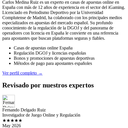
Carlos Medina Ruiz es un experto en casas de apuestas online en
España con más de 12 años de experiencia en el sector del iGaming.
Licenciado en Periodismo Deportivo por la Universidad
Complutense de Madrid, ha colaborado con los principales medios
especializados en apuestas del mercado español. Su profundo
conocimiento de la regulación de la DGOJ y del panorama de
operadores con licencia en España le convierte en una referencia
para apostantes que buscan plataformas seguras y fiables.
Casas de apuestas online España
Regulación DGOJ y licencias españolas
Bonos y promociones de apuestas deportivas
Métodos de pago para apostantes españoles
Ver perfil completo →
Revisado por nuestros expertos
Fernando Delgado Ruiz
Investigador de Juego Online y Regulación
★★★★★
May 2026