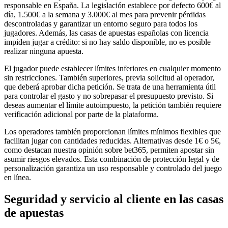
responsable en España. La legislación establece por defecto 600€ al
día, 1.500€ a la semana y 3.000€ al mes para prevenir pérdidas
descontroladas y garantizar un entorno seguro para todos los
jugadores. Además, las casas de apuestas españolas con licencia
impiden jugar a crédito: si no hay saldo disponible, no es posible
realizar ninguna apuesta.
El jugador puede establecer límites inferiores en cualquier momento
sin restricciones. También superiores, previa solicitud al operador,
que deberá aprobar dicha petición. Se trata de una herramienta útil
para controlar el gasto y no sobrepasar el presupuesto previsto. Si
deseas aumentar el límite autoimpuesto, la petición también requiere
verificación adicional por parte de la plataforma.
Los operadores también proporcionan límites mínimos flexibles que
facilitan jugar con cantidades reducidas. Alternativas desde 1€ o 5€,
como destacan nuestra opinión sobre bet365, permiten apostar sin
asumir riesgos elevados. Esta combinación de protección legal y de
personalización garantiza un uso responsable y controlado del juego
en línea.
Seguridad y servicio al cliente en las casas
de apuestas