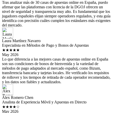
Tras analizar más de 30 casas de apuestas online en España, puedo
afirmar que las plataformas con licencia de la DGOJ ofrecen un
nivel de seguridad y transparencia muy alto. Es fundamental que los
jugadores españoles elijan siempre operadores regulados, y esta guía
identifica con precisión cuáles cumplen los estándares más exigentes
del mercado.
Laura Martínez Navarro
Especialista en Métodos de Pago y Bonos de Apuestas
★★★★★
May 2026
Lo que diferencia a las mejores casas de apuestas online en España
son sus condiciones de bonos de bienvenida y la variedad de
métodos de pago adaptados al mercado español, como Bizum,
transferencia bancaria y tarjetas locales. He verificado los requisitos
de rollover y los tiempos de retirada de cada operador recomendado,
y los datos son fiables y actualizados.
Álex Romero Chen
Analista de Experiencia Móvil y Apuestas en Directo
★★★★☆
May 2026