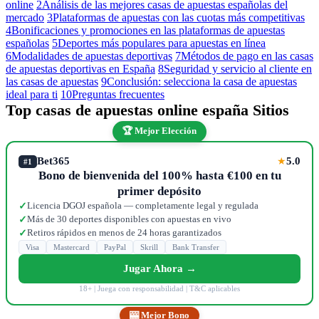
online
2
Análisis de las mejores casas de apuestas españolas del
mercado
3
Plataformas de apuestas con las cuotas más competitivas
4
Bonificaciones y promociones en las plataformas de apuestas
españolas
5
Deportes más populares para apuestas en línea
6
Modalidades de apuestas deportivas
7
Métodos de pago en las casas
de apuestas deportivas en España
8
Seguridad y servicio al cliente en
las casas de apuestas
9
Conclusión: selecciona la casa de apuestas
ideal para ti
10
Preguntas frecuentes
Top casas de apuestas online españa Sitios
🏆 Mejor Elección
Bet365
5.0
★
#1
Bono de bienvenida del 100% hasta €100 en tu
primer depósito
Licencia DGOJ española — completamente legal y regulada
✓
Más de 30 deportes disponibles con apuestas en vivo
✓
Retiros rápidos en menos de 24 horas garantizados
✓
Visa
Mastercard
PayPal
Skrill
Bank Transfer
Jugar Ahora →
18+ | Juega con responsabilidad | T&C aplicables
🎰 Mejor Bono