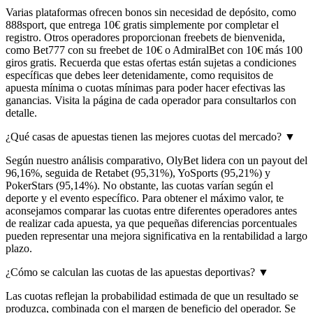
Varias plataformas ofrecen bonos sin necesidad de depósito, como
888sport, que entrega 10€ gratis simplemente por completar el
registro. Otros operadores proporcionan freebets de bienvenida,
como Bet777 con su freebet de 10€ o AdmiralBet con 10€ más 100
giros gratis. Recuerda que estas ofertas están sujetas a condiciones
específicas que debes leer detenidamente, como requisitos de
apuesta mínima o cuotas mínimas para poder hacer efectivas las
ganancias. Visita la página de cada operador para consultarlos con
detalle.
¿Qué casas de apuestas tienen las mejores cuotas del mercado?
▼
Según nuestro análisis comparativo, OlyBet lidera con un payout del
96,16%, seguida de Retabet (95,31%), YoSports (95,21%) y
PokerStars (95,14%). No obstante, las cuotas varían según el
deporte y el evento específico. Para obtener el máximo valor, te
aconsejamos comparar las cuotas entre diferentes operadores antes
de realizar cada apuesta, ya que pequeñas diferencias porcentuales
pueden representar una mejora significativa en la rentabilidad a largo
plazo.
¿Cómo se calculan las cuotas de las apuestas deportivas?
▼
Las cuotas reflejan la probabilidad estimada de que un resultado se
produzca, combinada con el margen de beneficio del operador. Se