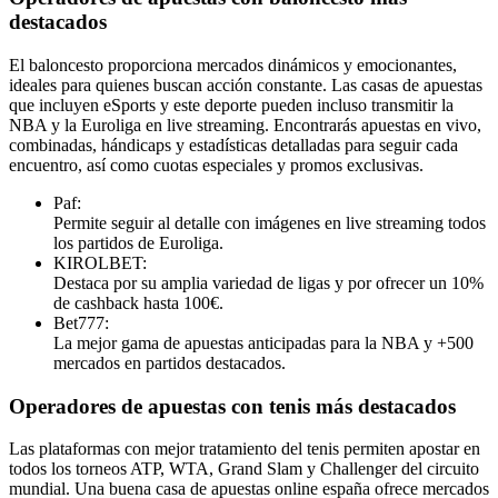
destacados
El baloncesto proporciona mercados dinámicos y emocionantes,
ideales para quienes buscan acción constante. Las casas de apuestas
que incluyen eSports y este deporte pueden incluso transmitir la
NBA y la Euroliga en live streaming. Encontrarás apuestas en vivo,
combinadas, hándicaps y estadísticas detalladas para seguir cada
encuentro, así como cuotas especiales y promos exclusivas.
Paf:
Permite seguir al detalle con imágenes en live streaming todos
los partidos de Euroliga.
KIROLBET:
Destaca por su amplia variedad de ligas y por ofrecer un 10%
de cashback hasta 100€.
Bet777:
La mejor gama de apuestas anticipadas para la NBA y +500
mercados en partidos destacados.
Operadores de apuestas con tenis más destacados
Las plataformas con mejor tratamiento del tenis permiten apostar en
todos los torneos ATP, WTA, Grand Slam y Challenger del circuito
mundial. Una buena casa de apuestas online españa ofrece mercados