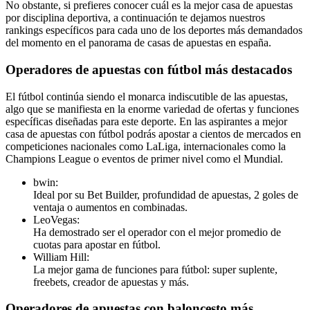
No obstante, si prefieres conocer cuál es la mejor casa de apuestas
por disciplina deportiva, a continuación te dejamos nuestros
rankings específicos para cada uno de los deportes más demandados
del momento en el panorama de casas de apuestas en españa.
Operadores de apuestas con fútbol más destacados
El fútbol continúa siendo el monarca indiscutible de las apuestas,
algo que se manifiesta en la enorme variedad de ofertas y funciones
específicas diseñadas para este deporte. En las aspirantes a mejor
casa de apuestas con fútbol podrás apostar a cientos de mercados en
competiciones nacionales como LaLiga, internacionales como la
Champions League o eventos de primer nivel como el Mundial.
bwin:
Ideal por su Bet Builder, profundidad de apuestas, 2 goles de
ventaja o aumentos en combinadas.
LeoVegas:
Ha demostrado ser el operador con el mejor promedio de
cuotas para apostar en fútbol.
William Hill:
La mejor gama de funciones para fútbol: super suplente,
freebets, creador de apuestas y más.
Operadores de apuestas con baloncesto más