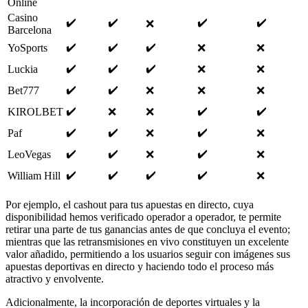
Online
Casino
✔️
✔️
✔️
✔️
❌
Barcelona
✔️
✔️
✔️
YoSports
❌
❌
✔️
✔️
✔️
Luckia
❌
❌
✔️
✔️
Bet777
❌
❌
❌
✔️
✔️
✔️
KIROLBET
❌
❌
✔️
✔️
✔️
Paf
❌
❌
✔️
✔️
✔️
LeoVegas
❌
❌
✔️
✔️
✔️
✔️
William Hill
❌
Por ejemplo, el cashout para tus apuestas en directo, cuya
disponibilidad hemos verificado operador a operador, te permite
retirar una parte de tus ganancias antes de que concluya el evento;
mientras que las retransmisiones en vivo constituyen un excelente
valor añadido, permitiendo a los usuarios seguir con imágenes sus
apuestas deportivas en directo y haciendo todo el proceso más
atractivo y envolvente.
Adicionalmente, la incorporación de deportes virtuales y la