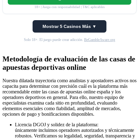
18+ | Juega con responsabilidad | T&C aplicables
Mostrar 5 Casinos Más ▼
Solo 18+. El juego puede crear adicción.
BeGambleAware.org
Metodología de evaluación de las casas de
apuestas deportivas online
Nuestra dilatada trayectoria como analistas y apostadores activos nos
capacita para determinar con precisión cuál es la plataforma más
recomendable entre las casas de apuestas online españa y los
operadores deportivos en general. Para ello, nuestro equipo de
especialistas examina cada sitio en profundidad, evaluando
elementos esenciales como fiabilidad, amplitud de mercados,
opciones de pago y bonificaciones disponibles.
Licencia DGOJ y solidez de la plataforma:
únicamente incluimos operadores autorizados y técnicamente
robustos. Verificamos su legalidad, seguridad, transparencia y