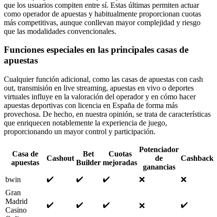
que los usuarios compiten entre sí. Estas últimas permiten actuar
como operador de apuestas y habitualmente proporcionan cuotas
más competitivas, aunque conllevan mayor complejidad y riesgo
que las modalidades convencionales.
Funciones especiales en las principales casas de
apuestas
Cualquier función adicional, como las casas de apuestas con cash
out, transmisión en live streaming, apuestas en vivo o deportes
virtuales influye en la valoración del operador y en cómo hacer
apuestas deportivas con licencia en España de forma más
provechosa. De hecho, en nuestra opinión, se trata de características
que enriquecen notablemente la experiencia de juego,
proporcionando un mayor control y participación.
Potenciador
Casa de
Bet
Cuotas
Cashout
de
Cashback
apuestas
Builder
mejoradas
ganancias
✔️
✔️
✔️
bwin
❌
❌
Gran
Madrid
✔️
✔️
✔️
✔️
❌
Casino