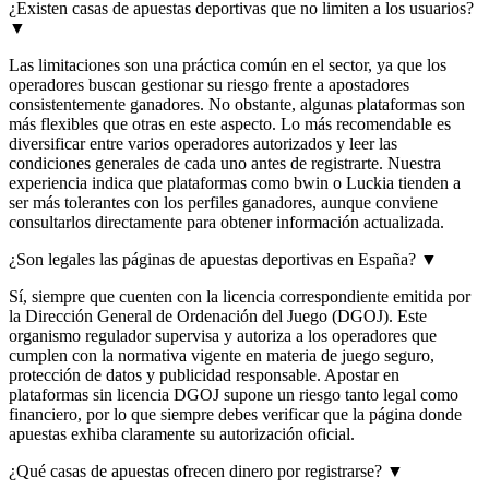
¿Existen casas de apuestas deportivas que no limiten a los usuarios?
▼
Las limitaciones son una práctica común en el sector, ya que los
operadores buscan gestionar su riesgo frente a apostadores
consistentemente ganadores. No obstante, algunas plataformas son
más flexibles que otras en este aspecto. Lo más recomendable es
diversificar entre varios operadores autorizados y leer las
condiciones generales de cada uno antes de registrarte. Nuestra
experiencia indica que plataformas como bwin o Luckia tienden a
ser más tolerantes con los perfiles ganadores, aunque conviene
consultarlos directamente para obtener información actualizada.
¿Son legales las páginas de apuestas deportivas en España?
▼
Sí, siempre que cuenten con la licencia correspondiente emitida por
la Dirección General de Ordenación del Juego (DGOJ). Este
organismo regulador supervisa y autoriza a los operadores que
cumplen con la normativa vigente en materia de juego seguro,
protección de datos y publicidad responsable. Apostar en
plataformas sin licencia DGOJ supone un riesgo tanto legal como
financiero, por lo que siempre debes verificar que la página donde
apuestas exhiba claramente su autorización oficial.
¿Qué casas de apuestas ofrecen dinero por registrarse?
▼