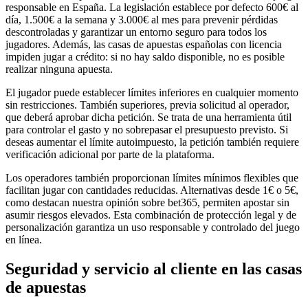
responsable en España. La legislación establece por defecto 600€ al
día, 1.500€ a la semana y 3.000€ al mes para prevenir pérdidas
descontroladas y garantizar un entorno seguro para todos los
jugadores. Además, las casas de apuestas españolas con licencia
impiden jugar a crédito: si no hay saldo disponible, no es posible
realizar ninguna apuesta.
El jugador puede establecer límites inferiores en cualquier momento
sin restricciones. También superiores, previa solicitud al operador,
que deberá aprobar dicha petición. Se trata de una herramienta útil
para controlar el gasto y no sobrepasar el presupuesto previsto. Si
deseas aumentar el límite autoimpuesto, la petición también requiere
verificación adicional por parte de la plataforma.
Los operadores también proporcionan límites mínimos flexibles que
facilitan jugar con cantidades reducidas. Alternativas desde 1€ o 5€,
como destacan nuestra opinión sobre bet365, permiten apostar sin
asumir riesgos elevados. Esta combinación de protección legal y de
personalización garantiza un uso responsable y controlado del juego
en línea.
Seguridad y servicio al cliente en las casas
de apuestas