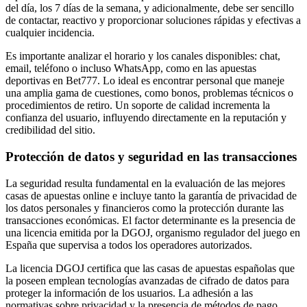
del día, los 7 días de la semana, y adicionalmente, debe ser sencillo
de contactar, reactivo y proporcionar soluciones rápidas y efectivas a
cualquier incidencia.
Es importante analizar el horario y los canales disponibles: chat,
email, teléfono o incluso WhatsApp, como en las apuestas
deportivas en Bet777. Lo ideal es encontrar personal que maneje
una amplia gama de cuestiones, como bonos, problemas técnicos o
procedimientos de retiro. Un soporte de calidad incrementa la
confianza del usuario, influyendo directamente en la reputación y
credibilidad del sitio.
Protección de datos y seguridad en las transacciones
La seguridad resulta fundamental en la evaluación de las mejores
casas de apuestas online e incluye tanto la garantía de privacidad de
los datos personales y financieros como la protección durante las
transacciones económicas. El factor determinante es la presencia de
una licencia emitida por la DGOJ, organismo regulador del juego en
España que supervisa a todos los operadores autorizados.
La licencia DGOJ certifica que las casas de apuestas españolas que
la poseen emplean tecnologías avanzadas de cifrado de datos para
proteger la información de los usuarios. La adhesión a las
normativas sobre privacidad y la presencia de métodos de pago