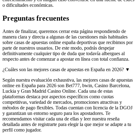
o dificultades económicas.
Preguntas frecuentes
Antes de finalizar, queremos cerrar esta página respondiendo de
manera clara y directa a algunas de las cuestiones más habituales
sobre casas de apuestas online españa deportivas que recibimos por
parte de nuestros usuarios. De este modo, podrás despejar
definitivamente cualquier tipo de duda que todavía albergues al
respecto antes de comenzar a apostar en línea con total confianza.
¿Cuáles son las mejores casas de apuestas en España en 2026?
▼
Según nuestra evaluación exhaustiva, las mejores casas de apuestas
online en España para 2026 son Bet777, bwin, Casino Barcelona,
Luckia y Gran Madrid Casino Online. Cada una de estas
plataformas destaca por aspectos específicos como cuotas
competitivas, variedad de mercados, promociones atractivas y
métodos de pago flexibles. Todas cuentan con licencia de la DGOJ
y garantizan un entorno seguro para los apostadores. Te
recomendamos visitar cada una de ellas y leer nuestra reseña
detallada antes de registrarte para elegir la que mejor se adapte a tu
perfil como jugador.