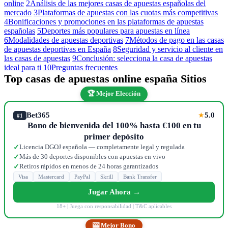
online
2
Análisis de las mejores casas de apuestas españolas del
mercado
3
Plataformas de apuestas con las cuotas más competitivas
4
Bonificaciones y promociones en las plataformas de apuestas
españolas
5
Deportes más populares para apuestas en línea
6
Modalidades de apuestas deportivas
7
Métodos de pago en las casas
de apuestas deportivas en España
8
Seguridad y servicio al cliente en
las casas de apuestas
9
Conclusión: selecciona la casa de apuestas
ideal para ti
10
Preguntas frecuentes
Top casas de apuestas online españa Sitios
🏆 Mejor Elección
Bet365
5.0
★
#1
Bono de bienvenida del 100% hasta €100 en tu
primer depósito
Licencia DGOJ española — completamente legal y regulada
✓
Más de 30 deportes disponibles con apuestas en vivo
✓
Retiros rápidos en menos de 24 horas garantizados
✓
Visa
Mastercard
PayPal
Skrill
Bank Transfer
Jugar Ahora →
18+ | Juega con responsabilidad | T&C aplicables
🎰 Mejor Bono