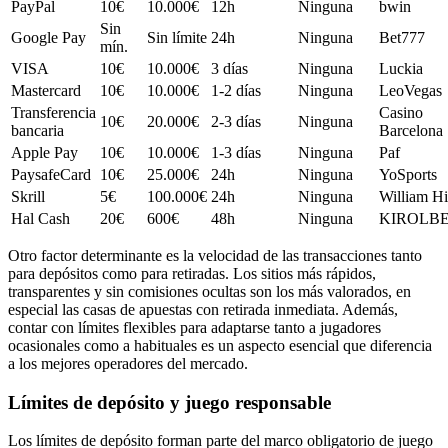
PayPal
10€
10.000€
12h
Ninguna
bwin
Sin
Google Pay
Sin límite
24h
Ninguna
Bet777
mín.
VISA
10€
10.000€
3 días
Ninguna
Luckia
Mastercard
10€
10.000€
1-2 días
Ninguna
LeoVegas
Transferencia
Casino
10€
20.000€
2-3 días
Ninguna
bancaria
Barcelona
Apple Pay
10€
10.000€
1-3 días
Ninguna
Paf
PaysafeCard
10€
25.000€
24h
Ninguna
YoSports
Skrill
5€
100.000€
24h
Ninguna
William Hi
Hal Cash
20€
600€
48h
Ninguna
KIROLB
Otro factor determinante es la velocidad de las transacciones tanto
para depósitos como para retiradas. Los sitios más rápidos,
transparentes y sin comisiones ocultas son los más valorados, en
especial las casas de apuestas con retirada inmediata. Además,
contar con límites flexibles para adaptarse tanto a jugadores
ocasionales como a habituales es un aspecto esencial que diferencia
a los mejores operadores del mercado.
Límites de depósito y juego responsable
Los límites de depósito forman parte del marco obligatorio de juego