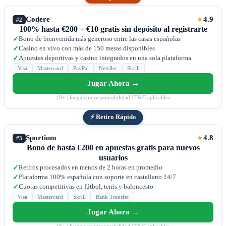
Codere
4.9
★
#2
100% hasta €200 + €10 gratis sin depósito al registrarte
Bono de bienvenida más generoso entre las casas españolas
✓
Casino en vivo con más de 150 mesas disponibles
✓
Apuestas deportivas y casino integrados en una sola plataforma
✓
Visa
Mastercard
PayPal
Neteller
Skrill
Jugar Ahora →
18+ | Juega con responsabilidad | T&C aplicables
⚡ Retiro Rápido
Sportium
4.8
★
#3
Bono de hasta €200 en apuestas gratis para nuevos
usuarios
Retiros procesados en menos de 2 horas en promedio
✓
Plataforma 100% española con soporte en castellano 24/7
✓
Cuotas competitivas en fútbol, tenis y baloncesto
✓
Visa
Mastercard
Skrill
Bank Transfer
Jugar Ahora →
18+ | Juega con responsabilidad | T&C aplicables