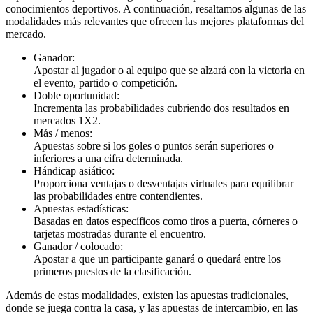
conocimientos deportivos. A continuación, resaltamos algunas de las
modalidades más relevantes que ofrecen las mejores plataformas del
mercado.
Ganador:
Apostar al jugador o al equipo que se alzará con la victoria en
el evento, partido o competición.
Doble oportunidad:
Incrementa las probabilidades cubriendo dos resultados en
mercados 1X2.
Más / menos:
Apuestas sobre si los goles o puntos serán superiores o
inferiores a una cifra determinada.
Hándicap asiático:
Proporciona ventajas o desventajas virtuales para equilibrar
las probabilidades entre contendientes.
Apuestas estadísticas:
Basadas en datos específicos como tiros a puerta, córneres o
tarjetas mostradas durante el encuentro.
Ganador / colocado:
Apostar a que un participante ganará o quedará entre los
primeros puestos de la clasificación.
Además de estas modalidades, existen las apuestas tradicionales,
donde se juega contra la casa, y las apuestas de intercambio, en las