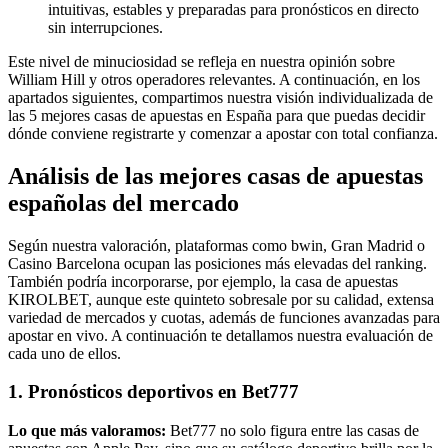
intuitivas, estables y preparadas para pronósticos en directo
sin interrupciones.
Este nivel de minuciosidad se refleja en nuestra opinión sobre
William Hill y otros operadores relevantes. A continuación, en los
apartados siguientes, compartimos nuestra visión individualizada de
las 5 mejores casas de apuestas en España para que puedas decidir
dónde conviene registrarte y comenzar a apostar con total confianza.
Análisis de las mejores casas de apuestas
españolas del mercado
Según nuestra valoración, plataformas como bwin, Gran Madrid o
Casino Barcelona ocupan las posiciones más elevadas del ranking.
También podría incorporarse, por ejemplo, la casa de apuestas
KIROLBET, aunque este quinteto sobresale por su calidad, extensa
variedad de mercados y cuotas, además de funciones avanzadas para
apostar en vivo. A continuación te detallamos nuestra evaluación de
cada uno de ellos.
1. Pronósticos deportivos en Bet777
Lo que más valoramos:
Bet777 no solo figura entre las casas de