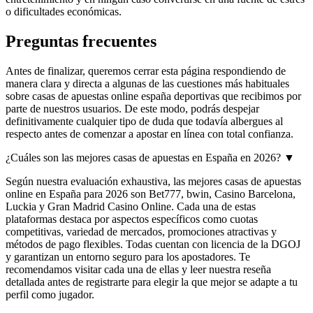
o dificultades económicas.
Preguntas frecuentes
Antes de finalizar, queremos cerrar esta página respondiendo de
manera clara y directa a algunas de las cuestiones más habituales
sobre casas de apuestas online españa deportivas que recibimos por
parte de nuestros usuarios. De este modo, podrás despejar
definitivamente cualquier tipo de duda que todavía albergues al
respecto antes de comenzar a apostar en línea con total confianza.
¿Cuáles son las mejores casas de apuestas en España en 2026?
▼
Según nuestra evaluación exhaustiva, las mejores casas de apuestas
online en España para 2026 son Bet777, bwin, Casino Barcelona,
Luckia y Gran Madrid Casino Online. Cada una de estas
plataformas destaca por aspectos específicos como cuotas
competitivas, variedad de mercados, promociones atractivas y
métodos de pago flexibles. Todas cuentan con licencia de la DGOJ
y garantizan un entorno seguro para los apostadores. Te
recomendamos visitar cada una de ellas y leer nuestra reseña
detallada antes de registrarte para elegir la que mejor se adapte a tu
perfil como jugador.