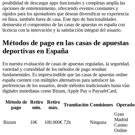
posibilidad de descargar apps funcionales y completas amplía las
opciones de entretenimiento, ofreciendo eventos constantes y
rápidos para los apostadores que desean diversificar su experiencia
en línea, también fuera de casa. Este tipo de funcionalidades
demuestra el compromiso de las casas de apuestas en españa con
licencia con la innovación y la satisfacción integral del usuario.
Métodos de pago en las casas de apuestas
deportivas en España
En nuestra evaluación de casas de apuestas reguladas, la seguridad,
variedad y comodidad de los métodos de pago resultan
fundamentales. Es imprescindible que las casas de apuestas online
españa cuenten con múltiples alternativas para satisfacer las
preferencias de los usuarios, desde métodos tradicionales hasta vías
digitales inmediatas como Bizum, Apple Pay o PaysafeCard.
Método de
Retiro
Retiro
Tramitación
Comisiones
Operado
pago
mín.
máx.
Gran
Madrid
Bizum
10€
100.000€
72h
Ninguna
Casino
Online