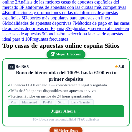
online
2
Análisis de las mejores casas de apuestas españolas del
mercado
3
Plataformas de apuestas con las cuotas más competitivas
4
Bonificaciones y promociones en las plataformas de apuestas
españolas
5
Deportes más populares para apuestas en línea
6
Modalidades de apuestas deportivas
7
Métodos de pago en las casas
de apuestas deportivas en España
8
Seguridad y servicio al cliente en
las casas de apuestas
9
Conclusión: selecciona la casa de apuestas
ideal para ti
10
Preguntas frecuentes
Top casas de apuestas online españa Sitios
🏆 Mejor Elección
Bet365
5.0
★
#1
Bono de bienvenida del 100% hasta €100 en tu
primer depósito
Licencia DGOJ española — completamente legal y regulada
✓
Más de 30 deportes disponibles con apuestas en vivo
✓
Retiros rápidos en menos de 24 horas garantizados
✓
Visa
Mastercard
PayPal
Skrill
Bank Transfer
Jugar Ahora →
18+ | Juega con responsabilidad | T&C aplicables
🎰 Mejor Bono