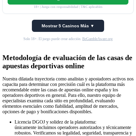
18+ | Juega con responsabilidad | T&C aplicables
Mostrar 5 Casinos Más ▼
Solo 18+. El juego puede crear adicción.
BeGambleAware.org
Metodología de evaluación de las casas de
apuestas deportivas online
Nuestra dilatada trayectoria como analistas y apostadores activos nos
capacita para determinar con precisión cuál es la plataforma más
recomendable entre las casas de apuestas online españa y los
operadores deportivos en general. Para ello, nuestro equipo de
especialistas examina cada sitio en profundidad, evaluando
elementos esenciales como fiabilidad, amplitud de mercados,
opciones de pago y bonificaciones disponibles.
Licencia DGOJ y solidez de la plataforma:
únicamente incluimos operadores autorizados y técnicamente
robustos. Verificamos su legalidad, seguridad, transparencia y