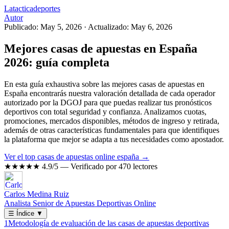
Latacticadeportes
Autor
Publicado: May 5, 2026
·
Actualizado: May 6, 2026
Mejores casas de apuestas en España
2026: guía completa
En esta guía exhaustiva sobre las mejores casas de apuestas en
España encontrarás nuestra valoración detallada de cada operador
autorizado por la DGOJ para que puedas realizar tus pronósticos
deportivos con total seguridad y confianza. Analizamos cuotas,
promociones, mercados disponibles, métodos de ingreso y retirada,
además de otras características fundamentales para que identifiques
la plataforma que mejor se adapta a tus necesidades como apostador.
Ver el top casas de apuestas online españa →
★★★★★
4.9/5 — Verificado por 470 lectores
Carlos Medina Ruiz
Analista Senior de Apuestas Deportivas Online
☰
Índice
▼
1
Metodología de evaluación de las casas de apuestas deportivas