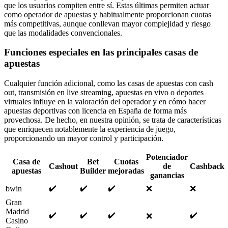
que los usuarios compiten entre sí. Estas últimas permiten actuar
como operador de apuestas y habitualmente proporcionan cuotas
más competitivas, aunque conllevan mayor complejidad y riesgo
que las modalidades convencionales.
Funciones especiales en las principales casas de
apuestas
Cualquier función adicional, como las casas de apuestas con cash
out, transmisión en live streaming, apuestas en vivo o deportes
virtuales influye en la valoración del operador y en cómo hacer
apuestas deportivas con licencia en España de forma más
provechosa. De hecho, en nuestra opinión, se trata de características
que enriquecen notablemente la experiencia de juego,
proporcionando un mayor control y participación.
Potenciador
Casa de
Bet
Cuotas
Cashout
de
Cashback
apuestas
Builder
mejoradas
ganancias
✔️
✔️
✔️
bwin
❌
❌
Gran
Madrid
✔️
✔️
✔️
✔️
❌
Casino