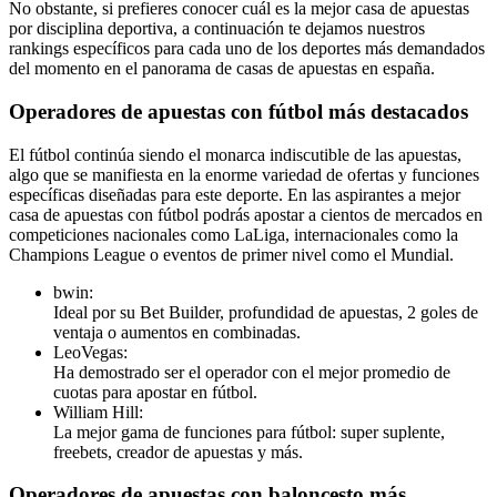
No obstante, si prefieres conocer cuál es la mejor casa de apuestas
por disciplina deportiva, a continuación te dejamos nuestros
rankings específicos para cada uno de los deportes más demandados
del momento en el panorama de casas de apuestas en españa.
Operadores de apuestas con fútbol más destacados
El fútbol continúa siendo el monarca indiscutible de las apuestas,
algo que se manifiesta en la enorme variedad de ofertas y funciones
específicas diseñadas para este deporte. En las aspirantes a mejor
casa de apuestas con fútbol podrás apostar a cientos de mercados en
competiciones nacionales como LaLiga, internacionales como la
Champions League o eventos de primer nivel como el Mundial.
bwin:
Ideal por su Bet Builder, profundidad de apuestas, 2 goles de
ventaja o aumentos en combinadas.
LeoVegas:
Ha demostrado ser el operador con el mejor promedio de
cuotas para apostar en fútbol.
William Hill:
La mejor gama de funciones para fútbol: super suplente,
freebets, creador de apuestas y más.
Operadores de apuestas con baloncesto más