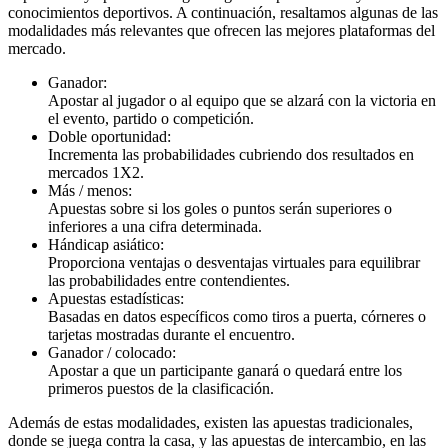
conocimientos deportivos. A continuación, resaltamos algunas de las
modalidades más relevantes que ofrecen las mejores plataformas del
mercado.
Ganador:
Apostar al jugador o al equipo que se alzará con la victoria en
el evento, partido o competición.
Doble oportunidad:
Incrementa las probabilidades cubriendo dos resultados en
mercados 1X2.
Más / menos:
Apuestas sobre si los goles o puntos serán superiores o
inferiores a una cifra determinada.
Hándicap asiático:
Proporciona ventajas o desventajas virtuales para equilibrar
las probabilidades entre contendientes.
Apuestas estadísticas:
Basadas en datos específicos como tiros a puerta, córneres o
tarjetas mostradas durante el encuentro.
Ganador / colocado:
Apostar a que un participante ganará o quedará entre los
primeros puestos de la clasificación.
Además de estas modalidades, existen las apuestas tradicionales,
donde se juega contra la casa, y las apuestas de intercambio, en las