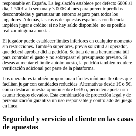
responsable en España. La legislación establece por defecto 600€ al
día, 1.500€ a la semana y 3.000€ al mes para prevenir pérdidas
descontroladas y garantizar un entorno seguro para todos los
jugadores. Además, las casas de apuestas españolas con licencia
impiden jugar a crédito: si no hay saldo disponible, no es posible
realizar ninguna apuesta.
El jugador puede establecer límites inferiores en cualquier momento
sin restricciones. También superiores, previa solicitud al operador,
que deberá aprobar dicha petición. Se trata de una herramienta útil
para controlar el gasto y no sobrepasar el presupuesto previsto. Si
deseas aumentar el límite autoimpuesto, la petición también requiere
verificación adicional por parte de la plataforma.
Los operadores también proporcionan límites mínimos flexibles que
facilitan jugar con cantidades reducidas. Alternativas desde 1€ o 5€,
como destacan nuestra opinión sobre bet365, permiten apostar sin
asumir riesgos elevados. Esta combinación de protección legal y de
personalización garantiza un uso responsable y controlado del juego
en línea.
Seguridad y servicio al cliente en las casas
de apuestas