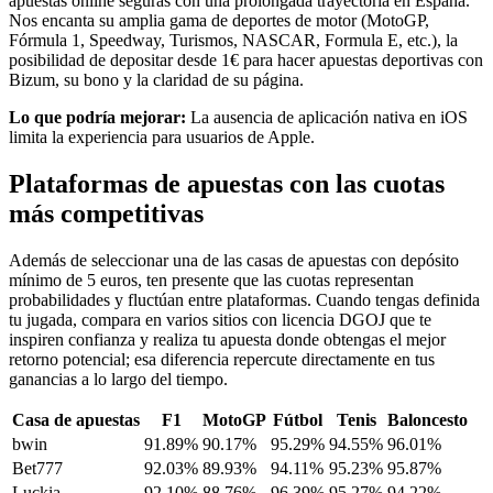
apuestas online seguras con una prolongada trayectoria en España.
Nos encanta su amplia gama de deportes de motor (MotoGP,
Fórmula 1, Speedway, Turismos, NASCAR, Formula E, etc.), la
posibilidad de depositar desde 1€ para hacer apuestas deportivas con
Bizum, su bono y la claridad de su página.
Lo que podría mejorar:
La ausencia de aplicación nativa en iOS
limita la experiencia para usuarios de Apple.
Plataformas de apuestas con las cuotas
más competitivas
Además de seleccionar una de las casas de apuestas con depósito
mínimo de 5 euros, ten presente que las cuotas representan
probabilidades y fluctúan entre plataformas. Cuando tengas definida
tu jugada, compara en varios sitios con licencia DGOJ que te
inspiren confianza y realiza tu apuesta donde obtengas el mejor
retorno potencial; esa diferencia repercute directamente en tus
ganancias a lo largo del tiempo.
Casa de apuestas
F1
MotoGP
Fútbol
Tenis
Baloncesto
bwin
91.89%
90.17%
95.29%
94.55%
96.01%
Bet777
92.03%
89.93%
94.11%
95.23%
95.87%
Luckia
92.10%
88.76%
96.39%
95.27%
94.22%