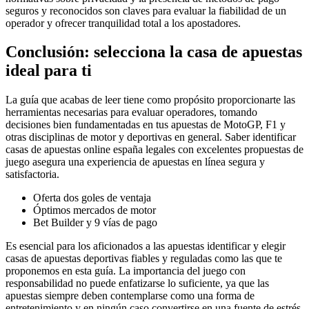
seguros y reconocidos son claves para evaluar la fiabilidad de un
operador y ofrecer tranquilidad total a los apostadores.
Conclusión: selecciona la casa de apuestas
ideal para ti
La guía que acabas de leer tiene como propósito proporcionarte las
herramientas necesarias para evaluar operadores, tomando
decisiones bien fundamentadas en tus apuestas de MotoGP, F1 y
otras disciplinas de motor y deportivas en general. Saber identificar
casas de apuestas online españa legales con excelentes propuestas de
juego asegura una experiencia de apuestas en línea segura y
satisfactoria.
Oferta dos goles de ventaja
Óptimos mercados de motor
Bet Builder y 9 vías de pago
Es esencial para los aficionados a las apuestas identificar y elegir
casas de apuestas deportivas fiables y reguladas como las que te
proponemos en esta guía. La importancia del juego con
responsabilidad no puede enfatizarse lo suficiente, ya que las
apuestas siempre deben contemplarse como una forma de
entretenimiento y en ningún caso convertirse en una fuente de estrés