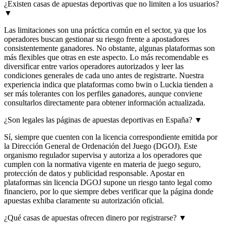
¿Existen casas de apuestas deportivas que no limiten a los usuarios?
▼
Las limitaciones son una práctica común en el sector, ya que los
operadores buscan gestionar su riesgo frente a apostadores
consistentemente ganadores. No obstante, algunas plataformas son
más flexibles que otras en este aspecto. Lo más recomendable es
diversificar entre varios operadores autorizados y leer las
condiciones generales de cada uno antes de registrarte. Nuestra
experiencia indica que plataformas como bwin o Luckia tienden a
ser más tolerantes con los perfiles ganadores, aunque conviene
consultarlos directamente para obtener información actualizada.
¿Son legales las páginas de apuestas deportivas en España?
▼
Sí, siempre que cuenten con la licencia correspondiente emitida por
la Dirección General de Ordenación del Juego (DGOJ). Este
organismo regulador supervisa y autoriza a los operadores que
cumplen con la normativa vigente en materia de juego seguro,
protección de datos y publicidad responsable. Apostar en
plataformas sin licencia DGOJ supone un riesgo tanto legal como
financiero, por lo que siempre debes verificar que la página donde
apuestas exhiba claramente su autorización oficial.
¿Qué casas de apuestas ofrecen dinero por registrarse?
▼