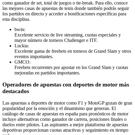
como ganador de set, total de juegos o tie-break. Para ello, conoce
las mejores casas de apuestas de tenis donde también podrás seguir
los partidos en directo y acceder a bonificaciones específicas para
esta disciplina.
bwin:
Excelente servicio de live streaming, cuotas especiales y
mayor número de torneos Challenger e ITF.
Luckia:
Excelente gama de freebets en torneos de Grand Slam y otros
eventos importantes.
GMCO:
Freebets recurrentes por apostar en los Grand Slam y cuotas
mejoradas en partidos importantes.
Operadores de apuestas con deportes de motor más
destacados
Las apuestas a deportes de motor como F1 y MotoGP gozan de gran
popularidad por la emoción y el dinamismo que generan. El
catálogo de casas de apuestas en españa para pronósticos de motor
incluye alternativas como ganador de carrera, posiciones finales o
duelos entre pilotos. Las aspirantes a mejor plataforma de apuestas
deportivas proporcionan cuotas atractivas y seguimiento en tiempo