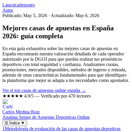
Latacticadeportes
Autor
Publicado: May 5, 2026
·
Actualizado: May 6, 2026
Mejores casas de apuestas en España
2026: guía completa
En esta guía exhaustiva sobre las mejores casas de apuestas en
España encontrarás nuestra valoración detallada de cada operador
autorizado por la DGOJ para que puedas realizar tus pronósticos
deportivos con total seguridad y confianza. Analizamos cuotas,
promociones, mercados disponibles, métodos de ingreso y retirada,
además de otras características fundamentales para que identifiques
la plataforma que mejor se adapta a tus necesidades como apostador.
Ver el top casas de apuestas online españa →
★★★★★
4.9/5 — Verificado por 470 lectores
Carlos Medina Ruiz
Analista Senior de Apuestas Deportivas Online
☰
Índice
▼
1
Metodología de evaluación de las casas de apuestas deportivas