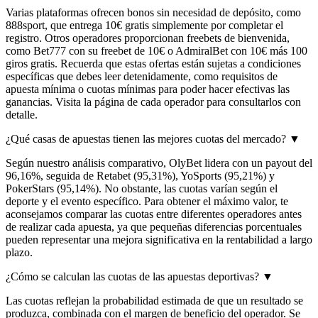
Varias plataformas ofrecen bonos sin necesidad de depósito, como
888sport, que entrega 10€ gratis simplemente por completar el
registro. Otros operadores proporcionan freebets de bienvenida,
como Bet777 con su freebet de 10€ o AdmiralBet con 10€ más 100
giros gratis. Recuerda que estas ofertas están sujetas a condiciones
específicas que debes leer detenidamente, como requisitos de
apuesta mínima o cuotas mínimas para poder hacer efectivas las
ganancias. Visita la página de cada operador para consultarlos con
detalle.
¿Qué casas de apuestas tienen las mejores cuotas del mercado?
▼
Según nuestro análisis comparativo, OlyBet lidera con un payout del
96,16%, seguida de Retabet (95,31%), YoSports (95,21%) y
PokerStars (95,14%). No obstante, las cuotas varían según el
deporte y el evento específico. Para obtener el máximo valor, te
aconsejamos comparar las cuotas entre diferentes operadores antes
de realizar cada apuesta, ya que pequeñas diferencias porcentuales
pueden representar una mejora significativa en la rentabilidad a largo
plazo.
¿Cómo se calculan las cuotas de las apuestas deportivas?
▼
Las cuotas reflejan la probabilidad estimada de que un resultado se
produzca, combinada con el margen de beneficio del operador. Se