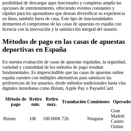
posibilidad de descargar apps funcionales y completas amplía las
opciones de entretenimiento, ofreciendo eventos constantes y
rápidos para los apostadores que desean diversificar su experiencia
en línea, también fuera de casa. Este tipo de funcionalidades
demuestra el compromiso de las casas de apuestas en españa con
licencia con la innovación y la satisfacción integral del usuario.
Métodos de pago en las casas de apuestas
deportivas en España
En nuestra evaluación de casas de apuestas reguladas, la seguridad,
variedad y comodidad de los métodos de pago resultan
fundamentales. Es imprescindible que las casas de apuestas online
españa cuenten con múltiples alternativas para satisfacer las
preferencias de los usuarios, desde métodos tradicionales hasta vías
digitales inmediatas como Bizum, Apple Pay o PaysafeCard.
Método de
Retiro
Retiro
Tramitación
Comisiones
Operado
pago
mín.
máx.
Gran
Madrid
Bizum
10€
100.000€
72h
Ninguna
Casino
Online