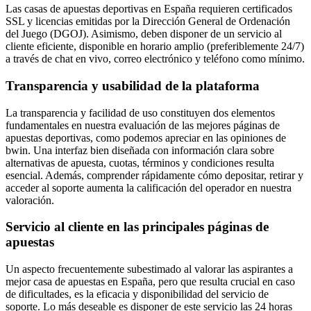
Las casas de apuestas deportivas en España requieren certificados
SSL y licencias emitidas por la Dirección General de Ordenación
del Juego (DGOJ). Asimismo, deben disponer de un servicio al
cliente eficiente, disponible en horario amplio (preferiblemente 24/7)
a través de chat en vivo, correo electrónico y teléfono como mínimo.
Transparencia y usabilidad de la plataforma
La transparencia y facilidad de uso constituyen dos elementos
fundamentales en nuestra evaluación de las mejores páginas de
apuestas deportivas, como podemos apreciar en las opiniones de
bwin. Una interfaz bien diseñada con información clara sobre
alternativas de apuesta, cuotas, términos y condiciones resulta
esencial. Además, comprender rápidamente cómo depositar, retirar y
acceder al soporte aumenta la calificación del operador en nuestra
valoración.
Servicio al cliente en las principales páginas de
apuestas
Un aspecto frecuentemente subestimado al valorar las aspirantes a
mejor casa de apuestas en España, pero que resulta crucial en caso
de dificultades, es la eficacia y disponibilidad del servicio de
soporte. Lo más deseable es disponer de este servicio las 24 horas