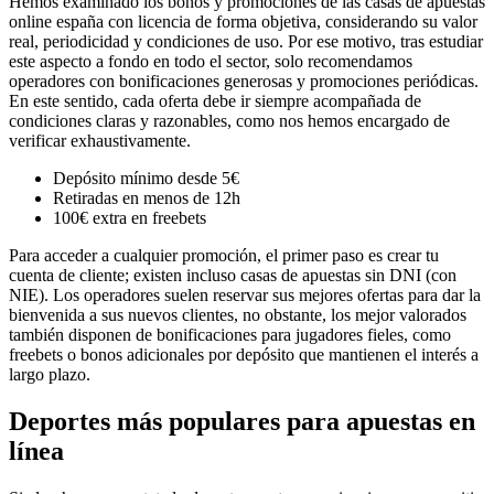
Hemos examinado los bonos y promociones de las casas de apuestas
online españa con licencia de forma objetiva, considerando su valor
real, periodicidad y condiciones de uso. Por ese motivo, tras estudiar
este aspecto a fondo en todo el sector, solo recomendamos
operadores con bonificaciones generosas y promociones periódicas.
En este sentido, cada oferta debe ir siempre acompañada de
condiciones claras y razonables, como nos hemos encargado de
verificar exhaustivamente.
Depósito mínimo desde 5€
Retiradas en menos de 12h
100€ extra en freebets
Para acceder a cualquier promoción, el primer paso es crear tu
cuenta de cliente; existen incluso casas de apuestas sin DNI (con
NIE). Los operadores suelen reservar sus mejores ofertas para dar la
bienvenida a sus nuevos clientes, no obstante, los mejor valorados
también disponen de bonificaciones para jugadores fieles, como
freebets o bonos adicionales por depósito que mantienen el interés a
largo plazo.
Deportes más populares para apuestas en
línea