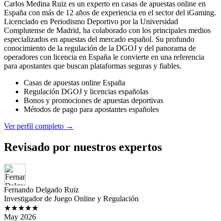
Carlos Medina Ruiz es un experto en casas de apuestas online en
España con más de 12 años de experiencia en el sector del iGaming.
Licenciado en Periodismo Deportivo por la Universidad
Complutense de Madrid, ha colaborado con los principales medios
especializados en apuestas del mercado español. Su profundo
conocimiento de la regulación de la DGOJ y del panorama de
operadores con licencia en España le convierte en una referencia
para apostantes que buscan plataformas seguras y fiables.
Casas de apuestas online España
Regulación DGOJ y licencias españolas
Bonos y promociones de apuestas deportivas
Métodos de pago para apostantes españoles
Ver perfil completo →
Revisado por nuestros expertos
Fernando Delgado Ruiz
Investigador de Juego Online y Regulación
★★★★★
May 2026