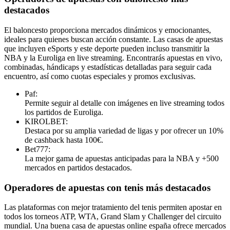
destacados
El baloncesto proporciona mercados dinámicos y emocionantes,
ideales para quienes buscan acción constante. Las casas de apuestas
que incluyen eSports y este deporte pueden incluso transmitir la
NBA y la Euroliga en live streaming. Encontrarás apuestas en vivo,
combinadas, hándicaps y estadísticas detalladas para seguir cada
encuentro, así como cuotas especiales y promos exclusivas.
Paf:
Permite seguir al detalle con imágenes en live streaming todos
los partidos de Euroliga.
KIROLBET:
Destaca por su amplia variedad de ligas y por ofrecer un 10%
de cashback hasta 100€.
Bet777:
La mejor gama de apuestas anticipadas para la NBA y +500
mercados en partidos destacados.
Operadores de apuestas con tenis más destacados
Las plataformas con mejor tratamiento del tenis permiten apostar en
todos los torneos ATP, WTA, Grand Slam y Challenger del circuito
mundial. Una buena casa de apuestas online españa ofrece mercados