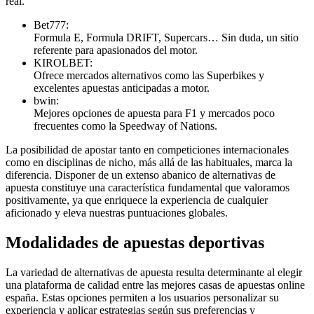
real.
Bet777:
Formula E, Formula DRIFT, Supercars… Sin duda, un sitio
referente para apasionados del motor.
KIROLBET:
Ofrece mercados alternativos como las Superbikes y
excelentes apuestas anticipadas a motor.
bwin:
Mejores opciones de apuesta para F1 y mercados poco
frecuentes como la Speedway of Nations.
La posibilidad de apostar tanto en competiciones internacionales
como en disciplinas de nicho, más allá de las habituales, marca la
diferencia. Disponer de un extenso abanico de alternativas de
apuesta constituye una característica fundamental que valoramos
positivamente, ya que enriquece la experiencia de cualquier
aficionado y eleva nuestras puntuaciones globales.
Modalidades de apuestas deportivas
La variedad de alternativas de apuesta resulta determinante al elegir
una plataforma de calidad entre las mejores casas de apuestas online
españa. Estas opciones permiten a los usuarios personalizar su
experiencia y aplicar estrategias según sus preferencias y