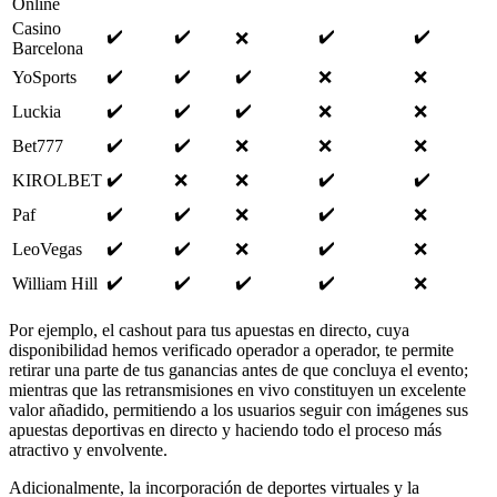
Online
Casino
✔️
✔️
✔️
✔️
❌
Barcelona
✔️
✔️
✔️
YoSports
❌
❌
✔️
✔️
✔️
Luckia
❌
❌
✔️
✔️
Bet777
❌
❌
❌
✔️
✔️
✔️
KIROLBET
❌
❌
✔️
✔️
✔️
Paf
❌
❌
✔️
✔️
✔️
LeoVegas
❌
❌
✔️
✔️
✔️
✔️
William Hill
❌
Por ejemplo, el cashout para tus apuestas en directo, cuya
disponibilidad hemos verificado operador a operador, te permite
retirar una parte de tus ganancias antes de que concluya el evento;
mientras que las retransmisiones en vivo constituyen un excelente
valor añadido, permitiendo a los usuarios seguir con imágenes sus
apuestas deportivas en directo y haciendo todo el proceso más
atractivo y envolvente.
Adicionalmente, la incorporación de deportes virtuales y la