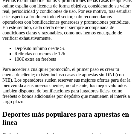
Hemos examinado los bonos y promociones de las casas de apuestas
online españa con licencia de forma objetiva, considerando su valor
real, periodicidad y condiciones de uso. Por ese motivo, tras estudiar
este aspecto a fondo en todo el sector, solo recomendamos
operadores con bonificaciones generosas y promociones periódicas.
En este sentido, cada oferta debe ir siempre acompañada de
condiciones claras y razonables, como nos hemos encargado de
verificar exhaustivamente.
Depósito mínimo desde 5€
Retiradas en menos de 12h
100€ extra en freebets
Para acceder a cualquier promoción, el primer paso es crear tu
cuenta de cliente; existen incluso casas de apuestas sin DNI (con
NIE). Los operadores suelen reservar sus mejores ofertas para dar la
bienvenida a sus nuevos clientes, no obstante, los mejor valorados
también disponen de bonificaciones para jugadores fieles, como
freebets o bonos adicionales por depósito que mantienen el interés a
largo plazo.
Deportes más populares para apuestas en
línea