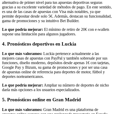
alternativa de primer nivel para tus apuestas deportivas seguras
gracias a su excelente variedad de métodos de pago. En este sentido,
es una de las casas de apuestas con Visa más notables, ya que
permite depositar desde solo 5€. Además, destacan su funcionalidad,
gama de promociones y su intuitivo Bet Builder.
Lo que podría mejorar:
El mínimo de retiro de 20€ con e-wallets
supone una limitación para algunos jugadores.
4. Pronósticos deportivos en Luckia
Lo que más valoramos:
Luckia pertenece actualmente a las
mejores casas de apuestas con PayPal y también sobresale por sus
funciones, diseño moderno, depósitos desde apenas 1€ con tarjetas,
Google Pay y Bizum, su gama de promociones y por ser una casa
de apuestas online de referencia para deportes de motor, fútbol y
deportes norteamericanos.
Lo que podría mejorar:
Ampliar su número de deportes de nicho
daría más opciones a los usuarios especializados.
5. Pronósticos online en Gran Madrid
Lo que más valoramos:
Gran Madrid es una plataforma de