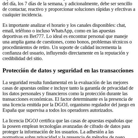
del día, los 7 días de la semana, y adicionalmente, debe ser sencillo
de contactar, reactivo y proporcionar soluciones rápidas y efectivas a
cualquier incidencia.
Es importante analizar el horario y los canales disponibles: chat,
email, teléfono o incluso WhatsApp, como en las apuestas
deportivas en Bet777. Lo ideal es encontrar personal que maneje
una amplia gama de cuestiones, como bonos, problemas técnicos o
procedimientos de retiro. Un soporte de calidad incrementa la
confianza del usuario, influyendo directamente en la reputación y
credibilidad del sitio.
Protección de datos y seguridad en las transacciones
La seguridad resulta fundamental en la evaluación de las mejores
casas de apuestas online e incluye tanto la garantía de privacidad de
los datos personales y financieros como la protección durante las
transacciones económicas. El factor determinante es la presencia de
una licencia emitida por la DGOJ, organismo regulador del juego en
España que supervisa a todos los operadores autorizados.
La licencia DGOJ certifica que las casas de apuestas españolas que
la poseen emplean tecnologías avanzadas de cifrado de datos para
proteger la información de los usuarios. La adhesión a las
normativas sobre privacidad y la presencia de métodos de pago