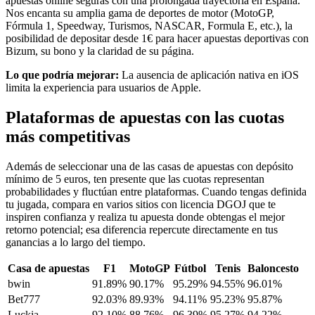
apuestas online seguras con una prolongada trayectoria en España.
Nos encanta su amplia gama de deportes de motor (MotoGP,
Fórmula 1, Speedway, Turismos, NASCAR, Formula E, etc.), la
posibilidad de depositar desde 1€ para hacer apuestas deportivas con
Bizum, su bono y la claridad de su página.
Lo que podría mejorar:
La ausencia de aplicación nativa en iOS
limita la experiencia para usuarios de Apple.
Plataformas de apuestas con las cuotas
más competitivas
Además de seleccionar una de las casas de apuestas con depósito
mínimo de 5 euros, ten presente que las cuotas representan
probabilidades y fluctúan entre plataformas. Cuando tengas definida
tu jugada, compara en varios sitios con licencia DGOJ que te
inspiren confianza y realiza tu apuesta donde obtengas el mejor
retorno potencial; esa diferencia repercute directamente en tus
ganancias a lo largo del tiempo.
Casa de apuestas
F1
MotoGP
Fútbol
Tenis
Baloncesto
bwin
91.89%
90.17%
95.29%
94.55%
96.01%
Bet777
92.03%
89.93%
94.11%
95.23%
95.87%
Luckia
92.10%
88.76%
96.39%
95.27%
94.22%