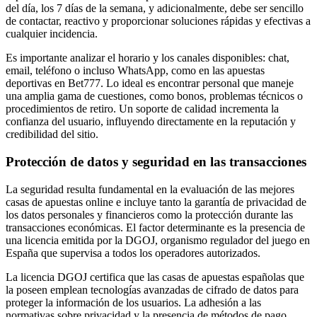
del día, los 7 días de la semana, y adicionalmente, debe ser sencillo
de contactar, reactivo y proporcionar soluciones rápidas y efectivas a
cualquier incidencia.
Es importante analizar el horario y los canales disponibles: chat,
email, teléfono o incluso WhatsApp, como en las apuestas
deportivas en Bet777. Lo ideal es encontrar personal que maneje
una amplia gama de cuestiones, como bonos, problemas técnicos o
procedimientos de retiro. Un soporte de calidad incrementa la
confianza del usuario, influyendo directamente en la reputación y
credibilidad del sitio.
Protección de datos y seguridad en las transacciones
La seguridad resulta fundamental en la evaluación de las mejores
casas de apuestas online e incluye tanto la garantía de privacidad de
los datos personales y financieros como la protección durante las
transacciones económicas. El factor determinante es la presencia de
una licencia emitida por la DGOJ, organismo regulador del juego en
España que supervisa a todos los operadores autorizados.
La licencia DGOJ certifica que las casas de apuestas españolas que
la poseen emplean tecnologías avanzadas de cifrado de datos para
proteger la información de los usuarios. La adhesión a las
normativas sobre privacidad y la presencia de métodos de pago