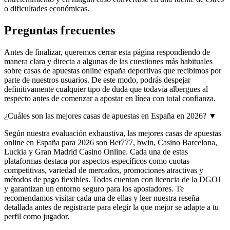
o dificultades económicas.
Preguntas frecuentes
Antes de finalizar, queremos cerrar esta página respondiendo de
manera clara y directa a algunas de las cuestiones más habituales
sobre casas de apuestas online españa deportivas que recibimos por
parte de nuestros usuarios. De este modo, podrás despejar
definitivamente cualquier tipo de duda que todavía albergues al
respecto antes de comenzar a apostar en línea con total confianza.
¿Cuáles son las mejores casas de apuestas en España en 2026?
▼
Según nuestra evaluación exhaustiva, las mejores casas de apuestas
online en España para 2026 son Bet777, bwin, Casino Barcelona,
Luckia y Gran Madrid Casino Online. Cada una de estas
plataformas destaca por aspectos específicos como cuotas
competitivas, variedad de mercados, promociones atractivas y
métodos de pago flexibles. Todas cuentan con licencia de la DGOJ
y garantizan un entorno seguro para los apostadores. Te
recomendamos visitar cada una de ellas y leer nuestra reseña
detallada antes de registrarte para elegir la que mejor se adapte a tu
perfil como jugador.