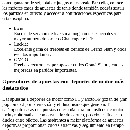
como ganador de set, total de juegos o tie-break. Para ello, conoce
las mejores casas de apuestas de tenis donde también podrás seguir
los partidos en directo y acceder a bonificaciones específicas para
esta disciplina.
bwin:
Excelente servicio de live streaming, cuotas especiales y
mayor número de torneos Challenger e ITF.
Luckia:
Excelente gama de freebets en torneos de Grand Slam y otros
eventos importantes.
GMCO:
Freebets recurrentes por apostar en los Grand Slam y cuotas
mejoradas en partidos importantes.
Operadores de apuestas con deportes de motor más
destacados
Las apuestas a deportes de motor como F1 y MotoGP gozan de gran
popularidad por la emoción y el dinamismo que generan. El
catálogo de casas de apuestas en españa para pronósticos de motor
incluye alternativas como ganador de carrera, posiciones finales o
duelos entre pilotos. Las aspirantes a mejor plataforma de apuestas
deportivas proporcionan cuotas atractivas y seguimiento en tiempo