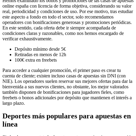
Hemos examinado los bonos y promociones de las casas de apuestas
online españa con licencia de forma objetiva, considerando su valor
real, periodicidad y condiciones de uso. Por ese motivo, tras estudiar
este aspecto a fondo en todo el sector, solo recomendamos
operadores con bonificaciones generosas y promociones periódicas.
En este sentido, cada oferta debe ir siempre acompañada de
condiciones claras y razonables, como nos hemos encargado de
verificar exhaustivamente.
Depósito mínimo desde 5€
Retiradas en menos de 12h
100€ extra en freebets
Para acceder a cualquier promoción, el primer paso es crear tu
cuenta de cliente; existen incluso casas de apuestas sin DNI (con
NIE). Los operadores suelen reservar sus mejores ofertas para dar la
bienvenida a sus nuevos clientes, no obstante, los mejor valorados
también disponen de bonificaciones para jugadores fieles, como
freebets o bonos adicionales por depósito que mantienen el interés a
largo plazo.
Deportes más populares para apuestas en
línea