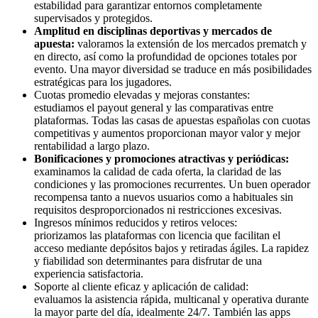
estabilidad para garantizar entornos completamente
supervisados y protegidos.
Amplitud en disciplinas deportivas y mercados de
apuesta:
valoramos la extensión de los mercados prematch y
en directo, así como la profundidad de opciones totales por
evento. Una mayor diversidad se traduce en más posibilidades
estratégicas para los jugadores.
Cuotas promedio elevadas y mejoras constantes:
estudiamos el payout general y las comparativas entre
plataformas. Todas las casas de apuestas españolas con cuotas
competitivas y aumentos proporcionan mayor valor y mejor
rentabilidad a largo plazo.
Bonificaciones y promociones atractivas y periódicas:
examinamos la calidad de cada oferta, la claridad de las
condiciones y las promociones recurrentes. Un buen operador
recompensa tanto a nuevos usuarios como a habituales sin
requisitos desproporcionados ni restricciones excesivas.
Ingresos mínimos reducidos y retiros veloces:
priorizamos las plataformas con licencia que facilitan el
acceso mediante depósitos bajos y retiradas ágiles. La rapidez
y fiabilidad son determinantes para disfrutar de una
experiencia satisfactoria.
Soporte al cliente eficaz y aplicación de calidad:
evaluamos la asistencia rápida, multicanal y operativa durante
la mayor parte del día, idealmente 24/7. También las apps