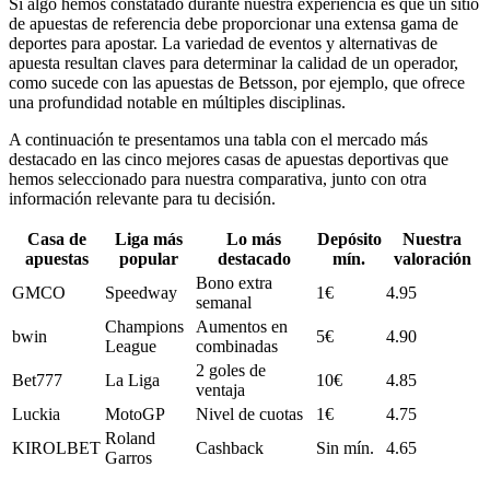
Si algo hemos constatado durante nuestra experiencia es que un sitio
de apuestas de referencia debe proporcionar una extensa gama de
deportes para apostar. La variedad de eventos y alternativas de
apuesta resultan claves para determinar la calidad de un operador,
como sucede con las apuestas de Betsson, por ejemplo, que ofrece
una profundidad notable en múltiples disciplinas.
A continuación te presentamos una tabla con el mercado más
destacado en las cinco mejores casas de apuestas deportivas que
hemos seleccionado para nuestra comparativa, junto con otra
información relevante para tu decisión.
Casa de
Liga más
Lo más
Depósito
Nuestra
apuestas
popular
destacado
mín.
valoración
Bono extra
GMCO
Speedway
1€
4.95
semanal
Champions
Aumentos en
bwin
5€
4.90
League
combinadas
2 goles de
Bet777
La Liga
10€
4.85
ventaja
Luckia
MotoGP
Nivel de cuotas
1€
4.75
Roland
KIROLBET
Cashback
Sin mín.
4.65
Garros