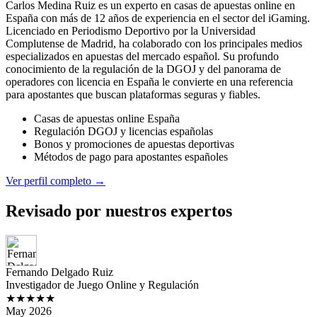
Carlos Medina Ruiz es un experto en casas de apuestas online en
España con más de 12 años de experiencia en el sector del iGaming.
Licenciado en Periodismo Deportivo por la Universidad
Complutense de Madrid, ha colaborado con los principales medios
especializados en apuestas del mercado español. Su profundo
conocimiento de la regulación de la DGOJ y del panorama de
operadores con licencia en España le convierte en una referencia
para apostantes que buscan plataformas seguras y fiables.
Casas de apuestas online España
Regulación DGOJ y licencias españolas
Bonos y promociones de apuestas deportivas
Métodos de pago para apostantes españoles
Ver perfil completo →
Revisado por nuestros expertos
Fernando Delgado Ruiz
Investigador de Juego Online y Regulación
★★★★★
May 2026