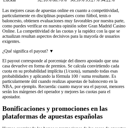
Las mejores casas de apuestas online en cuanto a competitividad,
particularmente en disciplinas populares como fútbol, tenis o
baloncesto, obtienen evaluaciones muy favorables por nuestra parte,
como puedes verificar en nuestra opinión sobre Gran Madrid Casino
Online. La competitividad de las cuotas y la rapidez con la que se
actualizan resultan aspectos decisivos para la mayoría de usuarios
exigentes.
¿Qué significa el payout?
▼
El payout corresponde al porcentaje del dinero apostado que una
casa devuelve en forma de premios. Se calcula convirtiendo cada
cuota en su probabilidad implícita (1/cuota), sumando todas esas
probabilidades y aplicando la fórmula 100 / suma resultante. Es
particularmente útil cuando realizas apuestas de baloncesto en la
NBA, por ejemplo. Recuerda: cuanto mayor sea el payout, menores
serán los márgenes del operador y mejores las cuotas para el
apostador.
Bonificaciones y promociones en las
plataformas de apuestas españolas