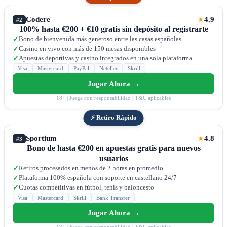
Codere
4.9
★
#2
100% hasta €200 + €10 gratis sin depósito al registrarte
Bono de bienvenida más generoso entre las casas españolas
✓
Casino en vivo con más de 150 mesas disponibles
✓
Apuestas deportivas y casino integrados en una sola plataforma
✓
Visa
Mastercard
PayPal
Neteller
Skrill
Jugar Ahora →
18+ | Juega con responsabilidad | T&C aplicables
⚡ Retiro Rápido
Sportium
4.8
★
#3
Bono de hasta €200 en apuestas gratis para nuevos
usuarios
Retiros procesados en menos de 2 horas en promedio
✓
Plataforma 100% española con soporte en castellano 24/7
✓
Cuotas competitivas en fútbol, tenis y baloncesto
✓
Visa
Mastercard
Skrill
Bank Transfer
Jugar Ahora →
18+ | Juega con responsabilidad | T&C aplicables