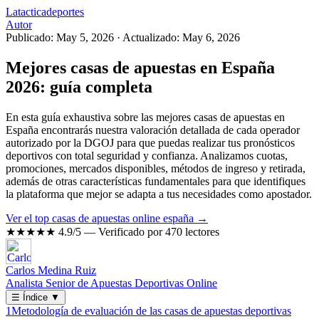
Latacticadeportes
Autor
Publicado: May 5, 2026
·
Actualizado: May 6, 2026
Mejores casas de apuestas en España
2026: guía completa
En esta guía exhaustiva sobre las mejores casas de apuestas en
España encontrarás nuestra valoración detallada de cada operador
autorizado por la DGOJ para que puedas realizar tus pronósticos
deportivos con total seguridad y confianza. Analizamos cuotas,
promociones, mercados disponibles, métodos de ingreso y retirada,
además de otras características fundamentales para que identifiques
la plataforma que mejor se adapta a tus necesidades como apostador.
Ver el top casas de apuestas online españa →
★★★★★
4.9/5 — Verificado por 470 lectores
Carlos Medina Ruiz
Analista Senior de Apuestas Deportivas Online
☰
Índice
▼
1
Metodología de evaluación de las casas de apuestas deportivas