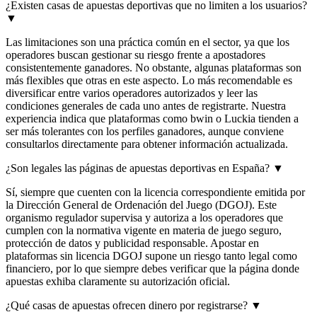
¿Existen casas de apuestas deportivas que no limiten a los usuarios?
▼
Las limitaciones son una práctica común en el sector, ya que los
operadores buscan gestionar su riesgo frente a apostadores
consistentemente ganadores. No obstante, algunas plataformas son
más flexibles que otras en este aspecto. Lo más recomendable es
diversificar entre varios operadores autorizados y leer las
condiciones generales de cada uno antes de registrarte. Nuestra
experiencia indica que plataformas como bwin o Luckia tienden a
ser más tolerantes con los perfiles ganadores, aunque conviene
consultarlos directamente para obtener información actualizada.
¿Son legales las páginas de apuestas deportivas en España?
▼
Sí, siempre que cuenten con la licencia correspondiente emitida por
la Dirección General de Ordenación del Juego (DGOJ). Este
organismo regulador supervisa y autoriza a los operadores que
cumplen con la normativa vigente en materia de juego seguro,
protección de datos y publicidad responsable. Apostar en
plataformas sin licencia DGOJ supone un riesgo tanto legal como
financiero, por lo que siempre debes verificar que la página donde
apuestas exhiba claramente su autorización oficial.
¿Qué casas de apuestas ofrecen dinero por registrarse?
▼