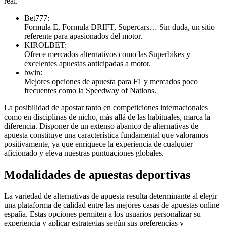
real.
Bet777:
Formula E, Formula DRIFT, Supercars… Sin duda, un sitio
referente para apasionados del motor.
KIROLBET:
Ofrece mercados alternativos como las Superbikes y
excelentes apuestas anticipadas a motor.
bwin:
Mejores opciones de apuesta para F1 y mercados poco
frecuentes como la Speedway of Nations.
La posibilidad de apostar tanto en competiciones internacionales
como en disciplinas de nicho, más allá de las habituales, marca la
diferencia. Disponer de un extenso abanico de alternativas de
apuesta constituye una característica fundamental que valoramos
positivamente, ya que enriquece la experiencia de cualquier
aficionado y eleva nuestras puntuaciones globales.
Modalidades de apuestas deportivas
La variedad de alternativas de apuesta resulta determinante al elegir
una plataforma de calidad entre las mejores casas de apuestas online
españa. Estas opciones permiten a los usuarios personalizar su
experiencia y aplicar estrategias según sus preferencias y