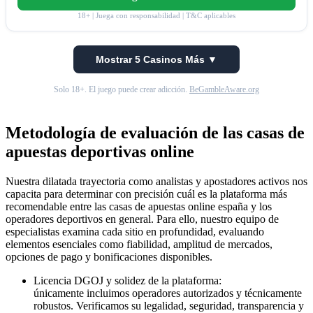
18+ | Juega con responsabilidad | T&C aplicables
Mostrar 5 Casinos Más ▼
Solo 18+. El juego puede crear adicción.
BeGambleAware.org
Metodología de evaluación de las casas de
apuestas deportivas online
Nuestra dilatada trayectoria como analistas y apostadores activos nos
capacita para determinar con precisión cuál es la plataforma más
recomendable entre las casas de apuestas online españa y los
operadores deportivos en general. Para ello, nuestro equipo de
especialistas examina cada sitio en profundidad, evaluando
elementos esenciales como fiabilidad, amplitud de mercados,
opciones de pago y bonificaciones disponibles.
Licencia DGOJ y solidez de la plataforma:
únicamente incluimos operadores autorizados y técnicamente
robustos. Verificamos su legalidad, seguridad, transparencia y