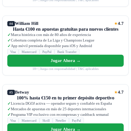
William Hill
4.7
★
#4
Hasta €100 en apuestas gratuitas para nuevos clientes
Marca histórica con más de 80 años de experiencia
✓
Cobertura completa de La Liga y Champions League
✓
App móvil premiada disponible para iOS y Android
✓
Visa
Mastercard
PayPal
Bank Transfer
Jugar Ahora →
18+ | Juega con responsabilidad | T&C aplicables
Betway
4.7
★
#5
100% hasta €150 en tu primer depósito deportivo
Licencia DGOJ activa — operador seguro y confiable en España
✓
Mercados de apuestas en más de 25 deportes internacionales
✓
Programa VIP exclusivo con recompensas y cashback semanal
✓
Visa
Mastercard
Skrill
Neteller
PayPal
Jugar Ahora →