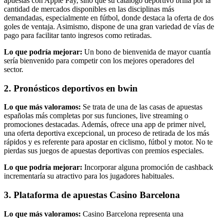
apuestas con Apple Pay, sino que su catálogo deportivo brilla por la
cantidad de mercados disponibles en las disciplinas más
demandadas, especialmente en fútbol, donde destaca la oferta de dos
goles de ventaja. Asimismo, dispone de una gran variedad de vías de
pago para facilitar tanto ingresos como retiradas.
Lo que podría mejorar:
Un bono de bienvenida de mayor cuantía
sería bienvenido para competir con los mejores operadores del
sector.
2. Pronósticos deportivos en bwin
Lo que más valoramos:
Se trata de una de las casas de apuestas
españolas más completas por sus funciones, live streaming o
promociones destacadas. Además, ofrece una app de primer nivel,
una oferta deportiva excepcional, un proceso de retirada de los más
rápidos y es referente para apostar en ciclismo, fútbol y motor. No te
pierdas sus juegos de apuestas deportivas con premios especiales.
Lo que podría mejorar:
Incorporar alguna promoción de cashback
incrementaría su atractivo para los jugadores habituales.
3. Plataforma de apuestas Casino Barcelona
Lo que más valoramos:
Casino Barcelona representa una