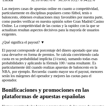
Las mejores casas de apuestas online en cuanto a competitividad,
particularmente en disciplinas populares como fútbol, tenis o
baloncesto, obtienen evaluaciones muy favorables por nuestra parte,
como puedes verificar en nuestra opinión sobre Gran Madrid Casino
Online. La competitividad de las cuotas y la rapidez con la que se
actualizan resultan aspectos decisivos para la mayoría de usuarios
exigentes.
¿Qué significa el payout?
▼
El payout corresponde al porcentaje del dinero apostado que una
casa devuelve en forma de premios. Se calcula convirtiendo cada
cuota en su probabilidad implícita (1/cuota), sumando todas esas
probabilidades y aplicando la fórmula 100 / suma resultante. Es
particularmente útil cuando realizas apuestas de baloncesto en la
NBA, por ejemplo. Recuerda: cuanto mayor sea el payout, menores
serán los márgenes del operador y mejores las cuotas para el
apostador.
Bonificaciones y promociones en las
plataformas de apuestas españolas