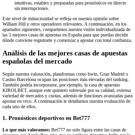
intuitivas, estables y preparadas para pronósticos en directo
sin interrupciones.
Este nivel de minuciosidad se refleja en nuestra opinión sobre
William Hill y otros operadores relevantes. A continuación, en los
apartados siguientes, compartimos nuestra visión individualizada de
las 5 mejores casas de apuestas en España para que puedas decidir
dónde conviene registrarte y comenzar a apostar con total confianza.
Análisis de las mejores casas de apuestas
españolas del mercado
Según nuestra valoración, plataformas como bwin, Gran Madrid o
Casino Barcelona ocupan las posiciones más elevadas del ranking.
También podría incorporarse, por ejemplo, la casa de apuestas
KIROLBET, aunque este quinteto sobresale por su calidad, extensa
variedad de mercados y cuotas, además de funciones avanzadas para
apostar en vivo. A continuación te detallamos nuestra evaluación de
cada uno de ellos.
1. Pronósticos deportivos en Bet777
Lo que más valoramos:
Bet777 no solo figura entre las casas de