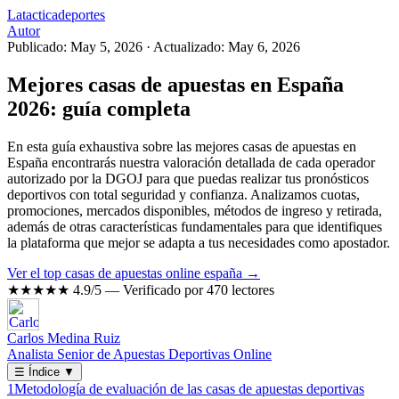
Latacticadeportes
Autor
Publicado: May 5, 2026
·
Actualizado: May 6, 2026
Mejores casas de apuestas en España
2026: guía completa
En esta guía exhaustiva sobre las mejores casas de apuestas en
España encontrarás nuestra valoración detallada de cada operador
autorizado por la DGOJ para que puedas realizar tus pronósticos
deportivos con total seguridad y confianza. Analizamos cuotas,
promociones, mercados disponibles, métodos de ingreso y retirada,
además de otras características fundamentales para que identifiques
la plataforma que mejor se adapta a tus necesidades como apostador.
Ver el top casas de apuestas online españa →
★★★★★
4.9/5 — Verificado por 470 lectores
Carlos Medina Ruiz
Analista Senior de Apuestas Deportivas Online
☰
Índice
▼
1
Metodología de evaluación de las casas de apuestas deportivas