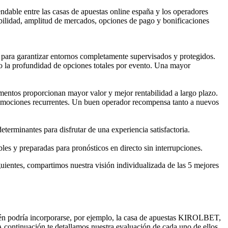
ndable entre las casas de apuestas online españa y los operadores
abilidad, amplitud de mercados, opciones de pago y bonificaciones
d para garantizar entornos completamente supervisados y protegidos.
o la profundidad de opciones totales por evento. Una mayor
umentos proporcionan mayor valor y mejor rentabilidad a largo plazo.
promociones recurrentes. Un buen operador recompensa tanto a nuevos
determinantes para disfrutar de una experiencia satisfactoria.
bles y preparadas para pronósticos en directo sin interrupciones.
guientes, compartimos nuestra visión individualizada de las 5 mejores
én podría incorporarse, por ejemplo, la casa de apuestas KIROLBET,
 continuación te detallamos nuestra evaluación de cada uno de ellos.