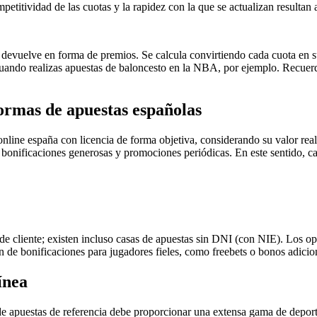
titividad de las cuotas y la rapidez con la que se actualizan resultan 
 devuelve en forma de premios. Se calcula convirtiendo cada cuota en s
l cuando realizas apuestas de baloncesto en la NBA, por ejemplo. Recue
formas de apuestas españolas
ne españa con licencia de forma objetiva, considerando su valor real, 
bonificaciones generosas y promociones periódicas. En este sentido, c
de cliente; existen incluso casas de apuestas sin DNI (con NIE). Los op
 de bonificaciones para jugadores fieles, como freebets o bonos adicion
ínea
de apuestas de referencia debe proporcionar una extensa gama de deporte