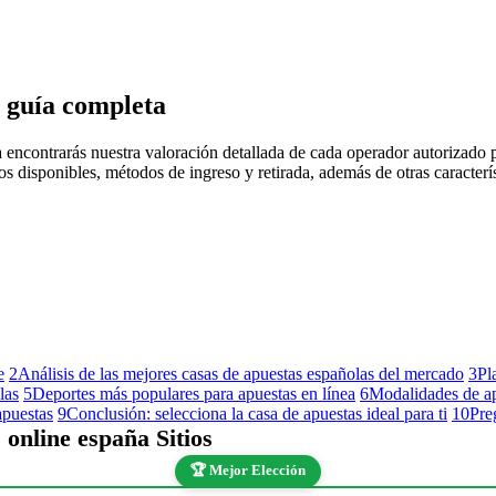
 guía completa
a encontrarás nuestra valoración detallada de cada operador autorizado 
 disponibles, métodos de ingreso y retirada, además de otras caracterís
e
2
Análisis de las mejores casas de apuestas españolas del mercado
3
Pl
las
5
Deportes más populares para apuestas en línea
6
Modalidades de ap
apuestas
9
Conclusión: selecciona la casa de apuestas ideal para ti
10
Pre
 online españa Sitios
🏆 Mejor Elección