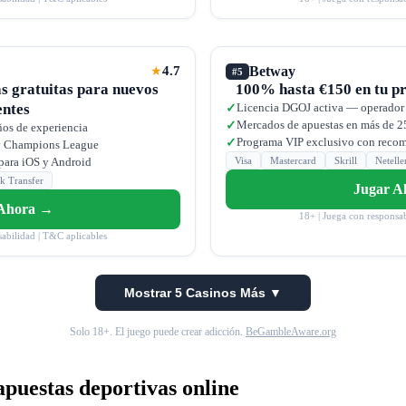
Betway
4.7
★
#5
s gratuitas para nuevos
100% hasta €150 en tu pr
entes
Licencia DGOJ activa — operador 
✓
Mercados de apuestas en más de 25
✓
ños de experiencia
Programa VIP exclusivo con reco
✓
 y Champions League
para iOS y Android
Visa
Mastercard
Skrill
Netelle
k Transfer
Jugar A
 Ahora →
18+ | Juega con responsab
sabilidad | T&C aplicables
Mostrar 5 Casinos Más ▼
Solo 18+. El juego puede crear adicción.
BeGambleAware.org
apuestas deportivas online