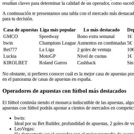
resultan claves para determinar la calidad de un operador, como suced
A continuación te presentamos una tabla con el mercado más destacado
para tu decisión.
Casa de apuestas
Liga más popular
Lo más destacado
Dep
GMCO
Speedway
Bono extra semanal
1€
bwin
Champions League
Aumentos en combinadas
5€
Bet777
La Liga
2 goles de ventaja
10
Luckia
MotoGP
Nivel de cuotas
1€
KIROLBET
Roland Garros
Cashback
Sin
No obstante, si prefieres conocer cuál es la mejor casa de apuestas p
en el panorama de casas de apuestas en españa.
Operadores de apuestas con fútbol más destacados
El fútbol continúa siendo el monarca indiscutible de las apuestas, alg
apuestas con fútbol podrás apostar a cientos de mercados en compet
bwin:
Ideal por su Bet Builder, profundidad de apuestas, 2 goles de 
LeoVegas: