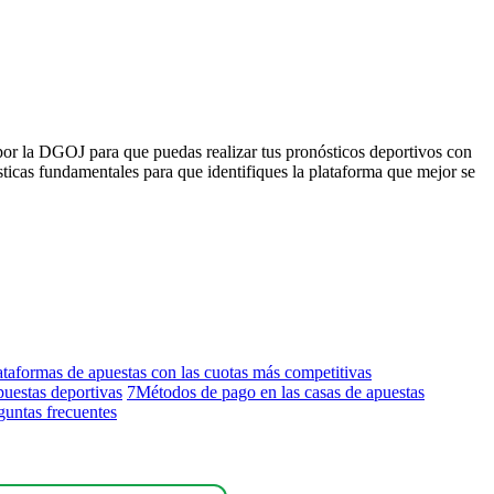
por la DGOJ para que puedas realizar tus pronósticos deportivos con
ticas fundamentales para que identifiques la plataforma que mejor se
ataformas de apuestas con las cuotas más competitivas
uestas deportivas
7
Métodos de pago en las casas de apuestas
guntas frecuentes