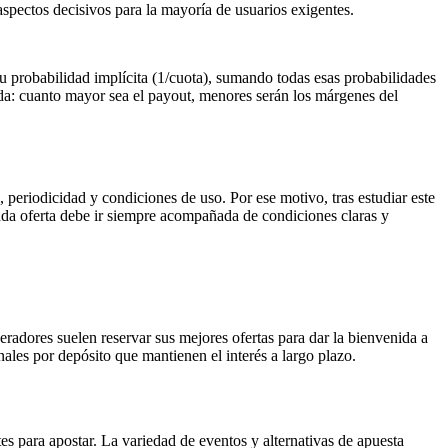
aspectos decisivos para la mayoría de usuarios exigentes.
u probabilidad implícita (1/cuota), sumando todas esas probabilidades
rda: cuanto mayor sea el payout, menores serán los márgenes del
periodicidad y condiciones de uso. Por ese motivo, tras estudiar este
ada oferta debe ir siempre acompañada de condiciones claras y
eradores suelen reservar sus mejores ofertas para dar la bienvenida a
ales por depósito que mantienen el interés a largo plazo.
s para apostar. La variedad de eventos y alternativas de apuesta