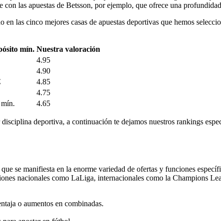
e con las apuestas de Betsson, por ejemplo, que ofrece una profundidad 
 en las cinco mejores casas de apuestas deportivas que hemos seleccio
ósito mín.
Nuestra valoración
4.95
4.90
€
4.85
4.75
 mín.
4.65
or disciplina deportiva, a continuación te dejamos nuestros rankings e
o que se manifiesta en la enorme variedad de ofertas y funciones específi
iciones nacionales como LaLiga, internacionales como la Champions Le
ventaja o aumentos en combinadas.