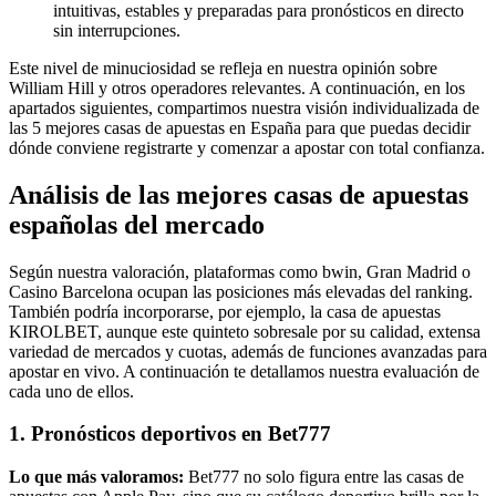
intuitivas, estables y preparadas para pronósticos en directo
sin interrupciones.
Este nivel de minuciosidad se refleja en nuestra opinión sobre
William Hill y otros operadores relevantes. A continuación, en los
apartados siguientes, compartimos nuestra visión individualizada de
las 5 mejores casas de apuestas en España para que puedas decidir
dónde conviene registrarte y comenzar a apostar con total confianza.
Análisis de las mejores casas de apuestas
españolas del mercado
Según nuestra valoración, plataformas como bwin, Gran Madrid o
Casino Barcelona ocupan las posiciones más elevadas del ranking.
También podría incorporarse, por ejemplo, la casa de apuestas
KIROLBET, aunque este quinteto sobresale por su calidad, extensa
variedad de mercados y cuotas, además de funciones avanzadas para
apostar en vivo. A continuación te detallamos nuestra evaluación de
cada uno de ellos.
1. Pronósticos deportivos en Bet777
Lo que más valoramos:
Bet777 no solo figura entre las casas de