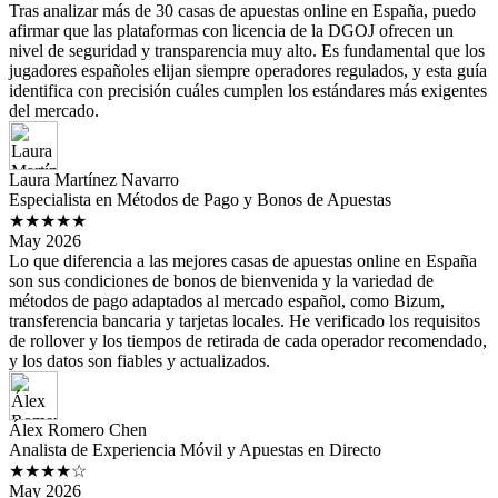
Tras analizar más de 30 casas de apuestas online en España, puedo
afirmar que las plataformas con licencia de la DGOJ ofrecen un
nivel de seguridad y transparencia muy alto. Es fundamental que los
jugadores españoles elijan siempre operadores regulados, y esta guía
identifica con precisión cuáles cumplen los estándares más exigentes
del mercado.
Laura Martínez Navarro
Especialista en Métodos de Pago y Bonos de Apuestas
★★★★★
May 2026
Lo que diferencia a las mejores casas de apuestas online en España
son sus condiciones de bonos de bienvenida y la variedad de
métodos de pago adaptados al mercado español, como Bizum,
transferencia bancaria y tarjetas locales. He verificado los requisitos
de rollover y los tiempos de retirada de cada operador recomendado,
y los datos son fiables y actualizados.
Álex Romero Chen
Analista de Experiencia Móvil y Apuestas en Directo
★★★★☆
May 2026