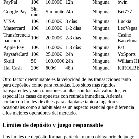
PayPal
10€
10.000€
12h
Ninguna
bwin
Sin
Google Pay
Sin límite
24h
Ninguna
Bet777
mín.
VISA
10€
10.000€
3 días
Ninguna
Luckia
Mastercard
10€
10.000€
1-2 días
Ninguna
LeoVegas
Transferencia
Casino
10€
20.000€
2-3 días
Ninguna
bancaria
Barcelona
Apple Pay
10€
10.000€
1-3 días
Ninguna
Paf
PaysafeCard
10€
25.000€
24h
Ninguna
YoSports
Skrill
5€
100.000€
24h
Ninguna
William Hi
Hal Cash
20€
600€
48h
Ninguna
KIROLB
Otro factor determinante es la velocidad de las transacciones tanto
para depósitos como para retiradas. Los sitios más rápidos,
transparentes y sin comisiones ocultas son los más valorados, en
especial las casas de apuestas con retirada inmediata. Además,
contar con límites flexibles para adaptarse tanto a jugadores
ocasionales como a habituales es un aspecto esencial que diferencia
a los mejores operadores del mercado.
Límites de depósito y juego responsable
Los límites de depósito forman parte del marco obligatorio de juego