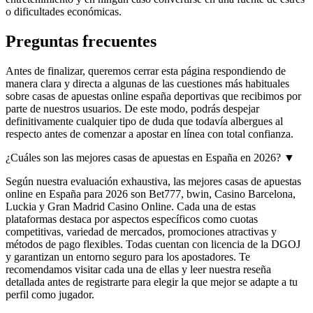
o dificultades económicas.
Preguntas frecuentes
Antes de finalizar, queremos cerrar esta página respondiendo de
manera clara y directa a algunas de las cuestiones más habituales
sobre casas de apuestas online españa deportivas que recibimos por
parte de nuestros usuarios. De este modo, podrás despejar
definitivamente cualquier tipo de duda que todavía albergues al
respecto antes de comenzar a apostar en línea con total confianza.
¿Cuáles son las mejores casas de apuestas en España en 2026?
▼
Según nuestra evaluación exhaustiva, las mejores casas de apuestas
online en España para 2026 son Bet777, bwin, Casino Barcelona,
Luckia y Gran Madrid Casino Online. Cada una de estas
plataformas destaca por aspectos específicos como cuotas
competitivas, variedad de mercados, promociones atractivas y
métodos de pago flexibles. Todas cuentan con licencia de la DGOJ
y garantizan un entorno seguro para los apostadores. Te
recomendamos visitar cada una de ellas y leer nuestra reseña
detallada antes de registrarte para elegir la que mejor se adapte a tu
perfil como jugador.