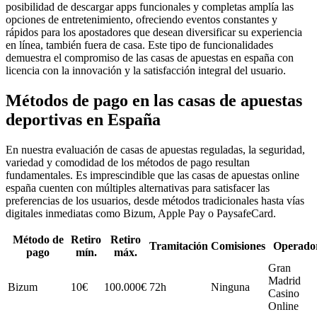
posibilidad de descargar apps funcionales y completas amplía las
opciones de entretenimiento, ofreciendo eventos constantes y
rápidos para los apostadores que desean diversificar su experiencia
en línea, también fuera de casa. Este tipo de funcionalidades
demuestra el compromiso de las casas de apuestas en españa con
licencia con la innovación y la satisfacción integral del usuario.
Métodos de pago en las casas de apuestas
deportivas en España
En nuestra evaluación de casas de apuestas reguladas, la seguridad,
variedad y comodidad de los métodos de pago resultan
fundamentales. Es imprescindible que las casas de apuestas online
españa cuenten con múltiples alternativas para satisfacer las
preferencias de los usuarios, desde métodos tradicionales hasta vías
digitales inmediatas como Bizum, Apple Pay o PaysafeCard.
Método de
Retiro
Retiro
Tramitación
Comisiones
Operado
pago
mín.
máx.
Gran
Madrid
Bizum
10€
100.000€
72h
Ninguna
Casino
Online