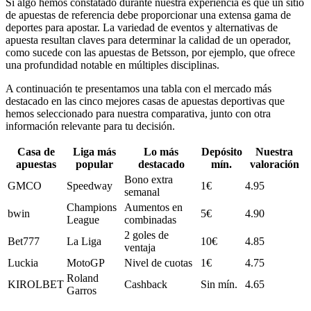
Si algo hemos constatado durante nuestra experiencia es que un sitio
de apuestas de referencia debe proporcionar una extensa gama de
deportes para apostar. La variedad de eventos y alternativas de
apuesta resultan claves para determinar la calidad de un operador,
como sucede con las apuestas de Betsson, por ejemplo, que ofrece
una profundidad notable en múltiples disciplinas.
A continuación te presentamos una tabla con el mercado más
destacado en las cinco mejores casas de apuestas deportivas que
hemos seleccionado para nuestra comparativa, junto con otra
información relevante para tu decisión.
Casa de
Liga más
Lo más
Depósito
Nuestra
apuestas
popular
destacado
mín.
valoración
Bono extra
GMCO
Speedway
1€
4.95
semanal
Champions
Aumentos en
bwin
5€
4.90
League
combinadas
2 goles de
Bet777
La Liga
10€
4.85
ventaja
Luckia
MotoGP
Nivel de cuotas
1€
4.75
Roland
KIROLBET
Cashback
Sin mín.
4.65
Garros