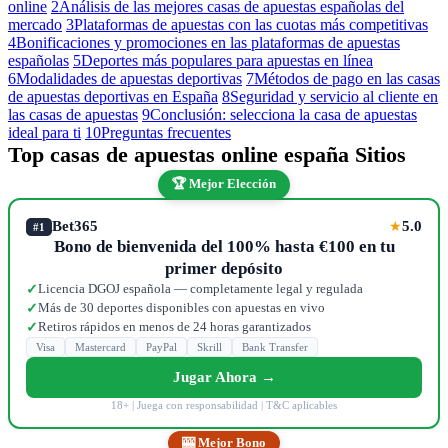
online
2
Análisis de las mejores casas de apuestas españolas del
mercado
3
Plataformas de apuestas con las cuotas más competitivas
4
Bonificaciones y promociones en las plataformas de apuestas
españolas
5
Deportes más populares para apuestas en línea
6
Modalidades de apuestas deportivas
7
Métodos de pago en las casas
de apuestas deportivas en España
8
Seguridad y servicio al cliente en
las casas de apuestas
9
Conclusión: selecciona la casa de apuestas
ideal para ti
10
Preguntas frecuentes
Top casas de apuestas online españa Sitios
🏆 Mejor Elección
Bet365
5.0
★
#1
Bono de bienvenida del 100% hasta €100 en tu
primer depósito
Licencia DGOJ española — completamente legal y regulada
✓
Más de 30 deportes disponibles con apuestas en vivo
✓
Retiros rápidos en menos de 24 horas garantizados
✓
Visa
Mastercard
PayPal
Skrill
Bank Transfer
Jugar Ahora →
18+ | Juega con responsabilidad | T&C aplicables
🎰 Mejor Bono