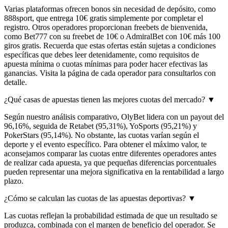
Varias plataformas ofrecen bonos sin necesidad de depósito, como
888sport, que entrega 10€ gratis simplemente por completar el
registro. Otros operadores proporcionan freebets de bienvenida,
como Bet777 con su freebet de 10€ o AdmiralBet con 10€ más 100
giros gratis. Recuerda que estas ofertas están sujetas a condiciones
específicas que debes leer detenidamente, como requisitos de
apuesta mínima o cuotas mínimas para poder hacer efectivas las
ganancias. Visita la página de cada operador para consultarlos con
detalle.
¿Qué casas de apuestas tienen las mejores cuotas del mercado?
▼
Según nuestro análisis comparativo, OlyBet lidera con un payout del
96,16%, seguida de Retabet (95,31%), YoSports (95,21%) y
PokerStars (95,14%). No obstante, las cuotas varían según el
deporte y el evento específico. Para obtener el máximo valor, te
aconsejamos comparar las cuotas entre diferentes operadores antes
de realizar cada apuesta, ya que pequeñas diferencias porcentuales
pueden representar una mejora significativa en la rentabilidad a largo
plazo.
¿Cómo se calculan las cuotas de las apuestas deportivas?
▼
Las cuotas reflejan la probabilidad estimada de que un resultado se
produzca, combinada con el margen de beneficio del operador. Se