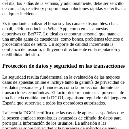
del día, los 7 días de la semana, y adicionalmente, debe ser sencillo
de contactar, reactivo y proporcionar soluciones rápidas y efectivas a
cualquier incidencia.
Es importante analizar el horario y los canales disponibles: chat,
email, teléfono o incluso WhatsApp, como en las apuestas
deportivas en Bet777. Lo ideal es encontrar personal que maneje
una amplia gama de cuestiones, como bonos, problemas técnicos o
procedimientos de retiro. Un soporte de calidad incrementa la
confianza del usuario, influyendo directamente en la reputación y
credibilidad del sitio.
Protección de datos y seguridad en las transacciones
La seguridad resulta fundamental en la evaluación de las mejores
casas de apuestas online e incluye tanto la garantía de privacidad de
los datos personales y financieros como la protección durante las
transacciones económicas. El factor determinante es la presencia de
una licencia emitida por la DGOJ, organismo regulador del juego en
España que supervisa a todos los operadores autorizados.
La licencia DGOJ certifica que las casas de apuestas españolas que
la poseen emplean tecnologías avanzadas de cifrado de datos para
proteger la información de los usuarios. La adhesión a las
normativas sobre privacidad y la presencia de métodos de pago