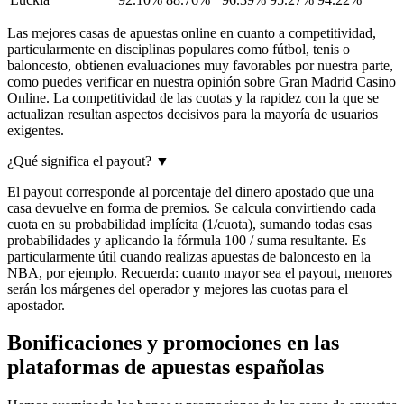
Las mejores casas de apuestas online en cuanto a competitividad,
particularmente en disciplinas populares como fútbol, tenis o
baloncesto, obtienen evaluaciones muy favorables por nuestra parte,
como puedes verificar en nuestra opinión sobre Gran Madrid Casino
Online. La competitividad de las cuotas y la rapidez con la que se
actualizan resultan aspectos decisivos para la mayoría de usuarios
exigentes.
¿Qué significa el payout?
▼
El payout corresponde al porcentaje del dinero apostado que una
casa devuelve en forma de premios. Se calcula convirtiendo cada
cuota en su probabilidad implícita (1/cuota), sumando todas esas
probabilidades y aplicando la fórmula 100 / suma resultante. Es
particularmente útil cuando realizas apuestas de baloncesto en la
NBA, por ejemplo. Recuerda: cuanto mayor sea el payout, menores
serán los márgenes del operador y mejores las cuotas para el
apostador.
Bonificaciones y promociones en las
plataformas de apuestas españolas