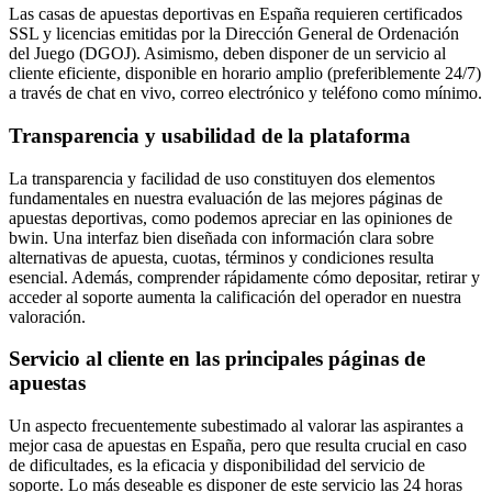
Las casas de apuestas deportivas en España requieren certificados
SSL y licencias emitidas por la Dirección General de Ordenación
del Juego (DGOJ). Asimismo, deben disponer de un servicio al
cliente eficiente, disponible en horario amplio (preferiblemente 24/7)
a través de chat en vivo, correo electrónico y teléfono como mínimo.
Transparencia y usabilidad de la plataforma
La transparencia y facilidad de uso constituyen dos elementos
fundamentales en nuestra evaluación de las mejores páginas de
apuestas deportivas, como podemos apreciar en las opiniones de
bwin. Una interfaz bien diseñada con información clara sobre
alternativas de apuesta, cuotas, términos y condiciones resulta
esencial. Además, comprender rápidamente cómo depositar, retirar y
acceder al soporte aumenta la calificación del operador en nuestra
valoración.
Servicio al cliente en las principales páginas de
apuestas
Un aspecto frecuentemente subestimado al valorar las aspirantes a
mejor casa de apuestas en España, pero que resulta crucial en caso
de dificultades, es la eficacia y disponibilidad del servicio de
soporte. Lo más deseable es disponer de este servicio las 24 horas