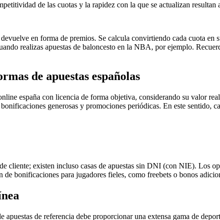
titividad de las cuotas y la rapidez con la que se actualizan resultan 
 devuelve en forma de premios. Se calcula convirtiendo cada cuota en s
l cuando realizas apuestas de baloncesto en la NBA, por ejemplo. Recue
formas de apuestas españolas
ne españa con licencia de forma objetiva, considerando su valor real, 
bonificaciones generosas y promociones periódicas. En este sentido, c
de cliente; existen incluso casas de apuestas sin DNI (con NIE). Los op
 de bonificaciones para jugadores fieles, como freebets o bonos adicion
ínea
de apuestas de referencia debe proporcionar una extensa gama de deporte