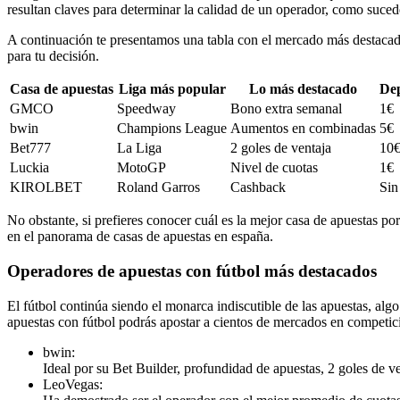
resultan claves para determinar la calidad de un operador, como suced
A continuación te presentamos una tabla con el mercado más destacado
para tu decisión.
Casa de apuestas
Liga más popular
Lo más destacado
Dep
GMCO
Speedway
Bono extra semanal
1€
bwin
Champions League
Aumentos en combinadas
5€
Bet777
La Liga
2 goles de ventaja
10
Luckia
MotoGP
Nivel de cuotas
1€
KIROLBET
Roland Garros
Cashback
Sin
No obstante, si prefieres conocer cuál es la mejor casa de apuestas p
en el panorama de casas de apuestas en españa.
Operadores de apuestas con fútbol más destacados
El fútbol continúa siendo el monarca indiscutible de las apuestas, alg
apuestas con fútbol podrás apostar a cientos de mercados en compet
bwin:
Ideal por su Bet Builder, profundidad de apuestas, 2 goles de 
LeoVegas: