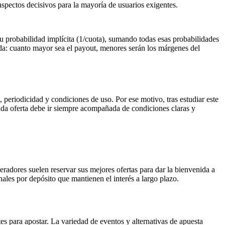
aspectos decisivos para la mayoría de usuarios exigentes.
u probabilidad implícita (1/cuota), sumando todas esas probabilidades
rda: cuanto mayor sea el payout, menores serán los márgenes del
periodicidad y condiciones de uso. Por ese motivo, tras estudiar este
ada oferta debe ir siempre acompañada de condiciones claras y
eradores suelen reservar sus mejores ofertas para dar la bienvenida a
ales por depósito que mantienen el interés a largo plazo.
s para apostar. La variedad de eventos y alternativas de apuesta