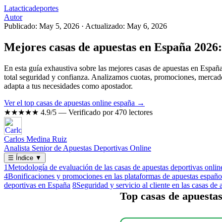
Latacticadeportes
Autor
Publicado: May 5, 2026
·
Actualizado: May 6, 2026
Mejores casas de apuestas en España 2026:
En esta guía exhaustiva sobre las mejores casas de apuestas en Españ
total seguridad y confianza. Analizamos cuotas, promociones, mercados
adapta a tus necesidades como apostador.
Ver el top casas de apuestas online españa →
★★★★★
4.9/5 — Verificado por 470 lectores
Carlos Medina Ruiz
Analista Senior de Apuestas Deportivas Online
☰
Índice
▼
1
Metodología de evaluación de las casas de apuestas deportivas onlin
4
Bonificaciones y promociones en las plataformas de apuestas españo
deportivas en España
8
Seguridad y servicio al cliente en las casas de 
Top casas de apuestas