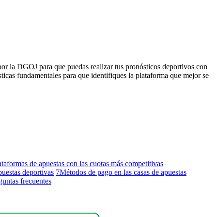
por la DGOJ para que puedas realizar tus pronósticos deportivos con
ticas fundamentales para que identifiques la plataforma que mejor se
ataformas de apuestas con las cuotas más competitivas
uestas deportivas
7
Métodos de pago en las casas de apuestas
guntas frecuentes