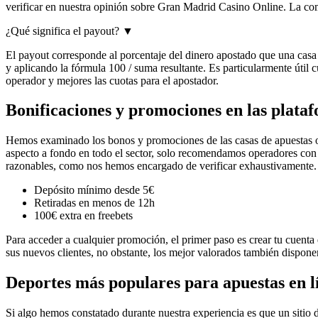
verificar en nuestra opinión sobre Gran Madrid Casino Online. La compe
¿Qué significa el payout?
▼
El payout corresponde al porcentaje del dinero apostado que una casa
y aplicando la fórmula 100 / suma resultante. Es particularmente úti
operador y mejores las cuotas para el apostador.
Bonificaciones y promociones en las plata
Hemos examinado los bonos y promociones de las casas de apuestas onli
aspecto a fondo en todo el sector, solo recomendamos operadores con 
razonables, como nos hemos encargado de verificar exhaustivamente.
Depósito mínimo desde 5€
Retiradas en menos de 12h
100€ extra en freebets
Para acceder a cualquier promoción, el primer paso es crear tu cuenta 
sus nuevos clientes, no obstante, los mejor valorados también disponen
Deportes más populares para apuestas en l
Si algo hemos constatado durante nuestra experiencia es que un sitio 