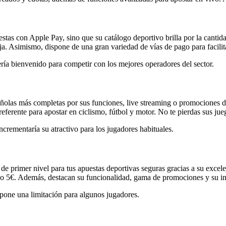
estas con Apple Pay, sino que su catálogo deportivo brilla por la canti
ja. Asimismo, dispone de una gran variedad de vías de pago para facilit
ía bienvenido para competir con los mejores operadores del sector.
añolas más completas por sus funciones, live streaming o promociones d
referente para apostar en ciclismo, fútbol y motor. No te pierdas sus ju
rementaría su atractivo para los jugadores habituales.
de primer nivel para tus apuestas deportivas seguras gracias a su excel
lo 5€. Además, destacan su funcionalidad, gama de promociones y su int
pone una limitación para algunos jugadores.