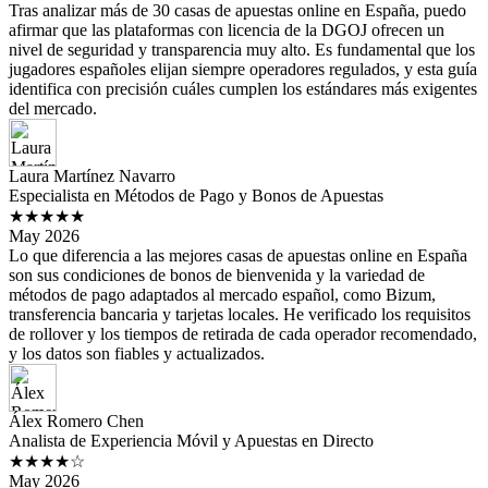
Tras analizar más de 30 casas de apuestas online en España, puedo
afirmar que las plataformas con licencia de la DGOJ ofrecen un
nivel de seguridad y transparencia muy alto. Es fundamental que los
jugadores españoles elijan siempre operadores regulados, y esta guía
identifica con precisión cuáles cumplen los estándares más exigentes
del mercado.
Laura Martínez Navarro
Especialista en Métodos de Pago y Bonos de Apuestas
★★★★★
May 2026
Lo que diferencia a las mejores casas de apuestas online en España
son sus condiciones de bonos de bienvenida y la variedad de
métodos de pago adaptados al mercado español, como Bizum,
transferencia bancaria y tarjetas locales. He verificado los requisitos
de rollover y los tiempos de retirada de cada operador recomendado,
y los datos son fiables y actualizados.
Álex Romero Chen
Analista de Experiencia Móvil y Apuestas en Directo
★★★★☆
May 2026