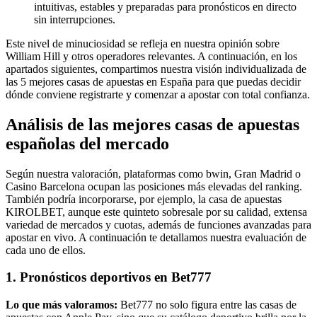
intuitivas, estables y preparadas para pronósticos en directo
sin interrupciones.
Este nivel de minuciosidad se refleja en nuestra opinión sobre
William Hill y otros operadores relevantes. A continuación, en los
apartados siguientes, compartimos nuestra visión individualizada de
las 5 mejores casas de apuestas en España para que puedas decidir
dónde conviene registrarte y comenzar a apostar con total confianza.
Análisis de las mejores casas de apuestas
españolas del mercado
Según nuestra valoración, plataformas como bwin, Gran Madrid o
Casino Barcelona ocupan las posiciones más elevadas del ranking.
También podría incorporarse, por ejemplo, la casa de apuestas
KIROLBET, aunque este quinteto sobresale por su calidad, extensa
variedad de mercados y cuotas, además de funciones avanzadas para
apostar en vivo. A continuación te detallamos nuestra evaluación de
cada uno de ellos.
1. Pronósticos deportivos en Bet777
Lo que más valoramos:
Bet777 no solo figura entre las casas de