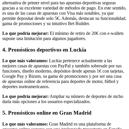
alternativa de primer nivel para tus apuestas deportivas seguras
gracias a su excelente variedad de métodos de pago. En este sentido,
es una de las casas de apuestas con Visa más notables, ya que
permite depositar desde solo 5€. Además, destacan su funcionalidad,
gama de promociones y su intuitivo Bet Builder.
Lo que podría mejorar:
El mínimo de retiro de 20€ con e-wallets
supone una limitación para algunos jugadores.
4. Pronósticos deportivos en Luckia
Lo que más valoramos:
Luckia pertenece actualmente a las
mejores casas de apuestas con PayPal y también sobresale por sus
funciones, diseño moderno, depósitos desde apenas 1€ con tarjetas,
Google Pay y Bizum, su gama de promociones y por ser una casa
de apuestas online de referencia para deportes de motor, fútbol y
deportes norteamericanos.
Lo que podría mejorar:
Ampliar su número de deportes de nicho
daría más opciones a los usuarios especializados.
5. Pronósticos online en Gran Madrid
Lo que más valoramos:
Gran Madrid es una plataforma de