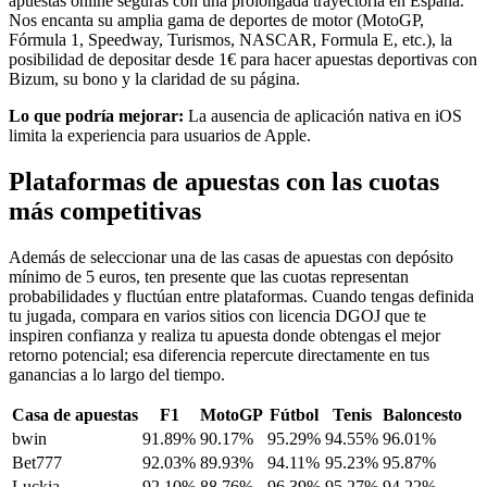
apuestas online seguras con una prolongada trayectoria en España.
Nos encanta su amplia gama de deportes de motor (MotoGP,
Fórmula 1, Speedway, Turismos, NASCAR, Formula E, etc.), la
posibilidad de depositar desde 1€ para hacer apuestas deportivas con
Bizum, su bono y la claridad de su página.
Lo que podría mejorar:
La ausencia de aplicación nativa en iOS
limita la experiencia para usuarios de Apple.
Plataformas de apuestas con las cuotas
más competitivas
Además de seleccionar una de las casas de apuestas con depósito
mínimo de 5 euros, ten presente que las cuotas representan
probabilidades y fluctúan entre plataformas. Cuando tengas definida
tu jugada, compara en varios sitios con licencia DGOJ que te
inspiren confianza y realiza tu apuesta donde obtengas el mejor
retorno potencial; esa diferencia repercute directamente en tus
ganancias a lo largo del tiempo.
Casa de apuestas
F1
MotoGP
Fútbol
Tenis
Baloncesto
bwin
91.89%
90.17%
95.29%
94.55%
96.01%
Bet777
92.03%
89.93%
94.11%
95.23%
95.87%
Luckia
92.10%
88.76%
96.39%
95.27%
94.22%