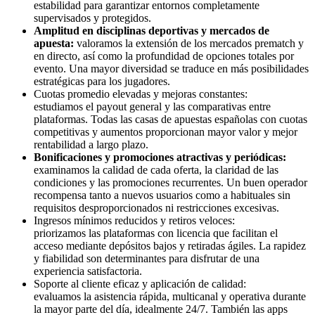
estabilidad para garantizar entornos completamente
supervisados y protegidos.
Amplitud en disciplinas deportivas y mercados de
apuesta:
valoramos la extensión de los mercados prematch y
en directo, así como la profundidad de opciones totales por
evento. Una mayor diversidad se traduce en más posibilidades
estratégicas para los jugadores.
Cuotas promedio elevadas y mejoras constantes:
estudiamos el payout general y las comparativas entre
plataformas. Todas las casas de apuestas españolas con cuotas
competitivas y aumentos proporcionan mayor valor y mejor
rentabilidad a largo plazo.
Bonificaciones y promociones atractivas y periódicas:
examinamos la calidad de cada oferta, la claridad de las
condiciones y las promociones recurrentes. Un buen operador
recompensa tanto a nuevos usuarios como a habituales sin
requisitos desproporcionados ni restricciones excesivas.
Ingresos mínimos reducidos y retiros veloces:
priorizamos las plataformas con licencia que facilitan el
acceso mediante depósitos bajos y retiradas ágiles. La rapidez
y fiabilidad son determinantes para disfrutar de una
experiencia satisfactoria.
Soporte al cliente eficaz y aplicación de calidad:
evaluamos la asistencia rápida, multicanal y operativa durante
la mayor parte del día, idealmente 24/7. También las apps