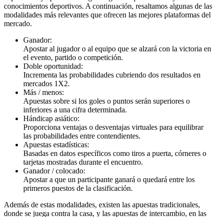
conocimientos deportivos. A continuación, resaltamos algunas de las
modalidades más relevantes que ofrecen las mejores plataformas del
mercado.
Ganador:
Apostar al jugador o al equipo que se alzará con la victoria en
el evento, partido o competición.
Doble oportunidad:
Incrementa las probabilidades cubriendo dos resultados en
mercados 1X2.
Más / menos:
Apuestas sobre si los goles o puntos serán superiores o
inferiores a una cifra determinada.
Hándicap asiático:
Proporciona ventajas o desventajas virtuales para equilibrar
las probabilidades entre contendientes.
Apuestas estadísticas:
Basadas en datos específicos como tiros a puerta, córneres o
tarjetas mostradas durante el encuentro.
Ganador / colocado:
Apostar a que un participante ganará o quedará entre los
primeros puestos de la clasificación.
Además de estas modalidades, existen las apuestas tradicionales,
donde se juega contra la casa, y las apuestas de intercambio, en las