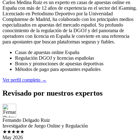
Carlos Medina Ruiz es un experto en casas de apuestas online en
España con más de 12 años de experiencia en el sector del iGaming.
Licenciado en Periodismo Deportivo por la Universidad
Complutense de Madrid, ha colaborado con los principales medios
especializados en apuestas del mercado español. Su profundo
conocimiento de la regulación de la DGOJ y del panorama de
operadores con licencia en España le convierte en una referencia
para apostantes que buscan plataformas seguras y fiables.
Casas de apuestas online España
Regulación DGOJ y licencias españolas
Bonos y promociones de apuestas deportivas
Métodos de pago para apostantes españoles
Ver perfil completo →
Revisado por nuestros expertos
Fernando Delgado Ruiz
Investigador de Juego Online y Regulación
★★★★★
May 2026