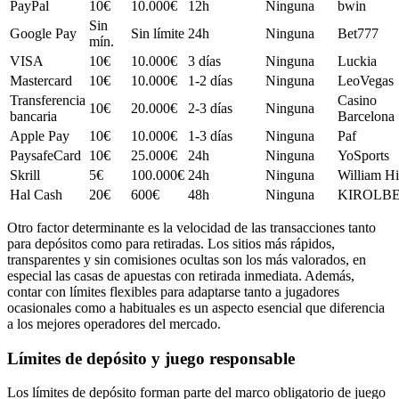
PayPal
10€
10.000€
12h
Ninguna
bwin
Sin
Google Pay
Sin límite
24h
Ninguna
Bet777
mín.
VISA
10€
10.000€
3 días
Ninguna
Luckia
Mastercard
10€
10.000€
1-2 días
Ninguna
LeoVegas
Transferencia
Casino
10€
20.000€
2-3 días
Ninguna
bancaria
Barcelona
Apple Pay
10€
10.000€
1-3 días
Ninguna
Paf
PaysafeCard
10€
25.000€
24h
Ninguna
YoSports
Skrill
5€
100.000€
24h
Ninguna
William Hi
Hal Cash
20€
600€
48h
Ninguna
KIROLB
Otro factor determinante es la velocidad de las transacciones tanto
para depósitos como para retiradas. Los sitios más rápidos,
transparentes y sin comisiones ocultas son los más valorados, en
especial las casas de apuestas con retirada inmediata. Además,
contar con límites flexibles para adaptarse tanto a jugadores
ocasionales como a habituales es un aspecto esencial que diferencia
a los mejores operadores del mercado.
Límites de depósito y juego responsable
Los límites de depósito forman parte del marco obligatorio de juego