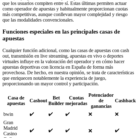
que los usuarios compiten entre sí. Estas últimas permiten actuar
como operador de apuestas y habitualmente proporcionan cuotas
más competitivas, aunque conllevan mayor complejidad y riesgo
que las modalidades convencionales.
Funciones especiales en las principales casas de
apuestas
Cualquier función adicional, como las casas de apuestas con cash
out, transmisión en live streaming, apuestas en vivo o deportes
virtuales influye en la valoración del operador y en cómo hacer
apuestas deportivas con licencia en España de forma más
provechosa. De hecho, en nuestra opinión, se trata de características
que enriquecen notablemente la experiencia de juego,
proporcionando un mayor control y participación.
Potenciador
Casa de
Bet
Cuotas
Cashout
de
Cashback
apuestas
Builder
mejoradas
ganancias
✔️
✔️
✔️
bwin
❌
❌
Gran
Madrid
✔️
✔️
✔️
✔️
❌
Casino