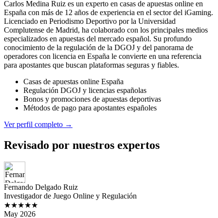
Carlos Medina Ruiz es un experto en casas de apuestas online en
España con más de 12 años de experiencia en el sector del iGaming.
Licenciado en Periodismo Deportivo por la Universidad
Complutense de Madrid, ha colaborado con los principales medios
especializados en apuestas del mercado español. Su profundo
conocimiento de la regulación de la DGOJ y del panorama de
operadores con licencia en España le convierte en una referencia
para apostantes que buscan plataformas seguras y fiables.
Casas de apuestas online España
Regulación DGOJ y licencias españolas
Bonos y promociones de apuestas deportivas
Métodos de pago para apostantes españoles
Ver perfil completo →
Revisado por nuestros expertos
Fernando Delgado Ruiz
Investigador de Juego Online y Regulación
★★★★★
May 2026