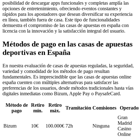
posibilidad de descargar apps funcionales y completas amplía las
opciones de entretenimiento, ofreciendo eventos constantes y
rápidos para los apostadores que desean diversificar su experiencia
en línea, también fuera de casa. Este tipo de funcionalidades
demuestra el compromiso de las casas de apuestas en españa con
licencia con la innovación y la satisfacción integral del usuario.
Métodos de pago en las casas de apuestas
deportivas en España
En nuestra evaluación de casas de apuestas reguladas, la seguridad,
variedad y comodidad de los métodos de pago resultan
fundamentales. Es imprescindible que las casas de apuestas online
españa cuenten con múltiples alternativas para satisfacer las
preferencias de los usuarios, desde métodos tradicionales hasta vías
digitales inmediatas como Bizum, Apple Pay o PaysafeCard.
Método de
Retiro
Retiro
Tramitación
Comisiones
Operado
pago
mín.
máx.
Gran
Madrid
Bizum
10€
100.000€
72h
Ninguna
Casino
Online