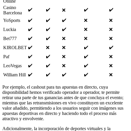
Online
Casino
✔️
✔️
✔️
✔️
❌
Barcelona
✔️
✔️
✔️
YoSports
❌
❌
✔️
✔️
✔️
Luckia
❌
❌
✔️
✔️
Bet777
❌
❌
❌
✔️
✔️
✔️
KIROLBET
❌
❌
✔️
✔️
✔️
Paf
❌
❌
✔️
✔️
✔️
LeoVegas
❌
❌
✔️
✔️
✔️
✔️
William Hill
❌
Por ejemplo, el cashout para tus apuestas en directo, cuya
disponibilidad hemos verificado operador a operador, te permite
retirar una parte de tus ganancias antes de que concluya el evento;
mientras que las retransmisiones en vivo constituyen un excelente
valor añadido, permitiendo a los usuarios seguir con imágenes sus
apuestas deportivas en directo y haciendo todo el proceso más
atractivo y envolvente.
Adicionalmente, la incorporación de deportes virtuales y la