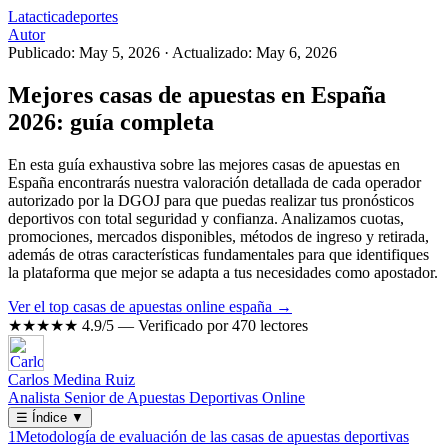
Latacticadeportes
Autor
Publicado: May 5, 2026
·
Actualizado: May 6, 2026
Mejores casas de apuestas en España
2026: guía completa
En esta guía exhaustiva sobre las mejores casas de apuestas en
España encontrarás nuestra valoración detallada de cada operador
autorizado por la DGOJ para que puedas realizar tus pronósticos
deportivos con total seguridad y confianza. Analizamos cuotas,
promociones, mercados disponibles, métodos de ingreso y retirada,
además de otras características fundamentales para que identifiques
la plataforma que mejor se adapta a tus necesidades como apostador.
Ver el top casas de apuestas online españa →
★★★★★
4.9/5 — Verificado por 470 lectores
Carlos Medina Ruiz
Analista Senior de Apuestas Deportivas Online
☰
Índice
▼
1
Metodología de evaluación de las casas de apuestas deportivas