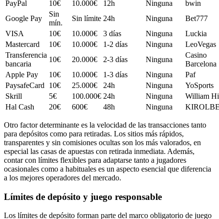
PayPal
10€
10.000€
12h
Ninguna
bwin
Sin
Google Pay
Sin límite
24h
Ninguna
Bet777
mín.
VISA
10€
10.000€
3 días
Ninguna
Luckia
Mastercard
10€
10.000€
1-2 días
Ninguna
LeoVegas
Transferencia
Casino
10€
20.000€
2-3 días
Ninguna
bancaria
Barcelona
Apple Pay
10€
10.000€
1-3 días
Ninguna
Paf
PaysafeCard
10€
25.000€
24h
Ninguna
YoSports
Skrill
5€
100.000€
24h
Ninguna
William Hi
Hal Cash
20€
600€
48h
Ninguna
KIROLB
Otro factor determinante es la velocidad de las transacciones tanto
para depósitos como para retiradas. Los sitios más rápidos,
transparentes y sin comisiones ocultas son los más valorados, en
especial las casas de apuestas con retirada inmediata. Además,
contar con límites flexibles para adaptarse tanto a jugadores
ocasionales como a habituales es un aspecto esencial que diferencia
a los mejores operadores del mercado.
Límites de depósito y juego responsable
Los límites de depósito forman parte del marco obligatorio de juego