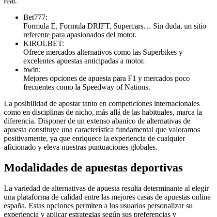
real.
Bet777:
Formula E, Formula DRIFT, Supercars… Sin duda, un sitio
referente para apasionados del motor.
KIROLBET:
Ofrece mercados alternativos como las Superbikes y
excelentes apuestas anticipadas a motor.
bwin:
Mejores opciones de apuesta para F1 y mercados poco
frecuentes como la Speedway of Nations.
La posibilidad de apostar tanto en competiciones internacionales
como en disciplinas de nicho, más allá de las habituales, marca la
diferencia. Disponer de un extenso abanico de alternativas de
apuesta constituye una característica fundamental que valoramos
positivamente, ya que enriquece la experiencia de cualquier
aficionado y eleva nuestras puntuaciones globales.
Modalidades de apuestas deportivas
La variedad de alternativas de apuesta resulta determinante al elegir
una plataforma de calidad entre las mejores casas de apuestas online
españa. Estas opciones permiten a los usuarios personalizar su
experiencia y aplicar estrategias según sus preferencias y