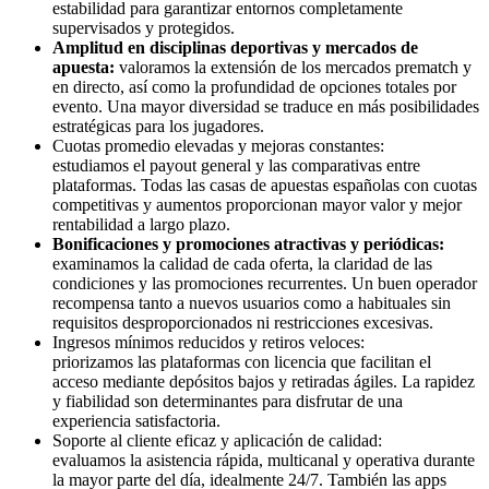
estabilidad para garantizar entornos completamente
supervisados y protegidos.
Amplitud en disciplinas deportivas y mercados de
apuesta:
valoramos la extensión de los mercados prematch y
en directo, así como la profundidad de opciones totales por
evento. Una mayor diversidad se traduce en más posibilidades
estratégicas para los jugadores.
Cuotas promedio elevadas y mejoras constantes:
estudiamos el payout general y las comparativas entre
plataformas. Todas las casas de apuestas españolas con cuotas
competitivas y aumentos proporcionan mayor valor y mejor
rentabilidad a largo plazo.
Bonificaciones y promociones atractivas y periódicas:
examinamos la calidad de cada oferta, la claridad de las
condiciones y las promociones recurrentes. Un buen operador
recompensa tanto a nuevos usuarios como a habituales sin
requisitos desproporcionados ni restricciones excesivas.
Ingresos mínimos reducidos y retiros veloces:
priorizamos las plataformas con licencia que facilitan el
acceso mediante depósitos bajos y retiradas ágiles. La rapidez
y fiabilidad son determinantes para disfrutar de una
experiencia satisfactoria.
Soporte al cliente eficaz y aplicación de calidad:
evaluamos la asistencia rápida, multicanal y operativa durante
la mayor parte del día, idealmente 24/7. También las apps