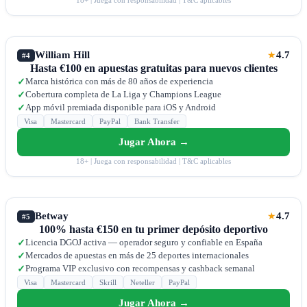
William Hill
4.7
★
#4
Hasta €100 en apuestas gratuitas para nuevos clientes
Marca histórica con más de 80 años de experiencia
✓
Cobertura completa de La Liga y Champions League
✓
App móvil premiada disponible para iOS y Android
✓
Visa
Mastercard
PayPal
Bank Transfer
Jugar Ahora →
18+ | Juega con responsabilidad | T&C aplicables
Betway
4.7
★
#5
100% hasta €150 en tu primer depósito deportivo
Licencia DGOJ activa — operador seguro y confiable en España
✓
Mercados de apuestas en más de 25 deportes internacionales
✓
Programa VIP exclusivo con recompensas y cashback semanal
✓
Visa
Mastercard
Skrill
Neteller
PayPal
Jugar Ahora →