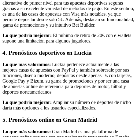
alternativa de primer nivel para tus apuestas deportivas seguras
gracias a su excelente variedad de métodos de pago. En este sentido,
es una de las casas de apuestas con Visa más notables, ya que
permite depositar desde solo 5€. Además, destacan su funcionalidad,
gama de promociones y su intuitivo Bet Builder.
Lo que podría mejorar:
El mínimo de retiro de 20€ con e-wallets
supone una limitación para algunos jugadores.
4. Pronósticos deportivos en Luckia
Lo que más valoramos:
Luckia pertenece actualmente a las
mejores casas de apuestas con PayPal y también sobresale por sus
funciones, diseño moderno, depósitos desde apenas 1€ con tarjetas,
Google Pay y Bizum, su gama de promociones y por ser una casa
de apuestas online de referencia para deportes de motor, fútbol y
deportes norteamericanos.
Lo que podría mejorar:
Ampliar su número de deportes de nicho
daría más opciones a los usuarios especializados.
5. Pronósticos online en Gran Madrid
Lo que más valoramos:
Gran Madrid es una plataforma de