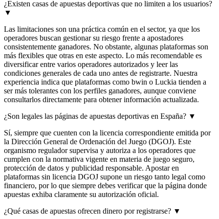
¿Existen casas de apuestas deportivas que no limiten a los usuarios?
▼
Las limitaciones son una práctica común en el sector, ya que los
operadores buscan gestionar su riesgo frente a apostadores
consistentemente ganadores. No obstante, algunas plataformas son
más flexibles que otras en este aspecto. Lo más recomendable es
diversificar entre varios operadores autorizados y leer las
condiciones generales de cada uno antes de registrarte. Nuestra
experiencia indica que plataformas como bwin o Luckia tienden a
ser más tolerantes con los perfiles ganadores, aunque conviene
consultarlos directamente para obtener información actualizada.
¿Son legales las páginas de apuestas deportivas en España?
▼
Sí, siempre que cuenten con la licencia correspondiente emitida por
la Dirección General de Ordenación del Juego (DGOJ). Este
organismo regulador supervisa y autoriza a los operadores que
cumplen con la normativa vigente en materia de juego seguro,
protección de datos y publicidad responsable. Apostar en
plataformas sin licencia DGOJ supone un riesgo tanto legal como
financiero, por lo que siempre debes verificar que la página donde
apuestas exhiba claramente su autorización oficial.
¿Qué casas de apuestas ofrecen dinero por registrarse?
▼