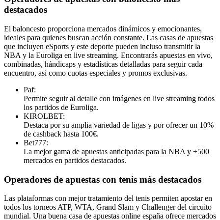
destacados
El baloncesto proporciona mercados dinámicos y emocionantes,
ideales para quienes buscan acción constante. Las casas de apuestas
que incluyen eSports y este deporte pueden incluso transmitir la
NBA y la Euroliga en live streaming. Encontrarás apuestas en vivo,
combinadas, hándicaps y estadísticas detalladas para seguir cada
encuentro, así como cuotas especiales y promos exclusivas.
Paf:
Permite seguir al detalle con imágenes en live streaming todos
los partidos de Euroliga.
KIROLBET:
Destaca por su amplia variedad de ligas y por ofrecer un 10%
de cashback hasta 100€.
Bet777:
La mejor gama de apuestas anticipadas para la NBA y +500
mercados en partidos destacados.
Operadores de apuestas con tenis más destacados
Las plataformas con mejor tratamiento del tenis permiten apostar en
todos los torneos ATP, WTA, Grand Slam y Challenger del circuito
mundial. Una buena casa de apuestas online españa ofrece mercados