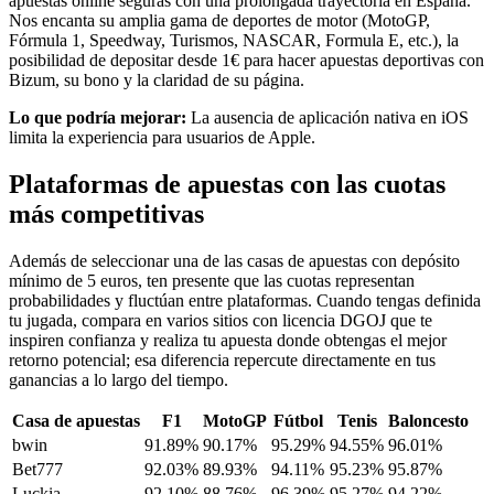
apuestas online seguras con una prolongada trayectoria en España.
Nos encanta su amplia gama de deportes de motor (MotoGP,
Fórmula 1, Speedway, Turismos, NASCAR, Formula E, etc.), la
posibilidad de depositar desde 1€ para hacer apuestas deportivas con
Bizum, su bono y la claridad de su página.
Lo que podría mejorar:
La ausencia de aplicación nativa en iOS
limita la experiencia para usuarios de Apple.
Plataformas de apuestas con las cuotas
más competitivas
Además de seleccionar una de las casas de apuestas con depósito
mínimo de 5 euros, ten presente que las cuotas representan
probabilidades y fluctúan entre plataformas. Cuando tengas definida
tu jugada, compara en varios sitios con licencia DGOJ que te
inspiren confianza y realiza tu apuesta donde obtengas el mejor
retorno potencial; esa diferencia repercute directamente en tus
ganancias a lo largo del tiempo.
Casa de apuestas
F1
MotoGP
Fútbol
Tenis
Baloncesto
bwin
91.89%
90.17%
95.29%
94.55%
96.01%
Bet777
92.03%
89.93%
94.11%
95.23%
95.87%
Luckia
92.10%
88.76%
96.39%
95.27%
94.22%