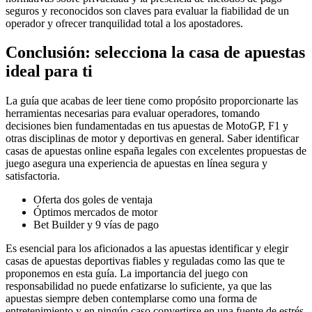
seguros y reconocidos son claves para evaluar la fiabilidad de un
operador y ofrecer tranquilidad total a los apostadores.
Conclusión: selecciona la casa de apuestas
ideal para ti
La guía que acabas de leer tiene como propósito proporcionarte las
herramientas necesarias para evaluar operadores, tomando
decisiones bien fundamentadas en tus apuestas de MotoGP, F1 y
otras disciplinas de motor y deportivas en general. Saber identificar
casas de apuestas online españa legales con excelentes propuestas de
juego asegura una experiencia de apuestas en línea segura y
satisfactoria.
Oferta dos goles de ventaja
Óptimos mercados de motor
Bet Builder y 9 vías de pago
Es esencial para los aficionados a las apuestas identificar y elegir
casas de apuestas deportivas fiables y reguladas como las que te
proponemos en esta guía. La importancia del juego con
responsabilidad no puede enfatizarse lo suficiente, ya que las
apuestas siempre deben contemplarse como una forma de
entretenimiento y en ningún caso convertirse en una fuente de estrés