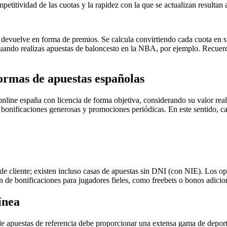
titividad de las cuotas y la rapidez con la que se actualizan resultan 
 devuelve en forma de premios. Se calcula convirtiendo cada cuota en s
l cuando realizas apuestas de baloncesto en la NBA, por ejemplo. Recue
formas de apuestas españolas
ne españa con licencia de forma objetiva, considerando su valor real, 
bonificaciones generosas y promociones periódicas. En este sentido, c
de cliente; existen incluso casas de apuestas sin DNI (con NIE). Los op
 de bonificaciones para jugadores fieles, como freebets o bonos adicion
ínea
de apuestas de referencia debe proporcionar una extensa gama de deporte