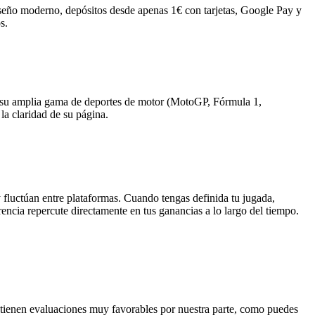
iseño moderno, depósitos desde apenas 1€ con tarjetas, Google Pay y
s.
a su amplia gama de deportes de motor (MotoGP, Fórmula 1,
a claridad de su página.
 fluctúan entre plataformas. Cuando tengas definida tu jugada,
encia repercute directamente en tus ganancias a lo largo del tiempo.
obtienen evaluaciones muy favorables por nuestra parte, como puedes