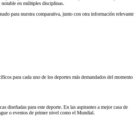
notable en múltiples disciplinas.
nado para nuestra comparativa, junto con otra información relevante
specíficos para cada uno de los deportes más demandados del momento
cas diseñadas para este deporte. En las aspirantes a mejor casa de
ague o eventos de primer nivel como el Mundial.