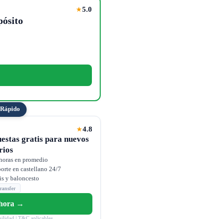
5.0
★
pósito
 Rápido
4.8
★
estas gratis para nuevos
rios
 horas en promedio
orte en castellano 24/7
is y baloncesto
ransfer
hora →
ilidad | T&C aplicables