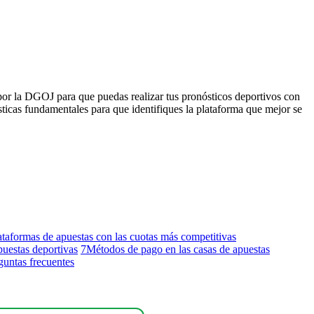
por la DGOJ para que puedas realizar tus pronósticos deportivos con
ticas fundamentales para que identifiques la plataforma que mejor se
ataformas de apuestas con las cuotas más competitivas
uestas deportivas
7
Métodos de pago en las casas de apuestas
guntas frecuentes