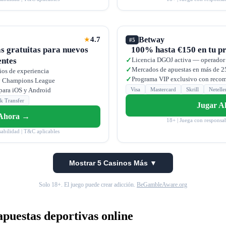
Betway
4.7
★
#5
s gratuitas para nuevos
100% hasta €150 en tu pr
entes
Licencia DGOJ activa — operador 
✓
Mercados de apuestas en más de 25
✓
ños de experiencia
Programa VIP exclusivo con reco
✓
 y Champions League
para iOS y Android
Visa
Mastercard
Skrill
Netelle
k Transfer
Jugar A
 Ahora →
18+ | Juega con responsab
sabilidad | T&C aplicables
Mostrar 5 Casinos Más ▼
Solo 18+. El juego puede crear adicción.
BeGambleAware.org
apuestas deportivas online