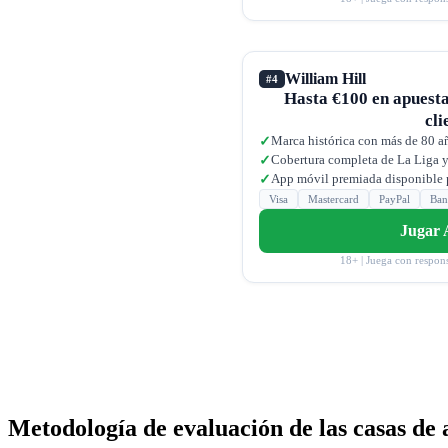
William Hill
#4
Hasta €100 en apuesta
cli
Marca histórica con más de 80 a
✓
Cobertura completa de La Liga
✓
App móvil premiada disponible 
✓
Visa
Mastercard
PayPal
Ban
Jugar
18+ | Juega con respon
Metodología de evaluación de las casas de 