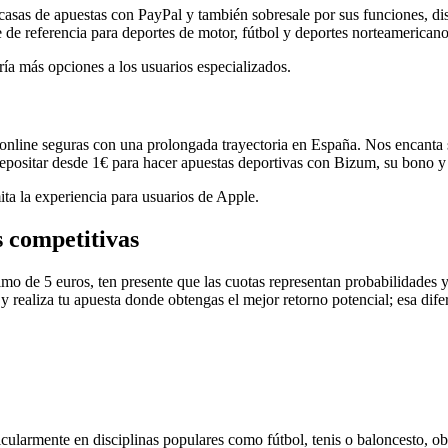
casas de apuestas con PayPal y también sobresale por sus funciones, d
de referencia para deportes de motor, fútbol y deportes norteamericano
a más opciones a los usuarios especializados.
online seguras con una prolongada trayectoria en España. Nos encant
ositar desde 1€ para hacer apuestas deportivas con Bizum, su bono y l
ta la experiencia para usuarios de Apple.
s competitivas
o de 5 euros, ten presente que las cuotas representan probabilidades y
 realiza tu apuesta donde obtengas el mejor retorno potencial; esa difer
icularmente en disciplinas populares como fútbol, tenis o baloncesto, 