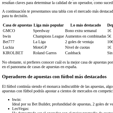
resultan claves para determinar la calidad de un operador, como suced
A continuación te presentamos una tabla con el mercado más destacado
para tu decisión.
Casa de apuestas
Liga más popular
Lo más destacado
Dep
GMCO
Speedway
Bono extra semanal
1€
bwin
Champions League
Aumentos en combinadas
5€
Bet777
La Liga
2 goles de ventaja
10
Luckia
MotoGP
Nivel de cuotas
1€
KIROLBET
Roland Garros
Cashback
Sin
No obstante, si prefieres conocer cuál es la mejor casa de apuestas p
en el panorama de casas de apuestas en españa.
Operadores de apuestas con fútbol más destacados
El fútbol continúa siendo el monarca indiscutible de las apuestas, alg
apuestas con fútbol podrás apostar a cientos de mercados en compet
bwin:
Ideal por su Bet Builder, profundidad de apuestas, 2 goles de 
LeoVegas: