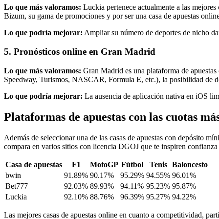
Lo que más valoramos:
Luckia pertenece actualmente a las mejores 
Bizum, su gama de promociones y por ser una casa de apuestas online 
Lo que podría mejorar:
Ampliar su número de deportes de nicho darí
5. Pronósticos online en Gran Madrid
Lo que más valoramos:
Gran Madrid es una plataforma de apuestas 
Speedway, Turismos, NASCAR, Formula E, etc.), la posibilidad de dep
Lo que podría mejorar:
La ausencia de aplicación nativa en iOS limi
Plataformas de apuestas con las cuotas má
Además de seleccionar una de las casas de apuestas con depósito mínim
compara en varios sitios con licencia DGOJ que te inspiren confianza y
Casa de apuestas
F1
MotoGP
Fútbol
Tenis
Baloncesto
bwin
91.89%
90.17%
95.29%
94.55%
96.01%
Bet777
92.03%
89.93%
94.11%
95.23%
95.87%
Luckia
92.10%
88.76%
96.39%
95.27%
94.22%
Las mejores casas de apuestas online en cuanto a competitividad, part