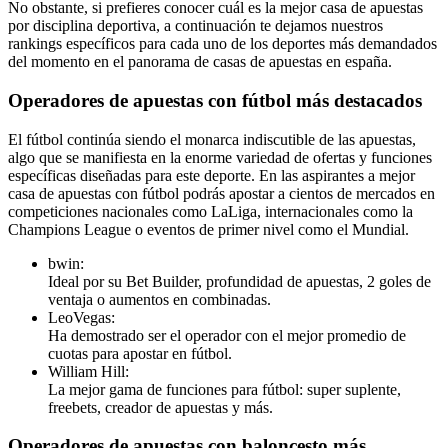
No obstante, si prefieres conocer cuál es la mejor casa de apuestas
por disciplina deportiva, a continuación te dejamos nuestros
rankings específicos para cada uno de los deportes más demandados
del momento en el panorama de casas de apuestas en españa.
Operadores de apuestas con fútbol más destacados
El fútbol continúa siendo el monarca indiscutible de las apuestas,
algo que se manifiesta en la enorme variedad de ofertas y funciones
específicas diseñadas para este deporte. En las aspirantes a mejor
casa de apuestas con fútbol podrás apostar a cientos de mercados en
competiciones nacionales como LaLiga, internacionales como la
Champions League o eventos de primer nivel como el Mundial.
bwin:
Ideal por su Bet Builder, profundidad de apuestas, 2 goles de
ventaja o aumentos en combinadas.
LeoVegas:
Ha demostrado ser el operador con el mejor promedio de
cuotas para apostar en fútbol.
William Hill:
La mejor gama de funciones para fútbol: super suplente,
freebets, creador de apuestas y más.
Operadores de apuestas con baloncesto más