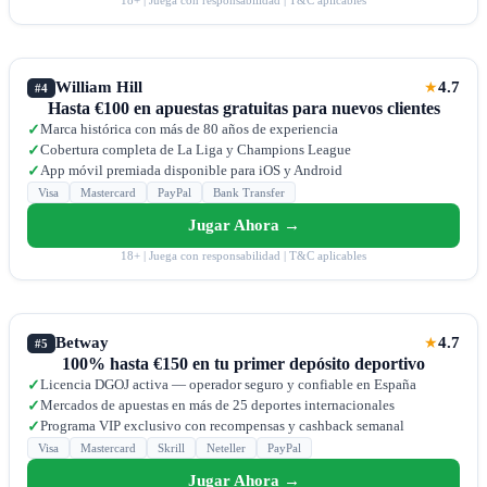
William Hill
4.7
★
#4
Hasta €100 en apuestas gratuitas para nuevos clientes
Marca histórica con más de 80 años de experiencia
✓
Cobertura completa de La Liga y Champions League
✓
App móvil premiada disponible para iOS y Android
✓
Visa
Mastercard
PayPal
Bank Transfer
Jugar Ahora →
18+ | Juega con responsabilidad | T&C aplicables
Betway
4.7
★
#5
100% hasta €150 en tu primer depósito deportivo
Licencia DGOJ activa — operador seguro y confiable en España
✓
Mercados de apuestas en más de 25 deportes internacionales
✓
Programa VIP exclusivo con recompensas y cashback semanal
✓
Visa
Mastercard
Skrill
Neteller
PayPal
Jugar Ahora →