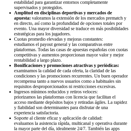
estabilidad para garantizar entornos completamente
supervisados y protegidos.
Amplitud en disciplinas deportivas y mercados de
apuesta:
valoramos la extensión de los mercados prematch y
en directo, así como la profundidad de opciones totales por
evento. Una mayor diversidad se traduce en más posibilidades
estratégicas para los jugadores.
Cuotas promedio elevadas y mejoras constantes:
estudiamos el payout general y las comparativas entre
plataformas. Todas las casas de apuestas españolas con cuotas
competitivas y aumentos proporcionan mayor valor y mejor
rentabilidad a largo plazo.
Bonificaciones y promociones atractivas y periódicas:
examinamos la calidad de cada oferta, la claridad de las
condiciones y las promociones recurrentes. Un buen operador
recompensa tanto a nuevos usuarios como a habituales sin
requisitos desproporcionados ni restricciones excesivas.
Ingresos mínimos reducidos y retiros veloces:
priorizamos las plataformas con licencia que facilitan el
acceso mediante depósitos bajos y retiradas ágiles. La rapidez
y fiabilidad son determinantes para disfrutar de una
experiencia satisfactoria.
Soporte al cliente eficaz y aplicación de calidad:
evaluamos la asistencia rápida, multicanal y operativa durante
la mayor parte del día, idealmente 24/7. También las apps