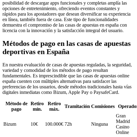
posibilidad de descargar apps funcionales y completas amplía las
opciones de entretenimiento, ofreciendo eventos constantes y
rápidos para los apostadores que desean diversificar su experiencia
en línea, también fuera de casa. Este tipo de funcionalidades
demuestra el compromiso de las casas de apuestas en españa con
licencia con la innovación y la satisfacción integral del usuario.
Métodos de pago en las casas de apuestas
deportivas en España
En nuestra evaluación de casas de apuestas reguladas, la seguridad,
variedad y comodidad de los métodos de pago resultan
fundamentales. Es imprescindible que las casas de apuestas online
españa cuenten con múltiples alternativas para satisfacer las
preferencias de los usuarios, desde métodos tradicionales hasta vías
digitales inmediatas como Bizum, Apple Pay o PaysafeCard.
Método de
Retiro
Retiro
Tramitación
Comisiones
Operado
pago
mín.
máx.
Gran
Madrid
Bizum
10€
100.000€
72h
Ninguna
Casino
Online