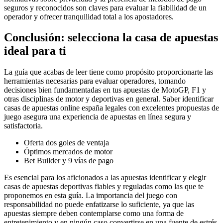
seguros y reconocidos son claves para evaluar la fiabilidad de un
operador y ofrecer tranquilidad total a los apostadores.
Conclusión: selecciona la casa de apuestas
ideal para ti
La guía que acabas de leer tiene como propósito proporcionarte las
herramientas necesarias para evaluar operadores, tomando
decisiones bien fundamentadas en tus apuestas de MotoGP, F1 y
otras disciplinas de motor y deportivas en general. Saber identificar
casas de apuestas online españa legales con excelentes propuestas de
juego asegura una experiencia de apuestas en línea segura y
satisfactoria.
Oferta dos goles de ventaja
Óptimos mercados de motor
Bet Builder y 9 vías de pago
Es esencial para los aficionados a las apuestas identificar y elegir
casas de apuestas deportivas fiables y reguladas como las que te
proponemos en esta guía. La importancia del juego con
responsabilidad no puede enfatizarse lo suficiente, ya que las
apuestas siempre deben contemplarse como una forma de
entretenimiento y en ningún caso convertirse en una fuente de estrés