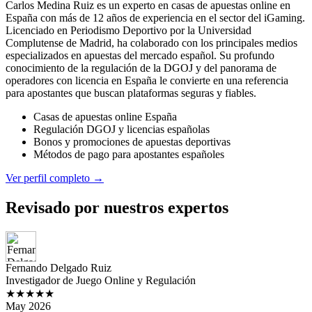
Carlos Medina Ruiz es un experto en casas de apuestas online en
España con más de 12 años de experiencia en el sector del iGaming.
Licenciado en Periodismo Deportivo por la Universidad
Complutense de Madrid, ha colaborado con los principales medios
especializados en apuestas del mercado español. Su profundo
conocimiento de la regulación de la DGOJ y del panorama de
operadores con licencia en España le convierte en una referencia
para apostantes que buscan plataformas seguras y fiables.
Casas de apuestas online España
Regulación DGOJ y licencias españolas
Bonos y promociones de apuestas deportivas
Métodos de pago para apostantes españoles
Ver perfil completo →
Revisado por nuestros expertos
Fernando Delgado Ruiz
Investigador de Juego Online y Regulación
★★★★★
May 2026