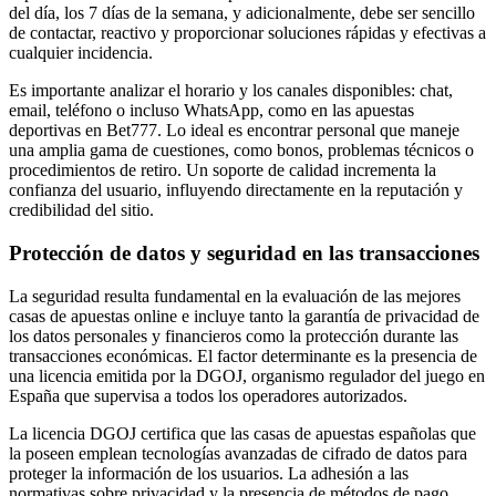
del día, los 7 días de la semana, y adicionalmente, debe ser sencillo
de contactar, reactivo y proporcionar soluciones rápidas y efectivas a
cualquier incidencia.
Es importante analizar el horario y los canales disponibles: chat,
email, teléfono o incluso WhatsApp, como en las apuestas
deportivas en Bet777. Lo ideal es encontrar personal que maneje
una amplia gama de cuestiones, como bonos, problemas técnicos o
procedimientos de retiro. Un soporte de calidad incrementa la
confianza del usuario, influyendo directamente en la reputación y
credibilidad del sitio.
Protección de datos y seguridad en las transacciones
La seguridad resulta fundamental en la evaluación de las mejores
casas de apuestas online e incluye tanto la garantía de privacidad de
los datos personales y financieros como la protección durante las
transacciones económicas. El factor determinante es la presencia de
una licencia emitida por la DGOJ, organismo regulador del juego en
España que supervisa a todos los operadores autorizados.
La licencia DGOJ certifica que las casas de apuestas españolas que
la poseen emplean tecnologías avanzadas de cifrado de datos para
proteger la información de los usuarios. La adhesión a las
normativas sobre privacidad y la presencia de métodos de pago