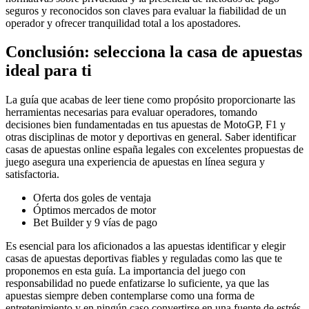
seguros y reconocidos son claves para evaluar la fiabilidad de un
operador y ofrecer tranquilidad total a los apostadores.
Conclusión: selecciona la casa de apuestas
ideal para ti
La guía que acabas de leer tiene como propósito proporcionarte las
herramientas necesarias para evaluar operadores, tomando
decisiones bien fundamentadas en tus apuestas de MotoGP, F1 y
otras disciplinas de motor y deportivas en general. Saber identificar
casas de apuestas online españa legales con excelentes propuestas de
juego asegura una experiencia de apuestas en línea segura y
satisfactoria.
Oferta dos goles de ventaja
Óptimos mercados de motor
Bet Builder y 9 vías de pago
Es esencial para los aficionados a las apuestas identificar y elegir
casas de apuestas deportivas fiables y reguladas como las que te
proponemos en esta guía. La importancia del juego con
responsabilidad no puede enfatizarse lo suficiente, ya que las
apuestas siempre deben contemplarse como una forma de
entretenimiento y en ningún caso convertirse en una fuente de estrés