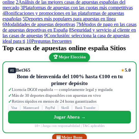
online
2
Análisis de las mejores casas de apuestas españolas del
mercado
3
Plataformas de apuestas con las cuotas más competitivas
4
Bonificaciones y promociones en las plataformas de apuestas
españolas
5
Deportes más populares para apuestas en línea
6
Modalidades de apuestas deportivas
7
Métodos de pago en las casas
de apuestas deportivas en España
8
Seguridad y servicio al cliente en
las casas de apuestas
9
Conclusión: selecciona la casa de apuestas
ideal para ti
10
Preguntas frecuentes
Top casas de apuestas online españa Sitios
🏆 Mejor Elección
Bet365
5.0
★
#1
Bono de bienvenida del 100% hasta €100 en tu
primer depósito
Licencia DGOJ española — completamente legal y regulada
✓
Más de 30 deportes disponibles con apuestas en vivo
✓
Retiros rápidos en menos de 24 horas garantizados
✓
Visa
Mastercard
PayPal
Skrill
Bank Transfer
Jugar Ahora →
18+ | Juega con responsabilidad | T&C aplicables
🎰 Mejor Bono