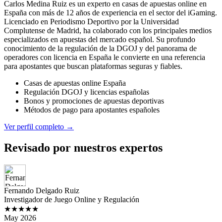
Carlos Medina Ruiz es un experto en casas de apuestas online en
España con más de 12 años de experiencia en el sector del iGaming.
Licenciado en Periodismo Deportivo por la Universidad
Complutense de Madrid, ha colaborado con los principales medios
especializados en apuestas del mercado español. Su profundo
conocimiento de la regulación de la DGOJ y del panorama de
operadores con licencia en España le convierte en una referencia
para apostantes que buscan plataformas seguras y fiables.
Casas de apuestas online España
Regulación DGOJ y licencias españolas
Bonos y promociones de apuestas deportivas
Métodos de pago para apostantes españoles
Ver perfil completo →
Revisado por nuestros expertos
Fernando Delgado Ruiz
Investigador de Juego Online y Regulación
★★★★★
May 2026