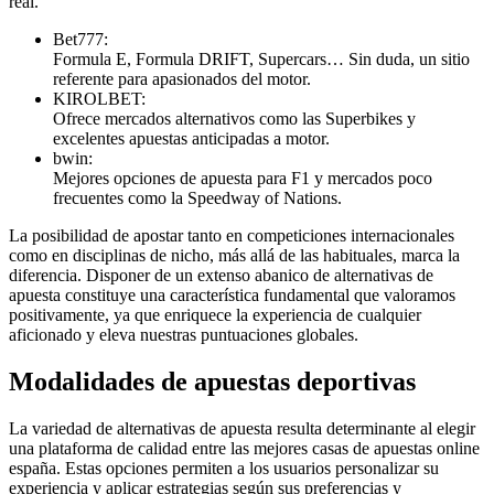
real.
Bet777:
Formula E, Formula DRIFT, Supercars… Sin duda, un sitio
referente para apasionados del motor.
KIROLBET:
Ofrece mercados alternativos como las Superbikes y
excelentes apuestas anticipadas a motor.
bwin:
Mejores opciones de apuesta para F1 y mercados poco
frecuentes como la Speedway of Nations.
La posibilidad de apostar tanto en competiciones internacionales
como en disciplinas de nicho, más allá de las habituales, marca la
diferencia. Disponer de un extenso abanico de alternativas de
apuesta constituye una característica fundamental que valoramos
positivamente, ya que enriquece la experiencia de cualquier
aficionado y eleva nuestras puntuaciones globales.
Modalidades de apuestas deportivas
La variedad de alternativas de apuesta resulta determinante al elegir
una plataforma de calidad entre las mejores casas de apuestas online
españa. Estas opciones permiten a los usuarios personalizar su
experiencia y aplicar estrategias según sus preferencias y