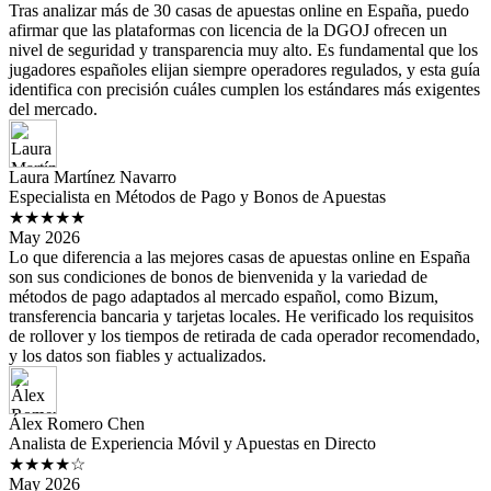
Tras analizar más de 30 casas de apuestas online en España, puedo
afirmar que las plataformas con licencia de la DGOJ ofrecen un
nivel de seguridad y transparencia muy alto. Es fundamental que los
jugadores españoles elijan siempre operadores regulados, y esta guía
identifica con precisión cuáles cumplen los estándares más exigentes
del mercado.
Laura Martínez Navarro
Especialista en Métodos de Pago y Bonos de Apuestas
★★★★★
May 2026
Lo que diferencia a las mejores casas de apuestas online en España
son sus condiciones de bonos de bienvenida y la variedad de
métodos de pago adaptados al mercado español, como Bizum,
transferencia bancaria y tarjetas locales. He verificado los requisitos
de rollover y los tiempos de retirada de cada operador recomendado,
y los datos son fiables y actualizados.
Álex Romero Chen
Analista de Experiencia Móvil y Apuestas en Directo
★★★★☆
May 2026