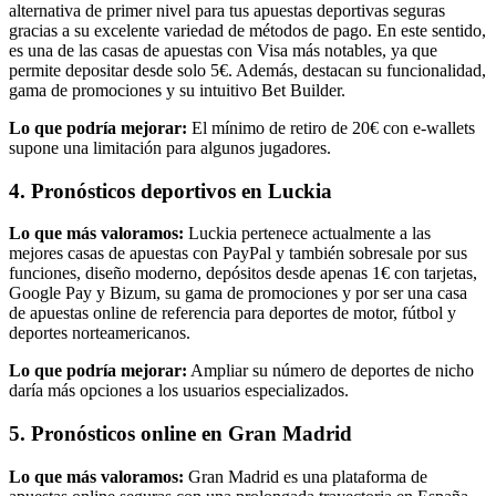
alternativa de primer nivel para tus apuestas deportivas seguras
gracias a su excelente variedad de métodos de pago. En este sentido,
es una de las casas de apuestas con Visa más notables, ya que
permite depositar desde solo 5€. Además, destacan su funcionalidad,
gama de promociones y su intuitivo Bet Builder.
Lo que podría mejorar:
El mínimo de retiro de 20€ con e-wallets
supone una limitación para algunos jugadores.
4. Pronósticos deportivos en Luckia
Lo que más valoramos:
Luckia pertenece actualmente a las
mejores casas de apuestas con PayPal y también sobresale por sus
funciones, diseño moderno, depósitos desde apenas 1€ con tarjetas,
Google Pay y Bizum, su gama de promociones y por ser una casa
de apuestas online de referencia para deportes de motor, fútbol y
deportes norteamericanos.
Lo que podría mejorar:
Ampliar su número de deportes de nicho
daría más opciones a los usuarios especializados.
5. Pronósticos online en Gran Madrid
Lo que más valoramos:
Gran Madrid es una plataforma de