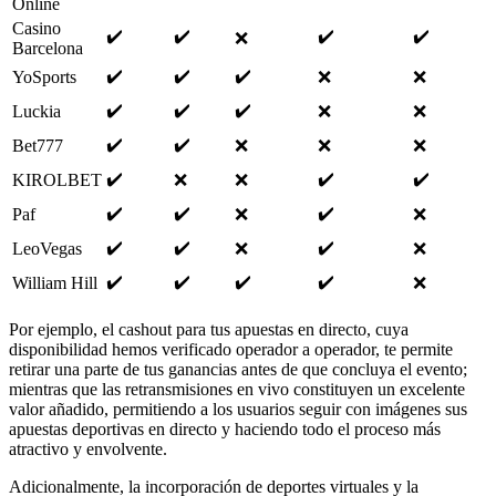
Online
Casino
✔️
✔️
✔️
✔️
❌
Barcelona
✔️
✔️
✔️
YoSports
❌
❌
✔️
✔️
✔️
Luckia
❌
❌
✔️
✔️
Bet777
❌
❌
❌
✔️
✔️
✔️
KIROLBET
❌
❌
✔️
✔️
✔️
Paf
❌
❌
✔️
✔️
✔️
LeoVegas
❌
❌
✔️
✔️
✔️
✔️
William Hill
❌
Por ejemplo, el cashout para tus apuestas en directo, cuya
disponibilidad hemos verificado operador a operador, te permite
retirar una parte de tus ganancias antes de que concluya el evento;
mientras que las retransmisiones en vivo constituyen un excelente
valor añadido, permitiendo a los usuarios seguir con imágenes sus
apuestas deportivas en directo y haciendo todo el proceso más
atractivo y envolvente.
Adicionalmente, la incorporación de deportes virtuales y la