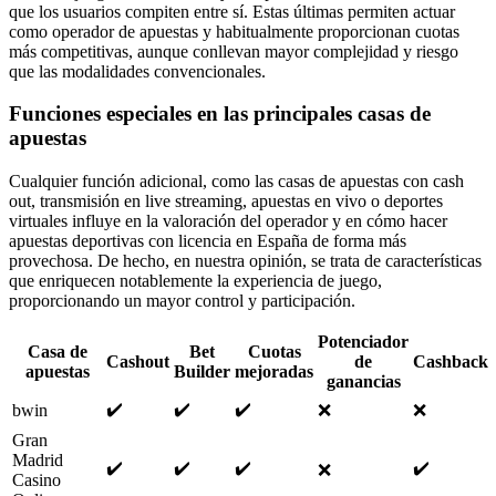
que los usuarios compiten entre sí. Estas últimas permiten actuar
como operador de apuestas y habitualmente proporcionan cuotas
más competitivas, aunque conllevan mayor complejidad y riesgo
que las modalidades convencionales.
Funciones especiales en las principales casas de
apuestas
Cualquier función adicional, como las casas de apuestas con cash
out, transmisión en live streaming, apuestas en vivo o deportes
virtuales influye en la valoración del operador y en cómo hacer
apuestas deportivas con licencia en España de forma más
provechosa. De hecho, en nuestra opinión, se trata de características
que enriquecen notablemente la experiencia de juego,
proporcionando un mayor control y participación.
Potenciador
Casa de
Bet
Cuotas
Cashout
de
Cashback
apuestas
Builder
mejoradas
ganancias
✔️
✔️
✔️
bwin
❌
❌
Gran
Madrid
✔️
✔️
✔️
✔️
❌
Casino