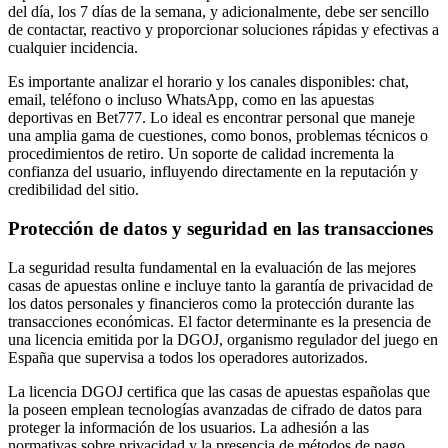
del día, los 7 días de la semana, y adicionalmente, debe ser sencillo
de contactar, reactivo y proporcionar soluciones rápidas y efectivas a
cualquier incidencia.
Es importante analizar el horario y los canales disponibles: chat,
email, teléfono o incluso WhatsApp, como en las apuestas
deportivas en Bet777. Lo ideal es encontrar personal que maneje
una amplia gama de cuestiones, como bonos, problemas técnicos o
procedimientos de retiro. Un soporte de calidad incrementa la
confianza del usuario, influyendo directamente en la reputación y
credibilidad del sitio.
Protección de datos y seguridad en las transacciones
La seguridad resulta fundamental en la evaluación de las mejores
casas de apuestas online e incluye tanto la garantía de privacidad de
los datos personales y financieros como la protección durante las
transacciones económicas. El factor determinante es la presencia de
una licencia emitida por la DGOJ, organismo regulador del juego en
España que supervisa a todos los operadores autorizados.
La licencia DGOJ certifica que las casas de apuestas españolas que
la poseen emplean tecnologías avanzadas de cifrado de datos para
proteger la información de los usuarios. La adhesión a las
normativas sobre privacidad y la presencia de métodos de pago