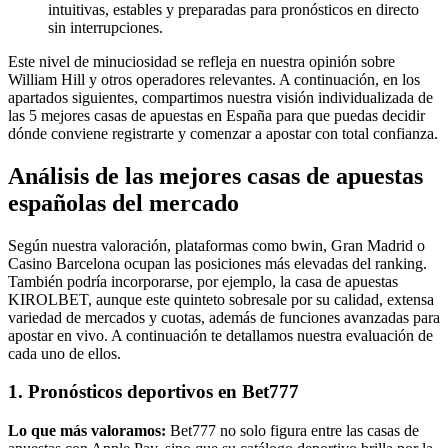
intuitivas, estables y preparadas para pronósticos en directo
sin interrupciones.
Este nivel de minuciosidad se refleja en nuestra opinión sobre
William Hill y otros operadores relevantes. A continuación, en los
apartados siguientes, compartimos nuestra visión individualizada de
las 5 mejores casas de apuestas en España para que puedas decidir
dónde conviene registrarte y comenzar a apostar con total confianza.
Análisis de las mejores casas de apuestas
españolas del mercado
Según nuestra valoración, plataformas como bwin, Gran Madrid o
Casino Barcelona ocupan las posiciones más elevadas del ranking.
También podría incorporarse, por ejemplo, la casa de apuestas
KIROLBET, aunque este quinteto sobresale por su calidad, extensa
variedad de mercados y cuotas, además de funciones avanzadas para
apostar en vivo. A continuación te detallamos nuestra evaluación de
cada uno de ellos.
1. Pronósticos deportivos en Bet777
Lo que más valoramos:
Bet777 no solo figura entre las casas de