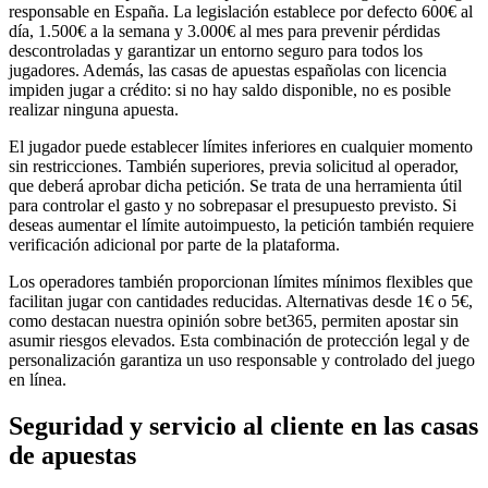
responsable en España. La legislación establece por defecto 600€ al
día, 1.500€ a la semana y 3.000€ al mes para prevenir pérdidas
descontroladas y garantizar un entorno seguro para todos los
jugadores. Además, las casas de apuestas españolas con licencia
impiden jugar a crédito: si no hay saldo disponible, no es posible
realizar ninguna apuesta.
El jugador puede establecer límites inferiores en cualquier momento
sin restricciones. También superiores, previa solicitud al operador,
que deberá aprobar dicha petición. Se trata de una herramienta útil
para controlar el gasto y no sobrepasar el presupuesto previsto. Si
deseas aumentar el límite autoimpuesto, la petición también requiere
verificación adicional por parte de la plataforma.
Los operadores también proporcionan límites mínimos flexibles que
facilitan jugar con cantidades reducidas. Alternativas desde 1€ o 5€,
como destacan nuestra opinión sobre bet365, permiten apostar sin
asumir riesgos elevados. Esta combinación de protección legal y de
personalización garantiza un uso responsable y controlado del juego
en línea.
Seguridad y servicio al cliente en las casas
de apuestas