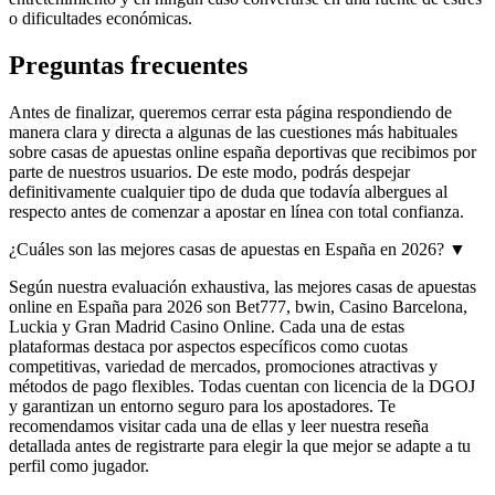
o dificultades económicas.
Preguntas frecuentes
Antes de finalizar, queremos cerrar esta página respondiendo de
manera clara y directa a algunas de las cuestiones más habituales
sobre casas de apuestas online españa deportivas que recibimos por
parte de nuestros usuarios. De este modo, podrás despejar
definitivamente cualquier tipo de duda que todavía albergues al
respecto antes de comenzar a apostar en línea con total confianza.
¿Cuáles son las mejores casas de apuestas en España en 2026?
▼
Según nuestra evaluación exhaustiva, las mejores casas de apuestas
online en España para 2026 son Bet777, bwin, Casino Barcelona,
Luckia y Gran Madrid Casino Online. Cada una de estas
plataformas destaca por aspectos específicos como cuotas
competitivas, variedad de mercados, promociones atractivas y
métodos de pago flexibles. Todas cuentan con licencia de la DGOJ
y garantizan un entorno seguro para los apostadores. Te
recomendamos visitar cada una de ellas y leer nuestra reseña
detallada antes de registrarte para elegir la que mejor se adapte a tu
perfil como jugador.