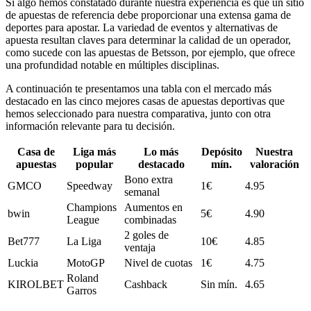
Si algo hemos constatado durante nuestra experiencia es que un sitio
de apuestas de referencia debe proporcionar una extensa gama de
deportes para apostar. La variedad de eventos y alternativas de
apuesta resultan claves para determinar la calidad de un operador,
como sucede con las apuestas de Betsson, por ejemplo, que ofrece
una profundidad notable en múltiples disciplinas.
A continuación te presentamos una tabla con el mercado más
destacado en las cinco mejores casas de apuestas deportivas que
hemos seleccionado para nuestra comparativa, junto con otra
información relevante para tu decisión.
Casa de
Liga más
Lo más
Depósito
Nuestra
apuestas
popular
destacado
mín.
valoración
Bono extra
GMCO
Speedway
1€
4.95
semanal
Champions
Aumentos en
bwin
5€
4.90
League
combinadas
2 goles de
Bet777
La Liga
10€
4.85
ventaja
Luckia
MotoGP
Nivel de cuotas
1€
4.75
Roland
KIROLBET
Cashback
Sin mín.
4.65
Garros