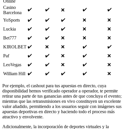
Online
Casino
✔️
✔️
✔️
✔️
❌
Barcelona
✔️
✔️
✔️
YoSports
❌
❌
✔️
✔️
✔️
Luckia
❌
❌
✔️
✔️
Bet777
❌
❌
❌
✔️
✔️
✔️
KIROLBET
❌
❌
✔️
✔️
✔️
Paf
❌
❌
✔️
✔️
✔️
LeoVegas
❌
❌
✔️
✔️
✔️
✔️
William Hill
❌
Por ejemplo, el cashout para tus apuestas en directo, cuya
disponibilidad hemos verificado operador a operador, te permite
retirar una parte de tus ganancias antes de que concluya el evento;
mientras que las retransmisiones en vivo constituyen un excelente
valor añadido, permitiendo a los usuarios seguir con imágenes sus
apuestas deportivas en directo y haciendo todo el proceso más
atractivo y envolvente.
Adicionalmente, la incorporación de deportes virtuales y la