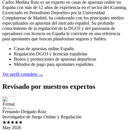
Carlos Medina Ruiz es un experto en casas de apuestas online en
España con más de 12 años de experiencia en el sector del iGaming.
Licenciado en Periodismo Deportivo por la Universidad
Complutense de Madrid, ha colaborado con los principales medios
especializados en apuestas del mercado español. Su profundo
conocimiento de la regulación de la DGOJ y del panorama de
operadores con licencia en España le convierte en una referencia
para apostantes que buscan plataformas seguras y fiables.
Casas de apuestas online España
Regulación DGOJ y licencias españolas
Bonos y promociones de apuestas deportivas
Métodos de pago para apostantes españoles
Ver perfil completo →
Revisado por nuestros expertos
Fernando Delgado Ruiz
Investigador de Juego Online y Regulación
★★★★★
May 2026