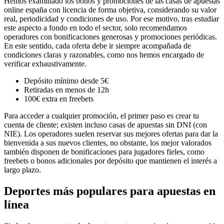
Hemos examinado los bonos y promociones de las casas de apuestas
online españa con licencia de forma objetiva, considerando su valor
real, periodicidad y condiciones de uso. Por ese motivo, tras estudiar
este aspecto a fondo en todo el sector, solo recomendamos
operadores con bonificaciones generosas y promociones periódicas.
En este sentido, cada oferta debe ir siempre acompañada de
condiciones claras y razonables, como nos hemos encargado de
verificar exhaustivamente.
Depósito mínimo desde 5€
Retiradas en menos de 12h
100€ extra en freebets
Para acceder a cualquier promoción, el primer paso es crear tu
cuenta de cliente; existen incluso casas de apuestas sin DNI (con
NIE). Los operadores suelen reservar sus mejores ofertas para dar la
bienvenida a sus nuevos clientes, no obstante, los mejor valorados
también disponen de bonificaciones para jugadores fieles, como
freebets o bonos adicionales por depósito que mantienen el interés a
largo plazo.
Deportes más populares para apuestas en
línea