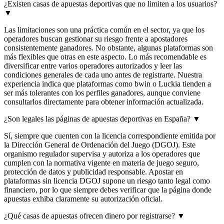
¿Existen casas de apuestas deportivas que no limiten a los usuarios?
▼
Las limitaciones son una práctica común en el sector, ya que los
operadores buscan gestionar su riesgo frente a apostadores
consistentemente ganadores. No obstante, algunas plataformas son
más flexibles que otras en este aspecto. Lo más recomendable es
diversificar entre varios operadores autorizados y leer las
condiciones generales de cada uno antes de registrarte. Nuestra
experiencia indica que plataformas como bwin o Luckia tienden a
ser más tolerantes con los perfiles ganadores, aunque conviene
consultarlos directamente para obtener información actualizada.
¿Son legales las páginas de apuestas deportivas en España?
▼
Sí, siempre que cuenten con la licencia correspondiente emitida por
la Dirección General de Ordenación del Juego (DGOJ). Este
organismo regulador supervisa y autoriza a los operadores que
cumplen con la normativa vigente en materia de juego seguro,
protección de datos y publicidad responsable. Apostar en
plataformas sin licencia DGOJ supone un riesgo tanto legal como
financiero, por lo que siempre debes verificar que la página donde
apuestas exhiba claramente su autorización oficial.
¿Qué casas de apuestas ofrecen dinero por registrarse?
▼