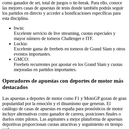
como ganador de set, total de juegos o tie-break. Para ello, conoce
las mejores casas de apuestas de tenis donde también podrás seguir
los partidos en directo y acceder a bonificaciones específicas para
esta disciplina.
bwin:
Excelente servicio de live streaming, cuotas especiales y
mayor número de torneos Challenger e ITF.
Luckia:
Excelente gama de freebets en torneos de Grand Slam y otros
eventos importantes.
GMCO:
Freebets recurrentes por apostar en los Grand Slam y cuotas
mejoradas en partidos importantes.
Operadores de apuestas con deportes de motor más
destacados
Las apuestas a deportes de motor como F1 y MotoGP gozan de gran
popularidad por la emoción y el dinamismo que generan. El
catálogo de casas de apuestas en españa para pronósticos de motor
incluye alternativas como ganador de carrera, posiciones finales o
duelos entre pilotos. Las aspirantes a mejor plataforma de apuestas
deportivas proporcionan cuotas atractivas y seguimiento en tiempo