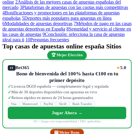
online
2
Análisis de las mejores casas de apuestas españolas del
mercado
3
Plataformas de apuestas con las cuotas más competitivas
4
Bonificaciones y promociones en las plataformas de apuestas
españolas
5
Deportes más populares para apuestas en línea
6
Modalidades de apuestas deportivas
7
Métodos de pago en las casas
de apuestas deportivas en España
8
Seguridad y servicio al cliente en
las casas de apuestas
9
Conclusión: selecciona la casa de apuestas
ideal para ti
10
Preguntas frecuentes
Top casas de apuestas online españa Sitios
🏆 Mejor Elección
Bet365
5.0
★
#1
Bono de bienvenida del 100% hasta €100 en tu
primer depósito
Licencia DGOJ española — completamente legal y regulada
✓
Más de 30 deportes disponibles con apuestas en vivo
✓
Retiros rápidos en menos de 24 horas garantizados
✓
Visa
Mastercard
PayPal
Skrill
Bank Transfer
Jugar Ahora →
18+ | Juega con responsabilidad | T&C aplicables
🎰 Mejor Bono