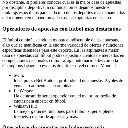
No obstante, si prefieres conocer cuál es la mejor casa de apuestas
por disciplina deportiva, a continuación te dejamos nuestros
rankings específicos para cada uno de los deportes más demandados
del momento en el panorama de casas de apuestas en españa.
Operadores de apuestas con fútbol más destacados
El fútbol continúa siendo el monarca indiscutible de las apuestas,
algo que se manifiesta en la enorme variedad de ofertas y funciones
específicas diseñadas para este deporte. En las aspirantes a mejor
casa de apuestas con fútbol podrás apostar a cientos de mercados en
competiciones nacionales como LaLiga, internacionales como la
Champions League o eventos de primer nivel como el Mundial.
bwin:
Ideal por su Bet Builder, profundidad de apuestas, 2 goles de
ventaja o aumentos en combinadas.
LeoVegas:
Ha demostrado ser el operador con el mejor promedio de
cuotas para apostar en fútbol.
William Hill:
La mejor gama de funciones para fútbol: super suplente,
freebets, creador de apuestas y más.
Operadores de apuestas con baloncesto más