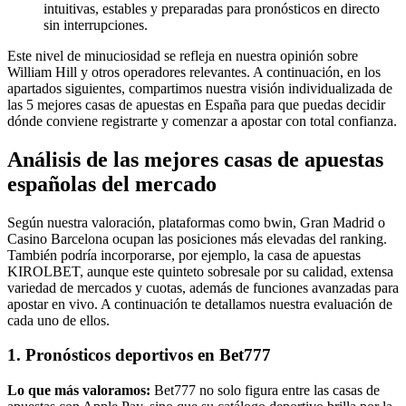
intuitivas, estables y preparadas para pronósticos en directo
sin interrupciones.
Este nivel de minuciosidad se refleja en nuestra opinión sobre
William Hill y otros operadores relevantes. A continuación, en los
apartados siguientes, compartimos nuestra visión individualizada de
las 5 mejores casas de apuestas en España para que puedas decidir
dónde conviene registrarte y comenzar a apostar con total confianza.
Análisis de las mejores casas de apuestas
españolas del mercado
Según nuestra valoración, plataformas como bwin, Gran Madrid o
Casino Barcelona ocupan las posiciones más elevadas del ranking.
También podría incorporarse, por ejemplo, la casa de apuestas
KIROLBET, aunque este quinteto sobresale por su calidad, extensa
variedad de mercados y cuotas, además de funciones avanzadas para
apostar en vivo. A continuación te detallamos nuestra evaluación de
cada uno de ellos.
1. Pronósticos deportivos en Bet777
Lo que más valoramos:
Bet777 no solo figura entre las casas de