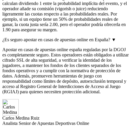
calculan dividiendo 1 entre la probabilidad implícita del evento, y el
operador añade su comisión (vigorish o juice) reduciendo
ligeramente las cuotas respecto a las probabilidades reales. Por
ejemplo, si un equipo tiene un 50% de probabilidades reales de
ganar, la cuota justa sería 2.00, pero el operador podría ofrecerla en
1.90 para asegurar su margen.
¿Es seguro apostar en casas de apuestas online en España?
▼
Apostar en casas de apuestas online españa reguladas por la DGOJ
es completamente seguro. Estos operadores están obligados a utilizar
cifrado SSL de alta seguridad, a verificar la identidad de los
jugadores, a mantener los fondos de los clientes separados de los
fondos operativos y a cumplir con la normativa de protección de
datos. Además, promueven herramientas de juego con
responsabilidad como límites de depósito, autoexclusión temporal y
acceso al Registro General de Interdicciones de Acceso al Juego
(RGIAJ) para quienes necesiten protección adicional.
Carlos Medina Ruiz
Analista Senior de Apuestas Deportivas Online