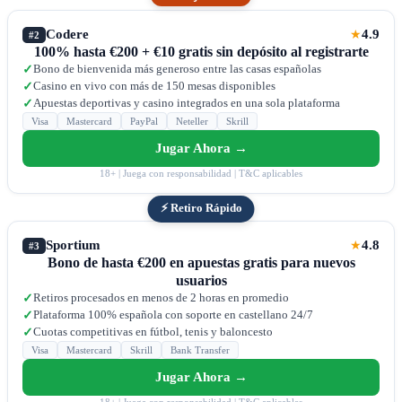
Codere
4.9
★
#2
100% hasta €200 + €10 gratis sin depósito al registrarte
Bono de bienvenida más generoso entre las casas españolas
✓
Casino en vivo con más de 150 mesas disponibles
✓
Apuestas deportivas y casino integrados en una sola plataforma
✓
Visa
Mastercard
PayPal
Neteller
Skrill
Jugar Ahora →
18+ | Juega con responsabilidad | T&C aplicables
⚡ Retiro Rápido
Sportium
4.8
★
#3
Bono de hasta €200 en apuestas gratis para nuevos
usuarios
Retiros procesados en menos de 2 horas en promedio
✓
Plataforma 100% española con soporte en castellano 24/7
✓
Cuotas competitivas en fútbol, tenis y baloncesto
✓
Visa
Mastercard
Skrill
Bank Transfer
Jugar Ahora →
18+ | Juega con responsabilidad | T&C aplicables