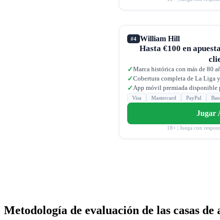
William Hill
#4
Hasta €100 en apuesta
cli
Marca histórica con más de 80 a
✓
Cobertura completa de La Liga
✓
App móvil premiada disponible 
✓
Visa
Mastercard
PayPal
Ban
Jugar
18+ | Juega con respon
Metodología de evaluación de las casas de 