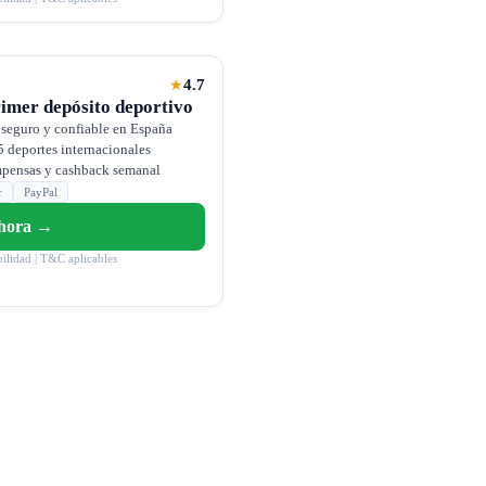
4.7
★
imer depósito deportivo
seguro y confiable en España
 deportes internacionales
mpensas y cashback semanal
r
PayPal
hora →
ilidad | T&C aplicables