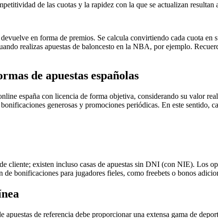
titividad de las cuotas y la rapidez con la que se actualizan resultan 
 devuelve en forma de premios. Se calcula convirtiendo cada cuota en s
l cuando realizas apuestas de baloncesto en la NBA, por ejemplo. Recue
formas de apuestas españolas
ne españa con licencia de forma objetiva, considerando su valor real, 
bonificaciones generosas y promociones periódicas. En este sentido, c
de cliente; existen incluso casas de apuestas sin DNI (con NIE). Los op
 de bonificaciones para jugadores fieles, como freebets o bonos adicion
ínea
de apuestas de referencia debe proporcionar una extensa gama de deporte