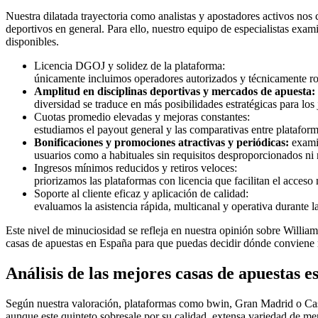
Nuestra dilatada trayectoria como analistas y apostadores activos nos
deportivos en general. Para ello, nuestro equipo de especialistas exa
disponibles.
Licencia DGOJ y solidez de la plataforma:
únicamente incluimos operadores autorizados y técnicamente rob
Amplitud en disciplinas deportivas y mercados de apuesta:
diversidad se traduce en más posibilidades estratégicas para los
Cuotas promedio elevadas y mejoras constantes:
estudiamos el payout general y las comparativas entre platafor
Bonificaciones y promociones atractivas y periódicas:
examin
usuarios como a habituales sin requisitos desproporcionados ni 
Ingresos mínimos reducidos y retiros veloces:
priorizamos las plataformas con licencia que facilitan el acceso 
Soporte al cliente eficaz y aplicación de calidad:
evaluamos la asistencia rápida, multicanal y operativa durante l
Este nivel de minuciosidad se refleja en nuestra opinión sobre William
casas de apuestas en España para que puedas decidir dónde conviene re
Análisis de las mejores casas de apuestas 
Según nuestra valoración, plataformas como bwin, Gran Madrid o Cas
aunque este quinteto sobresale por su calidad, extensa variedad de me