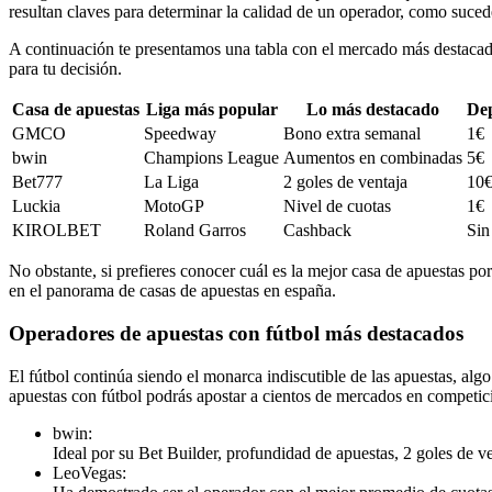
resultan claves para determinar la calidad de un operador, como suced
A continuación te presentamos una tabla con el mercado más destacado
para tu decisión.
Casa de apuestas
Liga más popular
Lo más destacado
Dep
GMCO
Speedway
Bono extra semanal
1€
bwin
Champions League
Aumentos en combinadas
5€
Bet777
La Liga
2 goles de ventaja
10
Luckia
MotoGP
Nivel de cuotas
1€
KIROLBET
Roland Garros
Cashback
Sin
No obstante, si prefieres conocer cuál es la mejor casa de apuestas p
en el panorama de casas de apuestas en españa.
Operadores de apuestas con fútbol más destacados
El fútbol continúa siendo el monarca indiscutible de las apuestas, alg
apuestas con fútbol podrás apostar a cientos de mercados en compet
bwin:
Ideal por su Bet Builder, profundidad de apuestas, 2 goles de 
LeoVegas: