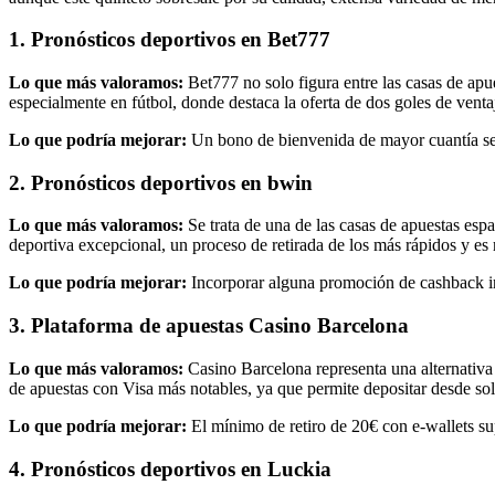
1. Pronósticos deportivos en Bet777
Lo que más valoramos:
Bet777 no solo figura entre las casas de apu
especialmente en fútbol, donde destaca la oferta de dos goles de venta
Lo que podría mejorar:
Un bono de bienvenida de mayor cuantía ser
2. Pronósticos deportivos en bwin
Lo que más valoramos:
Se trata de una de las casas de apuestas esp
deportiva excepcional, un proceso de retirada de los más rápidos y es 
Lo que podría mejorar:
Incorporar alguna promoción de cashback inc
3. Plataforma de apuestas Casino Barcelona
Lo que más valoramos:
Casino Barcelona representa una alternativa 
de apuestas con Visa más notables, ya que permite depositar desde so
Lo que podría mejorar:
El mínimo de retiro de 20€ con e-wallets su
4. Pronósticos deportivos en Luckia