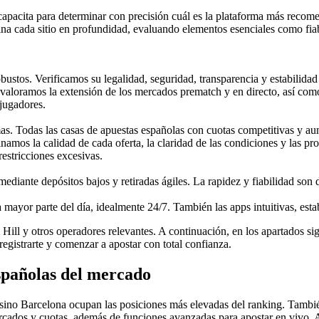
 capacita para determinar con precisión cuál es la plataforma más recome
mina cada sitio en profundidad, evaluando elementos esenciales como fi
ustos. Verificamos su legalidad, seguridad, transparencia y estabilida
valoramos la extensión de los mercados prematch y en directo, así com
 jugadores.
mas. Todas las casas de apuestas españolas con cuotas competitivas y a
amos la calidad de cada oferta, la claridad de las condiciones y las 
restricciones excesivas.
mediante depósitos bajos y retiradas ágiles. La rapidez y fiabilidad son 
a mayor parte del día, idealmente 24/7. También las apps intuitivas, esta
 Hill y otros operadores relevantes. A continuación, en los apartados si
gistrarte y comenzar a apostar con total confianza.
españolas del mercado
ino Barcelona ocupan las posiciones más elevadas del ranking. Tambi
rcados y cuotas, además de funciones avanzadas para apostar en vivo. A