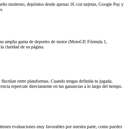
iseño moderno, depósitos desde apenas 1€ con tarjetas, Google Pay y
s.
a su amplia gama de deportes de motor (MotoGP, Fórmula 1,
a claridad de su página.
 fluctúan entre plataformas. Cuando tengas definida tu jugada,
encia repercute directamente en tus ganancias a lo largo del tiempo.
obtienen evaluaciones muy favorables por nuestra parte, como puedes