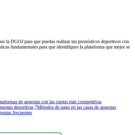
por la DGOJ para que puedas realizar tus pronósticos deportivos con
ticas fundamentales para que identifiques la plataforma que mejor se
ataformas de apuestas con las cuotas más competitivas
uestas deportivas
7
Métodos de pago en las casas de apuestas
guntas frecuentes