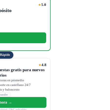
5.0
★
pósito
 Rápido
4.8
★
estas gratis para nuevos
rios
 horas en promedio
orte en castellano 24/7
is y baloncesto
ransfer
hora →
ilidad | T&C aplicables