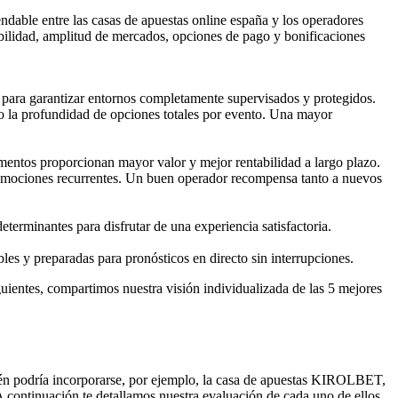
ndable entre las casas de apuestas online españa y los operadores
abilidad, amplitud de mercados, opciones de pago y bonificaciones
d para garantizar entornos completamente supervisados y protegidos.
o la profundidad de opciones totales por evento. Una mayor
umentos proporcionan mayor valor y mejor rentabilidad a largo plazo.
promociones recurrentes. Un buen operador recompensa tanto a nuevos
determinantes para disfrutar de una experiencia satisfactoria.
bles y preparadas para pronósticos en directo sin interrupciones.
guientes, compartimos nuestra visión individualizada de las 5 mejores
én podría incorporarse, por ejemplo, la casa de apuestas KIROLBET,
 continuación te detallamos nuestra evaluación de cada uno de ellos.