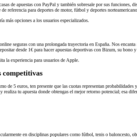
casas de apuestas con PayPal y también sobresale por sus funciones, d
de referencia para deportes de motor, fútbol y deportes norteamericano
a más opciones a los usuarios especializados.
online seguras con una prolongada trayectoria en España. Nos encant
ositar desde 1€ para hacer apuestas deportivas con Bizum, su bono y l
ta la experiencia para usuarios de Apple.
s competitivas
o de 5 euros, ten presente que las cuotas representan probabilidades y
 realiza tu apuesta donde obtengas el mejor retorno potencial; esa difer
icularmente en disciplinas populares como fútbol, tenis o baloncesto, 