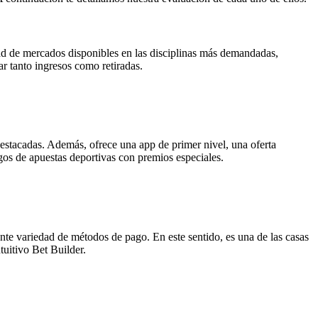
dad de mercados disponibles en las disciplinas más demandadas,
ar tanto ingresos como retiradas.
estacadas. Además, ofrece una app de primer nivel, una oferta
egos de apuestas deportivas con premios especiales.
ente variedad de métodos de pago. En este sentido, es una de las casas
uitivo Bet Builder.