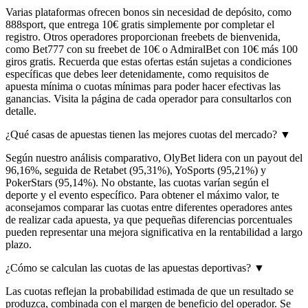
Varias plataformas ofrecen bonos sin necesidad de depósito, como
888sport, que entrega 10€ gratis simplemente por completar el
registro. Otros operadores proporcionan freebets de bienvenida,
como Bet777 con su freebet de 10€ o AdmiralBet con 10€ más 100
giros gratis. Recuerda que estas ofertas están sujetas a condiciones
específicas que debes leer detenidamente, como requisitos de
apuesta mínima o cuotas mínimas para poder hacer efectivas las
ganancias. Visita la página de cada operador para consultarlos con
detalle.
¿Qué casas de apuestas tienen las mejores cuotas del mercado?
▼
Según nuestro análisis comparativo, OlyBet lidera con un payout del
96,16%, seguida de Retabet (95,31%), YoSports (95,21%) y
PokerStars (95,14%). No obstante, las cuotas varían según el
deporte y el evento específico. Para obtener el máximo valor, te
aconsejamos comparar las cuotas entre diferentes operadores antes
de realizar cada apuesta, ya que pequeñas diferencias porcentuales
pueden representar una mejora significativa en la rentabilidad a largo
plazo.
¿Cómo se calculan las cuotas de las apuestas deportivas?
▼
Las cuotas reflejan la probabilidad estimada de que un resultado se
produzca, combinada con el margen de beneficio del operador. Se