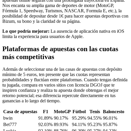
apuestas online seguras con una prolongada trayectoria en España.
Nos encanta su amplia gama de deportes de motor (MotoGP,
Fórmula 1, Speedway, Turismos, NASCAR, Formula E, etc.), la
posibilidad de depositar desde 1€ para hacer apuestas deportivas con
Bizum, su bono y la claridad de su página.
Lo que podría mejorar:
La ausencia de aplicación nativa en iOS
limita la experiencia para usuarios de Apple.
Plataformas de apuestas con las cuotas
más competitivas
Además de seleccionar una de las casas de apuestas con depósito
mínimo de 5 euros, ten presente que las cuotas representan
probabilidades y fluctúan entre plataformas. Cuando tengas definida
tu jugada, compara en varios sitios con licencia DGOJ que te
inspiren confianza y realiza tu apuesta donde obtengas el mejor
retorno potencial; esa diferencia repercute directamente en tus
ganancias a lo largo del tiempo.
Casa de apuestas
F1
MotoGP
Fútbol
Tenis
Baloncesto
bwin
91.89%
90.17%
95.29%
94.55%
96.01%
Bet777
92.03%
89.93%
94.11%
95.23%
95.87%
Luckia
92.10%
88.76%
96.39%
95.27%
94.22%