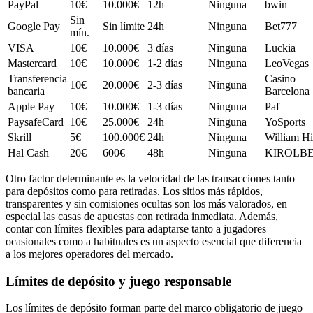
PayPal
10€
10.000€
12h
Ninguna
bwin
Sin
Google Pay
Sin límite
24h
Ninguna
Bet777
mín.
VISA
10€
10.000€
3 días
Ninguna
Luckia
Mastercard
10€
10.000€
1-2 días
Ninguna
LeoVegas
Transferencia
Casino
10€
20.000€
2-3 días
Ninguna
bancaria
Barcelona
Apple Pay
10€
10.000€
1-3 días
Ninguna
Paf
PaysafeCard
10€
25.000€
24h
Ninguna
YoSports
Skrill
5€
100.000€
24h
Ninguna
William Hi
Hal Cash
20€
600€
48h
Ninguna
KIROLB
Otro factor determinante es la velocidad de las transacciones tanto
para depósitos como para retiradas. Los sitios más rápidos,
transparentes y sin comisiones ocultas son los más valorados, en
especial las casas de apuestas con retirada inmediata. Además,
contar con límites flexibles para adaptarse tanto a jugadores
ocasionales como a habituales es un aspecto esencial que diferencia
a los mejores operadores del mercado.
Límites de depósito y juego responsable
Los límites de depósito forman parte del marco obligatorio de juego