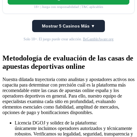
18+ | Juega con responsabilidad | T&C aplicables
Mostrar 5 Casinos Más ▼
Solo 18+. El juego puede crear adicción.
BeGambleAware.org
Metodología de evaluación de las casas de
apuestas deportivas online
Nuestra dilatada trayectoria como analistas y apostadores activos nos
capacita para determinar con precisión cuál es la plataforma más
recomendable entre las casas de apuestas online españa y los
operadores deportivos en general. Para ello, nuestro equipo de
especialistas examina cada sitio en profundidad, evaluando
elementos esenciales como fiabilidad, amplitud de mercados,
opciones de pago y bonificaciones disponibles.
Licencia DGOJ y solidez de la plataforma:
únicamente incluimos operadores autorizados y técnicamente
robustos. Verificamos su legalidad, seguridad, transparencia y