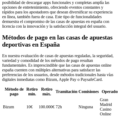
posibilidad de descargar apps funcionales y completas amplía las
opciones de entretenimiento, ofreciendo eventos constantes y
rápidos para los apostadores que desean diversificar su experiencia
en línea, también fuera de casa. Este tipo de funcionalidades
demuestra el compromiso de las casas de apuestas en españa con
licencia con la innovación y la satisfacción integral del usuario.
Métodos de pago en las casas de apuestas
deportivas en España
En nuestra evaluación de casas de apuestas reguladas, la seguridad,
variedad y comodidad de los métodos de pago resultan
fundamentales. Es imprescindible que las casas de apuestas online
españa cuenten con múltiples alternativas para satisfacer las
preferencias de los usuarios, desde métodos tradicionales hasta vías
digitales inmediatas como Bizum, Apple Pay o PaysafeCard.
Método de
Retiro
Retiro
Tramitación
Comisiones
Operado
pago
mín.
máx.
Gran
Madrid
Bizum
10€
100.000€
72h
Ninguna
Casino
Online