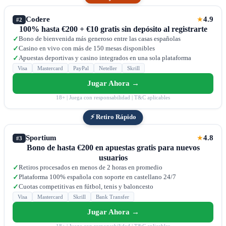
Codere
4.9
★
#2
100% hasta €200 + €10 gratis sin depósito al registrarte
Bono de bienvenida más generoso entre las casas españolas
✓
Casino en vivo con más de 150 mesas disponibles
✓
Apuestas deportivas y casino integrados en una sola plataforma
✓
Visa
Mastercard
PayPal
Neteller
Skrill
Jugar Ahora →
18+ | Juega con responsabilidad | T&C aplicables
⚡ Retiro Rápido
Sportium
4.8
★
#3
Bono de hasta €200 en apuestas gratis para nuevos
usuarios
Retiros procesados en menos de 2 horas en promedio
✓
Plataforma 100% española con soporte en castellano 24/7
✓
Cuotas competitivas en fútbol, tenis y baloncesto
✓
Visa
Mastercard
Skrill
Bank Transfer
Jugar Ahora →
18+ | Juega con responsabilidad | T&C aplicables