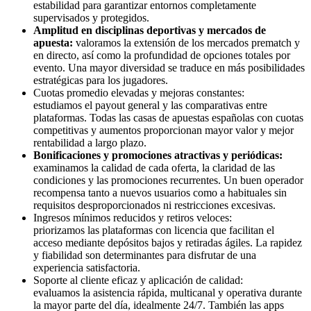
estabilidad para garantizar entornos completamente
supervisados y protegidos.
Amplitud en disciplinas deportivas y mercados de
apuesta:
valoramos la extensión de los mercados prematch y
en directo, así como la profundidad de opciones totales por
evento. Una mayor diversidad se traduce en más posibilidades
estratégicas para los jugadores.
Cuotas promedio elevadas y mejoras constantes:
estudiamos el payout general y las comparativas entre
plataformas. Todas las casas de apuestas españolas con cuotas
competitivas y aumentos proporcionan mayor valor y mejor
rentabilidad a largo plazo.
Bonificaciones y promociones atractivas y periódicas:
examinamos la calidad de cada oferta, la claridad de las
condiciones y las promociones recurrentes. Un buen operador
recompensa tanto a nuevos usuarios como a habituales sin
requisitos desproporcionados ni restricciones excesivas.
Ingresos mínimos reducidos y retiros veloces:
priorizamos las plataformas con licencia que facilitan el
acceso mediante depósitos bajos y retiradas ágiles. La rapidez
y fiabilidad son determinantes para disfrutar de una
experiencia satisfactoria.
Soporte al cliente eficaz y aplicación de calidad:
evaluamos la asistencia rápida, multicanal y operativa durante
la mayor parte del día, idealmente 24/7. También las apps