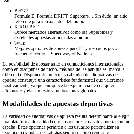
real.
Bet777:
Formula E, Formula DRIFT, Supercars… Sin duda, un sitio
referente para apasionados del motor.
KIROLBET:
Ofrece mercados alternativos como las Superbikes y
excelentes apuestas anticipadas a motor.
bwin:
Mejores opciones de apuesta para F1 y mercados poco
frecuentes como la Speedway of Nations.
La posibilidad de apostar tanto en competiciones internacionales
como en disciplinas de nicho, más allá de las habituales, marca la
diferencia. Disponer de un extenso abanico de alternativas de
apuesta constituye una característica fundamental que valoramos
positivamente, ya que enriquece la experiencia de cualquier
aficionado y eleva nuestras puntuaciones globales.
Modalidades de apuestas deportivas
La variedad de alternativas de apuesta resulta determinante al elegir
una plataforma de calidad entre las mejores casas de apuestas online
españa. Estas opciones permiten a los usuarios personalizar su
experiencia y aplicar estrategias según sus preferencias y