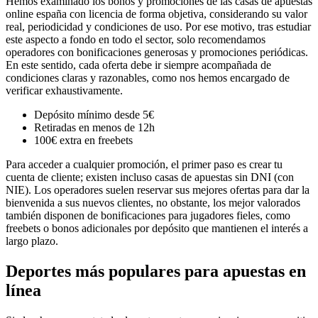
Hemos examinado los bonos y promociones de las casas de apuestas
online españa con licencia de forma objetiva, considerando su valor
real, periodicidad y condiciones de uso. Por ese motivo, tras estudiar
este aspecto a fondo en todo el sector, solo recomendamos
operadores con bonificaciones generosas y promociones periódicas.
En este sentido, cada oferta debe ir siempre acompañada de
condiciones claras y razonables, como nos hemos encargado de
verificar exhaustivamente.
Depósito mínimo desde 5€
Retiradas en menos de 12h
100€ extra en freebets
Para acceder a cualquier promoción, el primer paso es crear tu
cuenta de cliente; existen incluso casas de apuestas sin DNI (con
NIE). Los operadores suelen reservar sus mejores ofertas para dar la
bienvenida a sus nuevos clientes, no obstante, los mejor valorados
también disponen de bonificaciones para jugadores fieles, como
freebets o bonos adicionales por depósito que mantienen el interés a
largo plazo.
Deportes más populares para apuestas en
línea