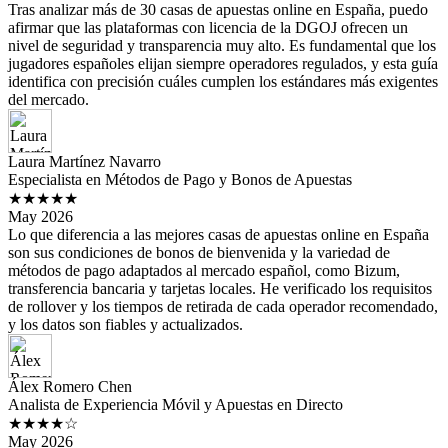
Tras analizar más de 30 casas de apuestas online en España, puedo
afirmar que las plataformas con licencia de la DGOJ ofrecen un
nivel de seguridad y transparencia muy alto. Es fundamental que los
jugadores españoles elijan siempre operadores regulados, y esta guía
identifica con precisión cuáles cumplen los estándares más exigentes
del mercado.
Laura Martínez Navarro
Especialista en Métodos de Pago y Bonos de Apuestas
★★★★★
May 2026
Lo que diferencia a las mejores casas de apuestas online en España
son sus condiciones de bonos de bienvenida y la variedad de
métodos de pago adaptados al mercado español, como Bizum,
transferencia bancaria y tarjetas locales. He verificado los requisitos
de rollover y los tiempos de retirada de cada operador recomendado,
y los datos son fiables y actualizados.
Álex Romero Chen
Analista de Experiencia Móvil y Apuestas en Directo
★★★★☆
May 2026