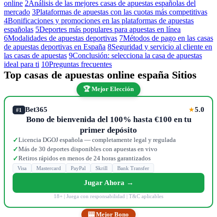
online
2
Análisis de las mejores casas de apuestas españolas del
mercado
3
Plataformas de apuestas con las cuotas más competitivas
4
Bonificaciones y promociones en las plataformas de apuestas
españolas
5
Deportes más populares para apuestas en línea
6
Modalidades de apuestas deportivas
7
Métodos de pago en las casas
de apuestas deportivas en España
8
Seguridad y servicio al cliente en
las casas de apuestas
9
Conclusión: selecciona la casa de apuestas
ideal para ti
10
Preguntas frecuentes
Top casas de apuestas online españa Sitios
🏆 Mejor Elección
Bet365
5.0
★
#1
Bono de bienvenida del 100% hasta €100 en tu
primer depósito
Licencia DGOJ española — completamente legal y regulada
✓
Más de 30 deportes disponibles con apuestas en vivo
✓
Retiros rápidos en menos de 24 horas garantizados
✓
Visa
Mastercard
PayPal
Skrill
Bank Transfer
Jugar Ahora →
18+ | Juega con responsabilidad | T&C aplicables
🎰 Mejor Bono