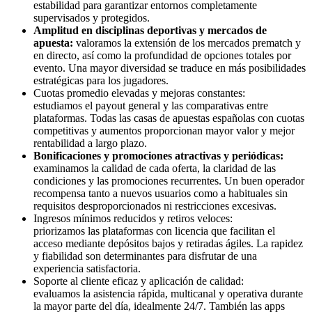
estabilidad para garantizar entornos completamente
supervisados y protegidos.
Amplitud en disciplinas deportivas y mercados de
apuesta:
valoramos la extensión de los mercados prematch y
en directo, así como la profundidad de opciones totales por
evento. Una mayor diversidad se traduce en más posibilidades
estratégicas para los jugadores.
Cuotas promedio elevadas y mejoras constantes:
estudiamos el payout general y las comparativas entre
plataformas. Todas las casas de apuestas españolas con cuotas
competitivas y aumentos proporcionan mayor valor y mejor
rentabilidad a largo plazo.
Bonificaciones y promociones atractivas y periódicas:
examinamos la calidad de cada oferta, la claridad de las
condiciones y las promociones recurrentes. Un buen operador
recompensa tanto a nuevos usuarios como a habituales sin
requisitos desproporcionados ni restricciones excesivas.
Ingresos mínimos reducidos y retiros veloces:
priorizamos las plataformas con licencia que facilitan el
acceso mediante depósitos bajos y retiradas ágiles. La rapidez
y fiabilidad son determinantes para disfrutar de una
experiencia satisfactoria.
Soporte al cliente eficaz y aplicación de calidad:
evaluamos la asistencia rápida, multicanal y operativa durante
la mayor parte del día, idealmente 24/7. También las apps