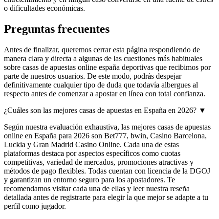
o dificultades económicas.
Preguntas frecuentes
Antes de finalizar, queremos cerrar esta página respondiendo de
manera clara y directa a algunas de las cuestiones más habituales
sobre casas de apuestas online españa deportivas que recibimos por
parte de nuestros usuarios. De este modo, podrás despejar
definitivamente cualquier tipo de duda que todavía albergues al
respecto antes de comenzar a apostar en línea con total confianza.
¿Cuáles son las mejores casas de apuestas en España en 2026?
▼
Según nuestra evaluación exhaustiva, las mejores casas de apuestas
online en España para 2026 son Bet777, bwin, Casino Barcelona,
Luckia y Gran Madrid Casino Online. Cada una de estas
plataformas destaca por aspectos específicos como cuotas
competitivas, variedad de mercados, promociones atractivas y
métodos de pago flexibles. Todas cuentan con licencia de la DGOJ
y garantizan un entorno seguro para los apostadores. Te
recomendamos visitar cada una de ellas y leer nuestra reseña
detallada antes de registrarte para elegir la que mejor se adapte a tu
perfil como jugador.