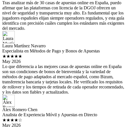
Tras analizar más de 30 casas de apuestas online en España, puedo
afirmar que las plataformas con licencia de la DGOJ ofrecen un
nivel de seguridad y transparencia muy alto. Es fundamental que los
jugadores españoles elijan siempre operadores regulados, y esta guía
identifica con precisión cuáles cumplen los estándares más exigentes
del mercado.
Laura Martínez Navarro
Especialista en Métodos de Pago y Bonos de Apuestas
★★★★★
May 2026
Lo que diferencia a las mejores casas de apuestas online en España
son sus condiciones de bonos de bienvenida y la variedad de
métodos de pago adaptados al mercado español, como Bizum,
transferencia bancaria y tarjetas locales. He verificado los requisitos
de rollover y los tiempos de retirada de cada operador recomendado,
y los datos son fiables y actualizados.
Álex Romero Chen
Analista de Experiencia Móvil y Apuestas en Directo
★★★★☆
May 2026