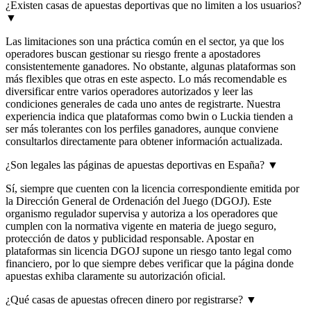
¿Existen casas de apuestas deportivas que no limiten a los usuarios?
▼
Las limitaciones son una práctica común en el sector, ya que los
operadores buscan gestionar su riesgo frente a apostadores
consistentemente ganadores. No obstante, algunas plataformas son
más flexibles que otras en este aspecto. Lo más recomendable es
diversificar entre varios operadores autorizados y leer las
condiciones generales de cada uno antes de registrarte. Nuestra
experiencia indica que plataformas como bwin o Luckia tienden a
ser más tolerantes con los perfiles ganadores, aunque conviene
consultarlos directamente para obtener información actualizada.
¿Son legales las páginas de apuestas deportivas en España?
▼
Sí, siempre que cuenten con la licencia correspondiente emitida por
la Dirección General de Ordenación del Juego (DGOJ). Este
organismo regulador supervisa y autoriza a los operadores que
cumplen con la normativa vigente en materia de juego seguro,
protección de datos y publicidad responsable. Apostar en
plataformas sin licencia DGOJ supone un riesgo tanto legal como
financiero, por lo que siempre debes verificar que la página donde
apuestas exhiba claramente su autorización oficial.
¿Qué casas de apuestas ofrecen dinero por registrarse?
▼