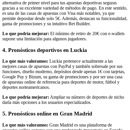
alternativa de primer nivel para tus apuestas deportivas seguras
gracias a su excelente variedad de métodos de pago. En este sentido,
es una de las casas de apuestas con Visa más notables, ya que
permite depositar desde solo 5€. Además, destacan su funcionalidad,
gama de promociones y su intuitivo Bet Builder.
Lo que podría mejorar:
El mínimo de retiro de 20€ con e-wallets
supone una limitación para algunos jugadores.
4. Pronósticos deportivos en Luckia
Lo que más valoramos:
Luckia pertenece actualmente a las
mejores casas de apuestas con PayPal y también sobresale por sus
funciones, diseño moderno, depósitos desde apenas 1€ con tarjetas,
Google Pay y Bizum, su gama de promociones y por ser una casa
de apuestas online de referencia para deportes de motor, fútbol y
deportes norteamericanos.
Lo que podría mejorar:
Ampliar su número de deportes de nicho
daría más opciones a los usuarios especializados.
5. Pronósticos online en Gran Madrid
Lo que más valoramos:
Gran Madrid es una plataforma de