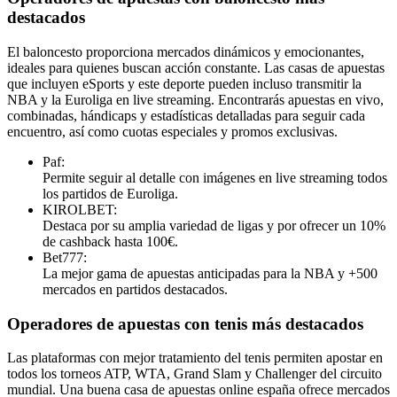
destacados
El baloncesto proporciona mercados dinámicos y emocionantes,
ideales para quienes buscan acción constante. Las casas de apuestas
que incluyen eSports y este deporte pueden incluso transmitir la
NBA y la Euroliga en live streaming. Encontrarás apuestas en vivo,
combinadas, hándicaps y estadísticas detalladas para seguir cada
encuentro, así como cuotas especiales y promos exclusivas.
Paf:
Permite seguir al detalle con imágenes en live streaming todos
los partidos de Euroliga.
KIROLBET:
Destaca por su amplia variedad de ligas y por ofrecer un 10%
de cashback hasta 100€.
Bet777:
La mejor gama de apuestas anticipadas para la NBA y +500
mercados en partidos destacados.
Operadores de apuestas con tenis más destacados
Las plataformas con mejor tratamiento del tenis permiten apostar en
todos los torneos ATP, WTA, Grand Slam y Challenger del circuito
mundial. Una buena casa de apuestas online españa ofrece mercados