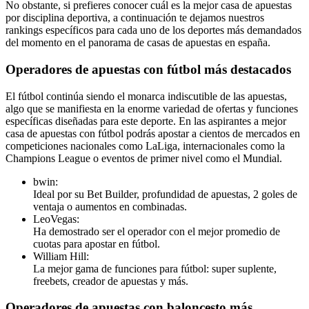
No obstante, si prefieres conocer cuál es la mejor casa de apuestas
por disciplina deportiva, a continuación te dejamos nuestros
rankings específicos para cada uno de los deportes más demandados
del momento en el panorama de casas de apuestas en españa.
Operadores de apuestas con fútbol más destacados
El fútbol continúa siendo el monarca indiscutible de las apuestas,
algo que se manifiesta en la enorme variedad de ofertas y funciones
específicas diseñadas para este deporte. En las aspirantes a mejor
casa de apuestas con fútbol podrás apostar a cientos de mercados en
competiciones nacionales como LaLiga, internacionales como la
Champions League o eventos de primer nivel como el Mundial.
bwin:
Ideal por su Bet Builder, profundidad de apuestas, 2 goles de
ventaja o aumentos en combinadas.
LeoVegas:
Ha demostrado ser el operador con el mejor promedio de
cuotas para apostar en fútbol.
William Hill:
La mejor gama de funciones para fútbol: super suplente,
freebets, creador de apuestas y más.
Operadores de apuestas con baloncesto más