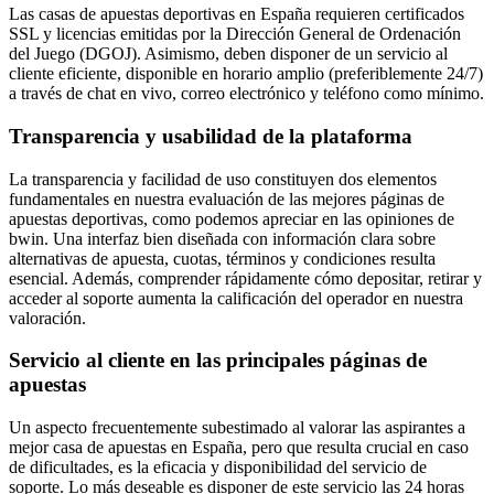
Las casas de apuestas deportivas en España requieren certificados
SSL y licencias emitidas por la Dirección General de Ordenación
del Juego (DGOJ). Asimismo, deben disponer de un servicio al
cliente eficiente, disponible en horario amplio (preferiblemente 24/7)
a través de chat en vivo, correo electrónico y teléfono como mínimo.
Transparencia y usabilidad de la plataforma
La transparencia y facilidad de uso constituyen dos elementos
fundamentales en nuestra evaluación de las mejores páginas de
apuestas deportivas, como podemos apreciar en las opiniones de
bwin. Una interfaz bien diseñada con información clara sobre
alternativas de apuesta, cuotas, términos y condiciones resulta
esencial. Además, comprender rápidamente cómo depositar, retirar y
acceder al soporte aumenta la calificación del operador en nuestra
valoración.
Servicio al cliente en las principales páginas de
apuestas
Un aspecto frecuentemente subestimado al valorar las aspirantes a
mejor casa de apuestas en España, pero que resulta crucial en caso
de dificultades, es la eficacia y disponibilidad del servicio de
soporte. Lo más deseable es disponer de este servicio las 24 horas