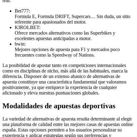
real.
Bet777:
Formula E, Formula DRIFT, Supercars… Sin duda, un sitio
referente para apasionados del motor.
KIROLBET:
Ofrece mercados alternativos como las Superbikes y
excelentes apuestas anticipadas a motor.
bwin:
Mejores opciones de apuesta para F1 y mercados poco
frecuentes como la Speedway of Nations.
La posibilidad de apostar tanto en competiciones internacionales
como en disciplinas de nicho, más allá de las habituales, marca la
diferencia. Disponer de un extenso abanico de alternativas de
apuesta constituye una característica fundamental que valoramos
positivamente, ya que enriquece la experiencia de cualquier
aficionado y eleva nuestras puntuaciones globales.
Modalidades de apuestas deportivas
La variedad de alternativas de apuesta resulta determinante al elegir
una plataforma de calidad entre las mejores casas de apuestas online
españa. Estas opciones permiten a los usuarios personalizar su
experiencia y aplicar estrategias según sus preferencias y