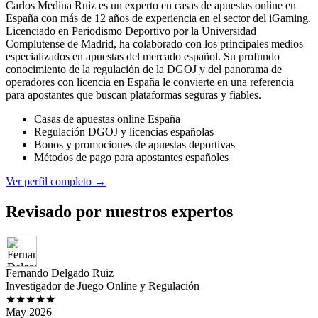
Carlos Medina Ruiz es un experto en casas de apuestas online en
España con más de 12 años de experiencia en el sector del iGaming.
Licenciado en Periodismo Deportivo por la Universidad
Complutense de Madrid, ha colaborado con los principales medios
especializados en apuestas del mercado español. Su profundo
conocimiento de la regulación de la DGOJ y del panorama de
operadores con licencia en España le convierte en una referencia
para apostantes que buscan plataformas seguras y fiables.
Casas de apuestas online España
Regulación DGOJ y licencias españolas
Bonos y promociones de apuestas deportivas
Métodos de pago para apostantes españoles
Ver perfil completo →
Revisado por nuestros expertos
Fernando Delgado Ruiz
Investigador de Juego Online y Regulación
★★★★★
May 2026