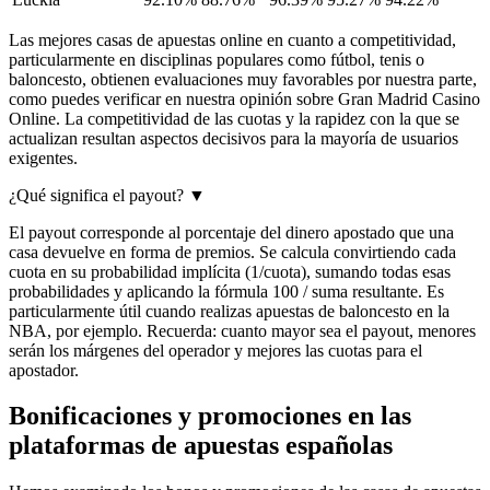
Las mejores casas de apuestas online en cuanto a competitividad,
particularmente en disciplinas populares como fútbol, tenis o
baloncesto, obtienen evaluaciones muy favorables por nuestra parte,
como puedes verificar en nuestra opinión sobre Gran Madrid Casino
Online. La competitividad de las cuotas y la rapidez con la que se
actualizan resultan aspectos decisivos para la mayoría de usuarios
exigentes.
¿Qué significa el payout?
▼
El payout corresponde al porcentaje del dinero apostado que una
casa devuelve en forma de premios. Se calcula convirtiendo cada
cuota en su probabilidad implícita (1/cuota), sumando todas esas
probabilidades y aplicando la fórmula 100 / suma resultante. Es
particularmente útil cuando realizas apuestas de baloncesto en la
NBA, por ejemplo. Recuerda: cuanto mayor sea el payout, menores
serán los márgenes del operador y mejores las cuotas para el
apostador.
Bonificaciones y promociones en las
plataformas de apuestas españolas