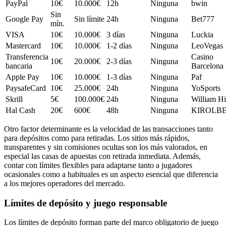
PayPal
10€
10.000€
12h
Ninguna
bwin
Sin
Google Pay
Sin límite
24h
Ninguna
Bet777
mín.
VISA
10€
10.000€
3 días
Ninguna
Luckia
Mastercard
10€
10.000€
1-2 días
Ninguna
LeoVegas
Transferencia
Casino
10€
20.000€
2-3 días
Ninguna
bancaria
Barcelona
Apple Pay
10€
10.000€
1-3 días
Ninguna
Paf
PaysafeCard
10€
25.000€
24h
Ninguna
YoSports
Skrill
5€
100.000€
24h
Ninguna
William Hi
Hal Cash
20€
600€
48h
Ninguna
KIROLB
Otro factor determinante es la velocidad de las transacciones tanto
para depósitos como para retiradas. Los sitios más rápidos,
transparentes y sin comisiones ocultas son los más valorados, en
especial las casas de apuestas con retirada inmediata. Además,
contar con límites flexibles para adaptarse tanto a jugadores
ocasionales como a habituales es un aspecto esencial que diferencia
a los mejores operadores del mercado.
Límites de depósito y juego responsable
Los límites de depósito forman parte del marco obligatorio de juego