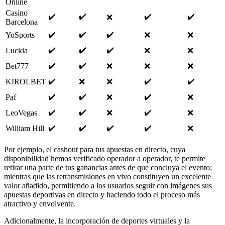
Online
Casino
✔️
✔️
✔️
✔️
❌
Barcelona
✔️
✔️
✔️
YoSports
❌
❌
✔️
✔️
✔️
Luckia
❌
❌
✔️
✔️
Bet777
❌
❌
❌
✔️
✔️
✔️
KIROLBET
❌
❌
✔️
✔️
✔️
Paf
❌
❌
✔️
✔️
✔️
LeoVegas
❌
❌
✔️
✔️
✔️
✔️
William Hill
❌
Por ejemplo, el cashout para tus apuestas en directo, cuya
disponibilidad hemos verificado operador a operador, te permite
retirar una parte de tus ganancias antes de que concluya el evento;
mientras que las retransmisiones en vivo constituyen un excelente
valor añadido, permitiendo a los usuarios seguir con imágenes sus
apuestas deportivas en directo y haciendo todo el proceso más
atractivo y envolvente.
Adicionalmente, la incorporación de deportes virtuales y la