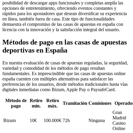
posibilidad de descargar apps funcionales y completas amplía las
opciones de entretenimiento, ofreciendo eventos constantes y
rápidos para los apostadores que desean diversificar su experiencia
en línea, también fuera de casa. Este tipo de funcionalidades
demuestra el compromiso de las casas de apuestas en españa con
licencia con la innovación y la satisfacción integral del usuario.
Métodos de pago en las casas de apuestas
deportivas en España
En nuestra evaluación de casas de apuestas reguladas, la seguridad,
variedad y comodidad de los métodos de pago resultan
fundamentales. Es imprescindible que las casas de apuestas online
españa cuenten con múltiples alternativas para satisfacer las
preferencias de los usuarios, desde métodos tradicionales hasta vías
digitales inmediatas como Bizum, Apple Pay o PaysafeCard.
Método de
Retiro
Retiro
Tramitación
Comisiones
Operado
pago
mín.
máx.
Gran
Madrid
Bizum
10€
100.000€
72h
Ninguna
Casino
Online