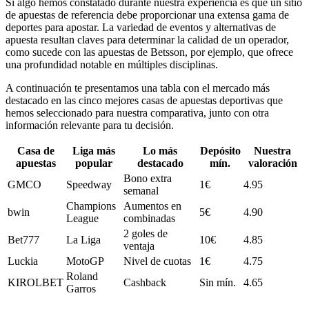
Si algo hemos constatado durante nuestra experiencia es que un sitio
de apuestas de referencia debe proporcionar una extensa gama de
deportes para apostar. La variedad de eventos y alternativas de
apuesta resultan claves para determinar la calidad de un operador,
como sucede con las apuestas de Betsson, por ejemplo, que ofrece
una profundidad notable en múltiples disciplinas.
A continuación te presentamos una tabla con el mercado más
destacado en las cinco mejores casas de apuestas deportivas que
hemos seleccionado para nuestra comparativa, junto con otra
información relevante para tu decisión.
Casa de
Liga más
Lo más
Depósito
Nuestra
apuestas
popular
destacado
mín.
valoración
Bono extra
GMCO
Speedway
1€
4.95
semanal
Champions
Aumentos en
bwin
5€
4.90
League
combinadas
2 goles de
Bet777
La Liga
10€
4.85
ventaja
Luckia
MotoGP
Nivel de cuotas
1€
4.75
Roland
KIROLBET
Cashback
Sin mín.
4.65
Garros