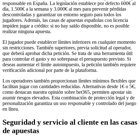
responsable en España. La legislación establece por defecto 600€ al
día, 1.500€ a la semana y 3.000€ al mes para prevenir pérdidas
descontroladas y garantizar un entorno seguro para todos los
jugadores. Además, las casas de apuestas españolas con licencia
impiden jugar a crédito: si no hay saldo disponible, no es posible
realizar ninguna apuesta.
El jugador puede establecer límites inferiores en cualquier momento
sin restricciones. También superiores, previa solicitud al operador,
que deberá aprobar dicha petición. Se trata de una herramienta útil
para controlar el gasto y no sobrepasar el presupuesto previsto. Si
deseas aumentar el límite autoimpuesto, la petición también requiere
verificación adicional por parte de la plataforma.
Los operadores también proporcionan límites mínimos flexibles que
facilitan jugar con cantidades reducidas. Alternativas desde 1€ o 5€,
como destacan nuestra opinión sobre bet365, permiten apostar sin
asumir riesgos elevados. Esta combinación de protección legal y de
personalización garantiza un uso responsable y controlado del juego
en línea.
Seguridad y servicio al cliente en las casas
de apuestas