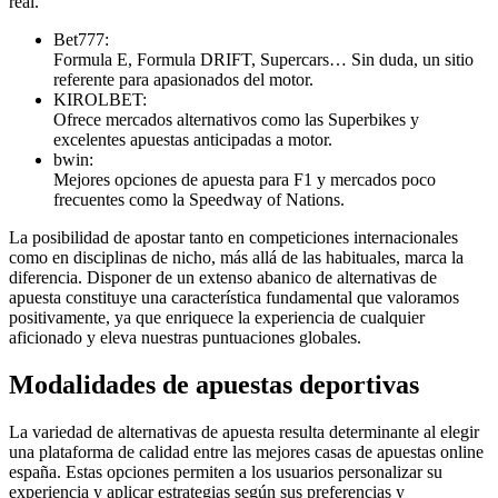
real.
Bet777:
Formula E, Formula DRIFT, Supercars… Sin duda, un sitio
referente para apasionados del motor.
KIROLBET:
Ofrece mercados alternativos como las Superbikes y
excelentes apuestas anticipadas a motor.
bwin:
Mejores opciones de apuesta para F1 y mercados poco
frecuentes como la Speedway of Nations.
La posibilidad de apostar tanto en competiciones internacionales
como en disciplinas de nicho, más allá de las habituales, marca la
diferencia. Disponer de un extenso abanico de alternativas de
apuesta constituye una característica fundamental que valoramos
positivamente, ya que enriquece la experiencia de cualquier
aficionado y eleva nuestras puntuaciones globales.
Modalidades de apuestas deportivas
La variedad de alternativas de apuesta resulta determinante al elegir
una plataforma de calidad entre las mejores casas de apuestas online
españa. Estas opciones permiten a los usuarios personalizar su
experiencia y aplicar estrategias según sus preferencias y