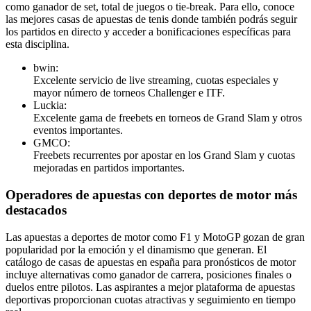
como ganador de set, total de juegos o tie-break. Para ello, conoce
las mejores casas de apuestas de tenis donde también podrás seguir
los partidos en directo y acceder a bonificaciones específicas para
esta disciplina.
bwin:
Excelente servicio de live streaming, cuotas especiales y
mayor número de torneos Challenger e ITF.
Luckia:
Excelente gama de freebets en torneos de Grand Slam y otros
eventos importantes.
GMCO:
Freebets recurrentes por apostar en los Grand Slam y cuotas
mejoradas en partidos importantes.
Operadores de apuestas con deportes de motor más
destacados
Las apuestas a deportes de motor como F1 y MotoGP gozan de gran
popularidad por la emoción y el dinamismo que generan. El
catálogo de casas de apuestas en españa para pronósticos de motor
incluye alternativas como ganador de carrera, posiciones finales o
duelos entre pilotos. Las aspirantes a mejor plataforma de apuestas
deportivas proporcionan cuotas atractivas y seguimiento en tiempo