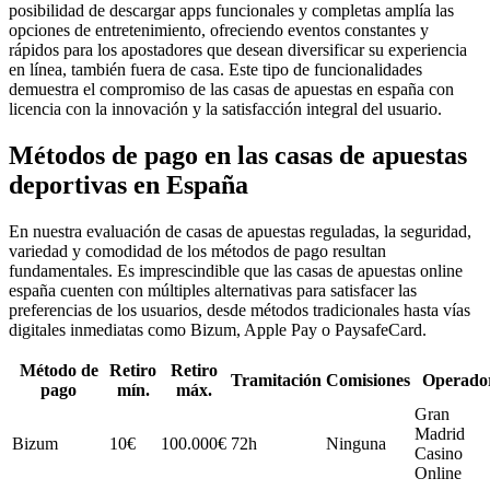
posibilidad de descargar apps funcionales y completas amplía las
opciones de entretenimiento, ofreciendo eventos constantes y
rápidos para los apostadores que desean diversificar su experiencia
en línea, también fuera de casa. Este tipo de funcionalidades
demuestra el compromiso de las casas de apuestas en españa con
licencia con la innovación y la satisfacción integral del usuario.
Métodos de pago en las casas de apuestas
deportivas en España
En nuestra evaluación de casas de apuestas reguladas, la seguridad,
variedad y comodidad de los métodos de pago resultan
fundamentales. Es imprescindible que las casas de apuestas online
españa cuenten con múltiples alternativas para satisfacer las
preferencias de los usuarios, desde métodos tradicionales hasta vías
digitales inmediatas como Bizum, Apple Pay o PaysafeCard.
Método de
Retiro
Retiro
Tramitación
Comisiones
Operado
pago
mín.
máx.
Gran
Madrid
Bizum
10€
100.000€
72h
Ninguna
Casino
Online