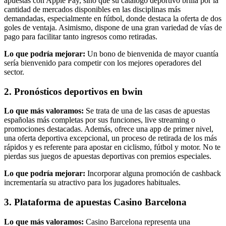
apuestas con Apple Pay, sino que su catálogo deportivo brilla por la
cantidad de mercados disponibles en las disciplinas más
demandadas, especialmente en fútbol, donde destaca la oferta de dos
goles de ventaja. Asimismo, dispone de una gran variedad de vías de
pago para facilitar tanto ingresos como retiradas.
Lo que podría mejorar:
Un bono de bienvenida de mayor cuantía
sería bienvenido para competir con los mejores operadores del
sector.
2. Pronósticos deportivos en bwin
Lo que más valoramos:
Se trata de una de las casas de apuestas
españolas más completas por sus funciones, live streaming o
promociones destacadas. Además, ofrece una app de primer nivel,
una oferta deportiva excepcional, un proceso de retirada de los más
rápidos y es referente para apostar en ciclismo, fútbol y motor. No te
pierdas sus juegos de apuestas deportivas con premios especiales.
Lo que podría mejorar:
Incorporar alguna promoción de cashback
incrementaría su atractivo para los jugadores habituales.
3. Plataforma de apuestas Casino Barcelona
Lo que más valoramos:
Casino Barcelona representa una