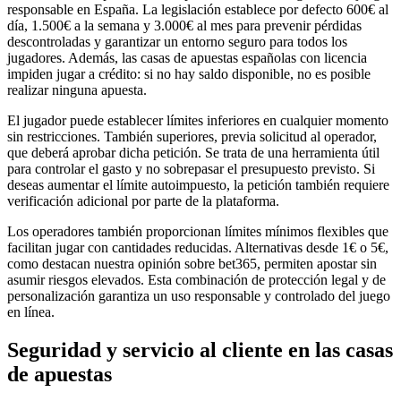
responsable en España. La legislación establece por defecto 600€ al
día, 1.500€ a la semana y 3.000€ al mes para prevenir pérdidas
descontroladas y garantizar un entorno seguro para todos los
jugadores. Además, las casas de apuestas españolas con licencia
impiden jugar a crédito: si no hay saldo disponible, no es posible
realizar ninguna apuesta.
El jugador puede establecer límites inferiores en cualquier momento
sin restricciones. También superiores, previa solicitud al operador,
que deberá aprobar dicha petición. Se trata de una herramienta útil
para controlar el gasto y no sobrepasar el presupuesto previsto. Si
deseas aumentar el límite autoimpuesto, la petición también requiere
verificación adicional por parte de la plataforma.
Los operadores también proporcionan límites mínimos flexibles que
facilitan jugar con cantidades reducidas. Alternativas desde 1€ o 5€,
como destacan nuestra opinión sobre bet365, permiten apostar sin
asumir riesgos elevados. Esta combinación de protección legal y de
personalización garantiza un uso responsable y controlado del juego
en línea.
Seguridad y servicio al cliente en las casas
de apuestas