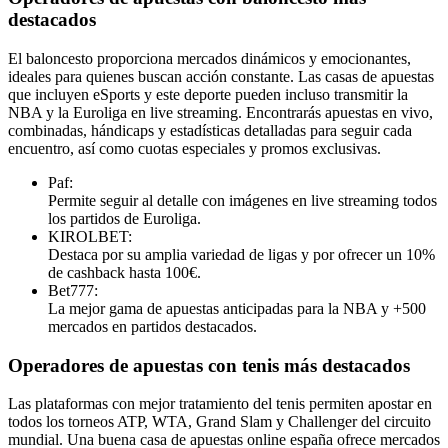
destacados
El baloncesto proporciona mercados dinámicos y emocionantes,
ideales para quienes buscan acción constante. Las casas de apuestas
que incluyen eSports y este deporte pueden incluso transmitir la
NBA y la Euroliga en live streaming. Encontrarás apuestas en vivo,
combinadas, hándicaps y estadísticas detalladas para seguir cada
encuentro, así como cuotas especiales y promos exclusivas.
Paf:
Permite seguir al detalle con imágenes en live streaming todos
los partidos de Euroliga.
KIROLBET:
Destaca por su amplia variedad de ligas y por ofrecer un 10%
de cashback hasta 100€.
Bet777:
La mejor gama de apuestas anticipadas para la NBA y +500
mercados en partidos destacados.
Operadores de apuestas con tenis más destacados
Las plataformas con mejor tratamiento del tenis permiten apostar en
todos los torneos ATP, WTA, Grand Slam y Challenger del circuito
mundial. Una buena casa de apuestas online españa ofrece mercados