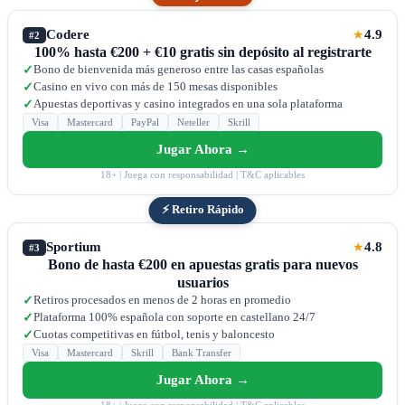
Codere
4.9
★
#2
100% hasta €200 + €10 gratis sin depósito al registrarte
Bono de bienvenida más generoso entre las casas españolas
✓
Casino en vivo con más de 150 mesas disponibles
✓
Apuestas deportivas y casino integrados en una sola plataforma
✓
Visa
Mastercard
PayPal
Neteller
Skrill
Jugar Ahora →
18+ | Juega con responsabilidad | T&C aplicables
⚡ Retiro Rápido
Sportium
4.8
★
#3
Bono de hasta €200 en apuestas gratis para nuevos
usuarios
Retiros procesados en menos de 2 horas en promedio
✓
Plataforma 100% española con soporte en castellano 24/7
✓
Cuotas competitivas en fútbol, tenis y baloncesto
✓
Visa
Mastercard
Skrill
Bank Transfer
Jugar Ahora →
18+ | Juega con responsabilidad | T&C aplicables