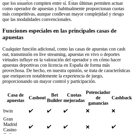
que los usuarios compiten entre sí. Estas últimas permiten actuar
como operador de apuestas y habitualmente proporcionan cuotas
más competitivas, aunque conllevan mayor complejidad y riesgo
que las modalidades convencionales.
Funciones especiales en las principales casas de
apuestas
Cualquier función adicional, como las casas de apuestas con cash
out, transmisión en live streaming, apuestas en vivo o deportes
virtuales influye en la valoración del operador y en cómo hacer
apuestas deportivas con licencia en España de forma más
provechosa. De hecho, en nuestra opinión, se trata de características
que enriquecen notablemente la experiencia de juego,
proporcionando un mayor control y participación.
Potenciador
Casa de
Bet
Cuotas
Cashout
de
Cashback
apuestas
Builder
mejoradas
ganancias
✔️
✔️
✔️
bwin
❌
❌
Gran
Madrid
✔️
✔️
✔️
✔️
❌
Casino