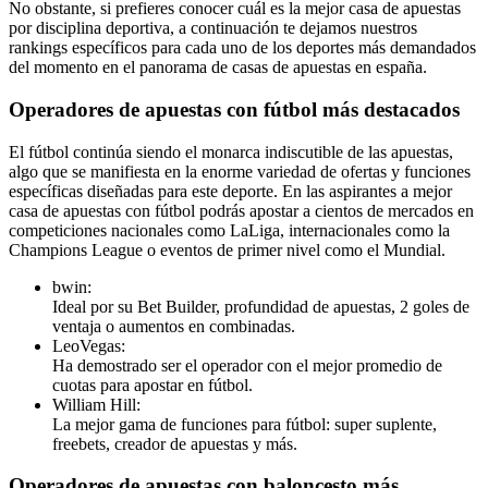
No obstante, si prefieres conocer cuál es la mejor casa de apuestas
por disciplina deportiva, a continuación te dejamos nuestros
rankings específicos para cada uno de los deportes más demandados
del momento en el panorama de casas de apuestas en españa.
Operadores de apuestas con fútbol más destacados
El fútbol continúa siendo el monarca indiscutible de las apuestas,
algo que se manifiesta en la enorme variedad de ofertas y funciones
específicas diseñadas para este deporte. En las aspirantes a mejor
casa de apuestas con fútbol podrás apostar a cientos de mercados en
competiciones nacionales como LaLiga, internacionales como la
Champions League o eventos de primer nivel como el Mundial.
bwin:
Ideal por su Bet Builder, profundidad de apuestas, 2 goles de
ventaja o aumentos en combinadas.
LeoVegas:
Ha demostrado ser el operador con el mejor promedio de
cuotas para apostar en fútbol.
William Hill:
La mejor gama de funciones para fútbol: super suplente,
freebets, creador de apuestas y más.
Operadores de apuestas con baloncesto más