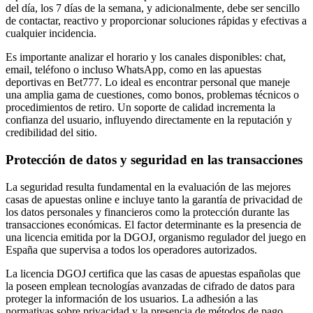
del día, los 7 días de la semana, y adicionalmente, debe ser sencillo
de contactar, reactivo y proporcionar soluciones rápidas y efectivas a
cualquier incidencia.
Es importante analizar el horario y los canales disponibles: chat,
email, teléfono o incluso WhatsApp, como en las apuestas
deportivas en Bet777. Lo ideal es encontrar personal que maneje
una amplia gama de cuestiones, como bonos, problemas técnicos o
procedimientos de retiro. Un soporte de calidad incrementa la
confianza del usuario, influyendo directamente en la reputación y
credibilidad del sitio.
Protección de datos y seguridad en las transacciones
La seguridad resulta fundamental en la evaluación de las mejores
casas de apuestas online e incluye tanto la garantía de privacidad de
los datos personales y financieros como la protección durante las
transacciones económicas. El factor determinante es la presencia de
una licencia emitida por la DGOJ, organismo regulador del juego en
España que supervisa a todos los operadores autorizados.
La licencia DGOJ certifica que las casas de apuestas españolas que
la poseen emplean tecnologías avanzadas de cifrado de datos para
proteger la información de los usuarios. La adhesión a las
normativas sobre privacidad y la presencia de métodos de pago