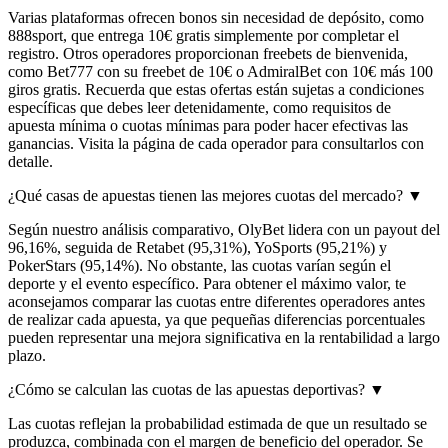
Varias plataformas ofrecen bonos sin necesidad de depósito, como
888sport, que entrega 10€ gratis simplemente por completar el
registro. Otros operadores proporcionan freebets de bienvenida,
como Bet777 con su freebet de 10€ o AdmiralBet con 10€ más 100
giros gratis. Recuerda que estas ofertas están sujetas a condiciones
específicas que debes leer detenidamente, como requisitos de
apuesta mínima o cuotas mínimas para poder hacer efectivas las
ganancias. Visita la página de cada operador para consultarlos con
detalle.
¿Qué casas de apuestas tienen las mejores cuotas del mercado?
▼
Según nuestro análisis comparativo, OlyBet lidera con un payout del
96,16%, seguida de Retabet (95,31%), YoSports (95,21%) y
PokerStars (95,14%). No obstante, las cuotas varían según el
deporte y el evento específico. Para obtener el máximo valor, te
aconsejamos comparar las cuotas entre diferentes operadores antes
de realizar cada apuesta, ya que pequeñas diferencias porcentuales
pueden representar una mejora significativa en la rentabilidad a largo
plazo.
¿Cómo se calculan las cuotas de las apuestas deportivas?
▼
Las cuotas reflejan la probabilidad estimada de que un resultado se
produzca, combinada con el margen de beneficio del operador. Se