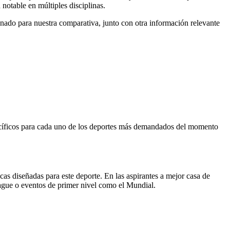
notable en múltiples disciplinas.
nado para nuestra comparativa, junto con otra información relevante
specíficos para cada uno de los deportes más demandados del momento
cas diseñadas para este deporte. En las aspirantes a mejor casa de
ague o eventos de primer nivel como el Mundial.