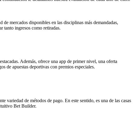
dad de mercados disponibles en las disciplinas más demandadas,
ar tanto ingresos como retiradas.
estacadas. Además, ofrece una app de primer nivel, una oferta
egos de apuestas deportivas con premios especiales.
ente variedad de métodos de pago. En este sentido, es una de las casas
uitivo Bet Builder.