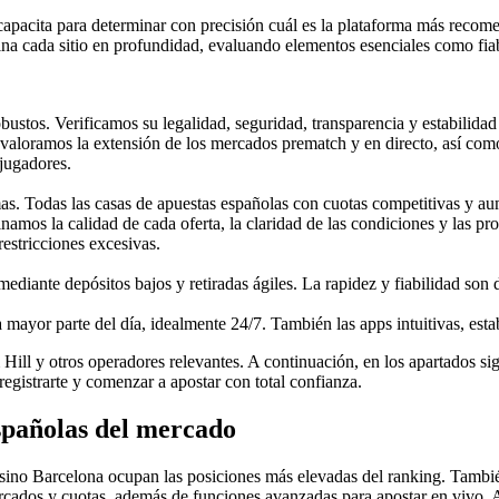
 capacita para determinar con precisión cuál es la plataforma más recome
mina cada sitio en profundidad, evaluando elementos esenciales como fi
ustos. Verificamos su legalidad, seguridad, transparencia y estabilida
valoramos la extensión de los mercados prematch y en directo, así com
 jugadores.
mas. Todas las casas de apuestas españolas con cuotas competitivas y a
amos la calidad de cada oferta, la claridad de las condiciones y las 
restricciones excesivas.
mediante depósitos bajos y retiradas ágiles. La rapidez y fiabilidad son 
a mayor parte del día, idealmente 24/7. También las apps intuitivas, esta
 Hill y otros operadores relevantes. A continuación, en los apartados si
gistrarte y comenzar a apostar con total confianza.
españolas del mercado
ino Barcelona ocupan las posiciones más elevadas del ranking. Tambi
rcados y cuotas, además de funciones avanzadas para apostar en vivo. A