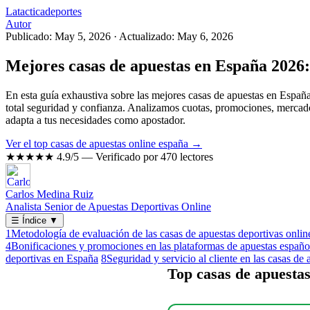
Latacticadeportes
Autor
Publicado: May 5, 2026
·
Actualizado: May 6, 2026
Mejores casas de apuestas en España 2026:
En esta guía exhaustiva sobre las mejores casas de apuestas en Españ
total seguridad y confianza. Analizamos cuotas, promociones, mercados
adapta a tus necesidades como apostador.
Ver el top casas de apuestas online españa →
★★★★★
4.9/5 — Verificado por 470 lectores
Carlos Medina Ruiz
Analista Senior de Apuestas Deportivas Online
☰
Índice
▼
1
Metodología de evaluación de las casas de apuestas deportivas onlin
4
Bonificaciones y promociones en las plataformas de apuestas españo
deportivas en España
8
Seguridad y servicio al cliente en las casas de 
Top casas de apuestas