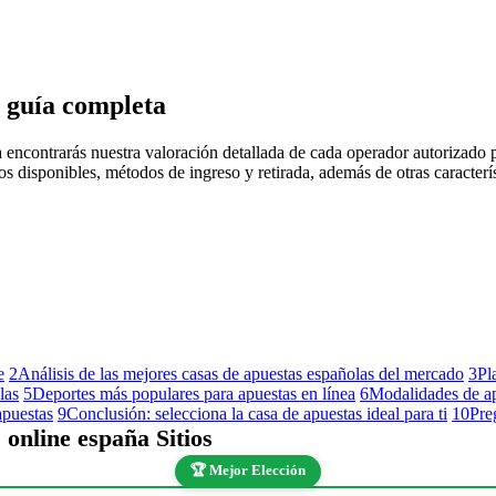
 guía completa
a encontrarás nuestra valoración detallada de cada operador autorizado 
 disponibles, métodos de ingreso y retirada, además de otras caracterís
e
2
Análisis de las mejores casas de apuestas españolas del mercado
3
Pl
las
5
Deportes más populares para apuestas en línea
6
Modalidades de ap
apuestas
9
Conclusión: selecciona la casa de apuestas ideal para ti
10
Pre
 online españa Sitios
🏆 Mejor Elección