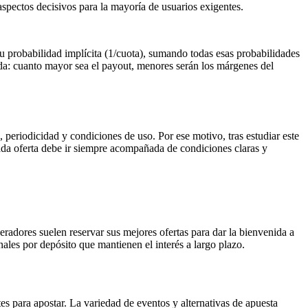
aspectos decisivos para la mayoría de usuarios exigentes.
u probabilidad implícita (1/cuota), sumando todas esas probabilidades
rda: cuanto mayor sea el payout, menores serán los márgenes del
periodicidad y condiciones de uso. Por ese motivo, tras estudiar este
ada oferta debe ir siempre acompañada de condiciones claras y
eradores suelen reservar sus mejores ofertas para dar la bienvenida a
ales por depósito que mantienen el interés a largo plazo.
s para apostar. La variedad de eventos y alternativas de apuesta