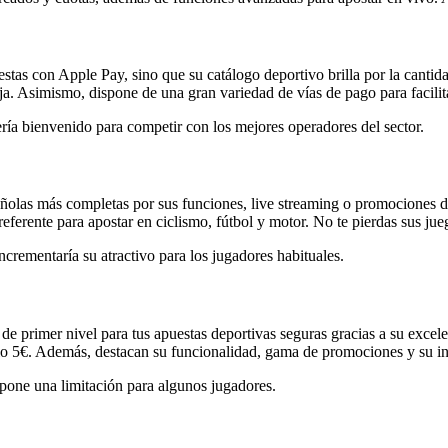
estas con Apple Pay, sino que su catálogo deportivo brilla por la canti
ja. Asimismo, dispone de una gran variedad de vías de pago para facilit
ía bienvenido para competir con los mejores operadores del sector.
añolas más completas por sus funciones, live streaming o promociones d
referente para apostar en ciclismo, fútbol y motor. No te pierdas sus ju
rementaría su atractivo para los jugadores habituales.
de primer nivel para tus apuestas deportivas seguras gracias a su excel
lo 5€. Además, destacan su funcionalidad, gama de promociones y su int
pone una limitación para algunos jugadores.