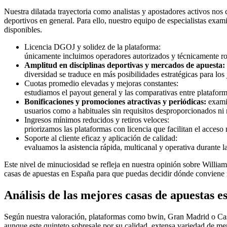
Nuestra dilatada trayectoria como analistas y apostadores activos nos
deportivos en general. Para ello, nuestro equipo de especialistas exa
disponibles.
Licencia DGOJ y solidez de la plataforma:
únicamente incluimos operadores autorizados y técnicamente rob
Amplitud en disciplinas deportivas y mercados de apuesta:
diversidad se traduce en más posibilidades estratégicas para los
Cuotas promedio elevadas y mejoras constantes:
estudiamos el payout general y las comparativas entre platafor
Bonificaciones y promociones atractivas y periódicas:
examin
usuarios como a habituales sin requisitos desproporcionados ni 
Ingresos mínimos reducidos y retiros veloces:
priorizamos las plataformas con licencia que facilitan el acceso 
Soporte al cliente eficaz y aplicación de calidad:
evaluamos la asistencia rápida, multicanal y operativa durante l
Este nivel de minuciosidad se refleja en nuestra opinión sobre William
casas de apuestas en España para que puedas decidir dónde conviene re
Análisis de las mejores casas de apuestas 
Según nuestra valoración, plataformas como bwin, Gran Madrid o Cas
aunque este quinteto sobresale por su calidad, extensa variedad de me