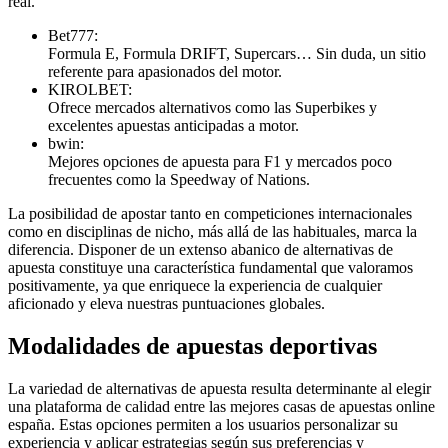
real.
Bet777:
Formula E, Formula DRIFT, Supercars… Sin duda, un sitio
referente para apasionados del motor.
KIROLBET:
Ofrece mercados alternativos como las Superbikes y
excelentes apuestas anticipadas a motor.
bwin:
Mejores opciones de apuesta para F1 y mercados poco
frecuentes como la Speedway of Nations.
La posibilidad de apostar tanto en competiciones internacionales
como en disciplinas de nicho, más allá de las habituales, marca la
diferencia. Disponer de un extenso abanico de alternativas de
apuesta constituye una característica fundamental que valoramos
positivamente, ya que enriquece la experiencia de cualquier
aficionado y eleva nuestras puntuaciones globales.
Modalidades de apuestas deportivas
La variedad de alternativas de apuesta resulta determinante al elegir
una plataforma de calidad entre las mejores casas de apuestas online
españa. Estas opciones permiten a los usuarios personalizar su
experiencia y aplicar estrategias según sus preferencias y