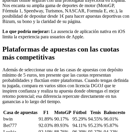
apuestas online seguras con una prolongada trayectoria en España.
Nos encanta su amplia gama de deportes de motor (MotoGP,
Fórmula 1, Speedway, Turismos, NASCAR, Formula E, etc.), la
posibilidad de depositar desde 1€ para hacer apuestas deportivas con
Bizum, su bono y la claridad de su página.
Lo que podría mejorar:
La ausencia de aplicación nativa en iOS
limita la experiencia para usuarios de Apple.
Plataformas de apuestas con las cuotas
más competitivas
Además de seleccionar una de las casas de apuestas con depósito
mínimo de 5 euros, ten presente que las cuotas representan
probabilidades y fluctúan entre plataformas. Cuando tengas definida
tu jugada, compara en varios sitios con licencia DGOJ que te
inspiren confianza y realiza tu apuesta donde obtengas el mejor
retorno potencial; esa diferencia repercute directamente en tus
ganancias a lo largo del tiempo.
Casa de apuestas
F1
MotoGP
Fútbol
Tenis
Baloncesto
bwin
91.89%
90.17%
95.29%
94.55%
96.01%
Bet777
92.03%
89.93%
94.11%
95.23%
95.87%
Luckia
92.10%
88.76%
96.39%
95.27%
94.22%