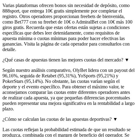
Varias plataformas ofrecen bonos sin necesidad de depósito, como
888sport, que entrega 10€ gratis simplemente por completar el
registro. Otros operadores proporcionan freebets de bienvenida,
como Bet777 con su freebet de 10€ o AdmiralBet con 10€ más 100
giros gratis. Recuerda que estas ofertas están sujetas a condiciones
específicas que debes leer detenidamente, como requisitos de
apuesta mínima o cuotas mínimas para poder hacer efectivas las
ganancias. Visita la página de cada operador para consultarlos con
detalle.
¿Qué casas de apuestas tienen las mejores cuotas del mercado?
▼
Según nuestro análisis comparativo, OlyBet lidera con un payout del
96,16%, seguida de Retabet (95,31%), YoSports (95,21%) y
PokerStars (95,14%). No obstante, las cuotas varían según el
deporte y el evento específico. Para obtener el máximo valor, te
aconsejamos comparar las cuotas entre diferentes operadores antes
de realizar cada apuesta, ya que pequeñas diferencias porcentuales
pueden representar una mejora significativa en la rentabilidad a largo
plazo.
¿Cómo se calculan las cuotas de las apuestas deportivas?
▼
Las cuotas reflejan la probabilidad estimada de que un resultado se
produzca, combinada con el margen de beneficio del operador. Se