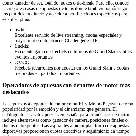
como ganador de set, total de juegos o tie-break. Para ello, conoce
las mejores casas de apuestas de tenis donde también podrás seguir
los partidos en directo y acceder a bonificaciones específicas para
esta disciplina.
bwin:
Excelente servicio de live streaming, cuotas especiales y
mayor número de torneos Challenger e ITF.
Luckia:
Excelente gama de freebets en torneos de Grand Slam y otros
eventos importantes.
GMCO:
Freebets recurrentes por apostar en los Grand Slam y cuotas
mejoradas en partidos importantes.
Operadores de apuestas con deportes de motor más
destacados
Las apuestas a deportes de motor como F1 y MotoGP gozan de gran
popularidad por la emoción y el dinamismo que generan. El
catálogo de casas de apuestas en españa para pronósticos de motor
incluye alternativas como ganador de carrera, posiciones finales o
duelos entre pilotos. Las aspirantes a mejor plataforma de apuestas
deportivas proporcionan cuotas atractivas y seguimiento en tiempo