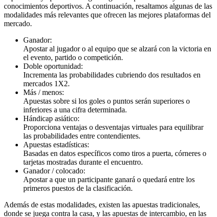
conocimientos deportivos. A continuación, resaltamos algunas de las
modalidades más relevantes que ofrecen las mejores plataformas del
mercado.
Ganador:
Apostar al jugador o al equipo que se alzará con la victoria en
el evento, partido o competición.
Doble oportunidad:
Incrementa las probabilidades cubriendo dos resultados en
mercados 1X2.
Más / menos:
Apuestas sobre si los goles o puntos serán superiores o
inferiores a una cifra determinada.
Hándicap asiático:
Proporciona ventajas o desventajas virtuales para equilibrar
las probabilidades entre contendientes.
Apuestas estadísticas:
Basadas en datos específicos como tiros a puerta, córneres o
tarjetas mostradas durante el encuentro.
Ganador / colocado:
Apostar a que un participante ganará o quedará entre los
primeros puestos de la clasificación.
Además de estas modalidades, existen las apuestas tradicionales,
donde se juega contra la casa, y las apuestas de intercambio, en las