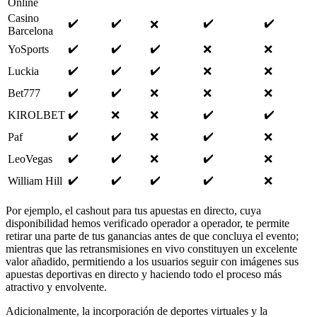
Online
Casino
✔️
✔️
✔️
✔️
❌
Barcelona
✔️
✔️
✔️
YoSports
❌
❌
✔️
✔️
✔️
Luckia
❌
❌
✔️
✔️
Bet777
❌
❌
❌
✔️
✔️
✔️
KIROLBET
❌
❌
✔️
✔️
✔️
Paf
❌
❌
✔️
✔️
✔️
LeoVegas
❌
❌
✔️
✔️
✔️
✔️
William Hill
❌
Por ejemplo, el cashout para tus apuestas en directo, cuya
disponibilidad hemos verificado operador a operador, te permite
retirar una parte de tus ganancias antes de que concluya el evento;
mientras que las retransmisiones en vivo constituyen un excelente
valor añadido, permitiendo a los usuarios seguir con imágenes sus
apuestas deportivas en directo y haciendo todo el proceso más
atractivo y envolvente.
Adicionalmente, la incorporación de deportes virtuales y la