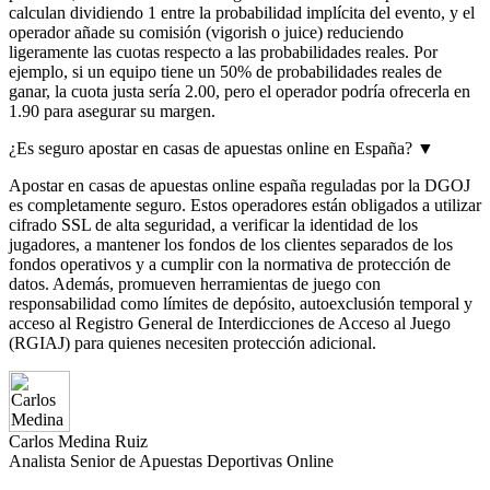
calculan dividiendo 1 entre la probabilidad implícita del evento, y el
operador añade su comisión (vigorish o juice) reduciendo
ligeramente las cuotas respecto a las probabilidades reales. Por
ejemplo, si un equipo tiene un 50% de probabilidades reales de
ganar, la cuota justa sería 2.00, pero el operador podría ofrecerla en
1.90 para asegurar su margen.
¿Es seguro apostar en casas de apuestas online en España?
▼
Apostar en casas de apuestas online españa reguladas por la DGOJ
es completamente seguro. Estos operadores están obligados a utilizar
cifrado SSL de alta seguridad, a verificar la identidad de los
jugadores, a mantener los fondos de los clientes separados de los
fondos operativos y a cumplir con la normativa de protección de
datos. Además, promueven herramientas de juego con
responsabilidad como límites de depósito, autoexclusión temporal y
acceso al Registro General de Interdicciones de Acceso al Juego
(RGIAJ) para quienes necesiten protección adicional.
Carlos Medina Ruiz
Analista Senior de Apuestas Deportivas Online