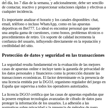
del día, los 7 días de la semana, y adicionalmente, debe ser sencillo
de contactar, reactivo y proporcionar soluciones rápidas y efectivas a
cualquier incidencia.
Es importante analizar el horario y los canales disponibles: chat,
email, teléfono o incluso WhatsApp, como en las apuestas
deportivas en Bet777. Lo ideal es encontrar personal que maneje
una amplia gama de cuestiones, como bonos, problemas técnicos o
procedimientos de retiro. Un soporte de calidad incrementa la
confianza del usuario, influyendo directamente en la reputación y
credibilidad del sitio.
Protección de datos y seguridad en las transacciones
La seguridad resulta fundamental en la evaluación de las mejores
casas de apuestas online e incluye tanto la garantía de privacidad de
los datos personales y financieros como la protección durante las
transacciones económicas. El factor determinante es la presencia de
una licencia emitida por la DGOJ, organismo regulador del juego en
España que supervisa a todos los operadores autorizados.
La licencia DGOJ certifica que las casas de apuestas españolas que
la poseen emplean tecnologías avanzadas de cifrado de datos para
proteger la información de los usuarios. La adhesión a las
normativas sobre privacidad y la presencia de métodos de pago