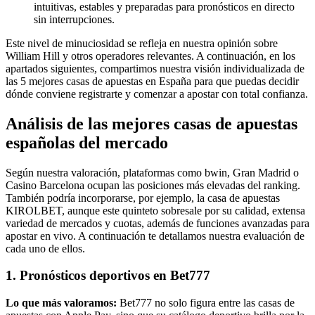
intuitivas, estables y preparadas para pronósticos en directo
sin interrupciones.
Este nivel de minuciosidad se refleja en nuestra opinión sobre
William Hill y otros operadores relevantes. A continuación, en los
apartados siguientes, compartimos nuestra visión individualizada de
las 5 mejores casas de apuestas en España para que puedas decidir
dónde conviene registrarte y comenzar a apostar con total confianza.
Análisis de las mejores casas de apuestas
españolas del mercado
Según nuestra valoración, plataformas como bwin, Gran Madrid o
Casino Barcelona ocupan las posiciones más elevadas del ranking.
También podría incorporarse, por ejemplo, la casa de apuestas
KIROLBET, aunque este quinteto sobresale por su calidad, extensa
variedad de mercados y cuotas, además de funciones avanzadas para
apostar en vivo. A continuación te detallamos nuestra evaluación de
cada uno de ellos.
1. Pronósticos deportivos en Bet777
Lo que más valoramos:
Bet777 no solo figura entre las casas de