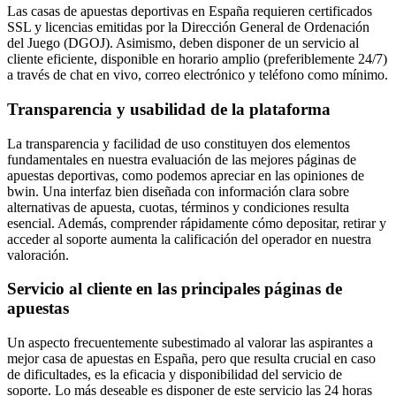
Las casas de apuestas deportivas en España requieren certificados
SSL y licencias emitidas por la Dirección General de Ordenación
del Juego (DGOJ). Asimismo, deben disponer de un servicio al
cliente eficiente, disponible en horario amplio (preferiblemente 24/7)
a través de chat en vivo, correo electrónico y teléfono como mínimo.
Transparencia y usabilidad de la plataforma
La transparencia y facilidad de uso constituyen dos elementos
fundamentales en nuestra evaluación de las mejores páginas de
apuestas deportivas, como podemos apreciar en las opiniones de
bwin. Una interfaz bien diseñada con información clara sobre
alternativas de apuesta, cuotas, términos y condiciones resulta
esencial. Además, comprender rápidamente cómo depositar, retirar y
acceder al soporte aumenta la calificación del operador en nuestra
valoración.
Servicio al cliente en las principales páginas de
apuestas
Un aspecto frecuentemente subestimado al valorar las aspirantes a
mejor casa de apuestas en España, pero que resulta crucial en caso
de dificultades, es la eficacia y disponibilidad del servicio de
soporte. Lo más deseable es disponer de este servicio las 24 horas