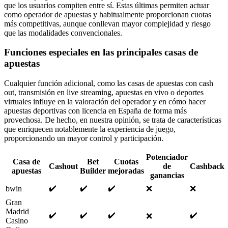
que los usuarios compiten entre sí. Estas últimas permiten actuar
como operador de apuestas y habitualmente proporcionan cuotas
más competitivas, aunque conllevan mayor complejidad y riesgo
que las modalidades convencionales.
Funciones especiales en las principales casas de
apuestas
Cualquier función adicional, como las casas de apuestas con cash
out, transmisión en live streaming, apuestas en vivo o deportes
virtuales influye en la valoración del operador y en cómo hacer
apuestas deportivas con licencia en España de forma más
provechosa. De hecho, en nuestra opinión, se trata de características
que enriquecen notablemente la experiencia de juego,
proporcionando un mayor control y participación.
Potenciador
Casa de
Bet
Cuotas
Cashout
de
Cashback
apuestas
Builder
mejoradas
ganancias
✔️
✔️
✔️
bwin
❌
❌
Gran
Madrid
✔️
✔️
✔️
✔️
❌
Casino