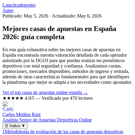
Latacticadeportes
Autor
Publicado: May 5, 2026
·
Actualizado: May 6, 2026
Mejores casas de apuestas en España
2026: guía completa
En esta guía exhaustiva sobre las mejores casas de apuestas en
España encontrarás nuestra valoración detallada de cada operador
autorizado por la DGOJ para que puedas realizar tus pronósticos
deportivos con total seguridad y confianza. Analizamos cuotas,
promociones, mercados disponibles, métodos de ingreso y retirada,
además de otras características fundamentales para que identifiques
la plataforma que mejor se adapta a tus necesidades como apostador.
Ver el top casas de apuestas online españa →
★★★★★
4.9/5 — Verificado por 470 lectores
Carlos Medina Ruiz
Analista Senior de Apuestas Deportivas Online
☰
Índice
▼
1
Metodología de evaluación de las casas de apuestas deportivas