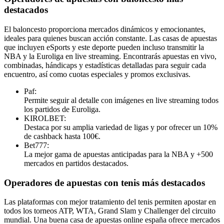
destacados
El baloncesto proporciona mercados dinámicos y emocionantes,
ideales para quienes buscan acción constante. Las casas de apuestas
que incluyen eSports y este deporte pueden incluso transmitir la
NBA y la Euroliga en live streaming. Encontrarás apuestas en vivo,
combinadas, hándicaps y estadísticas detalladas para seguir cada
encuentro, así como cuotas especiales y promos exclusivas.
Paf:
Permite seguir al detalle con imágenes en live streaming todos
los partidos de Euroliga.
KIROLBET:
Destaca por su amplia variedad de ligas y por ofrecer un 10%
de cashback hasta 100€.
Bet777:
La mejor gama de apuestas anticipadas para la NBA y +500
mercados en partidos destacados.
Operadores de apuestas con tenis más destacados
Las plataformas con mejor tratamiento del tenis permiten apostar en
todos los torneos ATP, WTA, Grand Slam y Challenger del circuito
mundial. Una buena casa de apuestas online españa ofrece mercados