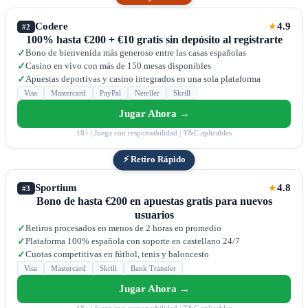
Codere
4.9
★
#2
100% hasta €200 + €10 gratis sin depósito al registrarte
Bono de bienvenida más generoso entre las casas españolas
✓
Casino en vivo con más de 150 mesas disponibles
✓
Apuestas deportivas y casino integrados en una sola plataforma
✓
Visa
Mastercard
PayPal
Neteller
Skrill
Jugar Ahora →
18+ | Juega con responsabilidad | T&C aplicables
⚡ Retiro Rápido
Sportium
4.8
★
#3
Bono de hasta €200 en apuestas gratis para nuevos
usuarios
Retiros procesados en menos de 2 horas en promedio
✓
Plataforma 100% española con soporte en castellano 24/7
✓
Cuotas competitivas en fútbol, tenis y baloncesto
✓
Visa
Mastercard
Skrill
Bank Transfer
Jugar Ahora →
18+ | Juega con responsabilidad | T&C aplicables