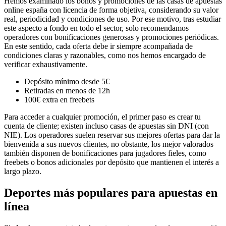
Hemos examinado los bonos y promociones de las casas de apuestas
online españa con licencia de forma objetiva, considerando su valor
real, periodicidad y condiciones de uso. Por ese motivo, tras estudiar
este aspecto a fondo en todo el sector, solo recomendamos
operadores con bonificaciones generosas y promociones periódicas.
En este sentido, cada oferta debe ir siempre acompañada de
condiciones claras y razonables, como nos hemos encargado de
verificar exhaustivamente.
Depósito mínimo desde 5€
Retiradas en menos de 12h
100€ extra en freebets
Para acceder a cualquier promoción, el primer paso es crear tu
cuenta de cliente; existen incluso casas de apuestas sin DNI (con
NIE). Los operadores suelen reservar sus mejores ofertas para dar la
bienvenida a sus nuevos clientes, no obstante, los mejor valorados
también disponen de bonificaciones para jugadores fieles, como
freebets o bonos adicionales por depósito que mantienen el interés a
largo plazo.
Deportes más populares para apuestas en
línea