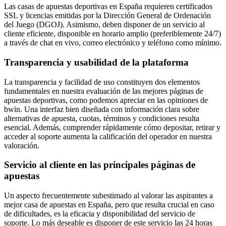
Las casas de apuestas deportivas en España requieren certificados
SSL y licencias emitidas por la Dirección General de Ordenación
del Juego (DGOJ). Asimismo, deben disponer de un servicio al
cliente eficiente, disponible en horario amplio (preferiblemente 24/7)
a través de chat en vivo, correo electrónico y teléfono como mínimo.
Transparencia y usabilidad de la plataforma
La transparencia y facilidad de uso constituyen dos elementos
fundamentales en nuestra evaluación de las mejores páginas de
apuestas deportivas, como podemos apreciar en las opiniones de
bwin. Una interfaz bien diseñada con información clara sobre
alternativas de apuesta, cuotas, términos y condiciones resulta
esencial. Además, comprender rápidamente cómo depositar, retirar y
acceder al soporte aumenta la calificación del operador en nuestra
valoración.
Servicio al cliente en las principales páginas de
apuestas
Un aspecto frecuentemente subestimado al valorar las aspirantes a
mejor casa de apuestas en España, pero que resulta crucial en caso
de dificultades, es la eficacia y disponibilidad del servicio de
soporte. Lo más deseable es disponer de este servicio las 24 horas