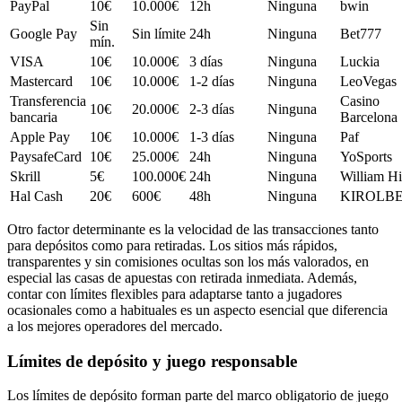
PayPal
10€
10.000€
12h
Ninguna
bwin
Sin
Google Pay
Sin límite
24h
Ninguna
Bet777
mín.
VISA
10€
10.000€
3 días
Ninguna
Luckia
Mastercard
10€
10.000€
1-2 días
Ninguna
LeoVegas
Transferencia
Casino
10€
20.000€
2-3 días
Ninguna
bancaria
Barcelona
Apple Pay
10€
10.000€
1-3 días
Ninguna
Paf
PaysafeCard
10€
25.000€
24h
Ninguna
YoSports
Skrill
5€
100.000€
24h
Ninguna
William Hi
Hal Cash
20€
600€
48h
Ninguna
KIROLB
Otro factor determinante es la velocidad de las transacciones tanto
para depósitos como para retiradas. Los sitios más rápidos,
transparentes y sin comisiones ocultas son los más valorados, en
especial las casas de apuestas con retirada inmediata. Además,
contar con límites flexibles para adaptarse tanto a jugadores
ocasionales como a habituales es un aspecto esencial que diferencia
a los mejores operadores del mercado.
Límites de depósito y juego responsable
Los límites de depósito forman parte del marco obligatorio de juego