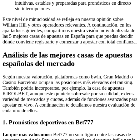
intuitivas, estables y preparadas para pronósticos en directo
sin interrupciones.
Este nivel de minuciosidad se refleja en nuestra opinión sobre
William Hill y otros operadores relevantes. A continuación, en los
apartados siguientes, compartimos nuestra visión individualizada de
las 5 mejores casas de apuestas en España para que puedas decidir
dónde conviene registrarte y comenzar a apostar con total confianza.
Análisis de las mejores casas de apuestas
españolas del mercado
Según nuestra valoración, plataformas como bwin, Gran Madrid o
Casino Barcelona ocupan las posiciones más elevadas del ranking.
También podría incorporarse, por ejemplo, la casa de apuestas
KIROLBET, aunque este quinteto sobresale por su calidad, extensa
variedad de mercados y cuotas, además de funciones avanzadas para
apostar en vivo. A continuación te detallamos nuestra evaluación de
cada uno de ellos.
1. Pronósticos deportivos en Bet777
Lo que más valoramos:
Bet777 no solo figura entre las casas de