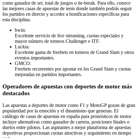
como ganador de set, total de juegos o tie-break. Para ello, conoce
las mejores casas de apuestas de tenis donde también podrás seguir
los partidos en directo y acceder a bonificaciones específicas para
esta disciplina.
bwin:
Excelente servicio de live streaming, cuotas especiales y
mayor número de torneos Challenger e ITF.
Luckia:
Excelente gama de freebets en torneos de Grand Slam y otros
eventos importantes.
GMCO:
Freebets recurrentes por apostar en los Grand Slam y cuotas
mejoradas en partidos importantes.
Operadores de apuestas con deportes de motor más
destacados
Las apuestas a deportes de motor como F1 y MotoGP gozan de gran
popularidad por la emoción y el dinamismo que generan. El
catálogo de casas de apuestas en españa para pronósticos de motor
incluye alternativas como ganador de carrera, posiciones finales o
duelos entre pilotos. Las aspirantes a mejor plataforma de apuestas
deportivas proporcionan cuotas atractivas y seguimiento en tiempo