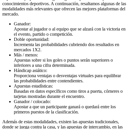
conocimientos deportivos. A continuación, resaltamos algunas de las
modalidades más relevantes que ofrecen las mejores plataformas del
mercado.
Ganador:
Apostar al jugador o al equipo que se alzará con la victoria en
el evento, partido o competición.
Doble oportunidad:
Incrementa las probabilidades cubriendo dos resultados en
mercados 1X2.
Más / menos:
Apuestas sobre si los goles o puntos serán superiores o
inferiores a una cifra determinada.
Hándicap asiático:
Proporciona ventajas o desventajas virtuales para equilibrar
las probabilidades entre contendientes.
Apuestas estadísticas:
Basadas en datos específicos como tiros a puerta, córneres o
tarjetas mostradas durante el encuentro.
Ganador / colocado:
Apostar a que un participante ganará o quedará entre los
primeros puestos de la clasificación.
Además de estas modalidades, existen las apuestas tradicionales,
donde se juega contra la casa, y las apuestas de intercambio, en las