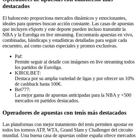
destacados
El baloncesto proporciona mercados dinámicos y emocionantes,
ideales para quienes buscan acción constante. Las casas de apuestas
que incluyen eSports y este deporte pueden incluso transmitir la
NBA y la Euroliga en live streaming. Encontrarás apuestas en vivo,
combinadas, hándicaps y estadísticas detalladas para seguir cada
encuentro, así como cuotas especiales y promos exclusivas.
Paf:
Permite seguir al detalle con imágenes en live streaming todos
los partidos de Euroliga.
KIROLBET:
Destaca por su amplia variedad de ligas y por ofrecer un 10%
de cashback hasta 100€.
Bet777:
La mejor gama de apuestas anticipadas para la NBA y +500
mercados en partidos destacados.
Operadores de apuestas con tenis más destacados
Las plataformas con mejor tratamiento del tenis permiten apostar en
todos los torneos ATP, WTA, Grand Slam y Challenger del circuito
mundial. Una buena casa de apuestas online españa ofrece mercados