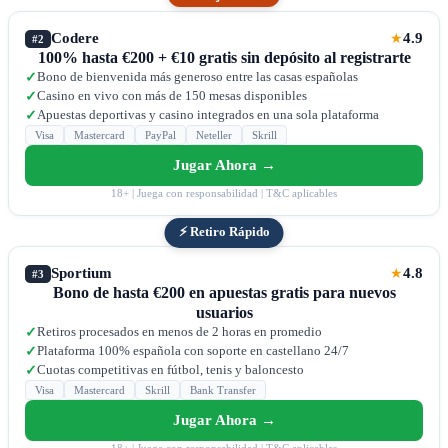
Codere
4.9
★
#2
100% hasta €200 + €10 gratis sin depósito al registrarte
Bono de bienvenida más generoso entre las casas españolas
✓
Casino en vivo con más de 150 mesas disponibles
✓
Apuestas deportivas y casino integrados en una sola plataforma
✓
Visa
Mastercard
PayPal
Neteller
Skrill
Jugar Ahora →
18+ | Juega con responsabilidad | T&C aplicables
⚡ Retiro Rápido
Sportium
4.8
★
#3
Bono de hasta €200 en apuestas gratis para nuevos
usuarios
Retiros procesados en menos de 2 horas en promedio
✓
Plataforma 100% española con soporte en castellano 24/7
✓
Cuotas competitivas en fútbol, tenis y baloncesto
✓
Visa
Mastercard
Skrill
Bank Transfer
Jugar Ahora →
18+ | Juega con responsabilidad | T&C aplicables