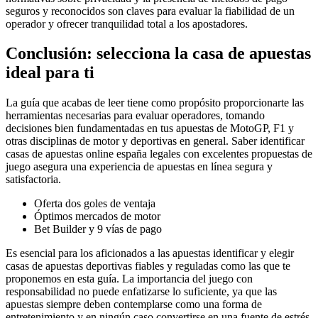
seguros y reconocidos son claves para evaluar la fiabilidad de un
operador y ofrecer tranquilidad total a los apostadores.
Conclusión: selecciona la casa de apuestas
ideal para ti
La guía que acabas de leer tiene como propósito proporcionarte las
herramientas necesarias para evaluar operadores, tomando
decisiones bien fundamentadas en tus apuestas de MotoGP, F1 y
otras disciplinas de motor y deportivas en general. Saber identificar
casas de apuestas online españa legales con excelentes propuestas de
juego asegura una experiencia de apuestas en línea segura y
satisfactoria.
Oferta dos goles de ventaja
Óptimos mercados de motor
Bet Builder y 9 vías de pago
Es esencial para los aficionados a las apuestas identificar y elegir
casas de apuestas deportivas fiables y reguladas como las que te
proponemos en esta guía. La importancia del juego con
responsabilidad no puede enfatizarse lo suficiente, ya que las
apuestas siempre deben contemplarse como una forma de
entretenimiento y en ningún caso convertirse en una fuente de estrés