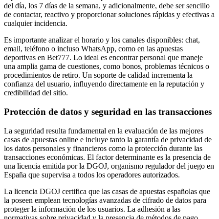
del día, los 7 días de la semana, y adicionalmente, debe ser sencillo
de contactar, reactivo y proporcionar soluciones rápidas y efectivas a
cualquier incidencia.
Es importante analizar el horario y los canales disponibles: chat,
email, teléfono o incluso WhatsApp, como en las apuestas
deportivas en Bet777. Lo ideal es encontrar personal que maneje
una amplia gama de cuestiones, como bonos, problemas técnicos o
procedimientos de retiro. Un soporte de calidad incrementa la
confianza del usuario, influyendo directamente en la reputación y
credibilidad del sitio.
Protección de datos y seguridad en las transacciones
La seguridad resulta fundamental en la evaluación de las mejores
casas de apuestas online e incluye tanto la garantía de privacidad de
los datos personales y financieros como la protección durante las
transacciones económicas. El factor determinante es la presencia de
una licencia emitida por la DGOJ, organismo regulador del juego en
España que supervisa a todos los operadores autorizados.
La licencia DGOJ certifica que las casas de apuestas españolas que
la poseen emplean tecnologías avanzadas de cifrado de datos para
proteger la información de los usuarios. La adhesión a las
normativas sobre privacidad y la presencia de métodos de pago