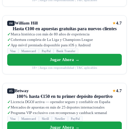
William Hill
4.7
★
#4
Hasta €100 en apuestas gratuitas para nuevos clientes
Marca histórica con más de 80 años de experiencia
✓
Cobertura completa de La Liga y Champions League
✓
App móvil premiada disponible para iOS y Android
✓
Visa
Mastercard
PayPal
Bank Transfer
Jugar Ahora →
18+ | Juega con responsabilidad | T&C aplicables
Betway
4.7
★
#5
100% hasta €150 en tu primer depósito deportivo
Licencia DGOJ activa — operador seguro y confiable en España
✓
Mercados de apuestas en más de 25 deportes internacionales
✓
Programa VIP exclusivo con recompensas y cashback semanal
✓
Visa
Mastercard
Skrill
Neteller
PayPal
Jugar Ahora →