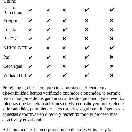
Online
Casino
✔️
✔️
✔️
✔️
❌
Barcelona
✔️
✔️
✔️
YoSports
❌
❌
✔️
✔️
✔️
Luckia
❌
❌
✔️
✔️
Bet777
❌
❌
❌
✔️
✔️
✔️
KIROLBET
❌
❌
✔️
✔️
✔️
Paf
❌
❌
✔️
✔️
✔️
LeoVegas
❌
❌
✔️
✔️
✔️
✔️
William Hill
❌
Por ejemplo, el cashout para tus apuestas en directo, cuya
disponibilidad hemos verificado operador a operador, te permite
retirar una parte de tus ganancias antes de que concluya el evento;
mientras que las retransmisiones en vivo constituyen un excelente
valor añadido, permitiendo a los usuarios seguir con imágenes sus
apuestas deportivas en directo y haciendo todo el proceso más
atractivo y envolvente.
Adicionalmente, la incorporación de deportes virtuales y la