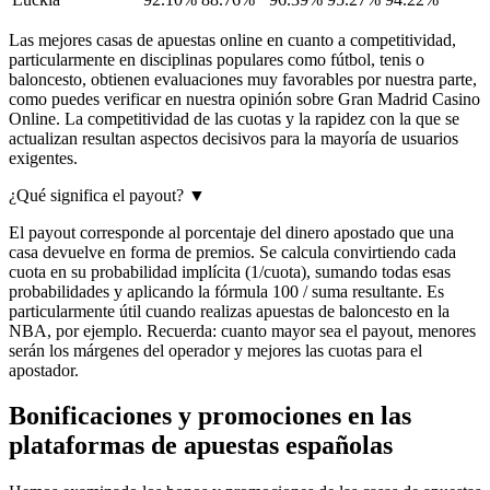
Las mejores casas de apuestas online en cuanto a competitividad,
particularmente en disciplinas populares como fútbol, tenis o
baloncesto, obtienen evaluaciones muy favorables por nuestra parte,
como puedes verificar en nuestra opinión sobre Gran Madrid Casino
Online. La competitividad de las cuotas y la rapidez con la que se
actualizan resultan aspectos decisivos para la mayoría de usuarios
exigentes.
¿Qué significa el payout?
▼
El payout corresponde al porcentaje del dinero apostado que una
casa devuelve en forma de premios. Se calcula convirtiendo cada
cuota en su probabilidad implícita (1/cuota), sumando todas esas
probabilidades y aplicando la fórmula 100 / suma resultante. Es
particularmente útil cuando realizas apuestas de baloncesto en la
NBA, por ejemplo. Recuerda: cuanto mayor sea el payout, menores
serán los márgenes del operador y mejores las cuotas para el
apostador.
Bonificaciones y promociones en las
plataformas de apuestas españolas