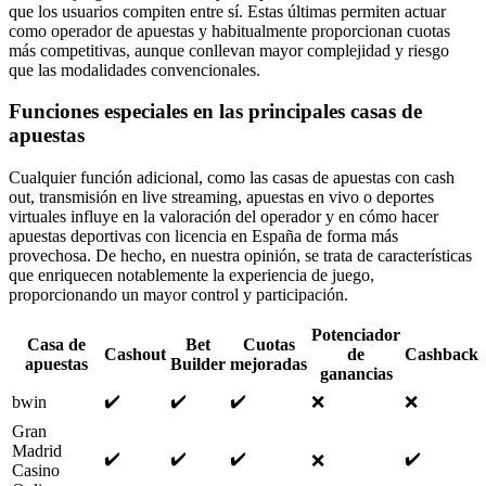
que los usuarios compiten entre sí. Estas últimas permiten actuar
como operador de apuestas y habitualmente proporcionan cuotas
más competitivas, aunque conllevan mayor complejidad y riesgo
que las modalidades convencionales.
Funciones especiales en las principales casas de
apuestas
Cualquier función adicional, como las casas de apuestas con cash
out, transmisión en live streaming, apuestas en vivo o deportes
virtuales influye en la valoración del operador y en cómo hacer
apuestas deportivas con licencia en España de forma más
provechosa. De hecho, en nuestra opinión, se trata de características
que enriquecen notablemente la experiencia de juego,
proporcionando un mayor control y participación.
Potenciador
Casa de
Bet
Cuotas
Cashout
de
Cashback
apuestas
Builder
mejoradas
ganancias
✔️
✔️
✔️
bwin
❌
❌
Gran
Madrid
✔️
✔️
✔️
✔️
❌
Casino