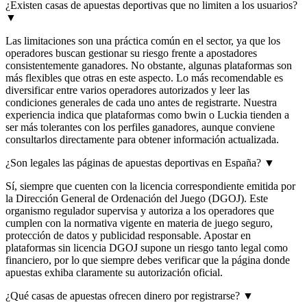
¿Existen casas de apuestas deportivas que no limiten a los usuarios?
▼
Las limitaciones son una práctica común en el sector, ya que los
operadores buscan gestionar su riesgo frente a apostadores
consistentemente ganadores. No obstante, algunas plataformas son
más flexibles que otras en este aspecto. Lo más recomendable es
diversificar entre varios operadores autorizados y leer las
condiciones generales de cada uno antes de registrarte. Nuestra
experiencia indica que plataformas como bwin o Luckia tienden a
ser más tolerantes con los perfiles ganadores, aunque conviene
consultarlos directamente para obtener información actualizada.
¿Son legales las páginas de apuestas deportivas en España?
▼
Sí, siempre que cuenten con la licencia correspondiente emitida por
la Dirección General de Ordenación del Juego (DGOJ). Este
organismo regulador supervisa y autoriza a los operadores que
cumplen con la normativa vigente en materia de juego seguro,
protección de datos y publicidad responsable. Apostar en
plataformas sin licencia DGOJ supone un riesgo tanto legal como
financiero, por lo que siempre debes verificar que la página donde
apuestas exhiba claramente su autorización oficial.
¿Qué casas de apuestas ofrecen dinero por registrarse?
▼