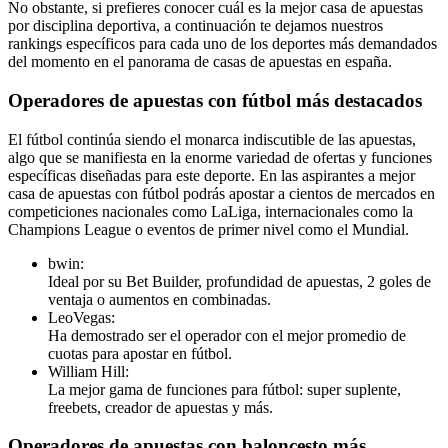
No obstante, si prefieres conocer cuál es la mejor casa de apuestas
por disciplina deportiva, a continuación te dejamos nuestros
rankings específicos para cada uno de los deportes más demandados
del momento en el panorama de casas de apuestas en españa.
Operadores de apuestas con fútbol más destacados
El fútbol continúa siendo el monarca indiscutible de las apuestas,
algo que se manifiesta en la enorme variedad de ofertas y funciones
específicas diseñadas para este deporte. En las aspirantes a mejor
casa de apuestas con fútbol podrás apostar a cientos de mercados en
competiciones nacionales como LaLiga, internacionales como la
Champions League o eventos de primer nivel como el Mundial.
bwin:
Ideal por su Bet Builder, profundidad de apuestas, 2 goles de
ventaja o aumentos en combinadas.
LeoVegas:
Ha demostrado ser el operador con el mejor promedio de
cuotas para apostar en fútbol.
William Hill:
La mejor gama de funciones para fútbol: super suplente,
freebets, creador de apuestas y más.
Operadores de apuestas con baloncesto más