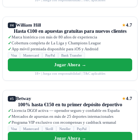
William Hill
4.7
★
#4
Hasta €100 en apuestas gratuitas para nuevos clientes
Marca histórica con más de 80 años de experiencia
✓
Cobertura completa de La Liga y Champions League
✓
App móvil premiada disponible para iOS y Android
✓
Visa
Mastercard
PayPal
Bank Transfer
Jugar Ahora →
18+ | Juega con responsabilidad | T&C aplicables
Betway
4.7
★
#5
100% hasta €150 en tu primer depósito deportivo
Licencia DGOJ activa — operador seguro y confiable en España
✓
Mercados de apuestas en más de 25 deportes internacionales
✓
Programa VIP exclusivo con recompensas y cashback semanal
✓
Visa
Mastercard
Skrill
Neteller
PayPal
Jugar Ahora →