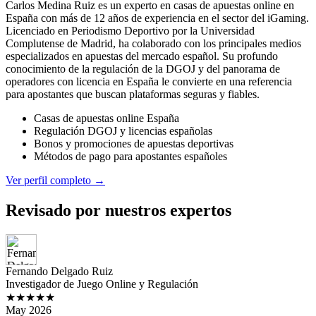
Carlos Medina Ruiz es un experto en casas de apuestas online en
España con más de 12 años de experiencia en el sector del iGaming.
Licenciado en Periodismo Deportivo por la Universidad
Complutense de Madrid, ha colaborado con los principales medios
especializados en apuestas del mercado español. Su profundo
conocimiento de la regulación de la DGOJ y del panorama de
operadores con licencia en España le convierte en una referencia
para apostantes que buscan plataformas seguras y fiables.
Casas de apuestas online España
Regulación DGOJ y licencias españolas
Bonos y promociones de apuestas deportivas
Métodos de pago para apostantes españoles
Ver perfil completo →
Revisado por nuestros expertos
Fernando Delgado Ruiz
Investigador de Juego Online y Regulación
★★★★★
May 2026