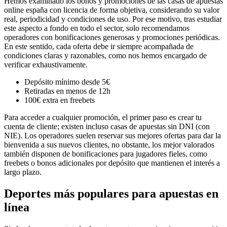
Hemos examinado los bonos y promociones de las casas de apuestas
online españa con licencia de forma objetiva, considerando su valor
real, periodicidad y condiciones de uso. Por ese motivo, tras estudiar
este aspecto a fondo en todo el sector, solo recomendamos
operadores con bonificaciones generosas y promociones periódicas.
En este sentido, cada oferta debe ir siempre acompañada de
condiciones claras y razonables, como nos hemos encargado de
verificar exhaustivamente.
Depósito mínimo desde 5€
Retiradas en menos de 12h
100€ extra en freebets
Para acceder a cualquier promoción, el primer paso es crear tu
cuenta de cliente; existen incluso casas de apuestas sin DNI (con
NIE). Los operadores suelen reservar sus mejores ofertas para dar la
bienvenida a sus nuevos clientes, no obstante, los mejor valorados
también disponen de bonificaciones para jugadores fieles, como
freebets o bonos adicionales por depósito que mantienen el interés a
largo plazo.
Deportes más populares para apuestas en
línea