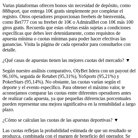
Varias plataformas ofrecen bonos sin necesidad de depósito, como
888sport, que entrega 10€ gratis simplemente por completar el
registro. Otros operadores proporcionan freebets de bienvenida,
como Bet777 con su freebet de 10€ o AdmiralBet con 10€ más 100
giros gratis. Recuerda que estas ofertas están sujetas a condiciones
específicas que debes leer detenidamente, como requisitos de
apuesta mínima o cuotas mínimas para poder hacer efectivas las
ganancias. Visita la página de cada operador para consultarlos con
detalle.
¿Qué casas de apuestas tienen las mejores cuotas del mercado?
▼
Según nuestro análisis comparativo, OlyBet lidera con un payout del
96,16%, seguida de Retabet (95,31%), YoSports (95,21%) y
PokerStars (95,14%). No obstante, las cuotas varían según el
deporte y el evento específico. Para obtener el máximo valor, te
aconsejamos comparar las cuotas entre diferentes operadores antes
de realizar cada apuesta, ya que pequeñas diferencias porcentuales
pueden representar una mejora significativa en la rentabilidad a largo
plazo.
¿Cómo se calculan las cuotas de las apuestas deportivas?
▼
Las cuotas reflejan la probabilidad estimada de que un resultado se
produzca, combinada con el margen de beneficio del operador. Se