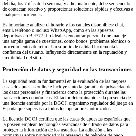
del día, los 7 días de la semana, y adicionalmente, debe ser sencillo
de contactar, reactivo y proporcionar soluciones rápidas y efectivas a
cualquier incidencia.
Es importante analizar el horario y los canales disponibles: chat,
email, teléfono o incluso WhatsApp, como en las apuestas
deportivas en Bet777. Lo ideal es encontrar personal que maneje
una amplia gama de cuestiones, como bonos, problemas técnicos o
procedimientos de retiro. Un soporte de calidad incrementa la
confianza del usuario, influyendo directamente en la reputación y
credibilidad del sitio.
Protección de datos y seguridad en las transacciones
La seguridad resulta fundamental en la evaluación de las mejores
casas de apuestas online e incluye tanto la garantía de privacidad de
los datos personales y financieros como la protección durante las
transacciones económicas. El factor determinante es la presencia de
una licencia emitida por la DGOJ, organismo regulador del juego en
España que supervisa a todos los operadores autorizados.
La licencia DGOJ certifica que las casas de apuestas españolas que
la poseen emplean tecnologías avanzadas de cifrado de datos para
proteger la información de los usuarios. La adhesión a las
normativas sobre privacidad y la presencia de métodos de pago