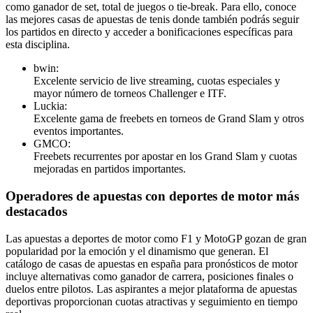
como ganador de set, total de juegos o tie-break. Para ello, conoce
las mejores casas de apuestas de tenis donde también podrás seguir
los partidos en directo y acceder a bonificaciones específicas para
esta disciplina.
bwin:
Excelente servicio de live streaming, cuotas especiales y
mayor número de torneos Challenger e ITF.
Luckia:
Excelente gama de freebets en torneos de Grand Slam y otros
eventos importantes.
GMCO:
Freebets recurrentes por apostar en los Grand Slam y cuotas
mejoradas en partidos importantes.
Operadores de apuestas con deportes de motor más
destacados
Las apuestas a deportes de motor como F1 y MotoGP gozan de gran
popularidad por la emoción y el dinamismo que generan. El
catálogo de casas de apuestas en españa para pronósticos de motor
incluye alternativas como ganador de carrera, posiciones finales o
duelos entre pilotos. Las aspirantes a mejor plataforma de apuestas
deportivas proporcionan cuotas atractivas y seguimiento en tiempo