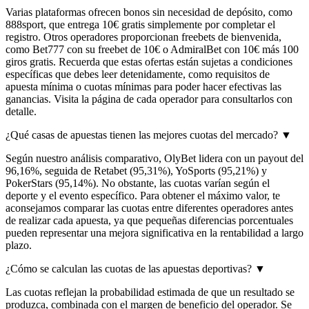
Varias plataformas ofrecen bonos sin necesidad de depósito, como
888sport, que entrega 10€ gratis simplemente por completar el
registro. Otros operadores proporcionan freebets de bienvenida,
como Bet777 con su freebet de 10€ o AdmiralBet con 10€ más 100
giros gratis. Recuerda que estas ofertas están sujetas a condiciones
específicas que debes leer detenidamente, como requisitos de
apuesta mínima o cuotas mínimas para poder hacer efectivas las
ganancias. Visita la página de cada operador para consultarlos con
detalle.
¿Qué casas de apuestas tienen las mejores cuotas del mercado?
▼
Según nuestro análisis comparativo, OlyBet lidera con un payout del
96,16%, seguida de Retabet (95,31%), YoSports (95,21%) y
PokerStars (95,14%). No obstante, las cuotas varían según el
deporte y el evento específico. Para obtener el máximo valor, te
aconsejamos comparar las cuotas entre diferentes operadores antes
de realizar cada apuesta, ya que pequeñas diferencias porcentuales
pueden representar una mejora significativa en la rentabilidad a largo
plazo.
¿Cómo se calculan las cuotas de las apuestas deportivas?
▼
Las cuotas reflejan la probabilidad estimada de que un resultado se
produzca, combinada con el margen de beneficio del operador. Se