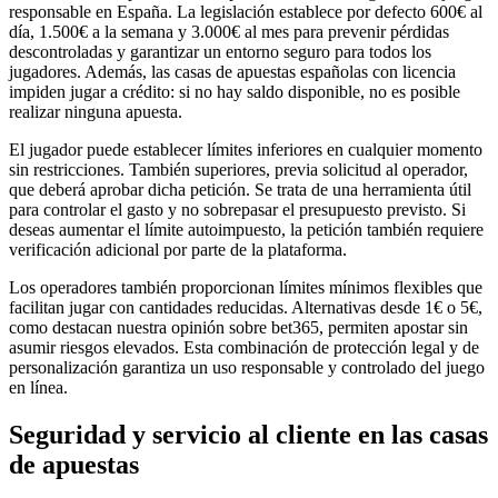
responsable en España. La legislación establece por defecto 600€ al
día, 1.500€ a la semana y 3.000€ al mes para prevenir pérdidas
descontroladas y garantizar un entorno seguro para todos los
jugadores. Además, las casas de apuestas españolas con licencia
impiden jugar a crédito: si no hay saldo disponible, no es posible
realizar ninguna apuesta.
El jugador puede establecer límites inferiores en cualquier momento
sin restricciones. También superiores, previa solicitud al operador,
que deberá aprobar dicha petición. Se trata de una herramienta útil
para controlar el gasto y no sobrepasar el presupuesto previsto. Si
deseas aumentar el límite autoimpuesto, la petición también requiere
verificación adicional por parte de la plataforma.
Los operadores también proporcionan límites mínimos flexibles que
facilitan jugar con cantidades reducidas. Alternativas desde 1€ o 5€,
como destacan nuestra opinión sobre bet365, permiten apostar sin
asumir riesgos elevados. Esta combinación de protección legal y de
personalización garantiza un uso responsable y controlado del juego
en línea.
Seguridad y servicio al cliente en las casas
de apuestas