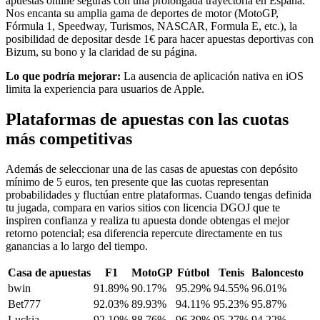
apuestas online seguras con una prolongada trayectoria en España.
Nos encanta su amplia gama de deportes de motor (MotoGP,
Fórmula 1, Speedway, Turismos, NASCAR, Formula E, etc.), la
posibilidad de depositar desde 1€ para hacer apuestas deportivas con
Bizum, su bono y la claridad de su página.
Lo que podría mejorar:
La ausencia de aplicación nativa en iOS
limita la experiencia para usuarios de Apple.
Plataformas de apuestas con las cuotas
más competitivas
Además de seleccionar una de las casas de apuestas con depósito
mínimo de 5 euros, ten presente que las cuotas representan
probabilidades y fluctúan entre plataformas. Cuando tengas definida
tu jugada, compara en varios sitios con licencia DGOJ que te
inspiren confianza y realiza tu apuesta donde obtengas el mejor
retorno potencial; esa diferencia repercute directamente en tus
ganancias a lo largo del tiempo.
Casa de apuestas
F1
MotoGP
Fútbol
Tenis
Baloncesto
bwin
91.89%
90.17%
95.29%
94.55%
96.01%
Bet777
92.03%
89.93%
94.11%
95.23%
95.87%
Luckia
92.10%
88.76%
96.39%
95.27%
94.22%