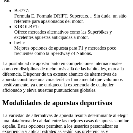
real.
Bet777:
Formula E, Formula DRIFT, Supercars… Sin duda, un sitio
referente para apasionados del motor.
KIROLBET:
Ofrece mercados alternativos como las Superbikes y
excelentes apuestas anticipadas a motor.
bwin:
Mejores opciones de apuesta para F1 y mercados poco
frecuentes como la Speedway of Nations.
La posibilidad de apostar tanto en competiciones internacionales
como en disciplinas de nicho, más allá de las habituales, marca la
diferencia. Disponer de un extenso abanico de alternativas de
apuesta constituye una característica fundamental que valoramos
positivamente, ya que enriquece la experiencia de cualquier
aficionado y eleva nuestras puntuaciones globales.
Modalidades de apuestas deportivas
La variedad de alternativas de apuesta resulta determinante al elegir
una plataforma de calidad entre las mejores casas de apuestas online
españa. Estas opciones permiten a los usuarios personalizar su
experiencia y aplicar estrategias según sus preferencias y