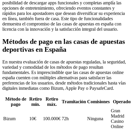
posibilidad de descargar apps funcionales y completas amplía las
opciones de entretenimiento, ofreciendo eventos constantes y
rápidos para los apostadores que desean diversificar su experiencia
en línea, también fuera de casa. Este tipo de funcionalidades
demuestra el compromiso de las casas de apuestas en españa con
licencia con la innovación y la satisfacción integral del usuario.
Métodos de pago en las casas de apuestas
deportivas en España
En nuestra evaluación de casas de apuestas reguladas, la seguridad,
variedad y comodidad de los métodos de pago resultan
fundamentales. Es imprescindible que las casas de apuestas online
españa cuenten con múltiples alternativas para satisfacer las
preferencias de los usuarios, desde métodos tradicionales hasta vías
digitales inmediatas como Bizum, Apple Pay o PaysafeCard.
Método de
Retiro
Retiro
Tramitación
Comisiones
Operado
pago
mín.
máx.
Gran
Madrid
Bizum
10€
100.000€
72h
Ninguna
Casino
Online