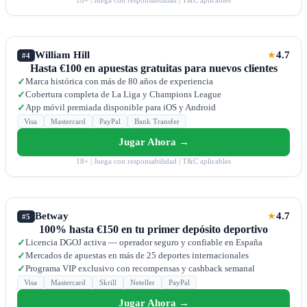
William Hill
4.7
★
#4
Hasta €100 en apuestas gratuitas para nuevos clientes
Marca histórica con más de 80 años de experiencia
✓
Cobertura completa de La Liga y Champions League
✓
App móvil premiada disponible para iOS y Android
✓
Visa
Mastercard
PayPal
Bank Transfer
Jugar Ahora →
18+ | Juega con responsabilidad | T&C aplicables
Betway
4.7
★
#5
100% hasta €150 en tu primer depósito deportivo
Licencia DGOJ activa — operador seguro y confiable en España
✓
Mercados de apuestas en más de 25 deportes internacionales
✓
Programa VIP exclusivo con recompensas y cashback semanal
✓
Visa
Mastercard
Skrill
Neteller
PayPal
Jugar Ahora →