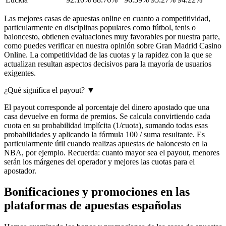
Las mejores casas de apuestas online en cuanto a competitividad,
particularmente en disciplinas populares como fútbol, tenis o
baloncesto, obtienen evaluaciones muy favorables por nuestra parte,
como puedes verificar en nuestra opinión sobre Gran Madrid Casino
Online. La competitividad de las cuotas y la rapidez con la que se
actualizan resultan aspectos decisivos para la mayoría de usuarios
exigentes.
¿Qué significa el payout?
▼
El payout corresponde al porcentaje del dinero apostado que una
casa devuelve en forma de premios. Se calcula convirtiendo cada
cuota en su probabilidad implícita (1/cuota), sumando todas esas
probabilidades y aplicando la fórmula 100 / suma resultante. Es
particularmente útil cuando realizas apuestas de baloncesto en la
NBA, por ejemplo. Recuerda: cuanto mayor sea el payout, menores
serán los márgenes del operador y mejores las cuotas para el
apostador.
Bonificaciones y promociones en las
plataformas de apuestas españolas