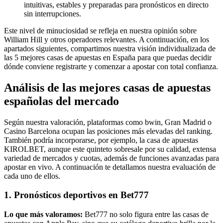
intuitivas, estables y preparadas para pronósticos en directo
sin interrupciones.
Este nivel de minuciosidad se refleja en nuestra opinión sobre
William Hill y otros operadores relevantes. A continuación, en los
apartados siguientes, compartimos nuestra visión individualizada de
las 5 mejores casas de apuestas en España para que puedas decidir
dónde conviene registrarte y comenzar a apostar con total confianza.
Análisis de las mejores casas de apuestas
españolas del mercado
Según nuestra valoración, plataformas como bwin, Gran Madrid o
Casino Barcelona ocupan las posiciones más elevadas del ranking.
También podría incorporarse, por ejemplo, la casa de apuestas
KIROLBET, aunque este quinteto sobresale por su calidad, extensa
variedad de mercados y cuotas, además de funciones avanzadas para
apostar en vivo. A continuación te detallamos nuestra evaluación de
cada uno de ellos.
1. Pronósticos deportivos en Bet777
Lo que más valoramos:
Bet777 no solo figura entre las casas de