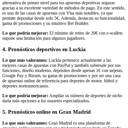
alternativa de primer nivel para tus apuestas deportivas seguras
gracias a su excelente variedad de métodos de pago. En este sentido,
es una de las casas de apuestas con Visa más notables, ya que
permite depositar desde solo 5€. Además, destacan su funcionalidad,
gama de promociones y su intuitivo Bet Builder.
Lo que podría mejorar:
El mínimo de retiro de 20€ con e-wallets
supone una limitación para algunos jugadores.
4. Pronósticos deportivos en Luckia
Lo que más valoramos:
Luckia pertenece actualmente a las
mejores casas de apuestas con PayPal y también sobresale por sus
funciones, diseño moderno, depósitos desde apenas 1€ con tarjetas,
Google Pay y Bizum, su gama de promociones y por ser una casa
de apuestas online de referencia para deportes de motor, fútbol y
deportes norteamericanos.
Lo que podría mejorar:
Ampliar su número de deportes de nicho
daría más opciones a los usuarios especializados.
5. Pronósticos online en Gran Madrid
Lo que más valoramos:
Gran Madrid es una plataforma de