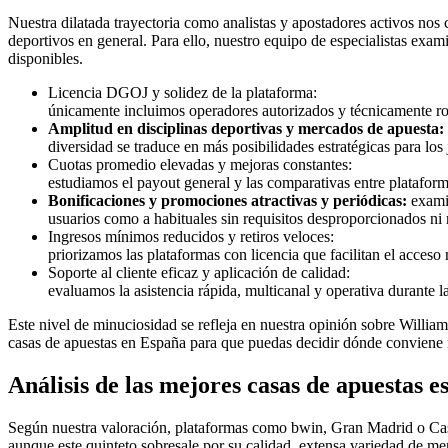
Nuestra dilatada trayectoria como analistas y apostadores activos nos
deportivos en general. Para ello, nuestro equipo de especialistas exa
disponibles.
Licencia DGOJ y solidez de la plataforma:
únicamente incluimos operadores autorizados y técnicamente rob
Amplitud en disciplinas deportivas y mercados de apuesta:
diversidad se traduce en más posibilidades estratégicas para los
Cuotas promedio elevadas y mejoras constantes:
estudiamos el payout general y las comparativas entre platafor
Bonificaciones y promociones atractivas y periódicas:
examin
usuarios como a habituales sin requisitos desproporcionados ni 
Ingresos mínimos reducidos y retiros veloces:
priorizamos las plataformas con licencia que facilitan el acceso 
Soporte al cliente eficaz y aplicación de calidad:
evaluamos la asistencia rápida, multicanal y operativa durante l
Este nivel de minuciosidad se refleja en nuestra opinión sobre William
casas de apuestas en España para que puedas decidir dónde conviene re
Análisis de las mejores casas de apuestas 
Según nuestra valoración, plataformas como bwin, Gran Madrid o Cas
aunque este quinteto sobresale por su calidad, extensa variedad de me