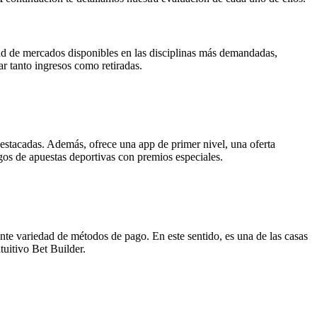
dad de mercados disponibles en las disciplinas más demandadas,
ar tanto ingresos como retiradas.
estacadas. Además, ofrece una app de primer nivel, una oferta
egos de apuestas deportivas con premios especiales.
ente variedad de métodos de pago. En este sentido, es una de las casas
uitivo Bet Builder.