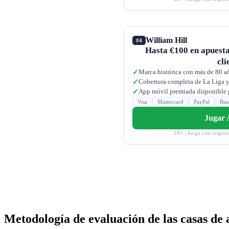
William Hill
#4
Hasta €100 en apuesta
cli
Marca histórica con más de 80 a
✓
Cobertura completa de La Liga
✓
App móvil premiada disponible 
✓
Visa
Mastercard
PayPal
Ban
Jugar
18+ | Juega con respon
Metodología de evaluación de las casas de 