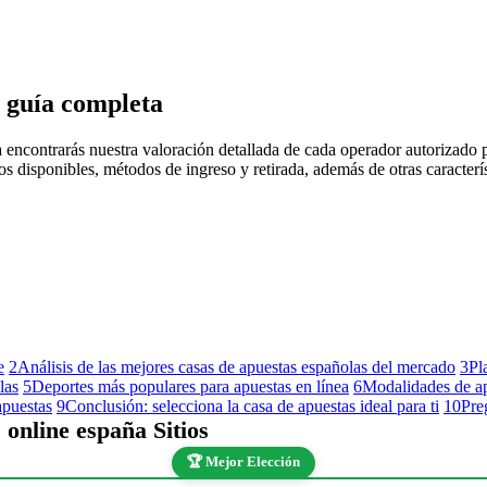
 guía completa
a encontrarás nuestra valoración detallada de cada operador autorizado 
 disponibles, métodos de ingreso y retirada, además de otras caracterís
e
2
Análisis de las mejores casas de apuestas españolas del mercado
3
Pl
las
5
Deportes más populares para apuestas en línea
6
Modalidades de ap
apuestas
9
Conclusión: selecciona la casa de apuestas ideal para ti
10
Pre
 online españa Sitios
🏆 Mejor Elección