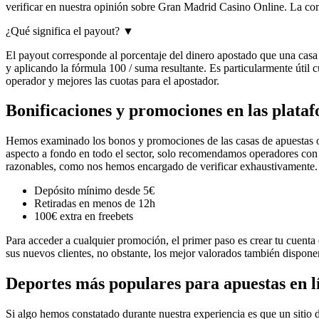
verificar en nuestra opinión sobre Gran Madrid Casino Online. La compe
¿Qué significa el payout?
▼
El payout corresponde al porcentaje del dinero apostado que una casa
y aplicando la fórmula 100 / suma resultante. Es particularmente úti
operador y mejores las cuotas para el apostador.
Bonificaciones y promociones en las plata
Hemos examinado los bonos y promociones de las casas de apuestas onli
aspecto a fondo en todo el sector, solo recomendamos operadores con 
razonables, como nos hemos encargado de verificar exhaustivamente.
Depósito mínimo desde 5€
Retiradas en menos de 12h
100€ extra en freebets
Para acceder a cualquier promoción, el primer paso es crear tu cuenta 
sus nuevos clientes, no obstante, los mejor valorados también disponen
Deportes más populares para apuestas en l
Si algo hemos constatado durante nuestra experiencia es que un sitio 