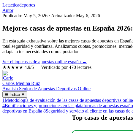
Latacticadeportes
Autor
Publicado: May 5, 2026
·
Actualizado: May 6, 2026
Mejores casas de apuestas en España 2026:
En esta guía exhaustiva sobre las mejores casas de apuestas en Españ
total seguridad y confianza. Analizamos cuotas, promociones, mercados
adapta a tus necesidades como apostador.
Ver el top casas de apuestas online españa →
★★★★★
4.9/5 — Verificado por 470 lectores
Carlos Medina Ruiz
Analista Senior de Apuestas Deportivas Online
☰
Índice
▼
1
Metodología de evaluación de las casas de apuestas deportivas onlin
4
Bonificaciones y promociones en las plataformas de apuestas españo
deportivas en España
8
Seguridad y servicio al cliente en las casas de 
Top casas de apuestas