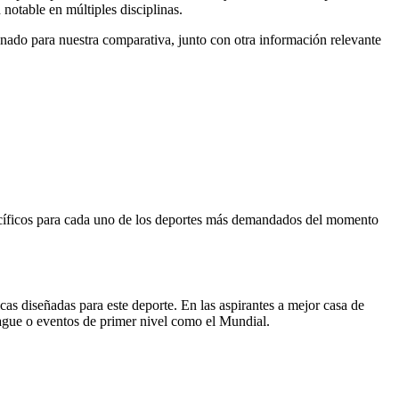
notable en múltiples disciplinas.
nado para nuestra comparativa, junto con otra información relevante
specíficos para cada uno de los deportes más demandados del momento
cas diseñadas para este deporte. En las aspirantes a mejor casa de
ague o eventos de primer nivel como el Mundial.