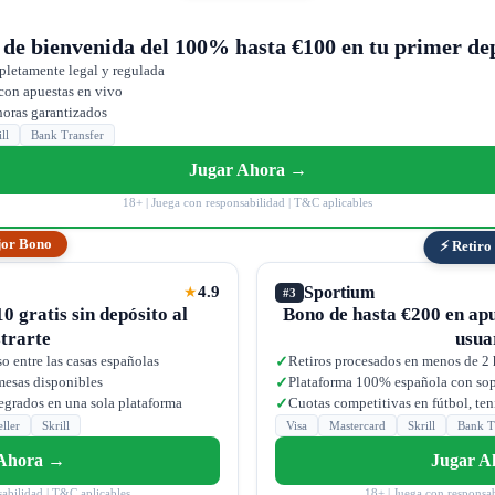
de bienvenida del 100% hasta €100 en tu primer de
letamente legal y regulada
con apuestas en vivo
horas garantizados
ll
Bank Transfer
Jugar Ahora →
18+ | Juega con responsabilidad | T&C aplicables
jor Bono
⚡ Retiro
Sportium
4.9
★
#3
 gratis sin depósito al
Bono de hasta €200 en apu
strarte
usua
 entre las casas españolas
Retiros procesados en menos de 2
✓
mesas disponibles
Plataforma 100% española con sop
✓
egrados en una sola plataforma
Cuotas competitivas en fútbol, ten
✓
ller
Skrill
Visa
Mastercard
Skrill
Bank T
 Ahora →
Jugar A
sabilidad | T&C aplicables
18+ | Juega con responsab