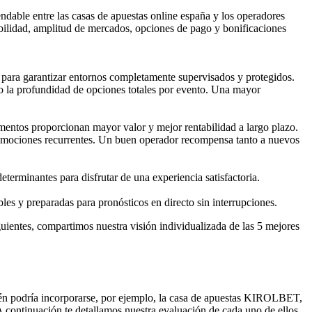
ndable entre las casas de apuestas online españa y los operadores
abilidad, amplitud de mercados, opciones de pago y bonificaciones
d para garantizar entornos completamente supervisados y protegidos.
o la profundidad de opciones totales por evento. Una mayor
umentos proporcionan mayor valor y mejor rentabilidad a largo plazo.
promociones recurrentes. Un buen operador recompensa tanto a nuevos
determinantes para disfrutar de una experiencia satisfactoria.
bles y preparadas para pronósticos en directo sin interrupciones.
guientes, compartimos nuestra visión individualizada de las 5 mejores
én podría incorporarse, por ejemplo, la casa de apuestas KIROLBET,
 continuación te detallamos nuestra evaluación de cada uno de ellos.