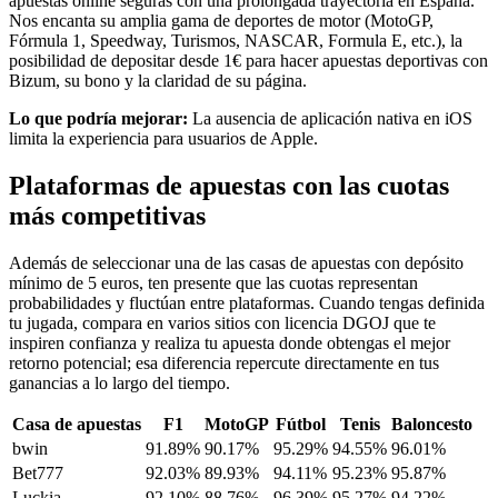
apuestas online seguras con una prolongada trayectoria en España.
Nos encanta su amplia gama de deportes de motor (MotoGP,
Fórmula 1, Speedway, Turismos, NASCAR, Formula E, etc.), la
posibilidad de depositar desde 1€ para hacer apuestas deportivas con
Bizum, su bono y la claridad de su página.
Lo que podría mejorar:
La ausencia de aplicación nativa en iOS
limita la experiencia para usuarios de Apple.
Plataformas de apuestas con las cuotas
más competitivas
Además de seleccionar una de las casas de apuestas con depósito
mínimo de 5 euros, ten presente que las cuotas representan
probabilidades y fluctúan entre plataformas. Cuando tengas definida
tu jugada, compara en varios sitios con licencia DGOJ que te
inspiren confianza y realiza tu apuesta donde obtengas el mejor
retorno potencial; esa diferencia repercute directamente en tus
ganancias a lo largo del tiempo.
Casa de apuestas
F1
MotoGP
Fútbol
Tenis
Baloncesto
bwin
91.89%
90.17%
95.29%
94.55%
96.01%
Bet777
92.03%
89.93%
94.11%
95.23%
95.87%
Luckia
92.10%
88.76%
96.39%
95.27%
94.22%