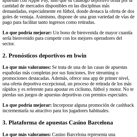
apuestas con Apple Pay, sino que su catálogo deportivo brilla por la
cantidad de mercados disponibles en las disciplinas más
demandadas, especialmente en fútbol, donde destaca la oferta de dos
goles de ventaja. Asimismo, dispone de una gran variedad de vías de
pago para facilitar tanto ingresos como retiradas.
Lo que podría mejorar:
Un bono de bienvenida de mayor cuantía
sería bienvenido para competir con los mejores operadores del
sector.
2. Pronósticos deportivos en bwin
Lo que más valoramos:
Se trata de una de las casas de apuestas
españolas más completas por sus funciones, live streaming o
promociones destacadas. Además, ofrece una app de primer nivel,
una oferta deportiva excepcional, un proceso de retirada de los más
rápidos y es referente para apostar en ciclismo, fútbol y motor. No te
pierdas sus juegos de apuestas deportivas con premios especiales.
Lo que podría mejorar:
Incorporar alguna promoción de cashback
incrementaría su atractivo para los jugadores habituales.
3. Plataforma de apuestas Casino Barcelona
Lo que más valoramos:
Casino Barcelona representa una