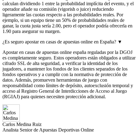
calculan dividiendo 1 entre la probabilidad implícita del evento, y el
operador añade su comisión (vigorish o juice) reduciendo
ligeramente las cuotas respecto a las probabilidades reales. Por
ejemplo, si un equipo tiene un 50% de probabilidades reales de
ganar, la cuota justa sería 2.00, pero el operador podría ofrecerla en
1.90 para asegurar su margen.
¿Es seguro apostar en casas de apuestas online en España?
▼
Apostar en casas de apuestas online españa reguladas por la DGOJ
es completamente seguro. Estos operadores están obligados a utilizar
cifrado SSL de alta seguridad, a verificar la identidad de los
jugadores, a mantener los fondos de los clientes separados de los
fondos operativos y a cumplir con la normativa de protección de
datos. Además, promueven herramientas de juego con
responsabilidad como límites de depósito, autoexclusión temporal y
acceso al Registro General de Interdicciones de Acceso al Juego
(RGIAJ) para quienes necesiten protección adicional.
Carlos Medina Ruiz
Analista Senior de Apuestas Deportivas Online