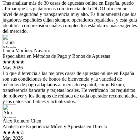
Tras analizar más de 30 casas de apuestas online en España, puedo
afirmar que las plataformas con licencia de la DGOJ ofrecen un
nivel de seguridad y transparencia muy alto. Es fundamental que los
jugadores españoles elijan siempre operadores regulados, y esta guía
identifica con precisión cuáles cumplen los estándares más exigentes
del mercado.
Laura Martínez Navarro
Especialista en Métodos de Pago y Bonos de Apuestas
★★★★★
May 2026
Lo que diferencia a las mejores casas de apuestas online en España
son sus condiciones de bonos de bienvenida y la variedad de
métodos de pago adaptados al mercado español, como Bizum,
transferencia bancaria y tarjetas locales. He verificado los requisitos
de rollover y los tiempos de retirada de cada operador recomendado,
y los datos son fiables y actualizados.
Álex Romero Chen
Analista de Experiencia Móvil y Apuestas en Directo
★★★★☆
May 2026