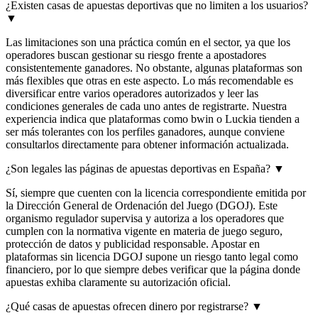
¿Existen casas de apuestas deportivas que no limiten a los usuarios?
▼
Las limitaciones son una práctica común en el sector, ya que los
operadores buscan gestionar su riesgo frente a apostadores
consistentemente ganadores. No obstante, algunas plataformas son
más flexibles que otras en este aspecto. Lo más recomendable es
diversificar entre varios operadores autorizados y leer las
condiciones generales de cada uno antes de registrarte. Nuestra
experiencia indica que plataformas como bwin o Luckia tienden a
ser más tolerantes con los perfiles ganadores, aunque conviene
consultarlos directamente para obtener información actualizada.
¿Son legales las páginas de apuestas deportivas en España?
▼
Sí, siempre que cuenten con la licencia correspondiente emitida por
la Dirección General de Ordenación del Juego (DGOJ). Este
organismo regulador supervisa y autoriza a los operadores que
cumplen con la normativa vigente en materia de juego seguro,
protección de datos y publicidad responsable. Apostar en
plataformas sin licencia DGOJ supone un riesgo tanto legal como
financiero, por lo que siempre debes verificar que la página donde
apuestas exhiba claramente su autorización oficial.
¿Qué casas de apuestas ofrecen dinero por registrarse?
▼