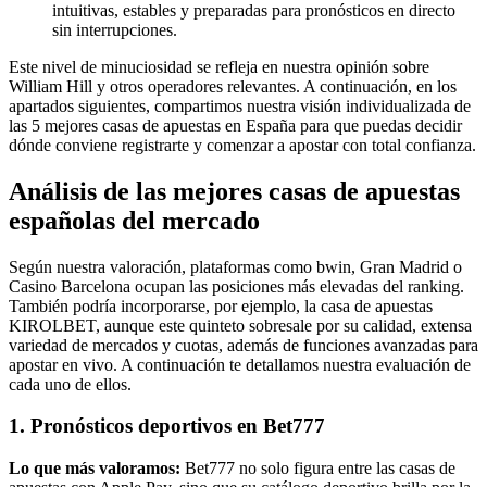
intuitivas, estables y preparadas para pronósticos en directo
sin interrupciones.
Este nivel de minuciosidad se refleja en nuestra opinión sobre
William Hill y otros operadores relevantes. A continuación, en los
apartados siguientes, compartimos nuestra visión individualizada de
las 5 mejores casas de apuestas en España para que puedas decidir
dónde conviene registrarte y comenzar a apostar con total confianza.
Análisis de las mejores casas de apuestas
españolas del mercado
Según nuestra valoración, plataformas como bwin, Gran Madrid o
Casino Barcelona ocupan las posiciones más elevadas del ranking.
También podría incorporarse, por ejemplo, la casa de apuestas
KIROLBET, aunque este quinteto sobresale por su calidad, extensa
variedad de mercados y cuotas, además de funciones avanzadas para
apostar en vivo. A continuación te detallamos nuestra evaluación de
cada uno de ellos.
1. Pronósticos deportivos en Bet777
Lo que más valoramos:
Bet777 no solo figura entre las casas de