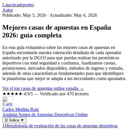
Latacticadeportes
Autor
Publicado: May 5, 2026
·
Actualizado: May 6, 2026
Mejores casas de apuestas en España
2026: guía completa
En esta guía exhaustiva sobre las mejores casas de apuestas en
España encontrarás nuestra valoración detallada de cada operador
autorizado por la DGOJ para que puedas realizar tus pronósticos
deportivos con total seguridad y confianza. Analizamos cuotas,
promociones, mercados disponibles, métodos de ingreso y retirada,
además de otras características fundamentales para que identifiques
la plataforma que mejor se adapta a tus necesidades como apostador.
Ver el top casas de apuestas online españa →
★★★★★
4.9/5 — Verificado por 470 lectores
Carlos Medina Ruiz
Analista Senior de Apuestas Deportivas Online
☰
Índice
▼
1
Metodología de evaluación de las casas de apuestas deportivas