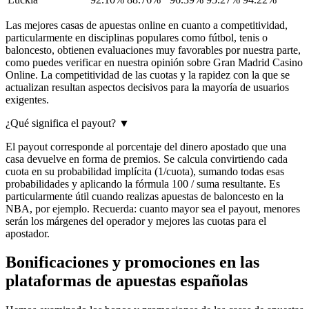
Las mejores casas de apuestas online en cuanto a competitividad,
particularmente en disciplinas populares como fútbol, tenis o
baloncesto, obtienen evaluaciones muy favorables por nuestra parte,
como puedes verificar en nuestra opinión sobre Gran Madrid Casino
Online. La competitividad de las cuotas y la rapidez con la que se
actualizan resultan aspectos decisivos para la mayoría de usuarios
exigentes.
¿Qué significa el payout?
▼
El payout corresponde al porcentaje del dinero apostado que una
casa devuelve en forma de premios. Se calcula convirtiendo cada
cuota en su probabilidad implícita (1/cuota), sumando todas esas
probabilidades y aplicando la fórmula 100 / suma resultante. Es
particularmente útil cuando realizas apuestas de baloncesto en la
NBA, por ejemplo. Recuerda: cuanto mayor sea el payout, menores
serán los márgenes del operador y mejores las cuotas para el
apostador.
Bonificaciones y promociones en las
plataformas de apuestas españolas