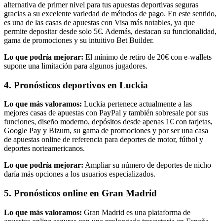
alternativa de primer nivel para tus apuestas deportivas seguras
gracias a su excelente variedad de métodos de pago. En este sentido,
es una de las casas de apuestas con Visa más notables, ya que
permite depositar desde solo 5€. Además, destacan su funcionalidad,
gama de promociones y su intuitivo Bet Builder.
Lo que podría mejorar:
El mínimo de retiro de 20€ con e-wallets
supone una limitación para algunos jugadores.
4. Pronósticos deportivos en Luckia
Lo que más valoramos:
Luckia pertenece actualmente a las
mejores casas de apuestas con PayPal y también sobresale por sus
funciones, diseño moderno, depósitos desde apenas 1€ con tarjetas,
Google Pay y Bizum, su gama de promociones y por ser una casa
de apuestas online de referencia para deportes de motor, fútbol y
deportes norteamericanos.
Lo que podría mejorar:
Ampliar su número de deportes de nicho
daría más opciones a los usuarios especializados.
5. Pronósticos online en Gran Madrid
Lo que más valoramos:
Gran Madrid es una plataforma de