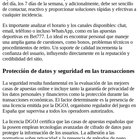
del día, los 7 días de la semana, y adicionalmente, debe ser sencillo
de contactar, reactivo y proporcionar soluciones rápidas y efectivas a
cualquier incidencia.
Es importante analizar el horario y los canales disponibles: chat,
email, teléfono o incluso WhatsApp, como en las apuestas
deportivas en Bet777. Lo ideal es encontrar personal que maneje
una amplia gama de cuestiones, como bonos, problemas técnicos o
procedimientos de retiro. Un soporte de calidad incrementa la
confianza del usuario, influyendo directamente en la reputación y
credibilidad del sitio.
Protección de datos y seguridad en las transacciones
La seguridad resulta fundamental en la evaluación de las mejores
casas de apuestas online e incluye tanto la garantía de privacidad de
los datos personales y financieros como la protección durante las
transacciones económicas. El factor determinante es la presencia de
una licencia emitida por la DGOJ, organismo regulador del juego en
España que supervisa a todos los operadores autorizados.
La licencia DGOJ certifica que las casas de apuestas españolas que
la poseen emplean tecnologías avanzadas de cifrado de datos para
proteger la información de los usuarios. La adhesión a las
normativas sobre privacidad y la presencia de métodos de pago