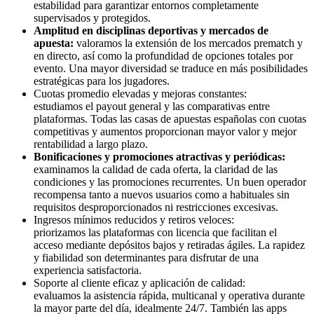
estabilidad para garantizar entornos completamente
supervisados y protegidos.
Amplitud en disciplinas deportivas y mercados de
apuesta:
valoramos la extensión de los mercados prematch y
en directo, así como la profundidad de opciones totales por
evento. Una mayor diversidad se traduce en más posibilidades
estratégicas para los jugadores.
Cuotas promedio elevadas y mejoras constantes:
estudiamos el payout general y las comparativas entre
plataformas. Todas las casas de apuestas españolas con cuotas
competitivas y aumentos proporcionan mayor valor y mejor
rentabilidad a largo plazo.
Bonificaciones y promociones atractivas y periódicas:
examinamos la calidad de cada oferta, la claridad de las
condiciones y las promociones recurrentes. Un buen operador
recompensa tanto a nuevos usuarios como a habituales sin
requisitos desproporcionados ni restricciones excesivas.
Ingresos mínimos reducidos y retiros veloces:
priorizamos las plataformas con licencia que facilitan el
acceso mediante depósitos bajos y retiradas ágiles. La rapidez
y fiabilidad son determinantes para disfrutar de una
experiencia satisfactoria.
Soporte al cliente eficaz y aplicación de calidad:
evaluamos la asistencia rápida, multicanal y operativa durante
la mayor parte del día, idealmente 24/7. También las apps