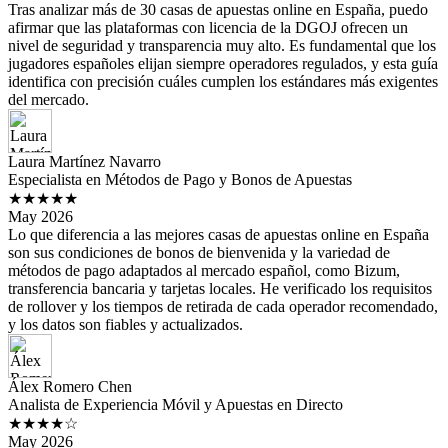
Tras analizar más de 30 casas de apuestas online en España, puedo
afirmar que las plataformas con licencia de la DGOJ ofrecen un
nivel de seguridad y transparencia muy alto. Es fundamental que los
jugadores españoles elijan siempre operadores regulados, y esta guía
identifica con precisión cuáles cumplen los estándares más exigentes
del mercado.
Laura Martínez Navarro
Especialista en Métodos de Pago y Bonos de Apuestas
★★★★★
May 2026
Lo que diferencia a las mejores casas de apuestas online en España
son sus condiciones de bonos de bienvenida y la variedad de
métodos de pago adaptados al mercado español, como Bizum,
transferencia bancaria y tarjetas locales. He verificado los requisitos
de rollover y los tiempos de retirada de cada operador recomendado,
y los datos son fiables y actualizados.
Álex Romero Chen
Analista de Experiencia Móvil y Apuestas en Directo
★★★★☆
May 2026