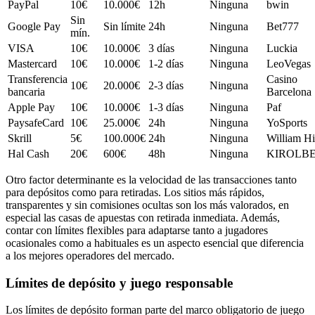
PayPal
10€
10.000€
12h
Ninguna
bwin
Sin
Google Pay
Sin límite
24h
Ninguna
Bet777
mín.
VISA
10€
10.000€
3 días
Ninguna
Luckia
Mastercard
10€
10.000€
1-2 días
Ninguna
LeoVegas
Transferencia
Casino
10€
20.000€
2-3 días
Ninguna
bancaria
Barcelona
Apple Pay
10€
10.000€
1-3 días
Ninguna
Paf
PaysafeCard
10€
25.000€
24h
Ninguna
YoSports
Skrill
5€
100.000€
24h
Ninguna
William Hi
Hal Cash
20€
600€
48h
Ninguna
KIROLB
Otro factor determinante es la velocidad de las transacciones tanto
para depósitos como para retiradas. Los sitios más rápidos,
transparentes y sin comisiones ocultas son los más valorados, en
especial las casas de apuestas con retirada inmediata. Además,
contar con límites flexibles para adaptarse tanto a jugadores
ocasionales como a habituales es un aspecto esencial que diferencia
a los mejores operadores del mercado.
Límites de depósito y juego responsable
Los límites de depósito forman parte del marco obligatorio de juego