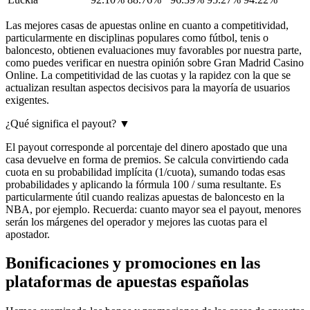
Las mejores casas de apuestas online en cuanto a competitividad,
particularmente en disciplinas populares como fútbol, tenis o
baloncesto, obtienen evaluaciones muy favorables por nuestra parte,
como puedes verificar en nuestra opinión sobre Gran Madrid Casino
Online. La competitividad de las cuotas y la rapidez con la que se
actualizan resultan aspectos decisivos para la mayoría de usuarios
exigentes.
¿Qué significa el payout?
▼
El payout corresponde al porcentaje del dinero apostado que una
casa devuelve en forma de premios. Se calcula convirtiendo cada
cuota en su probabilidad implícita (1/cuota), sumando todas esas
probabilidades y aplicando la fórmula 100 / suma resultante. Es
particularmente útil cuando realizas apuestas de baloncesto en la
NBA, por ejemplo. Recuerda: cuanto mayor sea el payout, menores
serán los márgenes del operador y mejores las cuotas para el
apostador.
Bonificaciones y promociones en las
plataformas de apuestas españolas