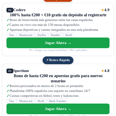
Codere
4.9
★
#2
100% hasta €200 + €10 gratis sin depósito al registrarte
Bono de bienvenida más generoso entre las casas españolas
✓
Casino en vivo con más de 150 mesas disponibles
✓
Apuestas deportivas y casino integrados en una sola plataforma
✓
Visa
Mastercard
PayPal
Neteller
Skrill
Jugar Ahora →
18+ | Juega con responsabilidad | T&C aplicables
⚡ Retiro Rápido
Sportium
4.8
★
#3
Bono de hasta €200 en apuestas gratis para nuevos
usuarios
Retiros procesados en menos de 2 horas en promedio
✓
Plataforma 100% española con soporte en castellano 24/7
✓
Cuotas competitivas en fútbol, tenis y baloncesto
✓
Visa
Mastercard
Skrill
Bank Transfer
Jugar Ahora →
18+ | Juega con responsabilidad | T&C aplicables