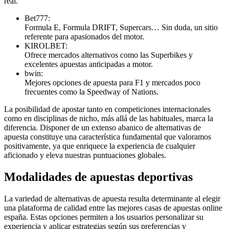
real.
Bet777:
Formula E, Formula DRIFT, Supercars… Sin duda, un sitio
referente para apasionados del motor.
KIROLBET:
Ofrece mercados alternativos como las Superbikes y
excelentes apuestas anticipadas a motor.
bwin:
Mejores opciones de apuesta para F1 y mercados poco
frecuentes como la Speedway of Nations.
La posibilidad de apostar tanto en competiciones internacionales
como en disciplinas de nicho, más allá de las habituales, marca la
diferencia. Disponer de un extenso abanico de alternativas de
apuesta constituye una característica fundamental que valoramos
positivamente, ya que enriquece la experiencia de cualquier
aficionado y eleva nuestras puntuaciones globales.
Modalidades de apuestas deportivas
La variedad de alternativas de apuesta resulta determinante al elegir
una plataforma de calidad entre las mejores casas de apuestas online
españa. Estas opciones permiten a los usuarios personalizar su
experiencia y aplicar estrategias según sus preferencias y