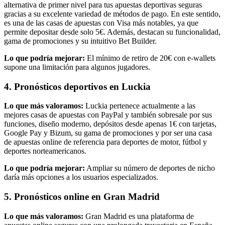
alternativa de primer nivel para tus apuestas deportivas seguras
gracias a su excelente variedad de métodos de pago. En este sentido,
es una de las casas de apuestas con Visa más notables, ya que
permite depositar desde solo 5€. Además, destacan su funcionalidad,
gama de promociones y su intuitivo Bet Builder.
Lo que podría mejorar:
El mínimo de retiro de 20€ con e-wallets
supone una limitación para algunos jugadores.
4. Pronósticos deportivos en Luckia
Lo que más valoramos:
Luckia pertenece actualmente a las
mejores casas de apuestas con PayPal y también sobresale por sus
funciones, diseño moderno, depósitos desde apenas 1€ con tarjetas,
Google Pay y Bizum, su gama de promociones y por ser una casa
de apuestas online de referencia para deportes de motor, fútbol y
deportes norteamericanos.
Lo que podría mejorar:
Ampliar su número de deportes de nicho
daría más opciones a los usuarios especializados.
5. Pronósticos online en Gran Madrid
Lo que más valoramos:
Gran Madrid es una plataforma de