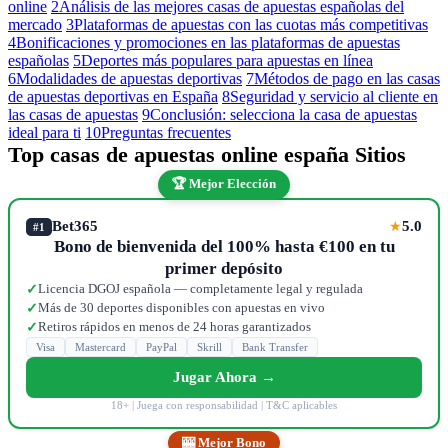
online
2
Análisis de las mejores casas de apuestas españolas del
mercado
3
Plataformas de apuestas con las cuotas más competitivas
4
Bonificaciones y promociones en las plataformas de apuestas
españolas
5
Deportes más populares para apuestas en línea
6
Modalidades de apuestas deportivas
7
Métodos de pago en las casas
de apuestas deportivas en España
8
Seguridad y servicio al cliente en
las casas de apuestas
9
Conclusión: selecciona la casa de apuestas
ideal para ti
10
Preguntas frecuentes
Top casas de apuestas online españa Sitios
🏆 Mejor Elección
Bet365
5.0
★
#1
Bono de bienvenida del 100% hasta €100 en tu
primer depósito
Licencia DGOJ española — completamente legal y regulada
✓
Más de 30 deportes disponibles con apuestas en vivo
✓
Retiros rápidos en menos de 24 horas garantizados
✓
Visa
Mastercard
PayPal
Skrill
Bank Transfer
Jugar Ahora →
18+ | Juega con responsabilidad | T&C aplicables
🎰 Mejor Bono