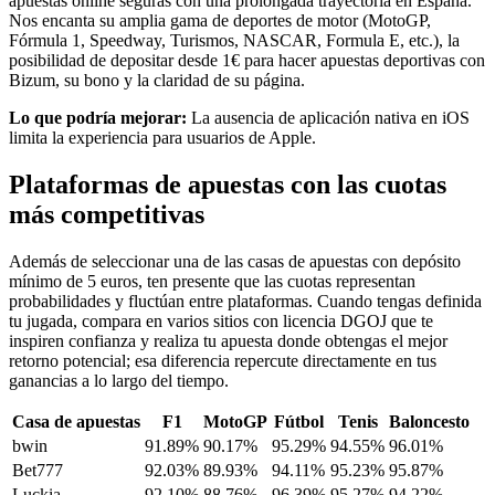
apuestas online seguras con una prolongada trayectoria en España.
Nos encanta su amplia gama de deportes de motor (MotoGP,
Fórmula 1, Speedway, Turismos, NASCAR, Formula E, etc.), la
posibilidad de depositar desde 1€ para hacer apuestas deportivas con
Bizum, su bono y la claridad de su página.
Lo que podría mejorar:
La ausencia de aplicación nativa en iOS
limita la experiencia para usuarios de Apple.
Plataformas de apuestas con las cuotas
más competitivas
Además de seleccionar una de las casas de apuestas con depósito
mínimo de 5 euros, ten presente que las cuotas representan
probabilidades y fluctúan entre plataformas. Cuando tengas definida
tu jugada, compara en varios sitios con licencia DGOJ que te
inspiren confianza y realiza tu apuesta donde obtengas el mejor
retorno potencial; esa diferencia repercute directamente en tus
ganancias a lo largo del tiempo.
Casa de apuestas
F1
MotoGP
Fútbol
Tenis
Baloncesto
bwin
91.89%
90.17%
95.29%
94.55%
96.01%
Bet777
92.03%
89.93%
94.11%
95.23%
95.87%
Luckia
92.10%
88.76%
96.39%
95.27%
94.22%