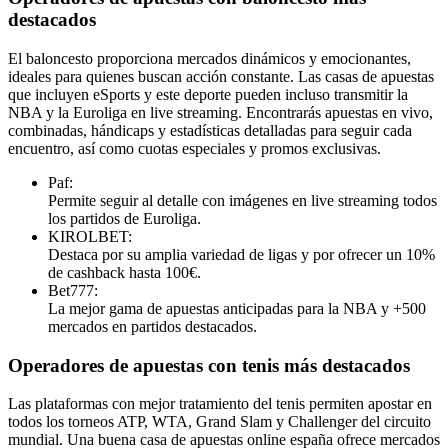
destacados
El baloncesto proporciona mercados dinámicos y emocionantes,
ideales para quienes buscan acción constante. Las casas de apuestas
que incluyen eSports y este deporte pueden incluso transmitir la
NBA y la Euroliga en live streaming. Encontrarás apuestas en vivo,
combinadas, hándicaps y estadísticas detalladas para seguir cada
encuentro, así como cuotas especiales y promos exclusivas.
Paf:
Permite seguir al detalle con imágenes en live streaming todos
los partidos de Euroliga.
KIROLBET:
Destaca por su amplia variedad de ligas y por ofrecer un 10%
de cashback hasta 100€.
Bet777:
La mejor gama de apuestas anticipadas para la NBA y +500
mercados en partidos destacados.
Operadores de apuestas con tenis más destacados
Las plataformas con mejor tratamiento del tenis permiten apostar en
todos los torneos ATP, WTA, Grand Slam y Challenger del circuito
mundial. Una buena casa de apuestas online españa ofrece mercados