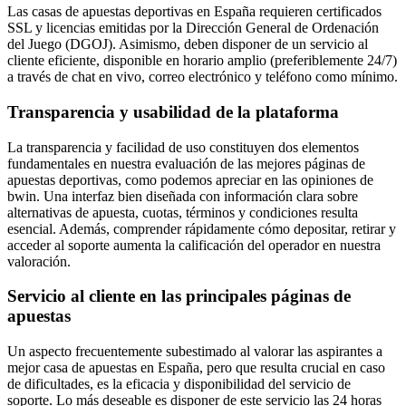
Las casas de apuestas deportivas en España requieren certificados
SSL y licencias emitidas por la Dirección General de Ordenación
del Juego (DGOJ). Asimismo, deben disponer de un servicio al
cliente eficiente, disponible en horario amplio (preferiblemente 24/7)
a través de chat en vivo, correo electrónico y teléfono como mínimo.
Transparencia y usabilidad de la plataforma
La transparencia y facilidad de uso constituyen dos elementos
fundamentales en nuestra evaluación de las mejores páginas de
apuestas deportivas, como podemos apreciar en las opiniones de
bwin. Una interfaz bien diseñada con información clara sobre
alternativas de apuesta, cuotas, términos y condiciones resulta
esencial. Además, comprender rápidamente cómo depositar, retirar y
acceder al soporte aumenta la calificación del operador en nuestra
valoración.
Servicio al cliente en las principales páginas de
apuestas
Un aspecto frecuentemente subestimado al valorar las aspirantes a
mejor casa de apuestas en España, pero que resulta crucial en caso
de dificultades, es la eficacia y disponibilidad del servicio de
soporte. Lo más deseable es disponer de este servicio las 24 horas