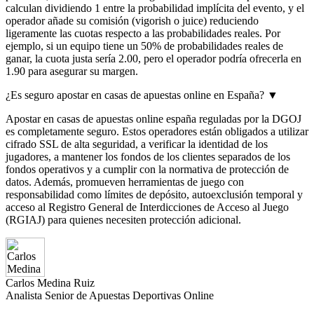
calculan dividiendo 1 entre la probabilidad implícita del evento, y el
operador añade su comisión (vigorish o juice) reduciendo
ligeramente las cuotas respecto a las probabilidades reales. Por
ejemplo, si un equipo tiene un 50% de probabilidades reales de
ganar, la cuota justa sería 2.00, pero el operador podría ofrecerla en
1.90 para asegurar su margen.
¿Es seguro apostar en casas de apuestas online en España?
▼
Apostar en casas de apuestas online españa reguladas por la DGOJ
es completamente seguro. Estos operadores están obligados a utilizar
cifrado SSL de alta seguridad, a verificar la identidad de los
jugadores, a mantener los fondos de los clientes separados de los
fondos operativos y a cumplir con la normativa de protección de
datos. Además, promueven herramientas de juego con
responsabilidad como límites de depósito, autoexclusión temporal y
acceso al Registro General de Interdicciones de Acceso al Juego
(RGIAJ) para quienes necesiten protección adicional.
Carlos Medina Ruiz
Analista Senior de Apuestas Deportivas Online