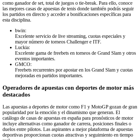
como ganador de set, total de juegos o tie-break. Para ello, conoce
las mejores casas de apuestas de tenis donde también podrás seguir
los partidos en directo y acceder a bonificaciones específicas para
esta disciplina.
bwin:
Excelente servicio de live streaming, cuotas especiales y
mayor número de torneos Challenger e ITF.
Luckia:
Excelente gama de freebets en torneos de Grand Slam y otros
eventos importantes.
GMCO:
Freebets recurrentes por apostar en los Grand Slam y cuotas
mejoradas en partidos importantes.
Operadores de apuestas con deportes de motor más
destacados
Las apuestas a deportes de motor como F1 y MotoGP gozan de gran
popularidad por la emoción y el dinamismo que generan. El
catálogo de casas de apuestas en españa para pronósticos de motor
incluye alternativas como ganador de carrera, posiciones finales o
duelos entre pilotos. Las aspirantes a mejor plataforma de apuestas
deportivas proporcionan cuotas atractivas y seguimiento en tiempo