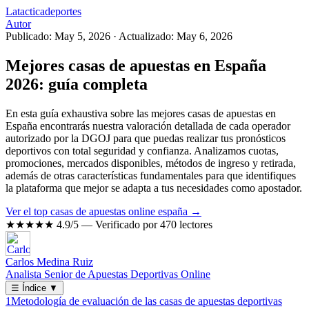
Latacticadeportes
Autor
Publicado: May 5, 2026
·
Actualizado: May 6, 2026
Mejores casas de apuestas en España
2026: guía completa
En esta guía exhaustiva sobre las mejores casas de apuestas en
España encontrarás nuestra valoración detallada de cada operador
autorizado por la DGOJ para que puedas realizar tus pronósticos
deportivos con total seguridad y confianza. Analizamos cuotas,
promociones, mercados disponibles, métodos de ingreso y retirada,
además de otras características fundamentales para que identifiques
la plataforma que mejor se adapta a tus necesidades como apostador.
Ver el top casas de apuestas online españa →
★★★★★
4.9/5 — Verificado por 470 lectores
Carlos Medina Ruiz
Analista Senior de Apuestas Deportivas Online
☰
Índice
▼
1
Metodología de evaluación de las casas de apuestas deportivas