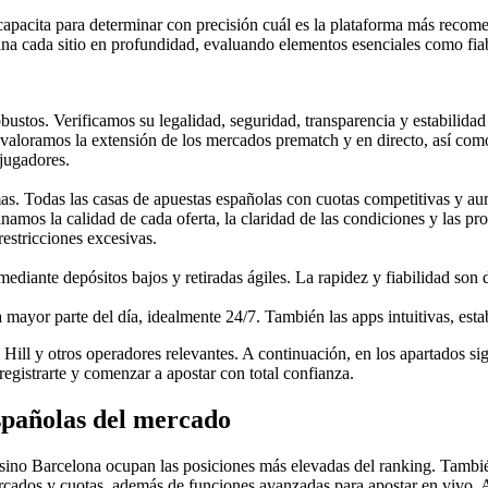
 capacita para determinar con precisión cuál es la plataforma más recome
mina cada sitio en profundidad, evaluando elementos esenciales como fi
ustos. Verificamos su legalidad, seguridad, transparencia y estabilida
valoramos la extensión de los mercados prematch y en directo, así com
 jugadores.
mas. Todas las casas de apuestas españolas con cuotas competitivas y a
amos la calidad de cada oferta, la claridad de las condiciones y las 
restricciones excesivas.
mediante depósitos bajos y retiradas ágiles. La rapidez y fiabilidad son 
a mayor parte del día, idealmente 24/7. También las apps intuitivas, esta
 Hill y otros operadores relevantes. A continuación, en los apartados si
gistrarte y comenzar a apostar con total confianza.
españolas del mercado
ino Barcelona ocupan las posiciones más elevadas del ranking. Tambi
rcados y cuotas, además de funciones avanzadas para apostar en vivo. A