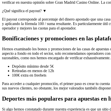
verificar en nuestra opinión sobre Gran Madrid Casino Online. La compe
¿Qué significa el payout?
▼
El payout corresponde al porcentaje del dinero apostado que una casa
y aplicando la fórmula 100 / suma resultante. Es particularmente úti
operador y mejores las cuotas para el apostador.
Bonificaciones y promociones en las plata
Hemos examinado los bonos y promociones de las casas de apuestas onli
aspecto a fondo en todo el sector, solo recomendamos operadores con 
razonables, como nos hemos encargado de verificar exhaustivamente.
Depósito mínimo desde 5€
Retiradas en menos de 12h
100€ extra en freebets
Para acceder a cualquier promoción, el primer paso es crear tu cuenta 
sus nuevos clientes, no obstante, los mejor valorados también disponen
Deportes más populares para apuestas en l
Si algo hemos constatado durante nuestra experiencia es que un sitio 