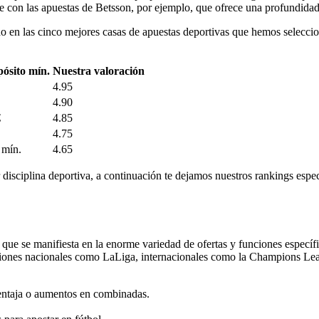
e con las apuestas de Betsson, por ejemplo, que ofrece una profundidad 
 en las cinco mejores casas de apuestas deportivas que hemos seleccio
ósito mín.
Nuestra valoración
4.95
4.90
€
4.85
4.75
 mín.
4.65
or disciplina deportiva, a continuación te dejamos nuestros rankings e
o que se manifiesta en la enorme variedad de ofertas y funciones específi
iciones nacionales como LaLiga, internacionales como la Champions Le
ventaja o aumentos en combinadas.