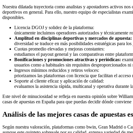
Nuestra dilatada trayectoria como analistas y apostadores activos nos
deportivos en general. Para ello, nuestro equipo de especialistas exa
disponibles.
Licencia DGOJ y solidez de la plataforma:
únicamente incluimos operadores autorizados y técnicamente rob
Amplitud en disciplinas deportivas y mercados de apuesta:
diversidad se traduce en más posibilidades estratégicas para los
Cuotas promedio elevadas y mejoras constantes:
estudiamos el payout general y las comparativas entre platafor
Bonificaciones y promociones atractivas y periódicas:
examin
usuarios como a habituales sin requisitos desproporcionados ni 
Ingresos mínimos reducidos y retiros veloces:
priorizamos las plataformas con licencia que facilitan el acceso 
Soporte al cliente eficaz y aplicación de calidad:
evaluamos la asistencia rápida, multicanal y operativa durante l
Este nivel de minuciosidad se refleja en nuestra opinión sobre William
casas de apuestas en España para que puedas decidir dónde conviene re
Análisis de las mejores casas de apuestas 
Según nuestra valoración, plataformas como bwin, Gran Madrid o Cas
aunque este quinteto sobresale por su calidad, extensa variedad de me