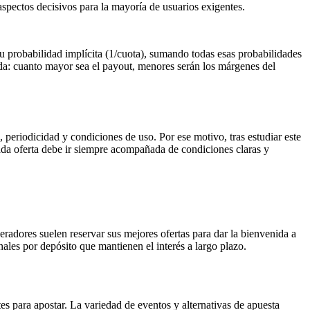
aspectos decisivos para la mayoría de usuarios exigentes.
u probabilidad implícita (1/cuota), sumando todas esas probabilidades
rda: cuanto mayor sea el payout, menores serán los márgenes del
periodicidad y condiciones de uso. Por ese motivo, tras estudiar este
ada oferta debe ir siempre acompañada de condiciones claras y
eradores suelen reservar sus mejores ofertas para dar la bienvenida a
ales por depósito que mantienen el interés a largo plazo.
s para apostar. La variedad de eventos y alternativas de apuesta