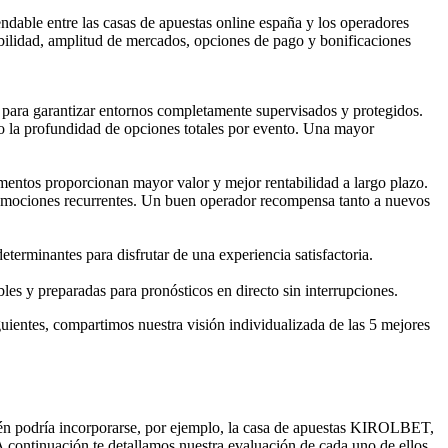
ndable entre las casas de apuestas online españa y los operadores
abilidad, amplitud de mercados, opciones de pago y bonificaciones
d para garantizar entornos completamente supervisados y protegidos.
o la profundidad de opciones totales por evento. Una mayor
umentos proporcionan mayor valor y mejor rentabilidad a largo plazo.
promociones recurrentes. Un buen operador recompensa tanto a nuevos
determinantes para disfrutar de una experiencia satisfactoria.
bles y preparadas para pronósticos en directo sin interrupciones.
guientes, compartimos nuestra visión individualizada de las 5 mejores
én podría incorporarse, por ejemplo, la casa de apuestas KIROLBET,
 continuación te detallamos nuestra evaluación de cada uno de ellos.