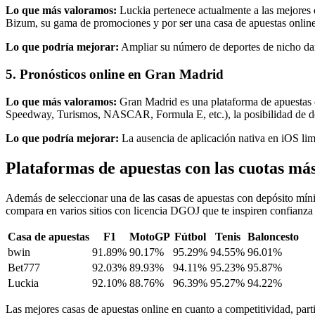
Lo que más valoramos:
Luckia pertenece actualmente a las mejores 
Bizum, su gama de promociones y por ser una casa de apuestas online 
Lo que podría mejorar:
Ampliar su número de deportes de nicho darí
5. Pronósticos online en Gran Madrid
Lo que más valoramos:
Gran Madrid es una plataforma de apuestas 
Speedway, Turismos, NASCAR, Formula E, etc.), la posibilidad de dep
Lo que podría mejorar:
La ausencia de aplicación nativa en iOS limi
Plataformas de apuestas con las cuotas má
Además de seleccionar una de las casas de apuestas con depósito mínim
compara en varios sitios con licencia DGOJ que te inspiren confianza y
Casa de apuestas
F1
MotoGP
Fútbol
Tenis
Baloncesto
bwin
91.89%
90.17%
95.29%
94.55%
96.01%
Bet777
92.03%
89.93%
94.11%
95.23%
95.87%
Luckia
92.10%
88.76%
96.39%
95.27%
94.22%
Las mejores casas de apuestas online en cuanto a competitividad, part