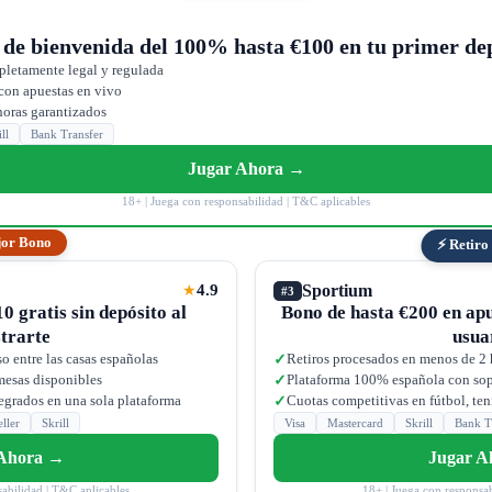
de bienvenida del 100% hasta €100 en tu primer de
letamente legal y regulada
con apuestas en vivo
horas garantizados
ll
Bank Transfer
Jugar Ahora →
18+ | Juega con responsabilidad | T&C aplicables
jor Bono
⚡ Retiro
Sportium
4.9
★
#3
 gratis sin depósito al
Bono de hasta €200 en apu
strarte
usua
 entre las casas españolas
Retiros procesados en menos de 2
✓
mesas disponibles
Plataforma 100% española con sop
✓
egrados en una sola plataforma
Cuotas competitivas en fútbol, ten
✓
ller
Skrill
Visa
Mastercard
Skrill
Bank T
 Ahora →
Jugar A
sabilidad | T&C aplicables
18+ | Juega con responsab