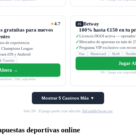
Betway
4.7
★
#5
s gratuitas para nuevos
100% hasta €150 en tu pr
entes
Licencia DGOJ activa — operador 
✓
Mercados de apuestas en más de 25
✓
ños de experiencia
Programa VIP exclusivo con reco
✓
 y Champions League
para iOS y Android
Visa
Mastercard
Skrill
Netelle
k Transfer
Jugar A
 Ahora →
18+ | Juega con responsab
sabilidad | T&C aplicables
Mostrar 5 Casinos Más ▼
Solo 18+. El juego puede crear adicción.
BeGambleAware.org
apuestas deportivas online