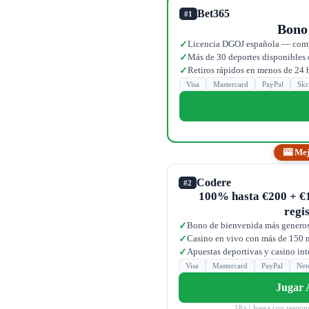
Bet365
#1
Bono 
Licencia DGOJ española — comp
✓
Más de 30 deportes disponibles 
✓
Retiros rápidos en menos de 24 
✓
Visa
Mastercard
PayPal
Skri
🎰 Me
Codere
#2
100% hasta €200 + €10
regi
Bono de bienvenida más generoso
✓
Casino en vivo con más de 150 
✓
Apuestas deportivas y casino int
✓
Visa
Mastercard
PayPal
Nete
Jugar
18+ | Juega con respon