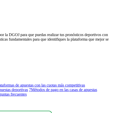
por la DGOJ para que puedas realizar tus pronósticos deportivos con
ticas fundamentales para que identifiques la plataforma que mejor se
ataformas de apuestas con las cuotas más competitivas
uestas deportivas
7
Métodos de pago en las casas de apuestas
guntas frecuentes