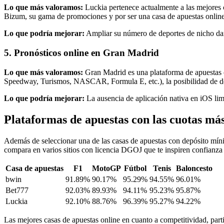
Lo que más valoramos:
Luckia pertenece actualmente a las mejores 
Bizum, su gama de promociones y por ser una casa de apuestas online 
Lo que podría mejorar:
Ampliar su número de deportes de nicho darí
5. Pronósticos online en Gran Madrid
Lo que más valoramos:
Gran Madrid es una plataforma de apuestas 
Speedway, Turismos, NASCAR, Formula E, etc.), la posibilidad de dep
Lo que podría mejorar:
La ausencia de aplicación nativa en iOS limi
Plataformas de apuestas con las cuotas má
Además de seleccionar una de las casas de apuestas con depósito mínim
compara en varios sitios con licencia DGOJ que te inspiren confianza y
Casa de apuestas
F1
MotoGP
Fútbol
Tenis
Baloncesto
bwin
91.89%
90.17%
95.29%
94.55%
96.01%
Bet777
92.03%
89.93%
94.11%
95.23%
95.87%
Luckia
92.10%
88.76%
96.39%
95.27%
94.22%
Las mejores casas de apuestas online en cuanto a competitividad, part