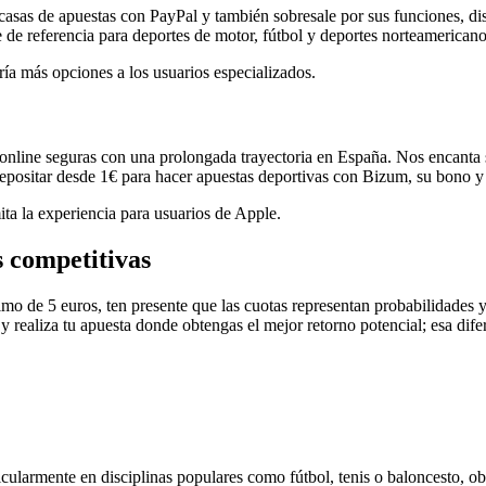
casas de apuestas con PayPal y también sobresale por sus funciones, d
de referencia para deportes de motor, fútbol y deportes norteamericano
a más opciones a los usuarios especializados.
online seguras con una prolongada trayectoria en España. Nos encant
ositar desde 1€ para hacer apuestas deportivas con Bizum, su bono y l
ta la experiencia para usuarios de Apple.
s competitivas
o de 5 euros, ten presente que las cuotas representan probabilidades y
 realiza tu apuesta donde obtengas el mejor retorno potencial; esa difer
icularmente en disciplinas populares como fútbol, tenis o baloncesto, 