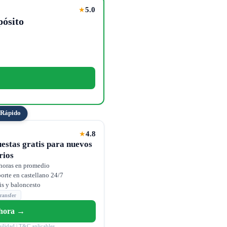
5.0
★
pósito
 Rápido
4.8
★
estas gratis para nuevos
rios
 horas en promedio
orte en castellano 24/7
is y baloncesto
ransfer
hora →
ilidad | T&C aplicables