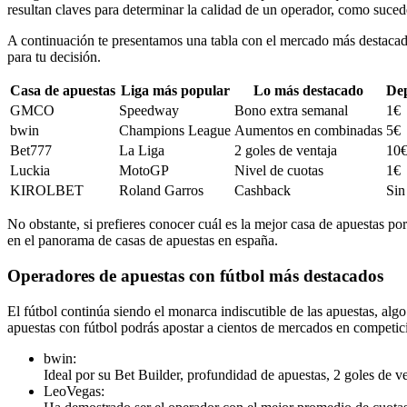
resultan claves para determinar la calidad de un operador, como suced
A continuación te presentamos una tabla con el mercado más destacado
para tu decisión.
Casa de apuestas
Liga más popular
Lo más destacado
Dep
GMCO
Speedway
Bono extra semanal
1€
bwin
Champions League
Aumentos en combinadas
5€
Bet777
La Liga
2 goles de ventaja
10
Luckia
MotoGP
Nivel de cuotas
1€
KIROLBET
Roland Garros
Cashback
Sin
No obstante, si prefieres conocer cuál es la mejor casa de apuestas p
en el panorama de casas de apuestas en españa.
Operadores de apuestas con fútbol más destacados
El fútbol continúa siendo el monarca indiscutible de las apuestas, alg
apuestas con fútbol podrás apostar a cientos de mercados en compet
bwin:
Ideal por su Bet Builder, profundidad de apuestas, 2 goles de 
LeoVegas: