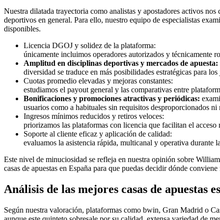
Nuestra dilatada trayectoria como analistas y apostadores activos nos
deportivos en general. Para ello, nuestro equipo de especialistas exa
disponibles.
Licencia DGOJ y solidez de la plataforma:
únicamente incluimos operadores autorizados y técnicamente rob
Amplitud en disciplinas deportivas y mercados de apuesta:
diversidad se traduce en más posibilidades estratégicas para los
Cuotas promedio elevadas y mejoras constantes:
estudiamos el payout general y las comparativas entre platafor
Bonificaciones y promociones atractivas y periódicas:
examin
usuarios como a habituales sin requisitos desproporcionados ni 
Ingresos mínimos reducidos y retiros veloces:
priorizamos las plataformas con licencia que facilitan el acceso 
Soporte al cliente eficaz y aplicación de calidad:
evaluamos la asistencia rápida, multicanal y operativa durante l
Este nivel de minuciosidad se refleja en nuestra opinión sobre William
casas de apuestas en España para que puedas decidir dónde conviene re
Análisis de las mejores casas de apuestas 
Según nuestra valoración, plataformas como bwin, Gran Madrid o Cas
aunque este quinteto sobresale por su calidad, extensa variedad de me