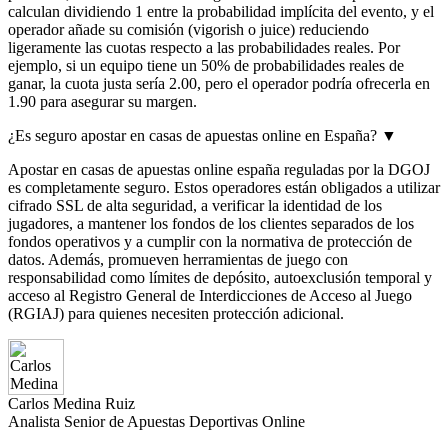
calculan dividiendo 1 entre la probabilidad implícita del evento, y el
operador añade su comisión (vigorish o juice) reduciendo
ligeramente las cuotas respecto a las probabilidades reales. Por
ejemplo, si un equipo tiene un 50% de probabilidades reales de
ganar, la cuota justa sería 2.00, pero el operador podría ofrecerla en
1.90 para asegurar su margen.
¿Es seguro apostar en casas de apuestas online en España?
▼
Apostar en casas de apuestas online españa reguladas por la DGOJ
es completamente seguro. Estos operadores están obligados a utilizar
cifrado SSL de alta seguridad, a verificar la identidad de los
jugadores, a mantener los fondos de los clientes separados de los
fondos operativos y a cumplir con la normativa de protección de
datos. Además, promueven herramientas de juego con
responsabilidad como límites de depósito, autoexclusión temporal y
acceso al Registro General de Interdicciones de Acceso al Juego
(RGIAJ) para quienes necesiten protección adicional.
Carlos Medina Ruiz
Analista Senior de Apuestas Deportivas Online