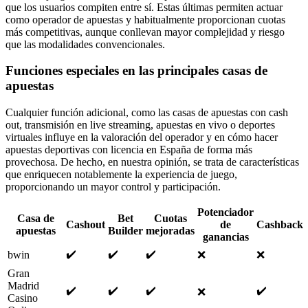
que los usuarios compiten entre sí. Estas últimas permiten actuar
como operador de apuestas y habitualmente proporcionan cuotas
más competitivas, aunque conllevan mayor complejidad y riesgo
que las modalidades convencionales.
Funciones especiales en las principales casas de
apuestas
Cualquier función adicional, como las casas de apuestas con cash
out, transmisión en live streaming, apuestas en vivo o deportes
virtuales influye en la valoración del operador y en cómo hacer
apuestas deportivas con licencia en España de forma más
provechosa. De hecho, en nuestra opinión, se trata de características
que enriquecen notablemente la experiencia de juego,
proporcionando un mayor control y participación.
Potenciador
Casa de
Bet
Cuotas
Cashout
de
Cashback
apuestas
Builder
mejoradas
ganancias
✔️
✔️
✔️
bwin
❌
❌
Gran
Madrid
✔️
✔️
✔️
✔️
❌
Casino