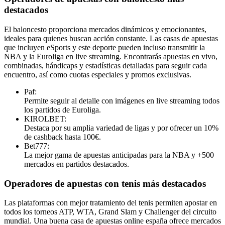
destacados
El baloncesto proporciona mercados dinámicos y emocionantes,
ideales para quienes buscan acción constante. Las casas de apuestas
que incluyen eSports y este deporte pueden incluso transmitir la
NBA y la Euroliga en live streaming. Encontrarás apuestas en vivo,
combinadas, hándicaps y estadísticas detalladas para seguir cada
encuentro, así como cuotas especiales y promos exclusivas.
Paf:
Permite seguir al detalle con imágenes en live streaming todos
los partidos de Euroliga.
KIROLBET:
Destaca por su amplia variedad de ligas y por ofrecer un 10%
de cashback hasta 100€.
Bet777:
La mejor gama de apuestas anticipadas para la NBA y +500
mercados en partidos destacados.
Operadores de apuestas con tenis más destacados
Las plataformas con mejor tratamiento del tenis permiten apostar en
todos los torneos ATP, WTA, Grand Slam y Challenger del circuito
mundial. Una buena casa de apuestas online españa ofrece mercados