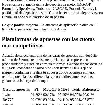
apuestas online seguras con una prolongada trayectoria en España.
Nos encanta su amplia gama de deportes de motor (MotoGP,
Fórmula 1, Speedway, Turismos, NASCAR, Formula E, etc.), la
posibilidad de depositar desde 1€ para hacer apuestas deportivas con
Bizum, su bono y la claridad de su página.
Lo que podría mejorar:
La ausencia de aplicación nativa en iOS
limita la experiencia para usuarios de Apple.
Plataformas de apuestas con las cuotas
más competitivas
Además de seleccionar una de las casas de apuestas con depósito
mínimo de 5 euros, ten presente que las cuotas representan
probabilidades y fluctúan entre plataformas. Cuando tengas definida
tu jugada, compara en varios sitios con licencia DGOJ que te
inspiren confianza y realiza tu apuesta donde obtengas el mejor
retorno potencial; esa diferencia repercute directamente en tus
ganancias a lo largo del tiempo.
Casa de apuestas
F1
MotoGP
Fútbol
Tenis
Baloncesto
bwin
91.89%
90.17%
95.29%
94.55%
96.01%
Bet777
92.03%
89.93%
94.11%
95.23%
95.87%
Luckia
92.10%
88.76%
96.39%
95.27%
94.22%