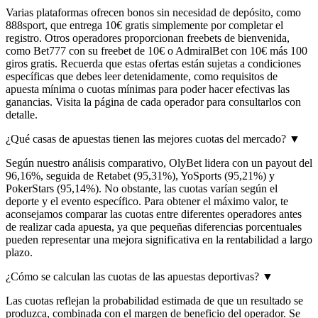
Varias plataformas ofrecen bonos sin necesidad de depósito, como
888sport, que entrega 10€ gratis simplemente por completar el
registro. Otros operadores proporcionan freebets de bienvenida,
como Bet777 con su freebet de 10€ o AdmiralBet con 10€ más 100
giros gratis. Recuerda que estas ofertas están sujetas a condiciones
específicas que debes leer detenidamente, como requisitos de
apuesta mínima o cuotas mínimas para poder hacer efectivas las
ganancias. Visita la página de cada operador para consultarlos con
detalle.
¿Qué casas de apuestas tienen las mejores cuotas del mercado?
▼
Según nuestro análisis comparativo, OlyBet lidera con un payout del
96,16%, seguida de Retabet (95,31%), YoSports (95,21%) y
PokerStars (95,14%). No obstante, las cuotas varían según el
deporte y el evento específico. Para obtener el máximo valor, te
aconsejamos comparar las cuotas entre diferentes operadores antes
de realizar cada apuesta, ya que pequeñas diferencias porcentuales
pueden representar una mejora significativa en la rentabilidad a largo
plazo.
¿Cómo se calculan las cuotas de las apuestas deportivas?
▼
Las cuotas reflejan la probabilidad estimada de que un resultado se
produzca, combinada con el margen de beneficio del operador. Se