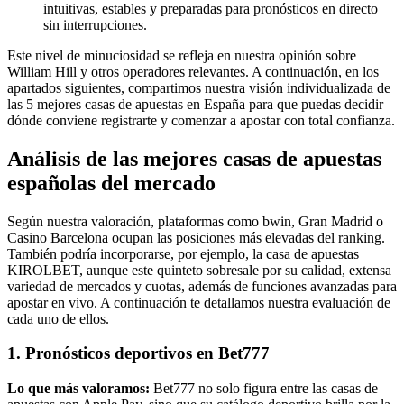
intuitivas, estables y preparadas para pronósticos en directo
sin interrupciones.
Este nivel de minuciosidad se refleja en nuestra opinión sobre
William Hill y otros operadores relevantes. A continuación, en los
apartados siguientes, compartimos nuestra visión individualizada de
las 5 mejores casas de apuestas en España para que puedas decidir
dónde conviene registrarte y comenzar a apostar con total confianza.
Análisis de las mejores casas de apuestas
españolas del mercado
Según nuestra valoración, plataformas como bwin, Gran Madrid o
Casino Barcelona ocupan las posiciones más elevadas del ranking.
También podría incorporarse, por ejemplo, la casa de apuestas
KIROLBET, aunque este quinteto sobresale por su calidad, extensa
variedad de mercados y cuotas, además de funciones avanzadas para
apostar en vivo. A continuación te detallamos nuestra evaluación de
cada uno de ellos.
1. Pronósticos deportivos en Bet777
Lo que más valoramos:
Bet777 no solo figura entre las casas de