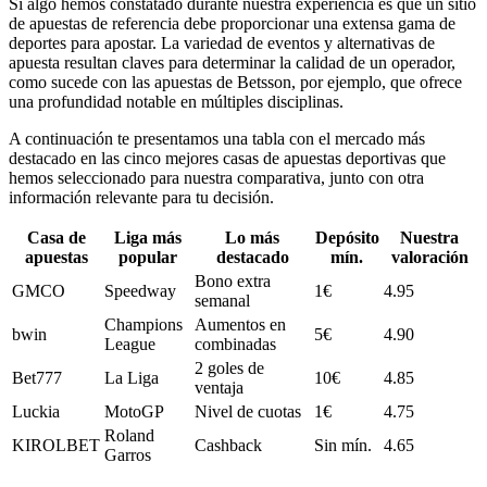
Si algo hemos constatado durante nuestra experiencia es que un sitio
de apuestas de referencia debe proporcionar una extensa gama de
deportes para apostar. La variedad de eventos y alternativas de
apuesta resultan claves para determinar la calidad de un operador,
como sucede con las apuestas de Betsson, por ejemplo, que ofrece
una profundidad notable en múltiples disciplinas.
A continuación te presentamos una tabla con el mercado más
destacado en las cinco mejores casas de apuestas deportivas que
hemos seleccionado para nuestra comparativa, junto con otra
información relevante para tu decisión.
Casa de
Liga más
Lo más
Depósito
Nuestra
apuestas
popular
destacado
mín.
valoración
Bono extra
GMCO
Speedway
1€
4.95
semanal
Champions
Aumentos en
bwin
5€
4.90
League
combinadas
2 goles de
Bet777
La Liga
10€
4.85
ventaja
Luckia
MotoGP
Nivel de cuotas
1€
4.75
Roland
KIROLBET
Cashback
Sin mín.
4.65
Garros