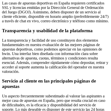
Las casas de apuestas deportivas en España requieren certificados
SSL y licencias emitidas por la Dirección General de Ordenación
del Juego (DGOJ). Asimismo, deben disponer de un servicio al
cliente eficiente, disponible en horario amplio (preferiblemente 24/7)
a través de chat en vivo, correo electrónico y teléfono como mínimo.
Transparencia y usabilidad de la plataforma
La transparencia y facilidad de uso constituyen dos elementos
fundamentales en nuestra evaluación de las mejores páginas de
apuestas deportivas, como podemos apreciar en las opiniones de
bwin. Una interfaz bien diseñada con información clara sobre
alternativas de apuesta, cuotas, términos y condiciones resulta
esencial. Además, comprender rápidamente cómo depositar, retirar y
acceder al soporte aumenta la calificación del operador en nuestra
valoración.
Servicio al cliente en las principales páginas de
apuestas
Un aspecto frecuentemente subestimado al valorar las aspirantes a
mejor casa de apuestas en España, pero que resulta crucial en caso
de dificultades, es la eficacia y disponibilidad del servicio de
soporte. Lo más deseable es disponer de este servicio las 24 horas