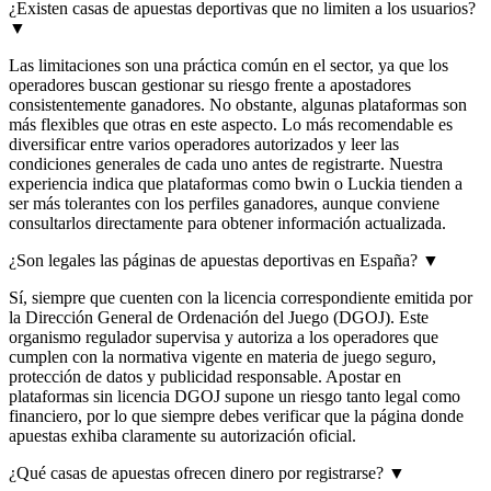
¿Existen casas de apuestas deportivas que no limiten a los usuarios?
▼
Las limitaciones son una práctica común en el sector, ya que los
operadores buscan gestionar su riesgo frente a apostadores
consistentemente ganadores. No obstante, algunas plataformas son
más flexibles que otras en este aspecto. Lo más recomendable es
diversificar entre varios operadores autorizados y leer las
condiciones generales de cada uno antes de registrarte. Nuestra
experiencia indica que plataformas como bwin o Luckia tienden a
ser más tolerantes con los perfiles ganadores, aunque conviene
consultarlos directamente para obtener información actualizada.
¿Son legales las páginas de apuestas deportivas en España?
▼
Sí, siempre que cuenten con la licencia correspondiente emitida por
la Dirección General de Ordenación del Juego (DGOJ). Este
organismo regulador supervisa y autoriza a los operadores que
cumplen con la normativa vigente en materia de juego seguro,
protección de datos y publicidad responsable. Apostar en
plataformas sin licencia DGOJ supone un riesgo tanto legal como
financiero, por lo que siempre debes verificar que la página donde
apuestas exhiba claramente su autorización oficial.
¿Qué casas de apuestas ofrecen dinero por registrarse?
▼