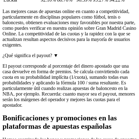
Las mejores casas de apuestas online en cuanto a competitividad,
particularmente en disciplinas populares como fútbol, tenis o
baloncesto, obtienen evaluaciones muy favorables por nuestra parte,
como puedes verificar en nuestra opinión sobre Gran Madrid Casino
Online. La competitividad de las cuotas y la rapidez con la que se
actualizan resultan aspectos decisivos para la mayoría de usuarios
exigentes.
¿Qué significa el payout?
▼
El payout corresponde al porcentaje del dinero apostado que una
casa devuelve en forma de premios. Se calcula convirtiendo cada
cuota en su probabilidad implícita (1/cuota), sumando todas esas
probabilidades y aplicando la fórmula 100 / suma resultante. Es
particularmente útil cuando realizas apuestas de baloncesto en la
NBA, por ejemplo. Recuerda: cuanto mayor sea el payout, menores
serán los márgenes del operador y mejores las cuotas para el
apostador.
Bonificaciones y promociones en las
plataformas de apuestas españolas