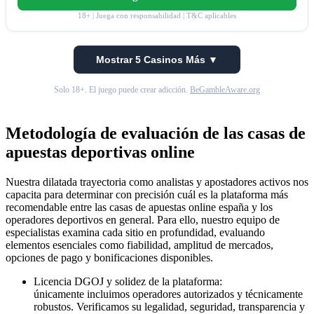
18+ | Juega con responsabilidad | T&C aplicables
Mostrar 5 Casinos Más ▼
Solo 18+. El juego puede crear adicción.
BeGambleAware.org
Metodología de evaluación de las casas de
apuestas deportivas online
Nuestra dilatada trayectoria como analistas y apostadores activos nos
capacita para determinar con precisión cuál es la plataforma más
recomendable entre las casas de apuestas online españa y los
operadores deportivos en general. Para ello, nuestro equipo de
especialistas examina cada sitio en profundidad, evaluando
elementos esenciales como fiabilidad, amplitud de mercados,
opciones de pago y bonificaciones disponibles.
Licencia DGOJ y solidez de la plataforma:
únicamente incluimos operadores autorizados y técnicamente
robustos. Verificamos su legalidad, seguridad, transparencia y