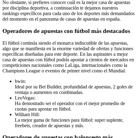
No obstante, si prefieres conocer cuál es la mejor casa de apuestas
por disciplina deportiva, a continuación te dejamos nuestros
rankings específicos para cada uno de los deportes más demandados
del momento en el panorama de casas de apuestas en españa.
Operadores de apuestas con fútbol más destacados
El fútbol continúa siendo el monarca indiscutible de las apuestas,
algo que se manifiesta en la enorme variedad de ofertas y funciones
específicas diseñadas para este deporte. En las aspirantes a mejor
casa de apuestas con fútbol podrás apostar a cientos de mercados en
competiciones nacionales como LaLiga, internacionales como la
Champions League o eventos de primer nivel como el Mundial.
bwin:
Ideal por su Bet Builder, profundidad de apuestas, 2 goles de
ventaja o aumentos en combinadas.
LeoVegas:
Ha demostrado ser el operador con el mejor promedio de
cuotas para apostar en fútbol.
William Hill:
La mejor gama de funciones para fútbol: super suplente,
freebets, creador de apuestas y más.
Operadores de apuestas con baloncesto más