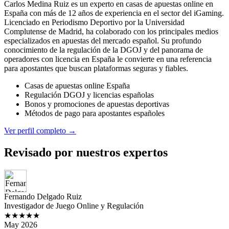
Carlos Medina Ruiz es un experto en casas de apuestas online en
España con más de 12 años de experiencia en el sector del iGaming.
Licenciado en Periodismo Deportivo por la Universidad
Complutense de Madrid, ha colaborado con los principales medios
especializados en apuestas del mercado español. Su profundo
conocimiento de la regulación de la DGOJ y del panorama de
operadores con licencia en España le convierte en una referencia
para apostantes que buscan plataformas seguras y fiables.
Casas de apuestas online España
Regulación DGOJ y licencias españolas
Bonos y promociones de apuestas deportivas
Métodos de pago para apostantes españoles
Ver perfil completo →
Revisado por nuestros expertos
Fernando Delgado Ruiz
Investigador de Juego Online y Regulación
★★★★★
May 2026