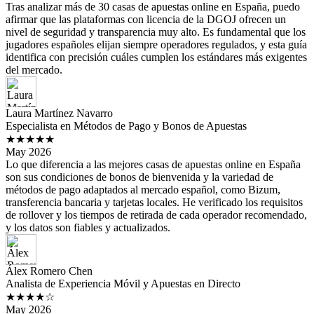
Tras analizar más de 30 casas de apuestas online en España, puedo
afirmar que las plataformas con licencia de la DGOJ ofrecen un
nivel de seguridad y transparencia muy alto. Es fundamental que los
jugadores españoles elijan siempre operadores regulados, y esta guía
identifica con precisión cuáles cumplen los estándares más exigentes
del mercado.
Laura Martínez Navarro
Especialista en Métodos de Pago y Bonos de Apuestas
★★★★★
May 2026
Lo que diferencia a las mejores casas de apuestas online en España
son sus condiciones de bonos de bienvenida y la variedad de
métodos de pago adaptados al mercado español, como Bizum,
transferencia bancaria y tarjetas locales. He verificado los requisitos
de rollover y los tiempos de retirada de cada operador recomendado,
y los datos son fiables y actualizados.
Álex Romero Chen
Analista de Experiencia Móvil y Apuestas en Directo
★★★★☆
May 2026