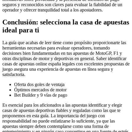
seguros y reconocidos son claves para evaluar la fiabilidad de un
operador y ofrecer tranquilidad total a los apostadores.
Conclusión: selecciona la casa de apuestas
ideal para ti
La guía que acabas de leer tiene como propósito proporcionarte las
herramientas necesarias para evaluar operadores, tomando
decisiones bien fundamentadas en tus apuestas de MotoGP, F1 y
otras disciplinas de motor y deportivas en general. Saber identificar
casas de apuestas online españa legales con excelentes propuestas de
juego asegura una experiencia de apuestas en línea segura y
satisfactoria.
Oferta dos goles de ventaja
Óptimos mercados de motor
Bet Builder y 9 vías de pago
Es esencial para los aficionados a las apuestas identificar y elegir
casas de apuestas deportivas fiables y reguladas como las que te
proponemos en esta guía. La importancia del juego con
responsabilidad no puede enfatizarse lo suficiente, ya que las
apuestas siempre deben contemplarse como una forma de
entretenimiento y en ningún caso convertirse en una fuente de estrés