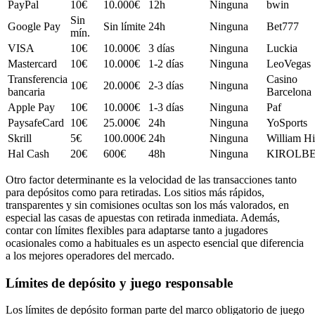
PayPal
10€
10.000€
12h
Ninguna
bwin
Sin
Google Pay
Sin límite
24h
Ninguna
Bet777
mín.
VISA
10€
10.000€
3 días
Ninguna
Luckia
Mastercard
10€
10.000€
1-2 días
Ninguna
LeoVegas
Transferencia
Casino
10€
20.000€
2-3 días
Ninguna
bancaria
Barcelona
Apple Pay
10€
10.000€
1-3 días
Ninguna
Paf
PaysafeCard
10€
25.000€
24h
Ninguna
YoSports
Skrill
5€
100.000€
24h
Ninguna
William Hi
Hal Cash
20€
600€
48h
Ninguna
KIROLB
Otro factor determinante es la velocidad de las transacciones tanto
para depósitos como para retiradas. Los sitios más rápidos,
transparentes y sin comisiones ocultas son los más valorados, en
especial las casas de apuestas con retirada inmediata. Además,
contar con límites flexibles para adaptarse tanto a jugadores
ocasionales como a habituales es un aspecto esencial que diferencia
a los mejores operadores del mercado.
Límites de depósito y juego responsable
Los límites de depósito forman parte del marco obligatorio de juego