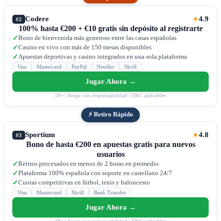
Codere
4.9
★
#2
100% hasta €200 + €10 gratis sin depósito al registrarte
Bono de bienvenida más generoso entre las casas españolas
✓
Casino en vivo con más de 150 mesas disponibles
✓
Apuestas deportivas y casino integrados en una sola plataforma
✓
Visa
Mastercard
PayPal
Neteller
Skrill
Jugar Ahora →
18+ | Juega con responsabilidad | T&C aplicables
⚡ Retiro Rápido
Sportium
4.8
★
#3
Bono de hasta €200 en apuestas gratis para nuevos
usuarios
Retiros procesados en menos de 2 horas en promedio
✓
Plataforma 100% española con soporte en castellano 24/7
✓
Cuotas competitivas en fútbol, tenis y baloncesto
✓
Visa
Mastercard
Skrill
Bank Transfer
Jugar Ahora →
18+ | Juega con responsabilidad | T&C aplicables