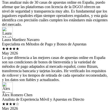
Tras analizar más de 30 casas de apuestas online en España, puedo
afirmar que las plataformas con licencia de la DGOJ ofrecen un
nivel de seguridad y transparencia muy alto. Es fundamental que los
jugadores españoles elijan siempre operadores regulados, y esta guía
identifica con precisión cuáles cumplen los estándares más exigentes
del mercado.
Laura Martínez Navarro
Especialista en Métodos de Pago y Bonos de Apuestas
★★★★★
May 2026
Lo que diferencia a las mejores casas de apuestas online en España
son sus condiciones de bonos de bienvenida y la variedad de
métodos de pago adaptados al mercado español, como Bizum,
transferencia bancaria y tarjetas locales. He verificado los requisitos
de rollover y los tiempos de retirada de cada operador recomendado,
y los datos son fiables y actualizados.
Álex Romero Chen
Analista de Experiencia Móvil y Apuestas en Directo
★★★★☆
May 2026