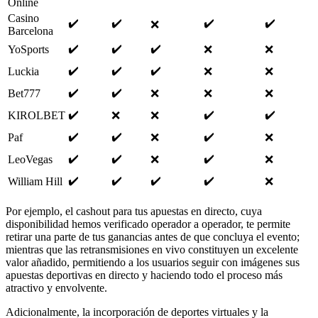
Online
Casino
✔️
✔️
✔️
✔️
❌
Barcelona
✔️
✔️
✔️
YoSports
❌
❌
✔️
✔️
✔️
Luckia
❌
❌
✔️
✔️
Bet777
❌
❌
❌
✔️
✔️
✔️
KIROLBET
❌
❌
✔️
✔️
✔️
Paf
❌
❌
✔️
✔️
✔️
LeoVegas
❌
❌
✔️
✔️
✔️
✔️
William Hill
❌
Por ejemplo, el cashout para tus apuestas en directo, cuya
disponibilidad hemos verificado operador a operador, te permite
retirar una parte de tus ganancias antes de que concluya el evento;
mientras que las retransmisiones en vivo constituyen un excelente
valor añadido, permitiendo a los usuarios seguir con imágenes sus
apuestas deportivas en directo y haciendo todo el proceso más
atractivo y envolvente.
Adicionalmente, la incorporación de deportes virtuales y la