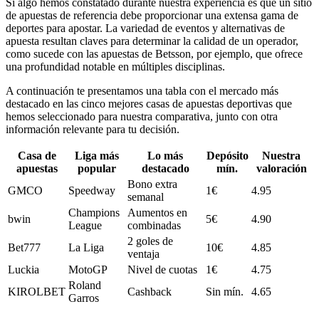
Si algo hemos constatado durante nuestra experiencia es que un sitio
de apuestas de referencia debe proporcionar una extensa gama de
deportes para apostar. La variedad de eventos y alternativas de
apuesta resultan claves para determinar la calidad de un operador,
como sucede con las apuestas de Betsson, por ejemplo, que ofrece
una profundidad notable en múltiples disciplinas.
A continuación te presentamos una tabla con el mercado más
destacado en las cinco mejores casas de apuestas deportivas que
hemos seleccionado para nuestra comparativa, junto con otra
información relevante para tu decisión.
Casa de
Liga más
Lo más
Depósito
Nuestra
apuestas
popular
destacado
mín.
valoración
Bono extra
GMCO
Speedway
1€
4.95
semanal
Champions
Aumentos en
bwin
5€
4.90
League
combinadas
2 goles de
Bet777
La Liga
10€
4.85
ventaja
Luckia
MotoGP
Nivel de cuotas
1€
4.75
Roland
KIROLBET
Cashback
Sin mín.
4.65
Garros