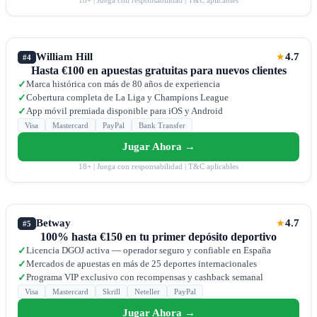
William Hill
4.7
★
#4
Hasta €100 en apuestas gratuitas para nuevos clientes
Marca histórica con más de 80 años de experiencia
✓
Cobertura completa de La Liga y Champions League
✓
App móvil premiada disponible para iOS y Android
✓
Visa
Mastercard
PayPal
Bank Transfer
Jugar Ahora →
18+ | Juega con responsabilidad | T&C aplicables
Betway
4.7
★
#5
100% hasta €150 en tu primer depósito deportivo
Licencia DGOJ activa — operador seguro y confiable en España
✓
Mercados de apuestas en más de 25 deportes internacionales
✓
Programa VIP exclusivo con recompensas y cashback semanal
✓
Visa
Mastercard
Skrill
Neteller
PayPal
Jugar Ahora →