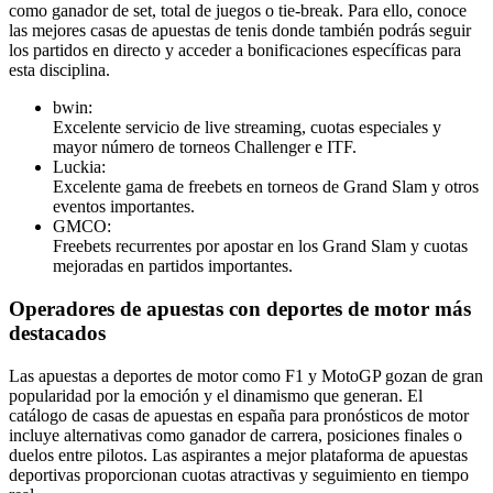
como ganador de set, total de juegos o tie-break. Para ello, conoce
las mejores casas de apuestas de tenis donde también podrás seguir
los partidos en directo y acceder a bonificaciones específicas para
esta disciplina.
bwin:
Excelente servicio de live streaming, cuotas especiales y
mayor número de torneos Challenger e ITF.
Luckia:
Excelente gama de freebets en torneos de Grand Slam y otros
eventos importantes.
GMCO:
Freebets recurrentes por apostar en los Grand Slam y cuotas
mejoradas en partidos importantes.
Operadores de apuestas con deportes de motor más
destacados
Las apuestas a deportes de motor como F1 y MotoGP gozan de gran
popularidad por la emoción y el dinamismo que generan. El
catálogo de casas de apuestas en españa para pronósticos de motor
incluye alternativas como ganador de carrera, posiciones finales o
duelos entre pilotos. Las aspirantes a mejor plataforma de apuestas
deportivas proporcionan cuotas atractivas y seguimiento en tiempo