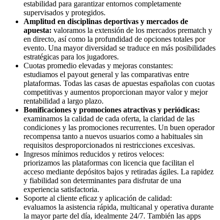
estabilidad para garantizar entornos completamente
supervisados y protegidos.
Amplitud en disciplinas deportivas y mercados de
apuesta:
valoramos la extensión de los mercados prematch y
en directo, así como la profundidad de opciones totales por
evento. Una mayor diversidad se traduce en más posibilidades
estratégicas para los jugadores.
Cuotas promedio elevadas y mejoras constantes:
estudiamos el payout general y las comparativas entre
plataformas. Todas las casas de apuestas españolas con cuotas
competitivas y aumentos proporcionan mayor valor y mejor
rentabilidad a largo plazo.
Bonificaciones y promociones atractivas y periódicas:
examinamos la calidad de cada oferta, la claridad de las
condiciones y las promociones recurrentes. Un buen operador
recompensa tanto a nuevos usuarios como a habituales sin
requisitos desproporcionados ni restricciones excesivas.
Ingresos mínimos reducidos y retiros veloces:
priorizamos las plataformas con licencia que facilitan el
acceso mediante depósitos bajos y retiradas ágiles. La rapidez
y fiabilidad son determinantes para disfrutar de una
experiencia satisfactoria.
Soporte al cliente eficaz y aplicación de calidad:
evaluamos la asistencia rápida, multicanal y operativa durante
la mayor parte del día, idealmente 24/7. También las apps