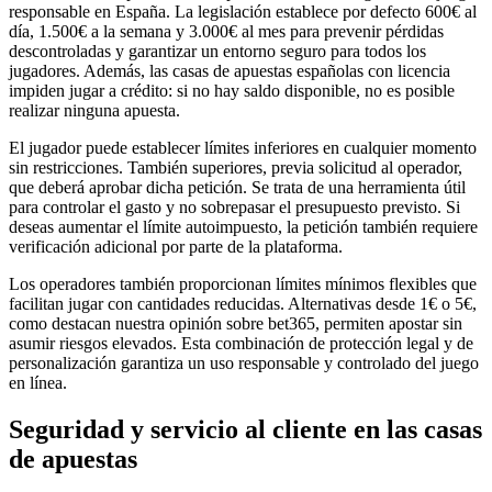
responsable en España. La legislación establece por defecto 600€ al
día, 1.500€ a la semana y 3.000€ al mes para prevenir pérdidas
descontroladas y garantizar un entorno seguro para todos los
jugadores. Además, las casas de apuestas españolas con licencia
impiden jugar a crédito: si no hay saldo disponible, no es posible
realizar ninguna apuesta.
El jugador puede establecer límites inferiores en cualquier momento
sin restricciones. También superiores, previa solicitud al operador,
que deberá aprobar dicha petición. Se trata de una herramienta útil
para controlar el gasto y no sobrepasar el presupuesto previsto. Si
deseas aumentar el límite autoimpuesto, la petición también requiere
verificación adicional por parte de la plataforma.
Los operadores también proporcionan límites mínimos flexibles que
facilitan jugar con cantidades reducidas. Alternativas desde 1€ o 5€,
como destacan nuestra opinión sobre bet365, permiten apostar sin
asumir riesgos elevados. Esta combinación de protección legal y de
personalización garantiza un uso responsable y controlado del juego
en línea.
Seguridad y servicio al cliente en las casas
de apuestas