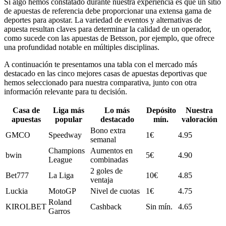
Si algo hemos constatado durante nuestra experiencia es que un sitio
de apuestas de referencia debe proporcionar una extensa gama de
deportes para apostar. La variedad de eventos y alternativas de
apuesta resultan claves para determinar la calidad de un operador,
como sucede con las apuestas de Betsson, por ejemplo, que ofrece
una profundidad notable en múltiples disciplinas.
A continuación te presentamos una tabla con el mercado más
destacado en las cinco mejores casas de apuestas deportivas que
hemos seleccionado para nuestra comparativa, junto con otra
información relevante para tu decisión.
Casa de
Liga más
Lo más
Depósito
Nuestra
apuestas
popular
destacado
mín.
valoración
Bono extra
GMCO
Speedway
1€
4.95
semanal
Champions
Aumentos en
bwin
5€
4.90
League
combinadas
2 goles de
Bet777
La Liga
10€
4.85
ventaja
Luckia
MotoGP
Nivel de cuotas
1€
4.75
Roland
KIROLBET
Cashback
Sin mín.
4.65
Garros