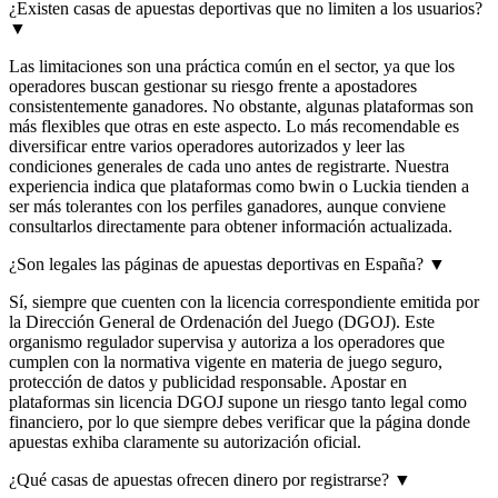
¿Existen casas de apuestas deportivas que no limiten a los usuarios?
▼
Las limitaciones son una práctica común en el sector, ya que los
operadores buscan gestionar su riesgo frente a apostadores
consistentemente ganadores. No obstante, algunas plataformas son
más flexibles que otras en este aspecto. Lo más recomendable es
diversificar entre varios operadores autorizados y leer las
condiciones generales de cada uno antes de registrarte. Nuestra
experiencia indica que plataformas como bwin o Luckia tienden a
ser más tolerantes con los perfiles ganadores, aunque conviene
consultarlos directamente para obtener información actualizada.
¿Son legales las páginas de apuestas deportivas en España?
▼
Sí, siempre que cuenten con la licencia correspondiente emitida por
la Dirección General de Ordenación del Juego (DGOJ). Este
organismo regulador supervisa y autoriza a los operadores que
cumplen con la normativa vigente en materia de juego seguro,
protección de datos y publicidad responsable. Apostar en
plataformas sin licencia DGOJ supone un riesgo tanto legal como
financiero, por lo que siempre debes verificar que la página donde
apuestas exhiba claramente su autorización oficial.
¿Qué casas de apuestas ofrecen dinero por registrarse?
▼