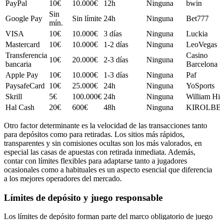
PayPal
10€
10.000€
12h
Ninguna
bwin
Sin
Google Pay
Sin límite
24h
Ninguna
Bet777
mín.
VISA
10€
10.000€
3 días
Ninguna
Luckia
Mastercard
10€
10.000€
1-2 días
Ninguna
LeoVegas
Transferencia
Casino
10€
20.000€
2-3 días
Ninguna
bancaria
Barcelona
Apple Pay
10€
10.000€
1-3 días
Ninguna
Paf
PaysafeCard
10€
25.000€
24h
Ninguna
YoSports
Skrill
5€
100.000€
24h
Ninguna
William Hi
Hal Cash
20€
600€
48h
Ninguna
KIROLB
Otro factor determinante es la velocidad de las transacciones tanto
para depósitos como para retiradas. Los sitios más rápidos,
transparentes y sin comisiones ocultas son los más valorados, en
especial las casas de apuestas con retirada inmediata. Además,
contar con límites flexibles para adaptarse tanto a jugadores
ocasionales como a habituales es un aspecto esencial que diferencia
a los mejores operadores del mercado.
Límites de depósito y juego responsable
Los límites de depósito forman parte del marco obligatorio de juego