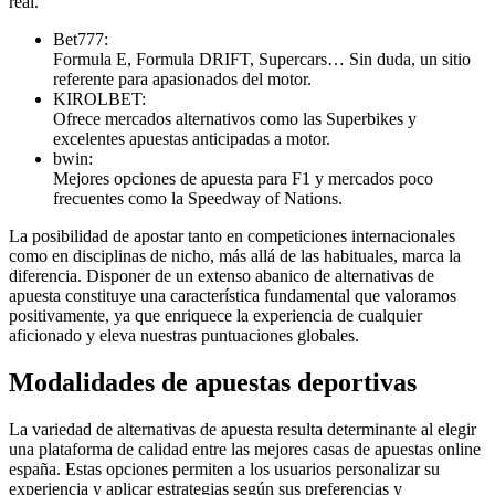
real.
Bet777:
Formula E, Formula DRIFT, Supercars… Sin duda, un sitio
referente para apasionados del motor.
KIROLBET:
Ofrece mercados alternativos como las Superbikes y
excelentes apuestas anticipadas a motor.
bwin:
Mejores opciones de apuesta para F1 y mercados poco
frecuentes como la Speedway of Nations.
La posibilidad de apostar tanto en competiciones internacionales
como en disciplinas de nicho, más allá de las habituales, marca la
diferencia. Disponer de un extenso abanico de alternativas de
apuesta constituye una característica fundamental que valoramos
positivamente, ya que enriquece la experiencia de cualquier
aficionado y eleva nuestras puntuaciones globales.
Modalidades de apuestas deportivas
La variedad de alternativas de apuesta resulta determinante al elegir
una plataforma de calidad entre las mejores casas de apuestas online
españa. Estas opciones permiten a los usuarios personalizar su
experiencia y aplicar estrategias según sus preferencias y