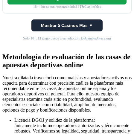
18+ | Juega con responsabilidad | T&C aplicables
Mostrar 5 Casinos Más ▼
Solo 18+. El juego puede crear adicción.
BeGambleAware.org
Metodología de evaluación de las casas de
apuestas deportivas online
Nuestra dilatada trayectoria como analistas y apostadores activos nos
capacita para determinar con precisión cuál es la plataforma más
recomendable entre las casas de apuestas online españa y los
operadores deportivos en general. Para ello, nuestro equipo de
especialistas examina cada sitio en profundidad, evaluando
elementos esenciales como fiabilidad, amplitud de mercados,
opciones de pago y bonificaciones disponibles.
Licencia DGOJ y solidez de la plataforma:
únicamente incluimos operadores autorizados y técnicamente
robustos. Verificamos su legalidad, seguridad, transparencia y