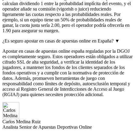
calculan dividiendo 1 entre la probabilidad implícita del evento, y el
operador añade su comisión (vigorish o juice) reduciendo
ligeramente las cuotas respecto a las probabilidades reales. Por
ejemplo, si un equipo tiene un 50% de probabilidades reales de
ganar, la cuota justa sería 2.00, pero el operador podría ofrecerla en
1.90 para asegurar su margen.
¿Es seguro apostar en casas de apuestas online en España?
▼
Apostar en casas de apuestas online españa reguladas por la DGOJ
es completamente seguro. Estos operadores están obligados a utilizar
cifrado SSL de alta seguridad, a verificar la identidad de los
jugadores, a mantener los fondos de los clientes separados de los
fondos operativos y a cumplir con la normativa de protección de
datos. Además, promueven herramientas de juego con
responsabilidad como límites de depósito, autoexclusión temporal y
acceso al Registro General de Interdicciones de Acceso al Juego
(RGIAJ) para quienes necesiten protección adicional.
Carlos Medina Ruiz
Analista Senior de Apuestas Deportivas Online