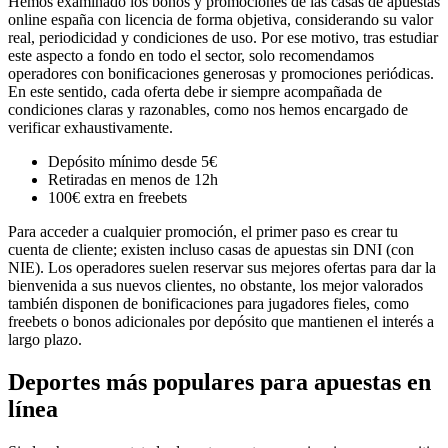
Hemos examinado los bonos y promociones de las casas de apuestas
online españa con licencia de forma objetiva, considerando su valor
real, periodicidad y condiciones de uso. Por ese motivo, tras estudiar
este aspecto a fondo en todo el sector, solo recomendamos
operadores con bonificaciones generosas y promociones periódicas.
En este sentido, cada oferta debe ir siempre acompañada de
condiciones claras y razonables, como nos hemos encargado de
verificar exhaustivamente.
Depósito mínimo desde 5€
Retiradas en menos de 12h
100€ extra en freebets
Para acceder a cualquier promoción, el primer paso es crear tu
cuenta de cliente; existen incluso casas de apuestas sin DNI (con
NIE). Los operadores suelen reservar sus mejores ofertas para dar la
bienvenida a sus nuevos clientes, no obstante, los mejor valorados
también disponen de bonificaciones para jugadores fieles, como
freebets o bonos adicionales por depósito que mantienen el interés a
largo plazo.
Deportes más populares para apuestas en
línea