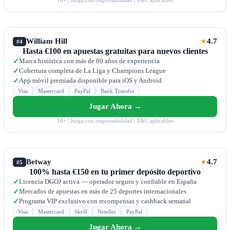
William Hill
4.7
★
#4
Hasta €100 en apuestas gratuitas para nuevos clientes
Marca histórica con más de 80 años de experiencia
✓
Cobertura completa de La Liga y Champions League
✓
App móvil premiada disponible para iOS y Android
✓
Visa
Mastercard
PayPal
Bank Transfer
Jugar Ahora →
18+ | Juega con responsabilidad | T&C aplicables
Betway
4.7
★
#5
100% hasta €150 en tu primer depósito deportivo
Licencia DGOJ activa — operador seguro y confiable en España
✓
Mercados de apuestas en más de 25 deportes internacionales
✓
Programa VIP exclusivo con recompensas y cashback semanal
✓
Visa
Mastercard
Skrill
Neteller
PayPal
Jugar Ahora →