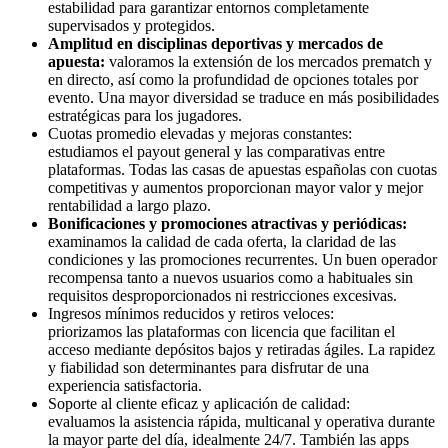
estabilidad para garantizar entornos completamente
supervisados y protegidos.
Amplitud en disciplinas deportivas y mercados de
apuesta:
valoramos la extensión de los mercados prematch y
en directo, así como la profundidad de opciones totales por
evento. Una mayor diversidad se traduce en más posibilidades
estratégicas para los jugadores.
Cuotas promedio elevadas y mejoras constantes:
estudiamos el payout general y las comparativas entre
plataformas. Todas las casas de apuestas españolas con cuotas
competitivas y aumentos proporcionan mayor valor y mejor
rentabilidad a largo plazo.
Bonificaciones y promociones atractivas y periódicas:
examinamos la calidad de cada oferta, la claridad de las
condiciones y las promociones recurrentes. Un buen operador
recompensa tanto a nuevos usuarios como a habituales sin
requisitos desproporcionados ni restricciones excesivas.
Ingresos mínimos reducidos y retiros veloces:
priorizamos las plataformas con licencia que facilitan el
acceso mediante depósitos bajos y retiradas ágiles. La rapidez
y fiabilidad son determinantes para disfrutar de una
experiencia satisfactoria.
Soporte al cliente eficaz y aplicación de calidad:
evaluamos la asistencia rápida, multicanal y operativa durante
la mayor parte del día, idealmente 24/7. También las apps