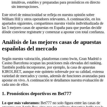
intuitivas, estables y preparadas para pronósticos en directo
sin interrupciones.
Este nivel de minuciosidad se refleja en nuestra opinión sobre
William Hill y otros operadores relevantes. A continuación, en los
apartados siguientes, compartimos nuestra visión individualizada de
las 5 mejores casas de apuestas en España para que puedas decidir
dónde conviene registrarte y comenzar a apostar con total confianza.
Análisis de las mejores casas de apuestas
españolas del mercado
Según nuestra valoración, plataformas como bwin, Gran Madrid o
Casino Barcelona ocupan las posiciones más elevadas del ranking.
También podría incorporarse, por ejemplo, la casa de apuestas
KIROLBET, aunque este quinteto sobresale por su calidad, extensa
variedad de mercados y cuotas, además de funciones avanzadas para
apostar en vivo. A continuación te detallamos nuestra evaluación de
cada uno de ellos.
1. Pronósticos deportivos en Bet777
Lo que más valoramos:
Bet777 no solo figura entre las casas de