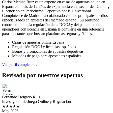
Carlos Medina Ruiz es un experto en casas de apuestas online en
España con más de 12 años de experiencia en el sector del iGaming.
Licenciado en Periodismo Deportivo por la Universidad
Complutense de Madrid, ha colaborado con los principales medios
especializados en apuestas del mercado español. Su profundo
conocimiento de la regulación de la DGOJ y del panorama de
operadores con licencia en España le convierte en una referencia
para apostantes que buscan plataformas seguras y fiables.
Casas de apuestas online España
Regulación DGOJ y licencias españolas
Bonos y promociones de apuestas deportivas
Métodos de pago para apostantes españoles
Ver perfil completo →
Revisado por nuestros expertos
Fernando Delgado Ruiz
Investigador de Juego Online y Regulación
★★★★★
May 2026