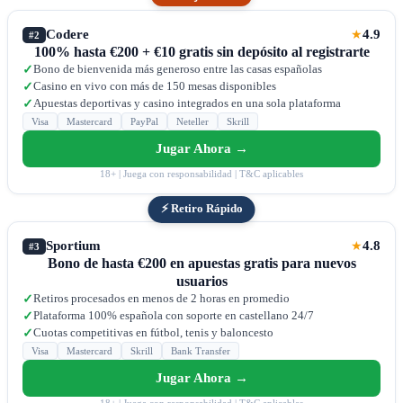
Codere
4.9
★
#2
100% hasta €200 + €10 gratis sin depósito al registrarte
Bono de bienvenida más generoso entre las casas españolas
✓
Casino en vivo con más de 150 mesas disponibles
✓
Apuestas deportivas y casino integrados en una sola plataforma
✓
Visa
Mastercard
PayPal
Neteller
Skrill
Jugar Ahora →
18+ | Juega con responsabilidad | T&C aplicables
⚡ Retiro Rápido
Sportium
4.8
★
#3
Bono de hasta €200 en apuestas gratis para nuevos
usuarios
Retiros procesados en menos de 2 horas en promedio
✓
Plataforma 100% española con soporte en castellano 24/7
✓
Cuotas competitivas en fútbol, tenis y baloncesto
✓
Visa
Mastercard
Skrill
Bank Transfer
Jugar Ahora →
18+ | Juega con responsabilidad | T&C aplicables