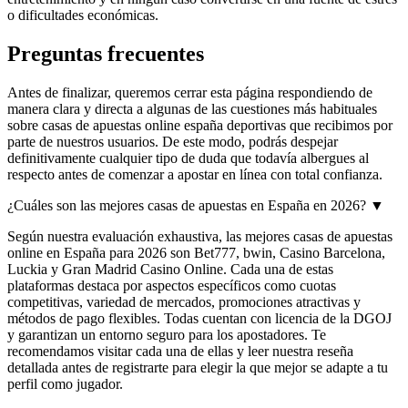
o dificultades económicas.
Preguntas frecuentes
Antes de finalizar, queremos cerrar esta página respondiendo de
manera clara y directa a algunas de las cuestiones más habituales
sobre casas de apuestas online españa deportivas que recibimos por
parte de nuestros usuarios. De este modo, podrás despejar
definitivamente cualquier tipo de duda que todavía albergues al
respecto antes de comenzar a apostar en línea con total confianza.
¿Cuáles son las mejores casas de apuestas en España en 2026?
▼
Según nuestra evaluación exhaustiva, las mejores casas de apuestas
online en España para 2026 son Bet777, bwin, Casino Barcelona,
Luckia y Gran Madrid Casino Online. Cada una de estas
plataformas destaca por aspectos específicos como cuotas
competitivas, variedad de mercados, promociones atractivas y
métodos de pago flexibles. Todas cuentan con licencia de la DGOJ
y garantizan un entorno seguro para los apostadores. Te
recomendamos visitar cada una de ellas y leer nuestra reseña
detallada antes de registrarte para elegir la que mejor se adapte a tu
perfil como jugador.