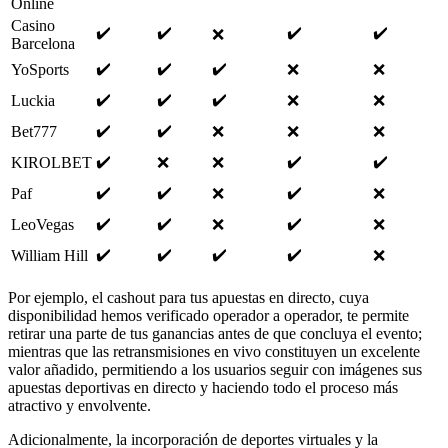
Online
Casino
✔️
✔️
✔️
✔️
❌
Barcelona
✔️
✔️
✔️
YoSports
❌
❌
✔️
✔️
✔️
Luckia
❌
❌
✔️
✔️
Bet777
❌
❌
❌
✔️
✔️
✔️
KIROLBET
❌
❌
✔️
✔️
✔️
Paf
❌
❌
✔️
✔️
✔️
LeoVegas
❌
❌
✔️
✔️
✔️
✔️
William Hill
❌
Por ejemplo, el cashout para tus apuestas en directo, cuya
disponibilidad hemos verificado operador a operador, te permite
retirar una parte de tus ganancias antes de que concluya el evento;
mientras que las retransmisiones en vivo constituyen un excelente
valor añadido, permitiendo a los usuarios seguir con imágenes sus
apuestas deportivas en directo y haciendo todo el proceso más
atractivo y envolvente.
Adicionalmente, la incorporación de deportes virtuales y la