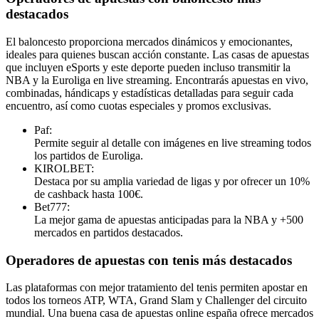
destacados
El baloncesto proporciona mercados dinámicos y emocionantes,
ideales para quienes buscan acción constante. Las casas de apuestas
que incluyen eSports y este deporte pueden incluso transmitir la
NBA y la Euroliga en live streaming. Encontrarás apuestas en vivo,
combinadas, hándicaps y estadísticas detalladas para seguir cada
encuentro, así como cuotas especiales y promos exclusivas.
Paf:
Permite seguir al detalle con imágenes en live streaming todos
los partidos de Euroliga.
KIROLBET:
Destaca por su amplia variedad de ligas y por ofrecer un 10%
de cashback hasta 100€.
Bet777:
La mejor gama de apuestas anticipadas para la NBA y +500
mercados en partidos destacados.
Operadores de apuestas con tenis más destacados
Las plataformas con mejor tratamiento del tenis permiten apostar en
todos los torneos ATP, WTA, Grand Slam y Challenger del circuito
mundial. Una buena casa de apuestas online españa ofrece mercados