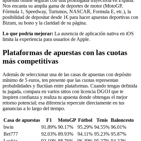
apuestas online seguras con una prolongada trayectoria en España.
Nos encanta su amplia gama de deportes de motor (MotoGP,
Fórmula 1, Speedway, Turismos, NASCAR, Formula E, etc.), la
posibilidad de depositar desde 1€ para hacer apuestas deportivas con
Bizum, su bono y la claridad de su página.
Lo que podría mejorar:
La ausencia de aplicación nativa en iOS
limita la experiencia para usuarios de Apple.
Plataformas de apuestas con las cuotas
más competitivas
Además de seleccionar una de las casas de apuestas con depósito
mínimo de 5 euros, ten presente que las cuotas representan
probabilidades y fluctúan entre plataformas. Cuando tengas definida
tu jugada, compara en varios sitios con licencia DGOJ que te
inspiren confianza y realiza tu apuesta donde obtengas el mejor
retorno potencial; esa diferencia repercute directamente en tus
ganancias a lo largo del tiempo.
Casa de apuestas
F1
MotoGP
Fútbol
Tenis
Baloncesto
bwin
91.89%
90.17%
95.29%
94.55%
96.01%
Bet777
92.03%
89.93%
94.11%
95.23%
95.87%
Luckia
92.10%
88.76%
96.39%
95.27%
94.22%