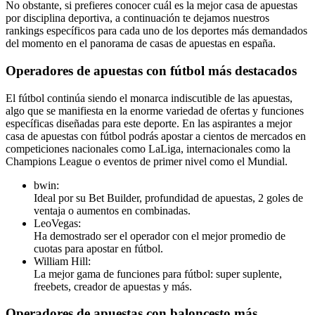
No obstante, si prefieres conocer cuál es la mejor casa de apuestas
por disciplina deportiva, a continuación te dejamos nuestros
rankings específicos para cada uno de los deportes más demandados
del momento en el panorama de casas de apuestas en españa.
Operadores de apuestas con fútbol más destacados
El fútbol continúa siendo el monarca indiscutible de las apuestas,
algo que se manifiesta en la enorme variedad de ofertas y funciones
específicas diseñadas para este deporte. En las aspirantes a mejor
casa de apuestas con fútbol podrás apostar a cientos de mercados en
competiciones nacionales como LaLiga, internacionales como la
Champions League o eventos de primer nivel como el Mundial.
bwin:
Ideal por su Bet Builder, profundidad de apuestas, 2 goles de
ventaja o aumentos en combinadas.
LeoVegas:
Ha demostrado ser el operador con el mejor promedio de
cuotas para apostar en fútbol.
William Hill:
La mejor gama de funciones para fútbol: super suplente,
freebets, creador de apuestas y más.
Operadores de apuestas con baloncesto más