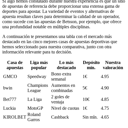
Si algo hemos constatado durante nuestra experiencia es que un sitio
de apuestas de referencia debe proporcionar una extensa gama de
deportes para apostar. La variedad de eventos y alternativas de
apuesta resultan claves para determinar la calidad de un operador,
como sucede con las apuestas de Betsson, por ejemplo, que ofrece
una profundidad notable en múltiples disciplinas.
A continuación te presentamos una tabla con el mercado más
destacado en las cinco mejores casas de apuestas deportivas que
hemos seleccionado para nuestra comparativa, junto con otra
información relevante para tu decisión.
Casa de
Liga más
Lo más
Depósito
Nuestra
apuestas
popular
destacado
mín.
valoración
Bono extra
GMCO
Speedway
1€
4.95
semanal
Champions
Aumentos en
bwin
5€
4.90
League
combinadas
2 goles de
Bet777
La Liga
10€
4.85
ventaja
Luckia
MotoGP
Nivel de cuotas
1€
4.75
Roland
KIROLBET
Cashback
Sin mín.
4.65
Garros