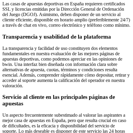
Las casas de apuestas deportivas en España requieren certificados
SSL y licencias emitidas por la Dirección General de Ordenación
del Juego (DGOJ). Asimismo, deben disponer de un servicio al
cliente eficiente, disponible en horario amplio (preferiblemente 24/7)
a través de chat en vivo, correo electrónico y teléfono como mínimo.
Transparencia y usabilidad de la plataforma
La transparencia y facilidad de uso constituyen dos elementos
fundamentales en nuestra evaluación de las mejores páginas de
apuestas deportivas, como podemos apreciar en las opiniones de
bwin. Una interfaz bien diseñada con información clara sobre
alternativas de apuesta, cuotas, términos y condiciones resulta
esencial. Además, comprender rápidamente cómo depositar, retirar y
acceder al soporte aumenta la calificación del operador en nuestra
valoración.
Servicio al cliente en las principales páginas de
apuestas
Un aspecto frecuentemente subestimado al valorar las aspirantes a
mejor casa de apuestas en España, pero que resulta crucial en caso
de dificultades, es la eficacia y disponibilidad del servicio de
soporte. Lo más deseable es disponer de este servicio las 24 horas