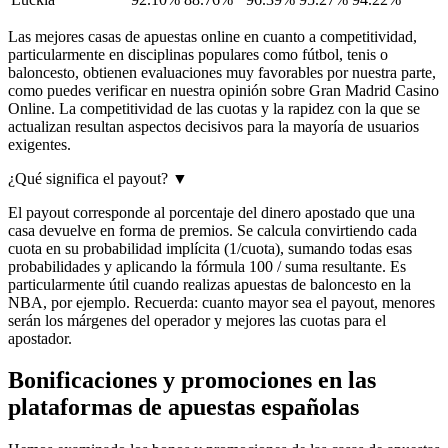
Las mejores casas de apuestas online en cuanto a competitividad,
particularmente en disciplinas populares como fútbol, tenis o
baloncesto, obtienen evaluaciones muy favorables por nuestra parte,
como puedes verificar en nuestra opinión sobre Gran Madrid Casino
Online. La competitividad de las cuotas y la rapidez con la que se
actualizan resultan aspectos decisivos para la mayoría de usuarios
exigentes.
¿Qué significa el payout?
▼
El payout corresponde al porcentaje del dinero apostado que una
casa devuelve en forma de premios. Se calcula convirtiendo cada
cuota en su probabilidad implícita (1/cuota), sumando todas esas
probabilidades y aplicando la fórmula 100 / suma resultante. Es
particularmente útil cuando realizas apuestas de baloncesto en la
NBA, por ejemplo. Recuerda: cuanto mayor sea el payout, menores
serán los márgenes del operador y mejores las cuotas para el
apostador.
Bonificaciones y promociones en las
plataformas de apuestas españolas