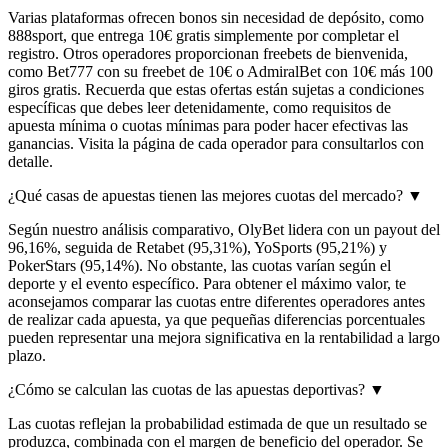
Varias plataformas ofrecen bonos sin necesidad de depósito, como
888sport, que entrega 10€ gratis simplemente por completar el
registro. Otros operadores proporcionan freebets de bienvenida,
como Bet777 con su freebet de 10€ o AdmiralBet con 10€ más 100
giros gratis. Recuerda que estas ofertas están sujetas a condiciones
específicas que debes leer detenidamente, como requisitos de
apuesta mínima o cuotas mínimas para poder hacer efectivas las
ganancias. Visita la página de cada operador para consultarlos con
detalle.
¿Qué casas de apuestas tienen las mejores cuotas del mercado?
▼
Según nuestro análisis comparativo, OlyBet lidera con un payout del
96,16%, seguida de Retabet (95,31%), YoSports (95,21%) y
PokerStars (95,14%). No obstante, las cuotas varían según el
deporte y el evento específico. Para obtener el máximo valor, te
aconsejamos comparar las cuotas entre diferentes operadores antes
de realizar cada apuesta, ya que pequeñas diferencias porcentuales
pueden representar una mejora significativa en la rentabilidad a largo
plazo.
¿Cómo se calculan las cuotas de las apuestas deportivas?
▼
Las cuotas reflejan la probabilidad estimada de que un resultado se
produzca, combinada con el margen de beneficio del operador. Se