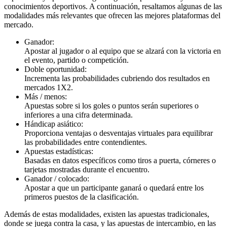
conocimientos deportivos. A continuación, resaltamos algunas de las
modalidades más relevantes que ofrecen las mejores plataformas del
mercado.
Ganador:
Apostar al jugador o al equipo que se alzará con la victoria en
el evento, partido o competición.
Doble oportunidad:
Incrementa las probabilidades cubriendo dos resultados en
mercados 1X2.
Más / menos:
Apuestas sobre si los goles o puntos serán superiores o
inferiores a una cifra determinada.
Hándicap asiático:
Proporciona ventajas o desventajas virtuales para equilibrar
las probabilidades entre contendientes.
Apuestas estadísticas:
Basadas en datos específicos como tiros a puerta, córneres o
tarjetas mostradas durante el encuentro.
Ganador / colocado:
Apostar a que un participante ganará o quedará entre los
primeros puestos de la clasificación.
Además de estas modalidades, existen las apuestas tradicionales,
donde se juega contra la casa, y las apuestas de intercambio, en las