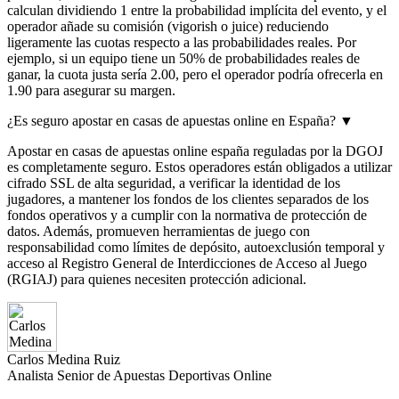
calculan dividiendo 1 entre la probabilidad implícita del evento, y el
operador añade su comisión (vigorish o juice) reduciendo
ligeramente las cuotas respecto a las probabilidades reales. Por
ejemplo, si un equipo tiene un 50% de probabilidades reales de
ganar, la cuota justa sería 2.00, pero el operador podría ofrecerla en
1.90 para asegurar su margen.
¿Es seguro apostar en casas de apuestas online en España?
▼
Apostar en casas de apuestas online españa reguladas por la DGOJ
es completamente seguro. Estos operadores están obligados a utilizar
cifrado SSL de alta seguridad, a verificar la identidad de los
jugadores, a mantener los fondos de los clientes separados de los
fondos operativos y a cumplir con la normativa de protección de
datos. Además, promueven herramientas de juego con
responsabilidad como límites de depósito, autoexclusión temporal y
acceso al Registro General de Interdicciones de Acceso al Juego
(RGIAJ) para quienes necesiten protección adicional.
Carlos Medina Ruiz
Analista Senior de Apuestas Deportivas Online