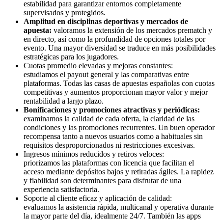
estabilidad para garantizar entornos completamente
supervisados y protegidos.
Amplitud en disciplinas deportivas y mercados de
apuesta:
valoramos la extensión de los mercados prematch y
en directo, así como la profundidad de opciones totales por
evento. Una mayor diversidad se traduce en más posibilidades
estratégicas para los jugadores.
Cuotas promedio elevadas y mejoras constantes:
estudiamos el payout general y las comparativas entre
plataformas. Todas las casas de apuestas españolas con cuotas
competitivas y aumentos proporcionan mayor valor y mejor
rentabilidad a largo plazo.
Bonificaciones y promociones atractivas y periódicas:
examinamos la calidad de cada oferta, la claridad de las
condiciones y las promociones recurrentes. Un buen operador
recompensa tanto a nuevos usuarios como a habituales sin
requisitos desproporcionados ni restricciones excesivas.
Ingresos mínimos reducidos y retiros veloces:
priorizamos las plataformas con licencia que facilitan el
acceso mediante depósitos bajos y retiradas ágiles. La rapidez
y fiabilidad son determinantes para disfrutar de una
experiencia satisfactoria.
Soporte al cliente eficaz y aplicación de calidad:
evaluamos la asistencia rápida, multicanal y operativa durante
la mayor parte del día, idealmente 24/7. También las apps