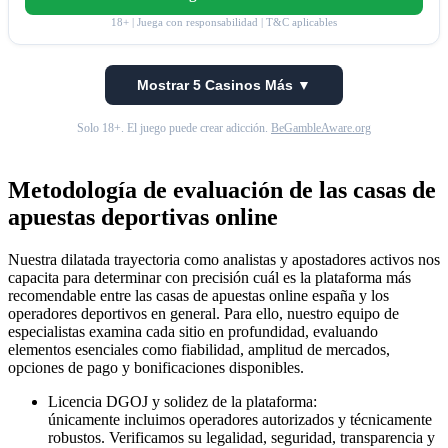
18+ | Juega con responsabilidad | T&C aplicables
Mostrar 5 Casinos Más ▼
Solo 18+. El juego puede crear adicción.
BeGambleAware.org
Metodología de evaluación de las casas de
apuestas deportivas online
Nuestra dilatada trayectoria como analistas y apostadores activos nos
capacita para determinar con precisión cuál es la plataforma más
recomendable entre las casas de apuestas online españa y los
operadores deportivos en general. Para ello, nuestro equipo de
especialistas examina cada sitio en profundidad, evaluando
elementos esenciales como fiabilidad, amplitud de mercados,
opciones de pago y bonificaciones disponibles.
Licencia DGOJ y solidez de la plataforma:
únicamente incluimos operadores autorizados y técnicamente
robustos. Verificamos su legalidad, seguridad, transparencia y