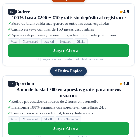
Codere
4.9
★
#2
100% hasta €200 + €10 gratis sin depósito al registrarte
Bono de bienvenida más generoso entre las casas españolas
✓
Casino en vivo con más de 150 mesas disponibles
✓
Apuestas deportivas y casino integrados en una sola plataforma
✓
Visa
Mastercard
PayPal
Neteller
Skrill
Jugar Ahora →
18+ | Juega con responsabilidad | T&C aplicables
⚡ Retiro Rápido
Sportium
4.8
★
#3
Bono de hasta €200 en apuestas gratis para nuevos
usuarios
Retiros procesados en menos de 2 horas en promedio
✓
Plataforma 100% española con soporte en castellano 24/7
✓
Cuotas competitivas en fútbol, tenis y baloncesto
✓
Visa
Mastercard
Skrill
Bank Transfer
Jugar Ahora →
18+ | Juega con responsabilidad | T&C aplicables