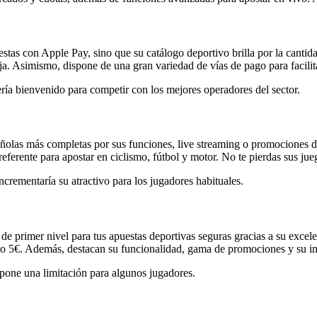
estas con Apple Pay, sino que su catálogo deportivo brilla por la canti
ja. Asimismo, dispone de una gran variedad de vías de pago para facilit
ía bienvenido para competir con los mejores operadores del sector.
añolas más completas por sus funciones, live streaming o promociones d
referente para apostar en ciclismo, fútbol y motor. No te pierdas sus ju
rementaría su atractivo para los jugadores habituales.
de primer nivel para tus apuestas deportivas seguras gracias a su excel
lo 5€. Además, destacan su funcionalidad, gama de promociones y su int
pone una limitación para algunos jugadores.