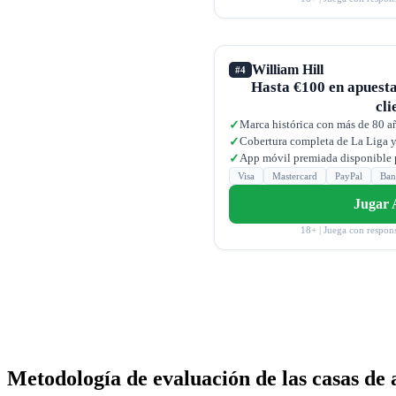
William Hill
#4
Hasta €100 en apuesta
cli
Marca histórica con más de 80 a
✓
Cobertura completa de La Liga
✓
App móvil premiada disponible 
✓
Visa
Mastercard
PayPal
Ban
Jugar
18+ | Juega con respon
Metodología de evaluación de las casas de 