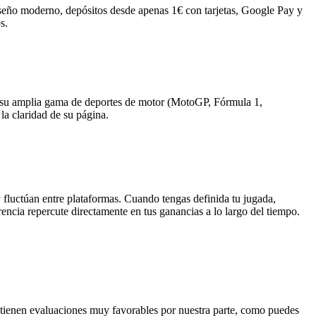
iseño moderno, depósitos desde apenas 1€ con tarjetas, Google Pay y
s.
a su amplia gama de deportes de motor (MotoGP, Fórmula 1,
a claridad de su página.
 fluctúan entre plataformas. Cuando tengas definida tu jugada,
encia repercute directamente en tus ganancias a lo largo del tiempo.
obtienen evaluaciones muy favorables por nuestra parte, como puedes