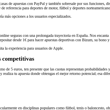
casas de apuestas con PayPal y también sobresale por sus funciones, d
de referencia para deportes de motor, fútbol y deportes norteamericano
a más opciones a los usuarios especializados.
online seguras con una prolongada trayectoria en España. Nos encant
ositar desde 1€ para hacer apuestas deportivas con Bizum, su bono y l
ta la experiencia para usuarios de Apple.
s competitivas
o de 5 euros, ten presente que las cuotas representan probabilidades y
 realiza tu apuesta donde obtengas el mejor retorno potencial; esa difer
icularmente en disciplinas populares como fútbol, tenis o baloncesto, 