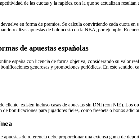
titividad de las cuotas y la rapidez con la que se actualizan resultan 
 devuelve en forma de premios. Se calcula convirtiendo cada cuota en s
l cuando realizas apuestas de baloncesto en la NBA, por ejemplo. Recue
formas de apuestas españolas
ne españa con licencia de forma objetiva, considerando su valor real, 
bonificaciones generosas y promociones periódicas. En este sentido, c
de cliente; existen incluso casas de apuestas sin DNI (con NIE). Los op
 de bonificaciones para jugadores fieles, como freebets o bonos adicion
ínea
de apuestas de referencia debe proporcionar una extensa gama de deporte