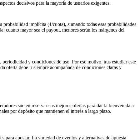
aspectos decisivos para la mayoría de usuarios exigentes.
u probabilidad implícita (1/cuota), sumando todas esas probabilidades
rda: cuanto mayor sea el payout, menores serán los márgenes del
periodicidad y condiciones de uso. Por ese motivo, tras estudiar este
ada oferta debe ir siempre acompañada de condiciones claras y
eradores suelen reservar sus mejores ofertas para dar la bienvenida a
ales por depósito que mantienen el interés a largo plazo.
s para apostar. La variedad de eventos y alternativas de apuesta