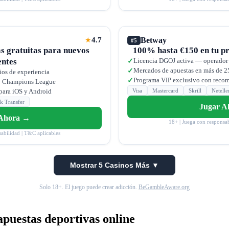
Betway
4.7
★
#5
s gratuitas para nuevos
100% hasta €150 en tu pr
entes
Licencia DGOJ activa — operador 
✓
Mercados de apuestas en más de 25
✓
ños de experiencia
Programa VIP exclusivo con reco
✓
 y Champions League
para iOS y Android
Visa
Mastercard
Skrill
Netelle
k Transfer
Jugar A
 Ahora →
18+ | Juega con responsab
sabilidad | T&C aplicables
Mostrar 5 Casinos Más ▼
Solo 18+. El juego puede crear adicción.
BeGambleAware.org
apuestas deportivas online