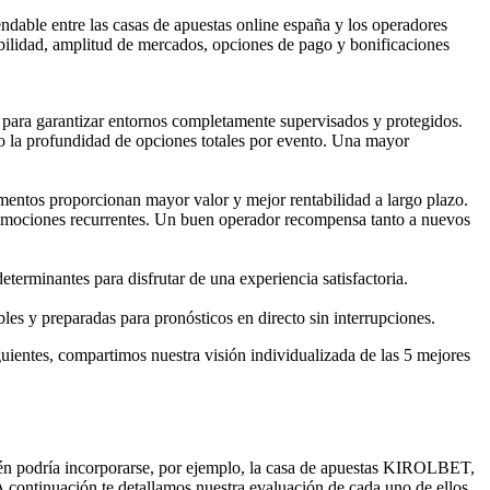
ndable entre las casas de apuestas online españa y los operadores
abilidad, amplitud de mercados, opciones de pago y bonificaciones
d para garantizar entornos completamente supervisados y protegidos.
o la profundidad de opciones totales por evento. Una mayor
umentos proporcionan mayor valor y mejor rentabilidad a largo plazo.
promociones recurrentes. Un buen operador recompensa tanto a nuevos
determinantes para disfrutar de una experiencia satisfactoria.
bles y preparadas para pronósticos en directo sin interrupciones.
guientes, compartimos nuestra visión individualizada de las 5 mejores
én podría incorporarse, por ejemplo, la casa de apuestas KIROLBET,
 continuación te detallamos nuestra evaluación de cada uno de ellos.