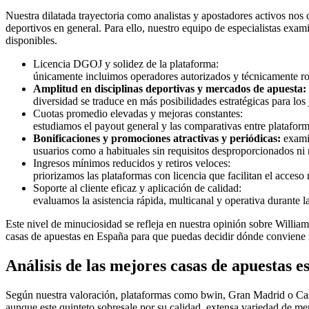
Nuestra dilatada trayectoria como analistas y apostadores activos nos
deportivos en general. Para ello, nuestro equipo de especialistas exa
disponibles.
Licencia DGOJ y solidez de la plataforma:
únicamente incluimos operadores autorizados y técnicamente rob
Amplitud en disciplinas deportivas y mercados de apuesta:
diversidad se traduce en más posibilidades estratégicas para los
Cuotas promedio elevadas y mejoras constantes:
estudiamos el payout general y las comparativas entre platafor
Bonificaciones y promociones atractivas y periódicas:
examin
usuarios como a habituales sin requisitos desproporcionados ni 
Ingresos mínimos reducidos y retiros veloces:
priorizamos las plataformas con licencia que facilitan el acceso 
Soporte al cliente eficaz y aplicación de calidad:
evaluamos la asistencia rápida, multicanal y operativa durante l
Este nivel de minuciosidad se refleja en nuestra opinión sobre William
casas de apuestas en España para que puedas decidir dónde conviene re
Análisis de las mejores casas de apuestas 
Según nuestra valoración, plataformas como bwin, Gran Madrid o Cas
aunque este quinteto sobresale por su calidad, extensa variedad de me