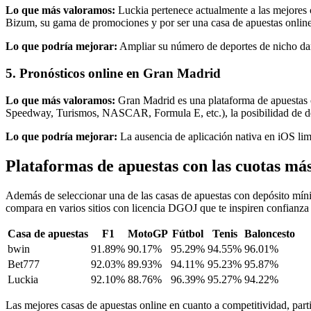
Lo que más valoramos:
Luckia pertenece actualmente a las mejores 
Bizum, su gama de promociones y por ser una casa de apuestas online 
Lo que podría mejorar:
Ampliar su número de deportes de nicho darí
5. Pronósticos online en Gran Madrid
Lo que más valoramos:
Gran Madrid es una plataforma de apuestas 
Speedway, Turismos, NASCAR, Formula E, etc.), la posibilidad de dep
Lo que podría mejorar:
La ausencia de aplicación nativa en iOS limi
Plataformas de apuestas con las cuotas má
Además de seleccionar una de las casas de apuestas con depósito mínim
compara en varios sitios con licencia DGOJ que te inspiren confianza y
Casa de apuestas
F1
MotoGP
Fútbol
Tenis
Baloncesto
bwin
91.89%
90.17%
95.29%
94.55%
96.01%
Bet777
92.03%
89.93%
94.11%
95.23%
95.87%
Luckia
92.10%
88.76%
96.39%
95.27%
94.22%
Las mejores casas de apuestas online en cuanto a competitividad, part