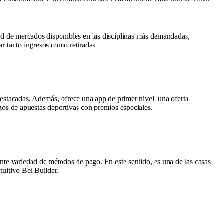
dad de mercados disponibles en las disciplinas más demandadas,
ar tanto ingresos como retiradas.
estacadas. Además, ofrece una app de primer nivel, una oferta
egos de apuestas deportivas con premios especiales.
ente variedad de métodos de pago. En este sentido, es una de las casas
uitivo Bet Builder.