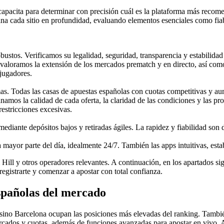
 capacita para determinar con precisión cuál es la plataforma más recome
mina cada sitio en profundidad, evaluando elementos esenciales como fi
ustos. Verificamos su legalidad, seguridad, transparencia y estabilida
valoramos la extensión de los mercados prematch y en directo, así com
 jugadores.
mas. Todas las casas de apuestas españolas con cuotas competitivas y a
amos la calidad de cada oferta, la claridad de las condiciones y las 
restricciones excesivas.
mediante depósitos bajos y retiradas ágiles. La rapidez y fiabilidad son 
a mayor parte del día, idealmente 24/7. También las apps intuitivas, esta
 Hill y otros operadores relevantes. A continuación, en los apartados si
gistrarte y comenzar a apostar con total confianza.
españolas del mercado
ino Barcelona ocupan las posiciones más elevadas del ranking. Tambi
rcados y cuotas, además de funciones avanzadas para apostar en vivo. A