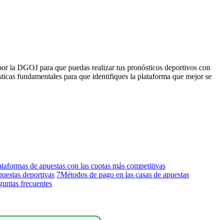
por la DGOJ para que puedas realizar tus pronósticos deportivos con
ticas fundamentales para que identifiques la plataforma que mejor se
ataformas de apuestas con las cuotas más competitivas
uestas deportivas
7
Métodos de pago en las casas de apuestas
guntas frecuentes