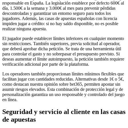
responsable en España. La legislación establece por defecto 600€ al
día, 1.500€ a la semana y 3.000€ al mes para prevenir pérdidas
descontroladas y garantizar un entorno seguro para todos los
jugadores. Además, las casas de apuestas españolas con licencia
impiden jugar a crédito: si no hay saldo disponible, no es posible
realizar ninguna apuesta.
El jugador puede establecer límites inferiores en cualquier momento
sin restricciones. También superiores, previa solicitud al operador,
que deberá aprobar dicha petición. Se trata de una herramienta útil
para controlar el gasto y no sobrepasar el presupuesto previsto. Si
deseas aumentar el límite autoimpuesto, la petición también requiere
verificación adicional por parte de la plataforma.
Los operadores también proporcionan límites mínimos flexibles que
facilitan jugar con cantidades reducidas. Alternativas desde 1€ o 5€,
como destacan nuestra opinión sobre bet365, permiten apostar sin
asumir riesgos elevados. Esta combinación de protección legal y de
personalización garantiza un uso responsable y controlado del juego
en línea.
Seguridad y servicio al cliente en las casas
de apuestas