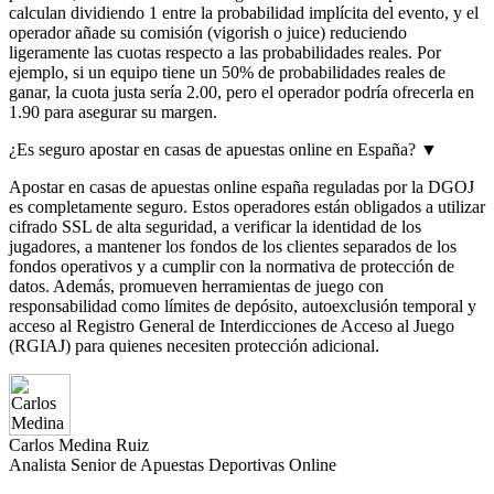
calculan dividiendo 1 entre la probabilidad implícita del evento, y el
operador añade su comisión (vigorish o juice) reduciendo
ligeramente las cuotas respecto a las probabilidades reales. Por
ejemplo, si un equipo tiene un 50% de probabilidades reales de
ganar, la cuota justa sería 2.00, pero el operador podría ofrecerla en
1.90 para asegurar su margen.
¿Es seguro apostar en casas de apuestas online en España?
▼
Apostar en casas de apuestas online españa reguladas por la DGOJ
es completamente seguro. Estos operadores están obligados a utilizar
cifrado SSL de alta seguridad, a verificar la identidad de los
jugadores, a mantener los fondos de los clientes separados de los
fondos operativos y a cumplir con la normativa de protección de
datos. Además, promueven herramientas de juego con
responsabilidad como límites de depósito, autoexclusión temporal y
acceso al Registro General de Interdicciones de Acceso al Juego
(RGIAJ) para quienes necesiten protección adicional.
Carlos Medina Ruiz
Analista Senior de Apuestas Deportivas Online