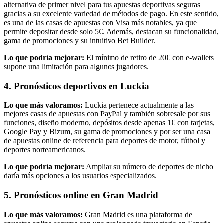
alternativa de primer nivel para tus apuestas deportivas seguras
gracias a su excelente variedad de métodos de pago. En este sentido,
es una de las casas de apuestas con Visa más notables, ya que
permite depositar desde solo 5€. Además, destacan su funcionalidad,
gama de promociones y su intuitivo Bet Builder.
Lo que podría mejorar:
El mínimo de retiro de 20€ con e-wallets
supone una limitación para algunos jugadores.
4. Pronósticos deportivos en Luckia
Lo que más valoramos:
Luckia pertenece actualmente a las
mejores casas de apuestas con PayPal y también sobresale por sus
funciones, diseño moderno, depósitos desde apenas 1€ con tarjetas,
Google Pay y Bizum, su gama de promociones y por ser una casa
de apuestas online de referencia para deportes de motor, fútbol y
deportes norteamericanos.
Lo que podría mejorar:
Ampliar su número de deportes de nicho
daría más opciones a los usuarios especializados.
5. Pronósticos online en Gran Madrid
Lo que más valoramos:
Gran Madrid es una plataforma de