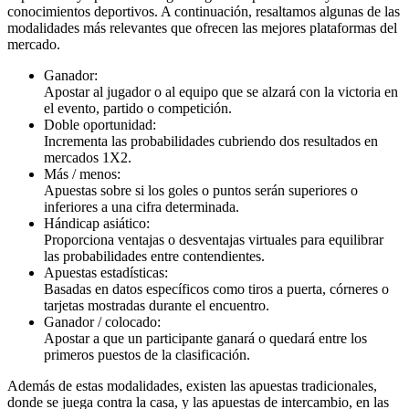
conocimientos deportivos. A continuación, resaltamos algunas de las
modalidades más relevantes que ofrecen las mejores plataformas del
mercado.
Ganador:
Apostar al jugador o al equipo que se alzará con la victoria en
el evento, partido o competición.
Doble oportunidad:
Incrementa las probabilidades cubriendo dos resultados en
mercados 1X2.
Más / menos:
Apuestas sobre si los goles o puntos serán superiores o
inferiores a una cifra determinada.
Hándicap asiático:
Proporciona ventajas o desventajas virtuales para equilibrar
las probabilidades entre contendientes.
Apuestas estadísticas:
Basadas en datos específicos como tiros a puerta, córneres o
tarjetas mostradas durante el encuentro.
Ganador / colocado:
Apostar a que un participante ganará o quedará entre los
primeros puestos de la clasificación.
Además de estas modalidades, existen las apuestas tradicionales,
donde se juega contra la casa, y las apuestas de intercambio, en las