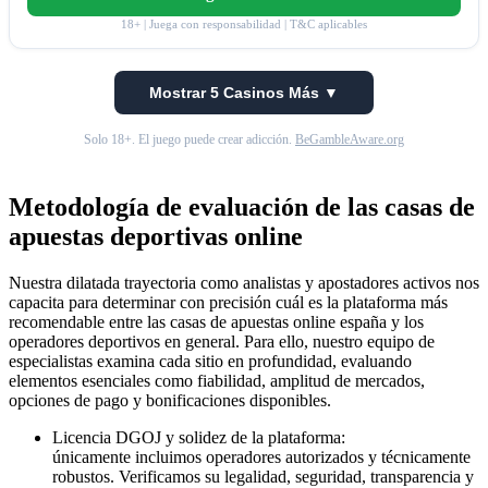
18+ | Juega con responsabilidad | T&C aplicables
Mostrar 5 Casinos Más ▼
Solo 18+. El juego puede crear adicción.
BeGambleAware.org
Metodología de evaluación de las casas de
apuestas deportivas online
Nuestra dilatada trayectoria como analistas y apostadores activos nos
capacita para determinar con precisión cuál es la plataforma más
recomendable entre las casas de apuestas online españa y los
operadores deportivos en general. Para ello, nuestro equipo de
especialistas examina cada sitio en profundidad, evaluando
elementos esenciales como fiabilidad, amplitud de mercados,
opciones de pago y bonificaciones disponibles.
Licencia DGOJ y solidez de la plataforma:
únicamente incluimos operadores autorizados y técnicamente
robustos. Verificamos su legalidad, seguridad, transparencia y