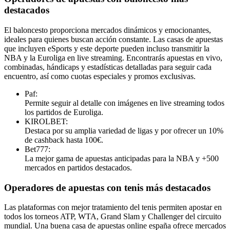
destacados
El baloncesto proporciona mercados dinámicos y emocionantes,
ideales para quienes buscan acción constante. Las casas de apuestas
que incluyen eSports y este deporte pueden incluso transmitir la
NBA y la Euroliga en live streaming. Encontrarás apuestas en vivo,
combinadas, hándicaps y estadísticas detalladas para seguir cada
encuentro, así como cuotas especiales y promos exclusivas.
Paf:
Permite seguir al detalle con imágenes en live streaming todos
los partidos de Euroliga.
KIROLBET:
Destaca por su amplia variedad de ligas y por ofrecer un 10%
de cashback hasta 100€.
Bet777:
La mejor gama de apuestas anticipadas para la NBA y +500
mercados en partidos destacados.
Operadores de apuestas con tenis más destacados
Las plataformas con mejor tratamiento del tenis permiten apostar en
todos los torneos ATP, WTA, Grand Slam y Challenger del circuito
mundial. Una buena casa de apuestas online españa ofrece mercados