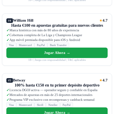
William Hill
4.7
★
#4
Hasta €100 en apuestas gratuitas para nuevos clientes
Marca histórica con más de 80 años de experiencia
✓
Cobertura completa de La Liga y Champions League
✓
App móvil premiada disponible para iOS y Android
✓
Visa
Mastercard
PayPal
Bank Transfer
Jugar Ahora →
18+ | Juega con responsabilidad | T&C aplicables
Betway
4.7
★
#5
100% hasta €150 en tu primer depósito deportivo
Licencia DGOJ activa — operador seguro y confiable en España
✓
Mercados de apuestas en más de 25 deportes internacionales
✓
Programa VIP exclusivo con recompensas y cashback semanal
✓
Visa
Mastercard
Skrill
Neteller
PayPal
Jugar Ahora →