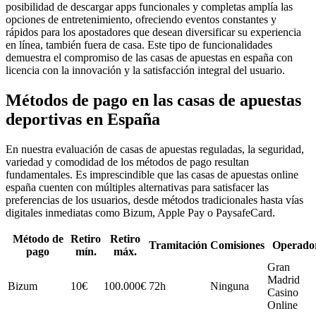
posibilidad de descargar apps funcionales y completas amplía las
opciones de entretenimiento, ofreciendo eventos constantes y
rápidos para los apostadores que desean diversificar su experiencia
en línea, también fuera de casa. Este tipo de funcionalidades
demuestra el compromiso de las casas de apuestas en españa con
licencia con la innovación y la satisfacción integral del usuario.
Métodos de pago en las casas de apuestas
deportivas en España
En nuestra evaluación de casas de apuestas reguladas, la seguridad,
variedad y comodidad de los métodos de pago resultan
fundamentales. Es imprescindible que las casas de apuestas online
españa cuenten con múltiples alternativas para satisfacer las
preferencias de los usuarios, desde métodos tradicionales hasta vías
digitales inmediatas como Bizum, Apple Pay o PaysafeCard.
Método de
Retiro
Retiro
Tramitación
Comisiones
Operado
pago
mín.
máx.
Gran
Madrid
Bizum
10€
100.000€
72h
Ninguna
Casino
Online