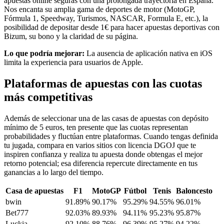
apuestas online seguras con una prolongada trayectoria en España.
Nos encanta su amplia gama de deportes de motor (MotoGP,
Fórmula 1, Speedway, Turismos, NASCAR, Formula E, etc.), la
posibilidad de depositar desde 1€ para hacer apuestas deportivas con
Bizum, su bono y la claridad de su página.
Lo que podría mejorar:
La ausencia de aplicación nativa en iOS
limita la experiencia para usuarios de Apple.
Plataformas de apuestas con las cuotas
más competitivas
Además de seleccionar una de las casas de apuestas con depósito
mínimo de 5 euros, ten presente que las cuotas representan
probabilidades y fluctúan entre plataformas. Cuando tengas definida
tu jugada, compara en varios sitios con licencia DGOJ que te
inspiren confianza y realiza tu apuesta donde obtengas el mejor
retorno potencial; esa diferencia repercute directamente en tus
ganancias a lo largo del tiempo.
Casa de apuestas
F1
MotoGP
Fútbol
Tenis
Baloncesto
bwin
91.89%
90.17%
95.29%
94.55%
96.01%
Bet777
92.03%
89.93%
94.11%
95.23%
95.87%
Luckia
92.10%
88.76%
96.39%
95.27%
94.22%