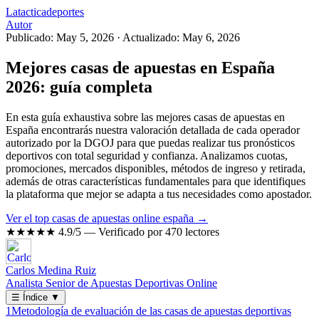
Latacticadeportes
Autor
Publicado: May 5, 2026
·
Actualizado: May 6, 2026
Mejores casas de apuestas en España
2026: guía completa
En esta guía exhaustiva sobre las mejores casas de apuestas en
España encontrarás nuestra valoración detallada de cada operador
autorizado por la DGOJ para que puedas realizar tus pronósticos
deportivos con total seguridad y confianza. Analizamos cuotas,
promociones, mercados disponibles, métodos de ingreso y retirada,
además de otras características fundamentales para que identifiques
la plataforma que mejor se adapta a tus necesidades como apostador.
Ver el top casas de apuestas online españa →
★★★★★
4.9/5 — Verificado por 470 lectores
Carlos Medina Ruiz
Analista Senior de Apuestas Deportivas Online
☰
Índice
▼
1
Metodología de evaluación de las casas de apuestas deportivas