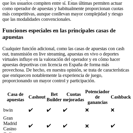
que los usuarios compiten entre sí. Estas últimas permiten actuar
como operador de apuestas y habitualmente proporcionan cuotas
más competitivas, aunque conllevan mayor complejidad y riesgo
que las modalidades convencionales.
Funciones especiales en las principales casas de
apuestas
Cualquier función adicional, como las casas de apuestas con cash
out, transmisión en live streaming, apuestas en vivo o deportes
virtuales influye en la valoración del operador y en cómo hacer
apuestas deportivas con licencia en España de forma más
provechosa. De hecho, en nuestra opinión, se trata de características
que enriquecen notablemente la experiencia de juego,
proporcionando un mayor control y participación.
Potenciador
Casa de
Bet
Cuotas
Cashout
de
Cashback
apuestas
Builder
mejoradas
ganancias
✔️
✔️
✔️
bwin
❌
❌
Gran
Madrid
✔️
✔️
✔️
✔️
❌
Casino