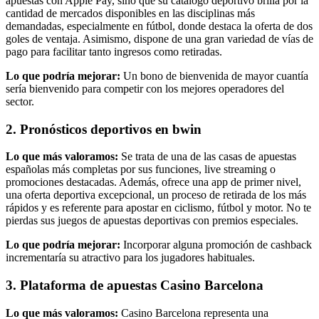
apuestas con Apple Pay, sino que su catálogo deportivo brilla por la
cantidad de mercados disponibles en las disciplinas más
demandadas, especialmente en fútbol, donde destaca la oferta de dos
goles de ventaja. Asimismo, dispone de una gran variedad de vías de
pago para facilitar tanto ingresos como retiradas.
Lo que podría mejorar:
Un bono de bienvenida de mayor cuantía
sería bienvenido para competir con los mejores operadores del
sector.
2. Pronósticos deportivos en bwin
Lo que más valoramos:
Se trata de una de las casas de apuestas
españolas más completas por sus funciones, live streaming o
promociones destacadas. Además, ofrece una app de primer nivel,
una oferta deportiva excepcional, un proceso de retirada de los más
rápidos y es referente para apostar en ciclismo, fútbol y motor. No te
pierdas sus juegos de apuestas deportivas con premios especiales.
Lo que podría mejorar:
Incorporar alguna promoción de cashback
incrementaría su atractivo para los jugadores habituales.
3. Plataforma de apuestas Casino Barcelona
Lo que más valoramos:
Casino Barcelona representa una