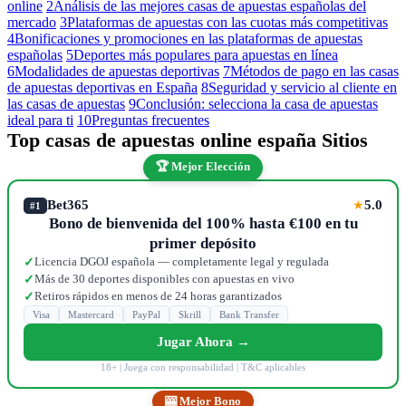
online
2
Análisis de las mejores casas de apuestas españolas del
mercado
3
Plataformas de apuestas con las cuotas más competitivas
4
Bonificaciones y promociones en las plataformas de apuestas
españolas
5
Deportes más populares para apuestas en línea
6
Modalidades de apuestas deportivas
7
Métodos de pago en las casas
de apuestas deportivas en España
8
Seguridad y servicio al cliente en
las casas de apuestas
9
Conclusión: selecciona la casa de apuestas
ideal para ti
10
Preguntas frecuentes
Top casas de apuestas online españa Sitios
🏆 Mejor Elección
Bet365
5.0
★
#1
Bono de bienvenida del 100% hasta €100 en tu
primer depósito
Licencia DGOJ española — completamente legal y regulada
✓
Más de 30 deportes disponibles con apuestas en vivo
✓
Retiros rápidos en menos de 24 horas garantizados
✓
Visa
Mastercard
PayPal
Skrill
Bank Transfer
Jugar Ahora →
18+ | Juega con responsabilidad | T&C aplicables
🎰 Mejor Bono