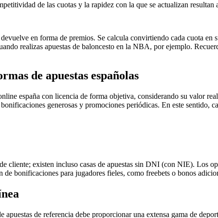
titividad de las cuotas y la rapidez con la que se actualizan resultan 
 devuelve en forma de premios. Se calcula convirtiendo cada cuota en s
l cuando realizas apuestas de baloncesto en la NBA, por ejemplo. Recue
formas de apuestas españolas
ne españa con licencia de forma objetiva, considerando su valor real, 
bonificaciones generosas y promociones periódicas. En este sentido, c
de cliente; existen incluso casas de apuestas sin DNI (con NIE). Los op
 de bonificaciones para jugadores fieles, como freebets o bonos adicion
ínea
de apuestas de referencia debe proporcionar una extensa gama de deporte