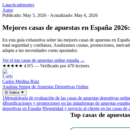
Latacticadeportes
Autor
Publicado: May 5, 2026
·
Actualizado: May 6, 2026
Mejores casas de apuestas en España 2026:
En esta guía exhaustiva sobre las mejores casas de apuestas en Españ
total seguridad y confianza. Analizamos cuotas, promociones, mercados
adapta a tus necesidades como apostador.
Ver el top casas de apuestas online españa →
★★★★★
4.9/5 — Verificado por 470 lectores
Carlos Medina Ruiz
Analista Senior de Apuestas Deportivas Online
☰
Índice
▼
1
Metodología de evaluación de las casas de apuestas deportivas onlin
4
Bonificaciones y promociones en las plataformas de apuestas españo
deportivas en España
8
Seguridad y servicio al cliente en las casas de 
Top casas de apuestas