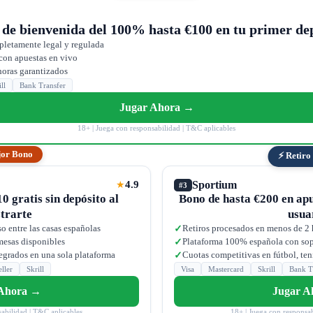
de bienvenida del 100% hasta €100 en tu primer de
letamente legal y regulada
con apuestas en vivo
horas garantizados
ll
Bank Transfer
Jugar Ahora →
18+ | Juega con responsabilidad | T&C aplicables
jor Bono
⚡ Retiro
Sportium
4.9
★
#3
 gratis sin depósito al
Bono de hasta €200 en apu
strarte
usua
 entre las casas españolas
Retiros procesados en menos de 2
✓
mesas disponibles
Plataforma 100% española con sop
✓
egrados en una sola plataforma
Cuotas competitivas en fútbol, ten
✓
ller
Skrill
Visa
Mastercard
Skrill
Bank T
 Ahora →
Jugar A
sabilidad | T&C aplicables
18+ | Juega con responsab