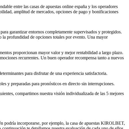
ndable entre las casas de apuestas online españa y los operadores
abilidad, amplitud de mercados, opciones de pago y bonificaciones
d para garantizar entornos completamente supervisados y protegidos.
o la profundidad de opciones totales por evento. Una mayor
umentos proporcionan mayor valor y mejor rentabilidad a largo plazo.
promociones recurrentes. Un buen operador recompensa tanto a nuevos
determinantes para disfrutar de una experiencia satisfactoria.
bles y preparadas para pronósticos en directo sin interrupciones.
guientes, compartimos nuestra visión individualizada de las 5 mejores
én podría incorporarse, por ejemplo, la casa de apuestas KIROLBET,
 continuación te detallamos nuestra evaluación de cada uno de ellos.