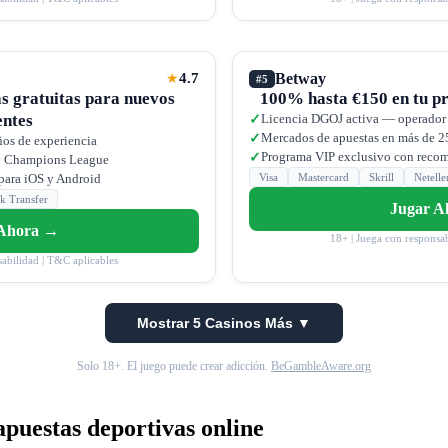
Betway
4.7
★
#5
s gratuitas para nuevos
100% hasta €150 en tu pr
entes
Licencia DGOJ activa — operador 
✓
Mercados de apuestas en más de 25
✓
ños de experiencia
Programa VIP exclusivo con reco
✓
 y Champions League
para iOS y Android
Visa
Mastercard
Skrill
Netelle
k Transfer
Jugar A
 Ahora →
18+ | Juega con responsab
sabilidad | T&C aplicables
Mostrar 5 Casinos Más ▼
Solo 18+. El juego puede crear adicción.
BeGambleAware.org
apuestas deportivas online