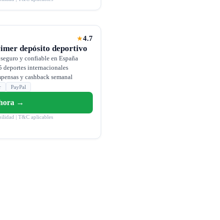
4.7
★
imer depósito deportivo
seguro y confiable en España
 deportes internacionales
mpensas y cashback semanal
r
PayPal
hora →
ilidad | T&C aplicables