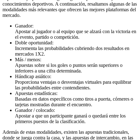
conocimientos deportivos. A continuación, resaltamos algunas de las
modalidades más relevantes que ofrecen las mejores plataformas del
mercado.
Ganador:
Apostar al jugador o al equipo que se alzará con la victoria en
el evento, partido o competición.
Doble oportunidad:
Incrementa las probabilidades cubriendo dos resultados en
mercados 1X2.
Más / menos:
Apuestas sobre si los goles o puntos serán superiores o
inferiores a una cifra determinada.
Hándicap asiático:
Proporciona ventajas o desventajas virtuales para equilibrar
las probabilidades entre contendientes.
Apuestas estadísticas:
Basadas en datos específicos como tiros a puerta, córneres o
tarjetas mostradas durante el encuentro.
Ganador / colocado:
Apostar a que un participante ganará o quedará entre los
primeros puestos de la clasificación.
Además de estas modalidades, existen las apuestas tradicionales,
donde se juega contra la casa, y las apuestas de intercambio, en las