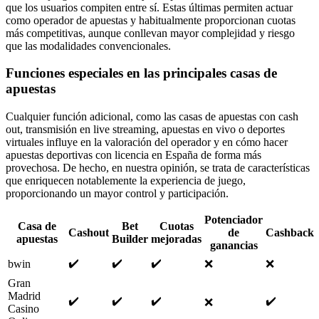
que los usuarios compiten entre sí. Estas últimas permiten actuar
como operador de apuestas y habitualmente proporcionan cuotas
más competitivas, aunque conllevan mayor complejidad y riesgo
que las modalidades convencionales.
Funciones especiales en las principales casas de
apuestas
Cualquier función adicional, como las casas de apuestas con cash
out, transmisión en live streaming, apuestas en vivo o deportes
virtuales influye en la valoración del operador y en cómo hacer
apuestas deportivas con licencia en España de forma más
provechosa. De hecho, en nuestra opinión, se trata de características
que enriquecen notablemente la experiencia de juego,
proporcionando un mayor control y participación.
Potenciador
Casa de
Bet
Cuotas
Cashout
de
Cashback
apuestas
Builder
mejoradas
ganancias
✔️
✔️
✔️
bwin
❌
❌
Gran
Madrid
✔️
✔️
✔️
✔️
❌
Casino