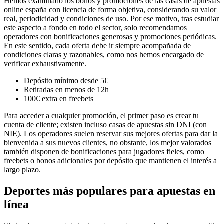
Hemos examinado los bonos y promociones de las casas de apuestas
online españa con licencia de forma objetiva, considerando su valor
real, periodicidad y condiciones de uso. Por ese motivo, tras estudiar
este aspecto a fondo en todo el sector, solo recomendamos
operadores con bonificaciones generosas y promociones periódicas.
En este sentido, cada oferta debe ir siempre acompañada de
condiciones claras y razonables, como nos hemos encargado de
verificar exhaustivamente.
Depósito mínimo desde 5€
Retiradas en menos de 12h
100€ extra en freebets
Para acceder a cualquier promoción, el primer paso es crear tu
cuenta de cliente; existen incluso casas de apuestas sin DNI (con
NIE). Los operadores suelen reservar sus mejores ofertas para dar la
bienvenida a sus nuevos clientes, no obstante, los mejor valorados
también disponen de bonificaciones para jugadores fieles, como
freebets o bonos adicionales por depósito que mantienen el interés a
largo plazo.
Deportes más populares para apuestas en
línea