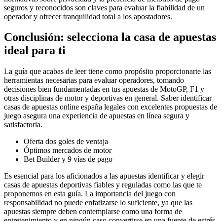
seguros y reconocidos son claves para evaluar la fiabilidad de un
operador y ofrecer tranquilidad total a los apostadores.
Conclusión: selecciona la casa de apuestas
ideal para ti
La guía que acabas de leer tiene como propósito proporcionarte las
herramientas necesarias para evaluar operadores, tomando
decisiones bien fundamentadas en tus apuestas de MotoGP, F1 y
otras disciplinas de motor y deportivas en general. Saber identificar
casas de apuestas online españa legales con excelentes propuestas de
juego asegura una experiencia de apuestas en línea segura y
satisfactoria.
Oferta dos goles de ventaja
Óptimos mercados de motor
Bet Builder y 9 vías de pago
Es esencial para los aficionados a las apuestas identificar y elegir
casas de apuestas deportivas fiables y reguladas como las que te
proponemos en esta guía. La importancia del juego con
responsabilidad no puede enfatizarse lo suficiente, ya que las
apuestas siempre deben contemplarse como una forma de
entretenimiento y en ningún caso convertirse en una fuente de estrés