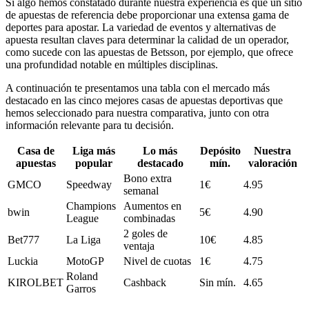
Si algo hemos constatado durante nuestra experiencia es que un sitio
de apuestas de referencia debe proporcionar una extensa gama de
deportes para apostar. La variedad de eventos y alternativas de
apuesta resultan claves para determinar la calidad de un operador,
como sucede con las apuestas de Betsson, por ejemplo, que ofrece
una profundidad notable en múltiples disciplinas.
A continuación te presentamos una tabla con el mercado más
destacado en las cinco mejores casas de apuestas deportivas que
hemos seleccionado para nuestra comparativa, junto con otra
información relevante para tu decisión.
Casa de
Liga más
Lo más
Depósito
Nuestra
apuestas
popular
destacado
mín.
valoración
Bono extra
GMCO
Speedway
1€
4.95
semanal
Champions
Aumentos en
bwin
5€
4.90
League
combinadas
2 goles de
Bet777
La Liga
10€
4.85
ventaja
Luckia
MotoGP
Nivel de cuotas
1€
4.75
Roland
KIROLBET
Cashback
Sin mín.
4.65
Garros