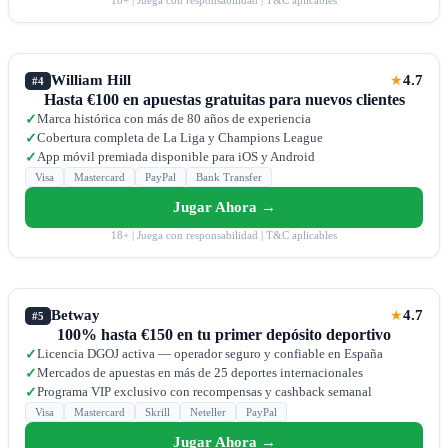
William Hill
4.7
★
#4
Hasta €100 en apuestas gratuitas para nuevos clientes
Marca histórica con más de 80 años de experiencia
✓
Cobertura completa de La Liga y Champions League
✓
App móvil premiada disponible para iOS y Android
✓
Visa
Mastercard
PayPal
Bank Transfer
Jugar Ahora →
18+ | Juega con responsabilidad | T&C aplicables
Betway
4.7
★
#5
100% hasta €150 en tu primer depósito deportivo
Licencia DGOJ activa — operador seguro y confiable en España
✓
Mercados de apuestas en más de 25 deportes internacionales
✓
Programa VIP exclusivo con recompensas y cashback semanal
✓
Visa
Mastercard
Skrill
Neteller
PayPal
Jugar Ahora →