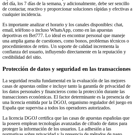
del día, los 7 días de la semana, y adicionalmente, debe ser sencillo
de contactar, reactivo y proporcionar soluciones rápidas y efectivas a
cualquier incidencia.
Es importante analizar el horario y los canales disponibles: chat,
email, teléfono o incluso WhatsApp, como en las apuestas
deportivas en Bet777. Lo ideal es encontrar personal que maneje
una amplia gama de cuestiones, como bonos, problemas técnicos o
procedimientos de retiro. Un soporte de calidad incrementa la
confianza del usuario, influyendo directamente en la reputación y
credibilidad del sitio.
Protección de datos y seguridad en las transacciones
La seguridad resulta fundamental en la evaluación de las mejores
casas de apuestas online e incluye tanto la garantía de privacidad de
los datos personales y financieros como la protección durante las
transacciones económicas. El factor determinante es la presencia de
una licencia emitida por la DGOJ, organismo regulador del juego en
España que supervisa a todos los operadores autorizados.
La licencia DGOJ certifica que las casas de apuestas españolas que
la poseen emplean tecnologías avanzadas de cifrado de datos para
proteger la información de los usuarios. La adhesión a las
normativas sobre privacidad y la presencia de métodos de pago