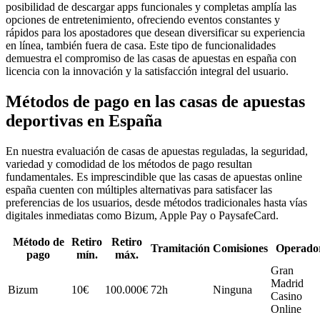
posibilidad de descargar apps funcionales y completas amplía las
opciones de entretenimiento, ofreciendo eventos constantes y
rápidos para los apostadores que desean diversificar su experiencia
en línea, también fuera de casa. Este tipo de funcionalidades
demuestra el compromiso de las casas de apuestas en españa con
licencia con la innovación y la satisfacción integral del usuario.
Métodos de pago en las casas de apuestas
deportivas en España
En nuestra evaluación de casas de apuestas reguladas, la seguridad,
variedad y comodidad de los métodos de pago resultan
fundamentales. Es imprescindible que las casas de apuestas online
españa cuenten con múltiples alternativas para satisfacer las
preferencias de los usuarios, desde métodos tradicionales hasta vías
digitales inmediatas como Bizum, Apple Pay o PaysafeCard.
Método de
Retiro
Retiro
Tramitación
Comisiones
Operado
pago
mín.
máx.
Gran
Madrid
Bizum
10€
100.000€
72h
Ninguna
Casino
Online