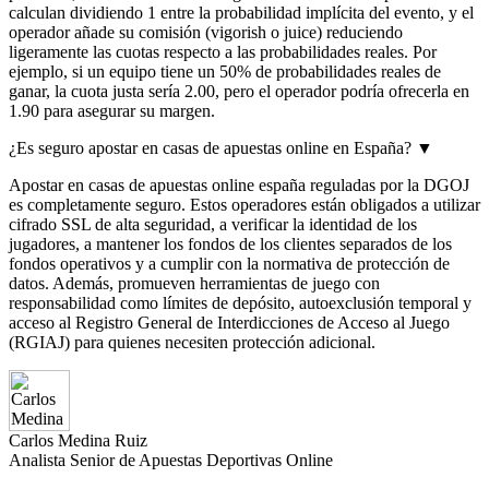
calculan dividiendo 1 entre la probabilidad implícita del evento, y el
operador añade su comisión (vigorish o juice) reduciendo
ligeramente las cuotas respecto a las probabilidades reales. Por
ejemplo, si un equipo tiene un 50% de probabilidades reales de
ganar, la cuota justa sería 2.00, pero el operador podría ofrecerla en
1.90 para asegurar su margen.
¿Es seguro apostar en casas de apuestas online en España?
▼
Apostar en casas de apuestas online españa reguladas por la DGOJ
es completamente seguro. Estos operadores están obligados a utilizar
cifrado SSL de alta seguridad, a verificar la identidad de los
jugadores, a mantener los fondos de los clientes separados de los
fondos operativos y a cumplir con la normativa de protección de
datos. Además, promueven herramientas de juego con
responsabilidad como límites de depósito, autoexclusión temporal y
acceso al Registro General de Interdicciones de Acceso al Juego
(RGIAJ) para quienes necesiten protección adicional.
Carlos Medina Ruiz
Analista Senior de Apuestas Deportivas Online