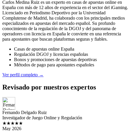
Carlos Medina Ruiz es un experto en casas de apuestas online en
España con más de 12 años de experiencia en el sector del iGaming.
Licenciado en Periodismo Deportivo por la Universidad
Complutense de Madrid, ha colaborado con los principales medios
especializados en apuestas del mercado español. Su profundo
conocimiento de la regulación de la DGOJ y del panorama de
operadores con licencia en España le convierte en una referencia
para apostantes que buscan plataformas seguras y fiables.
Casas de apuestas online España
Regulación DGOJ y licencias españolas
Bonos y promociones de apuestas deportivas
Métodos de pago para apostantes españoles
Ver perfil completo →
Revisado por nuestros expertos
Fernando Delgado Ruiz
Investigador de Juego Online y Regulación
★★★★★
May 2026