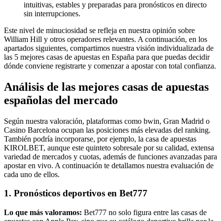
intuitivas, estables y preparadas para pronósticos en directo
sin interrupciones.
Este nivel de minuciosidad se refleja en nuestra opinión sobre
William Hill y otros operadores relevantes. A continuación, en los
apartados siguientes, compartimos nuestra visión individualizada de
las 5 mejores casas de apuestas en España para que puedas decidir
dónde conviene registrarte y comenzar a apostar con total confianza.
Análisis de las mejores casas de apuestas
españolas del mercado
Según nuestra valoración, plataformas como bwin, Gran Madrid o
Casino Barcelona ocupan las posiciones más elevadas del ranking.
También podría incorporarse, por ejemplo, la casa de apuestas
KIROLBET, aunque este quinteto sobresale por su calidad, extensa
variedad de mercados y cuotas, además de funciones avanzadas para
apostar en vivo. A continuación te detallamos nuestra evaluación de
cada uno de ellos.
1. Pronósticos deportivos en Bet777
Lo que más valoramos:
Bet777 no solo figura entre las casas de