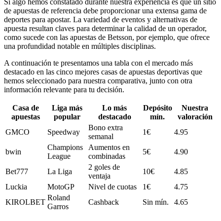
Si algo hemos constatado durante nuestra experiencia es que un sitio
de apuestas de referencia debe proporcionar una extensa gama de
deportes para apostar. La variedad de eventos y alternativas de
apuesta resultan claves para determinar la calidad de un operador,
como sucede con las apuestas de Betsson, por ejemplo, que ofrece
una profundidad notable en múltiples disciplinas.
A continuación te presentamos una tabla con el mercado más
destacado en las cinco mejores casas de apuestas deportivas que
hemos seleccionado para nuestra comparativa, junto con otra
información relevante para tu decisión.
Casa de
Liga más
Lo más
Depósito
Nuestra
apuestas
popular
destacado
mín.
valoración
Bono extra
GMCO
Speedway
1€
4.95
semanal
Champions
Aumentos en
bwin
5€
4.90
League
combinadas
2 goles de
Bet777
La Liga
10€
4.85
ventaja
Luckia
MotoGP
Nivel de cuotas
1€
4.75
Roland
KIROLBET
Cashback
Sin mín.
4.65
Garros