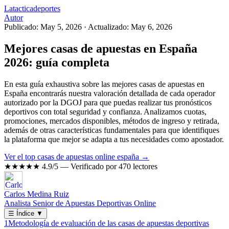
Latacticadeportes
Autor
Publicado: May 5, 2026
·
Actualizado: May 6, 2026
Mejores casas de apuestas en España
2026: guía completa
En esta guía exhaustiva sobre las mejores casas de apuestas en
España encontrarás nuestra valoración detallada de cada operador
autorizado por la DGOJ para que puedas realizar tus pronósticos
deportivos con total seguridad y confianza. Analizamos cuotas,
promociones, mercados disponibles, métodos de ingreso y retirada,
además de otras características fundamentales para que identifiques
la plataforma que mejor se adapta a tus necesidades como apostador.
Ver el top casas de apuestas online españa →
★★★★★
4.9/5 — Verificado por 470 lectores
Carlos Medina Ruiz
Analista Senior de Apuestas Deportivas Online
☰
Índice
▼
1
Metodología de evaluación de las casas de apuestas deportivas