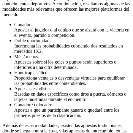
conocimientos deportivos. A continuación, resaltamos algunas de las
modalidades más relevantes que ofrecen las mejores plataformas del
mercado.
Ganador:
Apostar al jugador o al equipo que se alzará con la victoria en
el evento, partido o competición.
Doble oportunidad:
Incrementa las probabilidades cubriendo dos resultados en
mercados 1X2.
Más / menos:
Apuestas sobre si los goles o puntos serán superiores o
inferiores a una cifra determinada.
Hándicap asiático:
Proporciona ventajas o desventajas virtuales para equilibrar
las probabilidades entre contendientes.
Apuestas estadísticas:
Basadas en datos específicos como tiros a puerta, córneres o
tarjetas mostradas durante el encuentro.
Ganador / colocado:
Apostar a que un participante ganará o quedará entre los
primeros puestos de la clasificación.
Además de estas modalidades, existen las apuestas tradicionales,
donde se juega contra la casa, y las apuestas de intercambio, en las