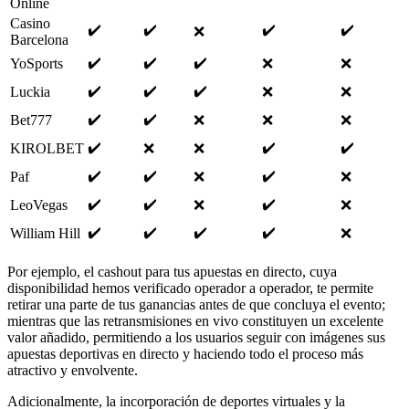
Online
Casino
✔️
✔️
✔️
✔️
❌
Barcelona
✔️
✔️
✔️
YoSports
❌
❌
✔️
✔️
✔️
Luckia
❌
❌
✔️
✔️
Bet777
❌
❌
❌
✔️
✔️
✔️
KIROLBET
❌
❌
✔️
✔️
✔️
Paf
❌
❌
✔️
✔️
✔️
LeoVegas
❌
❌
✔️
✔️
✔️
✔️
William Hill
❌
Por ejemplo, el cashout para tus apuestas en directo, cuya
disponibilidad hemos verificado operador a operador, te permite
retirar una parte de tus ganancias antes de que concluya el evento;
mientras que las retransmisiones en vivo constituyen un excelente
valor añadido, permitiendo a los usuarios seguir con imágenes sus
apuestas deportivas en directo y haciendo todo el proceso más
atractivo y envolvente.
Adicionalmente, la incorporación de deportes virtuales y la