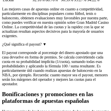
Las mejores casas de apuestas online en cuanto a competitividad,
particularmente en disciplinas populares como fútbol, tenis o
baloncesto, obtienen evaluaciones muy favorables por nuestra parte,
como puedes verificar en nuestra opinión sobre Gran Madrid Casino
Online. La competitividad de las cuotas y la rapidez con la que se
actualizan resultan aspectos decisivos para la mayoría de usuarios
exigentes.
¿Qué significa el payout?
▼
El payout corresponde al porcentaje del dinero apostado que una
casa devuelve en forma de premios. Se calcula convirtiendo cada
cuota en su probabilidad implícita (1/cuota), sumando todas esas
probabilidades y aplicando la fórmula 100 / suma resultante. Es
particularmente útil cuando realizas apuestas de baloncesto en la
NBA, por ejemplo. Recuerda: cuanto mayor sea el payout, menores
serán los márgenes del operador y mejores las cuotas para el
apostador.
Bonificaciones y promociones en las
plataformas de apuestas españolas