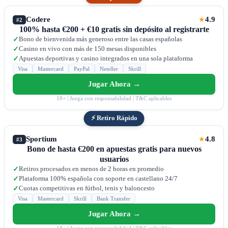
Codere
4.9
★
#2
100% hasta €200 + €10 gratis sin depósito al registrarte
Bono de bienvenida más generoso entre las casas españolas
✓
Casino en vivo con más de 150 mesas disponibles
✓
Apuestas deportivas y casino integrados en una sola plataforma
✓
Visa
Mastercard
PayPal
Neteller
Skrill
Jugar Ahora →
18+ | Juega con responsabilidad | T&C aplicables
⚡ Retiro Rápido
Sportium
4.8
★
#3
Bono de hasta €200 en apuestas gratis para nuevos
usuarios
Retiros procesados en menos de 2 horas en promedio
✓
Plataforma 100% española con soporte en castellano 24/7
✓
Cuotas competitivas en fútbol, tenis y baloncesto
✓
Visa
Mastercard
Skrill
Bank Transfer
Jugar Ahora →
18+ | Juega con responsabilidad | T&C aplicables