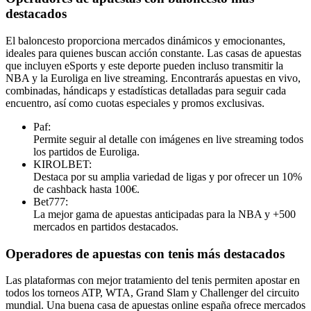
destacados
El baloncesto proporciona mercados dinámicos y emocionantes,
ideales para quienes buscan acción constante. Las casas de apuestas
que incluyen eSports y este deporte pueden incluso transmitir la
NBA y la Euroliga en live streaming. Encontrarás apuestas en vivo,
combinadas, hándicaps y estadísticas detalladas para seguir cada
encuentro, así como cuotas especiales y promos exclusivas.
Paf:
Permite seguir al detalle con imágenes en live streaming todos
los partidos de Euroliga.
KIROLBET:
Destaca por su amplia variedad de ligas y por ofrecer un 10%
de cashback hasta 100€.
Bet777:
La mejor gama de apuestas anticipadas para la NBA y +500
mercados en partidos destacados.
Operadores de apuestas con tenis más destacados
Las plataformas con mejor tratamiento del tenis permiten apostar en
todos los torneos ATP, WTA, Grand Slam y Challenger del circuito
mundial. Una buena casa de apuestas online españa ofrece mercados