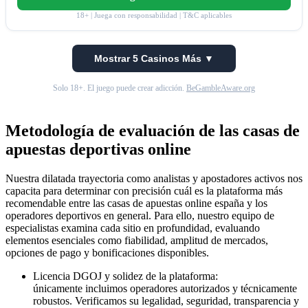
18+ | Juega con responsabilidad | T&C aplicables
Mostrar 5 Casinos Más ▼
Solo 18+. El juego puede crear adicción.
BeGambleAware.org
Metodología de evaluación de las casas de
apuestas deportivas online
Nuestra dilatada trayectoria como analistas y apostadores activos nos
capacita para determinar con precisión cuál es la plataforma más
recomendable entre las casas de apuestas online españa y los
operadores deportivos en general. Para ello, nuestro equipo de
especialistas examina cada sitio en profundidad, evaluando
elementos esenciales como fiabilidad, amplitud de mercados,
opciones de pago y bonificaciones disponibles.
Licencia DGOJ y solidez de la plataforma:
únicamente incluimos operadores autorizados y técnicamente
robustos. Verificamos su legalidad, seguridad, transparencia y