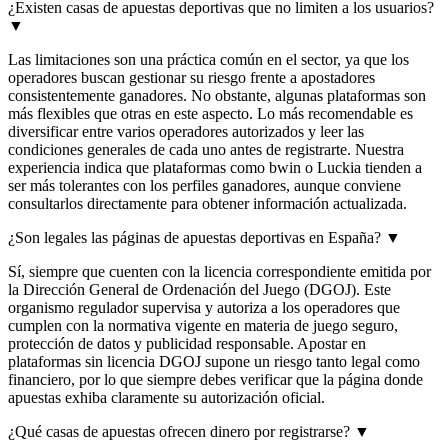
¿Existen casas de apuestas deportivas que no limiten a los usuarios?
▼
Las limitaciones son una práctica común en el sector, ya que los
operadores buscan gestionar su riesgo frente a apostadores
consistentemente ganadores. No obstante, algunas plataformas son
más flexibles que otras en este aspecto. Lo más recomendable es
diversificar entre varios operadores autorizados y leer las
condiciones generales de cada uno antes de registrarte. Nuestra
experiencia indica que plataformas como bwin o Luckia tienden a
ser más tolerantes con los perfiles ganadores, aunque conviene
consultarlos directamente para obtener información actualizada.
¿Son legales las páginas de apuestas deportivas en España?
▼
Sí, siempre que cuenten con la licencia correspondiente emitida por
la Dirección General de Ordenación del Juego (DGOJ). Este
organismo regulador supervisa y autoriza a los operadores que
cumplen con la normativa vigente en materia de juego seguro,
protección de datos y publicidad responsable. Apostar en
plataformas sin licencia DGOJ supone un riesgo tanto legal como
financiero, por lo que siempre debes verificar que la página donde
apuestas exhiba claramente su autorización oficial.
¿Qué casas de apuestas ofrecen dinero por registrarse?
▼