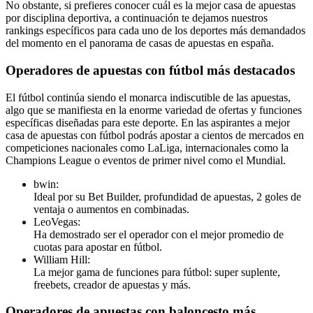
No obstante, si prefieres conocer cuál es la mejor casa de apuestas
por disciplina deportiva, a continuación te dejamos nuestros
rankings específicos para cada uno de los deportes más demandados
del momento en el panorama de casas de apuestas en españa.
Operadores de apuestas con fútbol más destacados
El fútbol continúa siendo el monarca indiscutible de las apuestas,
algo que se manifiesta en la enorme variedad de ofertas y funciones
específicas diseñadas para este deporte. En las aspirantes a mejor
casa de apuestas con fútbol podrás apostar a cientos de mercados en
competiciones nacionales como LaLiga, internacionales como la
Champions League o eventos de primer nivel como el Mundial.
bwin:
Ideal por su Bet Builder, profundidad de apuestas, 2 goles de
ventaja o aumentos en combinadas.
LeoVegas:
Ha demostrado ser el operador con el mejor promedio de
cuotas para apostar en fútbol.
William Hill:
La mejor gama de funciones para fútbol: super suplente,
freebets, creador de apuestas y más.
Operadores de apuestas con baloncesto más