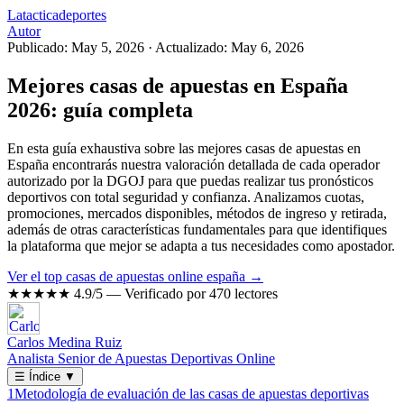
Latacticadeportes
Autor
Publicado: May 5, 2026
·
Actualizado: May 6, 2026
Mejores casas de apuestas en España
2026: guía completa
En esta guía exhaustiva sobre las mejores casas de apuestas en
España encontrarás nuestra valoración detallada de cada operador
autorizado por la DGOJ para que puedas realizar tus pronósticos
deportivos con total seguridad y confianza. Analizamos cuotas,
promociones, mercados disponibles, métodos de ingreso y retirada,
además de otras características fundamentales para que identifiques
la plataforma que mejor se adapta a tus necesidades como apostador.
Ver el top casas de apuestas online españa →
★★★★★
4.9/5 — Verificado por 470 lectores
Carlos Medina Ruiz
Analista Senior de Apuestas Deportivas Online
☰
Índice
▼
1
Metodología de evaluación de las casas de apuestas deportivas