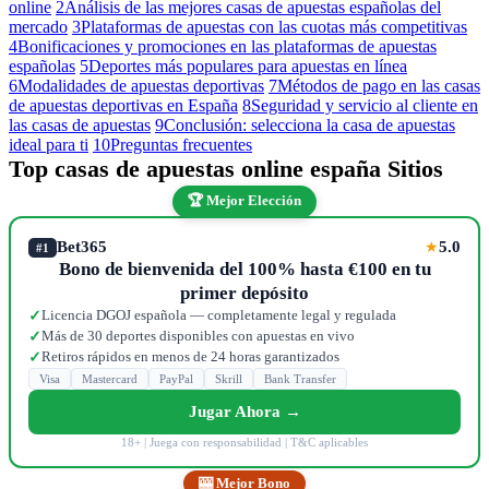
online
2
Análisis de las mejores casas de apuestas españolas del
mercado
3
Plataformas de apuestas con las cuotas más competitivas
4
Bonificaciones y promociones en las plataformas de apuestas
españolas
5
Deportes más populares para apuestas en línea
6
Modalidades de apuestas deportivas
7
Métodos de pago en las casas
de apuestas deportivas en España
8
Seguridad y servicio al cliente en
las casas de apuestas
9
Conclusión: selecciona la casa de apuestas
ideal para ti
10
Preguntas frecuentes
Top casas de apuestas online españa Sitios
🏆 Mejor Elección
Bet365
5.0
★
#1
Bono de bienvenida del 100% hasta €100 en tu
primer depósito
Licencia DGOJ española — completamente legal y regulada
✓
Más de 30 deportes disponibles con apuestas en vivo
✓
Retiros rápidos en menos de 24 horas garantizados
✓
Visa
Mastercard
PayPal
Skrill
Bank Transfer
Jugar Ahora →
18+ | Juega con responsabilidad | T&C aplicables
🎰 Mejor Bono