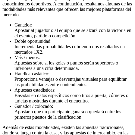
conocimientos deportivos. A continuación, resaltamos algunas de las
modalidades más relevantes que ofrecen las mejores plataformas del
mercado.
Ganador:
Apostar al jugador o al equipo que se alzará con la victoria en
el evento, partido o competición.
Doble oportunidad:
Incrementa las probabilidades cubriendo dos resultados en
mercados 1X2.
Más / menos:
Apuestas sobre si los goles o puntos serán superiores o
inferiores a una cifra determinada.
Hándicap asiático:
Proporciona ventajas o desventajas virtuales para equilibrar
las probabilidades entre contendientes.
Apuestas estadísticas:
Basadas en datos específicos como tiros a puerta, córneres o
tarjetas mostradas durante el encuentro.
Ganador / colocado:
Apostar a que un participante ganará o quedará entre los
primeros puestos de la clasificación.
Además de estas modalidades, existen las apuestas tradicionales,
donde se juega contra la casa, y las apuestas de intercambio, en las