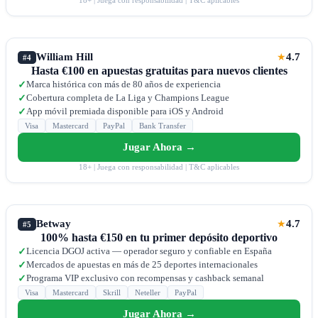
William Hill
4.7
★
#4
Hasta €100 en apuestas gratuitas para nuevos clientes
Marca histórica con más de 80 años de experiencia
✓
Cobertura completa de La Liga y Champions League
✓
App móvil premiada disponible para iOS y Android
✓
Visa
Mastercard
PayPal
Bank Transfer
Jugar Ahora →
18+ | Juega con responsabilidad | T&C aplicables
Betway
4.7
★
#5
100% hasta €150 en tu primer depósito deportivo
Licencia DGOJ activa — operador seguro y confiable en España
✓
Mercados de apuestas en más de 25 deportes internacionales
✓
Programa VIP exclusivo con recompensas y cashback semanal
✓
Visa
Mastercard
Skrill
Neteller
PayPal
Jugar Ahora →