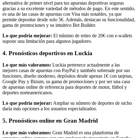
alternativa de primer nivel para tus apuestas deportivas seguras
gracias a su excelente variedad de métodos de pago. En este sentido,
es una de las casas de apuestas con Visa más notables, ya que
permite depositar desde solo 5€. Además, destacan su funcionalidad,
gama de promociones y su intuitivo Bet Builder.
Lo que podría mejorar:
El mínimo de retiro de 20€ con e-wallets
supone una limitación para algunos jugadores.
4. Pronósticos deportivos en Luckia
Lo que más valoramos:
Luckia pertenece actualmente a las
mejores casas de apuestas con PayPal y también sobresale por sus
funciones, diseño moderno, depósitos desde apenas 1€ con tarjetas,
Google Pay y Bizum, su gama de promociones y por ser una casa
de apuestas online de referencia para deportes de motor, fútbol y
deportes norteamericanos.
Lo que podría mejorar:
Ampliar su número de deportes de nicho
daría más opciones a los usuarios especializados.
5. Pronósticos online en Gran Madrid
Lo que más valoramos:
Gran Madrid es una plataforma de