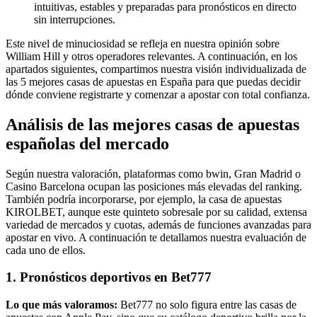
intuitivas, estables y preparadas para pronósticos en directo
sin interrupciones.
Este nivel de minuciosidad se refleja en nuestra opinión sobre
William Hill y otros operadores relevantes. A continuación, en los
apartados siguientes, compartimos nuestra visión individualizada de
las 5 mejores casas de apuestas en España para que puedas decidir
dónde conviene registrarte y comenzar a apostar con total confianza.
Análisis de las mejores casas de apuestas
españolas del mercado
Según nuestra valoración, plataformas como bwin, Gran Madrid o
Casino Barcelona ocupan las posiciones más elevadas del ranking.
También podría incorporarse, por ejemplo, la casa de apuestas
KIROLBET, aunque este quinteto sobresale por su calidad, extensa
variedad de mercados y cuotas, además de funciones avanzadas para
apostar en vivo. A continuación te detallamos nuestra evaluación de
cada uno de ellos.
1. Pronósticos deportivos en Bet777
Lo que más valoramos:
Bet777 no solo figura entre las casas de