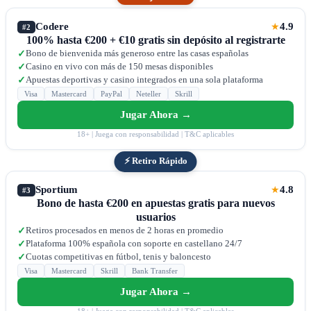
Codere
4.9
★
#2
100% hasta €200 + €10 gratis sin depósito al registrarte
Bono de bienvenida más generoso entre las casas españolas
✓
Casino en vivo con más de 150 mesas disponibles
✓
Apuestas deportivas y casino integrados en una sola plataforma
✓
Visa
Mastercard
PayPal
Neteller
Skrill
Jugar Ahora →
18+ | Juega con responsabilidad | T&C aplicables
⚡ Retiro Rápido
Sportium
4.8
★
#3
Bono de hasta €200 en apuestas gratis para nuevos
usuarios
Retiros procesados en menos de 2 horas en promedio
✓
Plataforma 100% española con soporte en castellano 24/7
✓
Cuotas competitivas en fútbol, tenis y baloncesto
✓
Visa
Mastercard
Skrill
Bank Transfer
Jugar Ahora →
18+ | Juega con responsabilidad | T&C aplicables