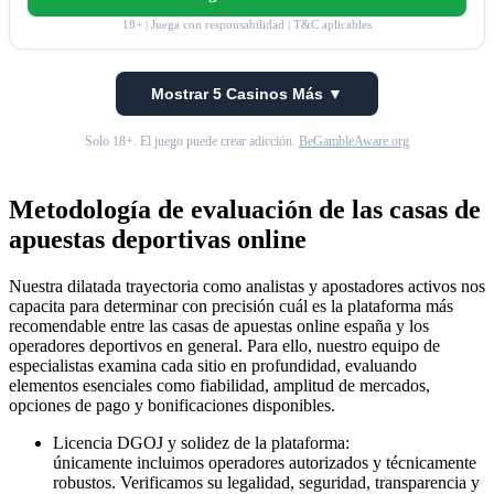
18+ | Juega con responsabilidad | T&C aplicables
Mostrar 5 Casinos Más ▼
Solo 18+. El juego puede crear adicción.
BeGambleAware.org
Metodología de evaluación de las casas de
apuestas deportivas online
Nuestra dilatada trayectoria como analistas y apostadores activos nos
capacita para determinar con precisión cuál es la plataforma más
recomendable entre las casas de apuestas online españa y los
operadores deportivos en general. Para ello, nuestro equipo de
especialistas examina cada sitio en profundidad, evaluando
elementos esenciales como fiabilidad, amplitud de mercados,
opciones de pago y bonificaciones disponibles.
Licencia DGOJ y solidez de la plataforma:
únicamente incluimos operadores autorizados y técnicamente
robustos. Verificamos su legalidad, seguridad, transparencia y