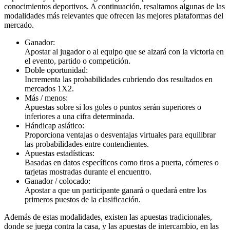
conocimientos deportivos. A continuación, resaltamos algunas de las
modalidades más relevantes que ofrecen las mejores plataformas del
mercado.
Ganador:
Apostar al jugador o al equipo que se alzará con la victoria en
el evento, partido o competición.
Doble oportunidad:
Incrementa las probabilidades cubriendo dos resultados en
mercados 1X2.
Más / menos:
Apuestas sobre si los goles o puntos serán superiores o
inferiores a una cifra determinada.
Hándicap asiático:
Proporciona ventajas o desventajas virtuales para equilibrar
las probabilidades entre contendientes.
Apuestas estadísticas:
Basadas en datos específicos como tiros a puerta, córneres o
tarjetas mostradas durante el encuentro.
Ganador / colocado:
Apostar a que un participante ganará o quedará entre los
primeros puestos de la clasificación.
Además de estas modalidades, existen las apuestas tradicionales,
donde se juega contra la casa, y las apuestas de intercambio, en las