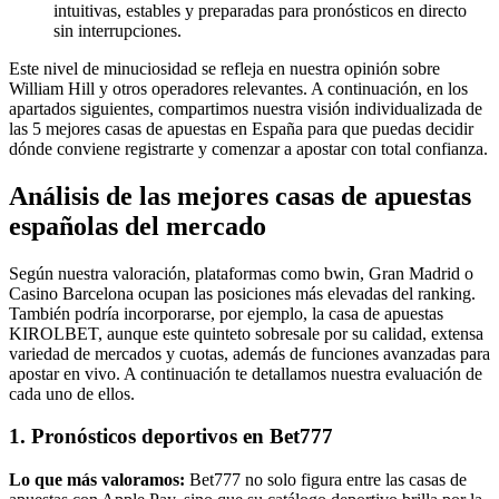
intuitivas, estables y preparadas para pronósticos en directo
sin interrupciones.
Este nivel de minuciosidad se refleja en nuestra opinión sobre
William Hill y otros operadores relevantes. A continuación, en los
apartados siguientes, compartimos nuestra visión individualizada de
las 5 mejores casas de apuestas en España para que puedas decidir
dónde conviene registrarte y comenzar a apostar con total confianza.
Análisis de las mejores casas de apuestas
españolas del mercado
Según nuestra valoración, plataformas como bwin, Gran Madrid o
Casino Barcelona ocupan las posiciones más elevadas del ranking.
También podría incorporarse, por ejemplo, la casa de apuestas
KIROLBET, aunque este quinteto sobresale por su calidad, extensa
variedad de mercados y cuotas, además de funciones avanzadas para
apostar en vivo. A continuación te detallamos nuestra evaluación de
cada uno de ellos.
1. Pronósticos deportivos en Bet777
Lo que más valoramos:
Bet777 no solo figura entre las casas de