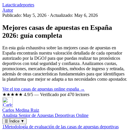
Latacticadeportes
Autor
Publicado: May 5, 2026
·
Actualizado: May 6, 2026
Mejores casas de apuestas en España
2026: guía completa
En esta guía exhaustiva sobre las mejores casas de apuestas en
España encontrarás nuestra valoración detallada de cada operador
autorizado por la DGOJ para que puedas realizar tus pronósticos
deportivos con total seguridad y confianza. Analizamos cuotas,
promociones, mercados disponibles, métodos de ingreso y retirada,
además de otras características fundamentales para que identifiques
la plataforma que mejor se adapta a tus necesidades como apostador.
Ver el top casas de apuestas online españa →
★★★★★
4.9/5 — Verificado por 470 lectores
Carlos Medina Ruiz
Analista Senior de Apuestas Deportivas Online
☰
Índice
▼
1
Metodología de evaluación de las casas de apuestas deportivas