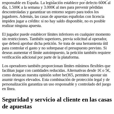
responsable en España. La legislación establece por defecto 600€ al
día, 1.500€ a la semana y 3.000€ al mes para prevenir pérdidas
descontroladas y garantizar un entorno seguro para todos los
jugadores. Además, las casas de apuestas españolas con licencia
impiden jugar a crédito: si no hay saldo disponible, no es posible
realizar ninguna apuesta.
El jugador puede establecer límites inferiores en cualquier momento
sin restricciones. También superiores, previa solicitud al operador,
que deberá aprobar dicha petición. Se trata de una herramienta útil
para controlar el gasto y no sobrepasar el presupuesto previsto. Si
deseas aumentar el límite autoimpuesto, la petición también requiere
verificación adicional por parte de la plataforma.
Los operadores también proporcionan límites mínimos flexibles que
facilitan jugar con cantidades reducidas. Alternativas desde 1€ o 5€,
como destacan nuestra opinión sobre bet365, permiten apostar sin
asumir riesgos elevados. Esta combinación de protección legal y de
personalización garantiza un uso responsable y controlado del juego
en línea.
Seguridad y servicio al cliente en las casas
de apuestas