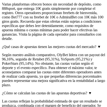
Varias plataformas ofrecen bonos sin necesidad de depósito, como
888sport, que entrega 10€ gratis simplemente por completar el
registro. Otros operadores proporcionan freebets de bienvenida,
como Bet777 con su freebet de 10€ o AdmiralBet con 10€ más 100
giros gratis. Recuerda que estas ofertas están sujetas a condiciones
específicas que debes leer detenidamente, como requisitos de
apuesta mínima o cuotas mínimas para poder hacer efectivas las
ganancias. Visita la página de cada operador para consultarlos con
detalle.
¿Qué casas de apuestas tienen las mejores cuotas del mercado?
▼
Según nuestro análisis comparativo, OlyBet lidera con un payout del
96,16%, seguida de Retabet (95,31%), YoSports (95,21%) y
PokerStars (95,14%). No obstante, las cuotas varían según el
deporte y el evento específico. Para obtener el máximo valor, te
aconsejamos comparar las cuotas entre diferentes operadores antes
de realizar cada apuesta, ya que pequeñas diferencias porcentuales
pueden representar una mejora significativa en la rentabilidad a largo
plazo.
¿Cómo se calculan las cuotas de las apuestas deportivas?
▼
Las cuotas reflejan la probabilidad estimada de que un resultado se
produzca, combinada con el margen de beneficio del operador. Se