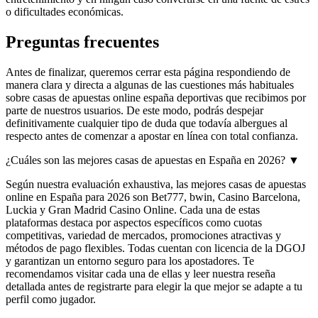
o dificultades económicas.
Preguntas frecuentes
Antes de finalizar, queremos cerrar esta página respondiendo de
manera clara y directa a algunas de las cuestiones más habituales
sobre casas de apuestas online españa deportivas que recibimos por
parte de nuestros usuarios. De este modo, podrás despejar
definitivamente cualquier tipo de duda que todavía albergues al
respecto antes de comenzar a apostar en línea con total confianza.
¿Cuáles son las mejores casas de apuestas en España en 2026?
▼
Según nuestra evaluación exhaustiva, las mejores casas de apuestas
online en España para 2026 son Bet777, bwin, Casino Barcelona,
Luckia y Gran Madrid Casino Online. Cada una de estas
plataformas destaca por aspectos específicos como cuotas
competitivas, variedad de mercados, promociones atractivas y
métodos de pago flexibles. Todas cuentan con licencia de la DGOJ
y garantizan un entorno seguro para los apostadores. Te
recomendamos visitar cada una de ellas y leer nuestra reseña
detallada antes de registrarte para elegir la que mejor se adapte a tu
perfil como jugador.