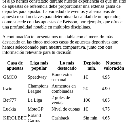
Si algo hemos constatado durante nuestra experiencia es que un sitio
de apuestas de referencia debe proporcionar una extensa gama de
deportes para apostar. La variedad de eventos y alternativas de
apuesta resultan claves para determinar la calidad de un operador,
como sucede con las apuestas de Betsson, por ejemplo, que ofrece
una profundidad notable en múltiples disciplinas.
A continuación te presentamos una tabla con el mercado más
destacado en las cinco mejores casas de apuestas deportivas que
hemos seleccionado para nuestra comparativa, junto con otra
información relevante para tu decisión.
Casa de
Liga más
Lo más
Depósito
Nuestra
apuestas
popular
destacado
mín.
valoración
Bono extra
GMCO
Speedway
1€
4.95
semanal
Champions
Aumentos en
bwin
5€
4.90
League
combinadas
2 goles de
Bet777
La Liga
10€
4.85
ventaja
Luckia
MotoGP
Nivel de cuotas
1€
4.75
Roland
KIROLBET
Cashback
Sin mín.
4.65
Garros