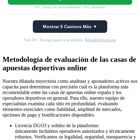
18+ | Juega con responsabilidad | T&C aplicables
Mostrar 5 Casinos Más ▼
Solo 18+. El juego puede crear adicción.
BeGambleAware.org
Metodología de evaluación de las casas de
apuestas deportivas online
Nuestra dilatada trayectoria como analistas y apostadores activos nos
capacita para determinar con precisión cuál es la plataforma más
recomendable entre las casas de apuestas online españa y los
operadores deportivos en general. Para ello, nuestro equipo de
especialistas examina cada sitio en profundidad, evaluando
elementos esenciales como fiabilidad, amplitud de mercados,
opciones de pago y bonificaciones disponibles.
Licencia DGOJ y solidez de la plataforma:
únicamente incluimos operadores autorizados y técnicamente
robustos. Verificamos su legalidad, seguridad, transparencia y