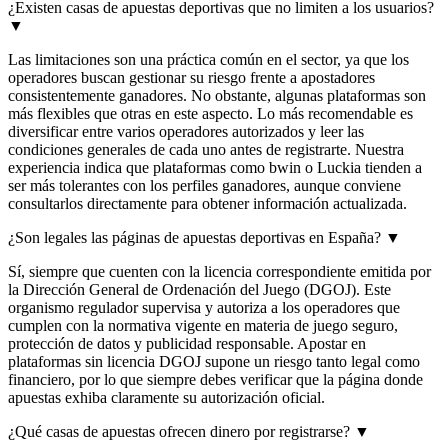
¿Existen casas de apuestas deportivas que no limiten a los usuarios?
▼
Las limitaciones son una práctica común en el sector, ya que los
operadores buscan gestionar su riesgo frente a apostadores
consistentemente ganadores. No obstante, algunas plataformas son
más flexibles que otras en este aspecto. Lo más recomendable es
diversificar entre varios operadores autorizados y leer las
condiciones generales de cada uno antes de registrarte. Nuestra
experiencia indica que plataformas como bwin o Luckia tienden a
ser más tolerantes con los perfiles ganadores, aunque conviene
consultarlos directamente para obtener información actualizada.
¿Son legales las páginas de apuestas deportivas en España?
▼
Sí, siempre que cuenten con la licencia correspondiente emitida por
la Dirección General de Ordenación del Juego (DGOJ). Este
organismo regulador supervisa y autoriza a los operadores que
cumplen con la normativa vigente en materia de juego seguro,
protección de datos y publicidad responsable. Apostar en
plataformas sin licencia DGOJ supone un riesgo tanto legal como
financiero, por lo que siempre debes verificar que la página donde
apuestas exhiba claramente su autorización oficial.
¿Qué casas de apuestas ofrecen dinero por registrarse?
▼