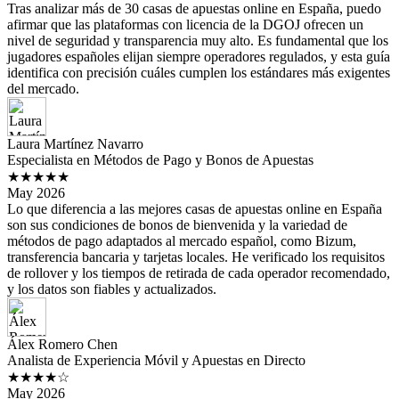
Tras analizar más de 30 casas de apuestas online en España, puedo
afirmar que las plataformas con licencia de la DGOJ ofrecen un
nivel de seguridad y transparencia muy alto. Es fundamental que los
jugadores españoles elijan siempre operadores regulados, y esta guía
identifica con precisión cuáles cumplen los estándares más exigentes
del mercado.
Laura Martínez Navarro
Especialista en Métodos de Pago y Bonos de Apuestas
★★★★★
May 2026
Lo que diferencia a las mejores casas de apuestas online en España
son sus condiciones de bonos de bienvenida y la variedad de
métodos de pago adaptados al mercado español, como Bizum,
transferencia bancaria y tarjetas locales. He verificado los requisitos
de rollover y los tiempos de retirada de cada operador recomendado,
y los datos son fiables y actualizados.
Álex Romero Chen
Analista de Experiencia Móvil y Apuestas en Directo
★★★★☆
May 2026