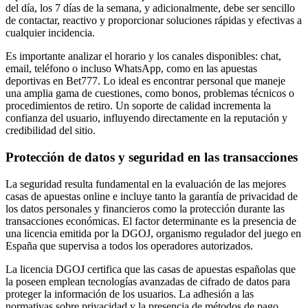
del día, los 7 días de la semana, y adicionalmente, debe ser sencillo
de contactar, reactivo y proporcionar soluciones rápidas y efectivas a
cualquier incidencia.
Es importante analizar el horario y los canales disponibles: chat,
email, teléfono o incluso WhatsApp, como en las apuestas
deportivas en Bet777. Lo ideal es encontrar personal que maneje
una amplia gama de cuestiones, como bonos, problemas técnicos o
procedimientos de retiro. Un soporte de calidad incrementa la
confianza del usuario, influyendo directamente en la reputación y
credibilidad del sitio.
Protección de datos y seguridad en las transacciones
La seguridad resulta fundamental en la evaluación de las mejores
casas de apuestas online e incluye tanto la garantía de privacidad de
los datos personales y financieros como la protección durante las
transacciones económicas. El factor determinante es la presencia de
una licencia emitida por la DGOJ, organismo regulador del juego en
España que supervisa a todos los operadores autorizados.
La licencia DGOJ certifica que las casas de apuestas españolas que
la poseen emplean tecnologías avanzadas de cifrado de datos para
proteger la información de los usuarios. La adhesión a las
normativas sobre privacidad y la presencia de métodos de pago