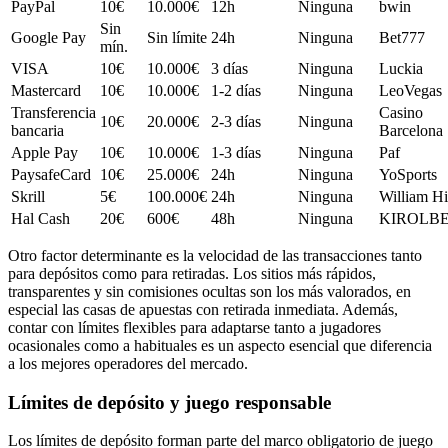
PayPal
10€
10.000€
12h
Ninguna
bwin
Sin
Google Pay
Sin límite
24h
Ninguna
Bet777
mín.
VISA
10€
10.000€
3 días
Ninguna
Luckia
Mastercard
10€
10.000€
1-2 días
Ninguna
LeoVegas
Transferencia
Casino
10€
20.000€
2-3 días
Ninguna
bancaria
Barcelona
Apple Pay
10€
10.000€
1-3 días
Ninguna
Paf
PaysafeCard
10€
25.000€
24h
Ninguna
YoSports
Skrill
5€
100.000€
24h
Ninguna
William Hi
Hal Cash
20€
600€
48h
Ninguna
KIROLB
Otro factor determinante es la velocidad de las transacciones tanto
para depósitos como para retiradas. Los sitios más rápidos,
transparentes y sin comisiones ocultas son los más valorados, en
especial las casas de apuestas con retirada inmediata. Además,
contar con límites flexibles para adaptarse tanto a jugadores
ocasionales como a habituales es un aspecto esencial que diferencia
a los mejores operadores del mercado.
Límites de depósito y juego responsable
Los límites de depósito forman parte del marco obligatorio de juego