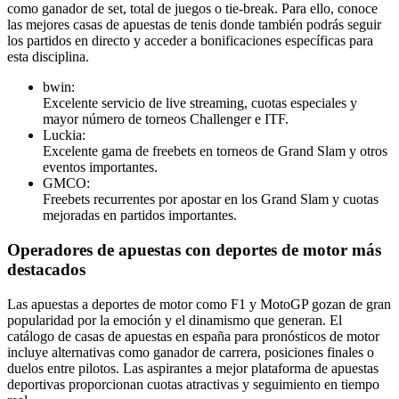
como ganador de set, total de juegos o tie-break. Para ello, conoce
las mejores casas de apuestas de tenis donde también podrás seguir
los partidos en directo y acceder a bonificaciones específicas para
esta disciplina.
bwin:
Excelente servicio de live streaming, cuotas especiales y
mayor número de torneos Challenger e ITF.
Luckia:
Excelente gama de freebets en torneos de Grand Slam y otros
eventos importantes.
GMCO:
Freebets recurrentes por apostar en los Grand Slam y cuotas
mejoradas en partidos importantes.
Operadores de apuestas con deportes de motor más
destacados
Las apuestas a deportes de motor como F1 y MotoGP gozan de gran
popularidad por la emoción y el dinamismo que generan. El
catálogo de casas de apuestas en españa para pronósticos de motor
incluye alternativas como ganador de carrera, posiciones finales o
duelos entre pilotos. Las aspirantes a mejor plataforma de apuestas
deportivas proporcionan cuotas atractivas y seguimiento en tiempo