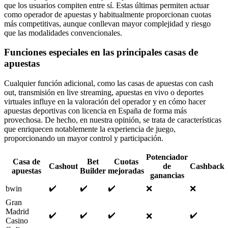
que los usuarios compiten entre sí. Estas últimas permiten actuar
como operador de apuestas y habitualmente proporcionan cuotas
más competitivas, aunque conllevan mayor complejidad y riesgo
que las modalidades convencionales.
Funciones especiales en las principales casas de
apuestas
Cualquier función adicional, como las casas de apuestas con cash
out, transmisión en live streaming, apuestas en vivo o deportes
virtuales influye en la valoración del operador y en cómo hacer
apuestas deportivas con licencia en España de forma más
provechosa. De hecho, en nuestra opinión, se trata de características
que enriquecen notablemente la experiencia de juego,
proporcionando un mayor control y participación.
Potenciador
Casa de
Bet
Cuotas
Cashout
de
Cashback
apuestas
Builder
mejoradas
ganancias
✔️
✔️
✔️
bwin
❌
❌
Gran
Madrid
✔️
✔️
✔️
✔️
❌
Casino