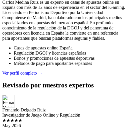
Carlos Medina Ruiz es un experto en casas de apuestas online en
España con más de 12 años de experiencia en el sector del iGaming.
Licenciado en Periodismo Deportivo por la Universidad
Complutense de Madrid, ha colaborado con los principales medios
especializados en apuestas del mercado español. Su profundo
conocimiento de la regulación de la DGOJ y del panorama de
operadores con licencia en España le convierte en una referencia
para apostantes que buscan plataformas seguras y fiables.
Casas de apuestas online España
Regulación DGOJ y licencias españolas
Bonos y promociones de apuestas deportivas
Métodos de pago para apostantes españoles
Ver perfil completo →
Revisado por nuestros expertos
Fernando Delgado Ruiz
Investigador de Juego Online y Regulación
★★★★★
May 2026