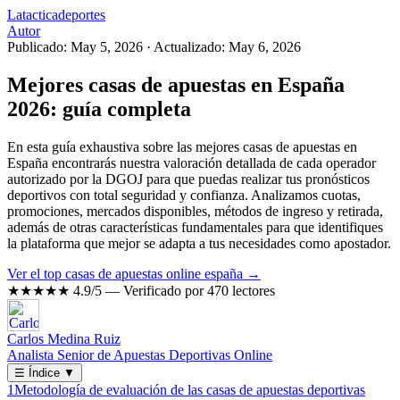
Latacticadeportes
Autor
Publicado: May 5, 2026
·
Actualizado: May 6, 2026
Mejores casas de apuestas en España
2026: guía completa
En esta guía exhaustiva sobre las mejores casas de apuestas en
España encontrarás nuestra valoración detallada de cada operador
autorizado por la DGOJ para que puedas realizar tus pronósticos
deportivos con total seguridad y confianza. Analizamos cuotas,
promociones, mercados disponibles, métodos de ingreso y retirada,
además de otras características fundamentales para que identifiques
la plataforma que mejor se adapta a tus necesidades como apostador.
Ver el top casas de apuestas online españa →
★★★★★
4.9/5 — Verificado por 470 lectores
Carlos Medina Ruiz
Analista Senior de Apuestas Deportivas Online
☰
Índice
▼
1
Metodología de evaluación de las casas de apuestas deportivas