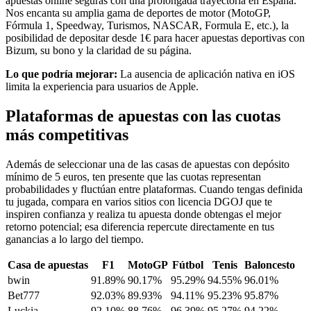
apuestas online seguras con una prolongada trayectoria en España.
Nos encanta su amplia gama de deportes de motor (MotoGP,
Fórmula 1, Speedway, Turismos, NASCAR, Formula E, etc.), la
posibilidad de depositar desde 1€ para hacer apuestas deportivas con
Bizum, su bono y la claridad de su página.
Lo que podría mejorar:
La ausencia de aplicación nativa en iOS
limita la experiencia para usuarios de Apple.
Plataformas de apuestas con las cuotas
más competitivas
Además de seleccionar una de las casas de apuestas con depósito
mínimo de 5 euros, ten presente que las cuotas representan
probabilidades y fluctúan entre plataformas. Cuando tengas definida
tu jugada, compara en varios sitios con licencia DGOJ que te
inspiren confianza y realiza tu apuesta donde obtengas el mejor
retorno potencial; esa diferencia repercute directamente en tus
ganancias a lo largo del tiempo.
Casa de apuestas
F1
MotoGP
Fútbol
Tenis
Baloncesto
bwin
91.89%
90.17%
95.29%
94.55%
96.01%
Bet777
92.03%
89.93%
94.11%
95.23%
95.87%
Luckia
92.10%
88.76%
96.39%
95.27%
94.22%