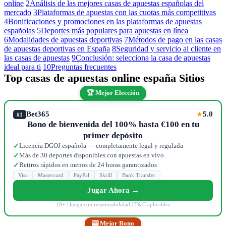
online
2
Análisis de las mejores casas de apuestas españolas del
mercado
3
Plataformas de apuestas con las cuotas más competitivas
4
Bonificaciones y promociones en las plataformas de apuestas
españolas
5
Deportes más populares para apuestas en línea
6
Modalidades de apuestas deportivas
7
Métodos de pago en las casas
de apuestas deportivas en España
8
Seguridad y servicio al cliente en
las casas de apuestas
9
Conclusión: selecciona la casa de apuestas
ideal para ti
10
Preguntas frecuentes
Top casas de apuestas online españa Sitios
🏆 Mejor Elección
Bet365
5.0
★
#1
Bono de bienvenida del 100% hasta €100 en tu
primer depósito
Licencia DGOJ española — completamente legal y regulada
✓
Más de 30 deportes disponibles con apuestas en vivo
✓
Retiros rápidos en menos de 24 horas garantizados
✓
Visa
Mastercard
PayPal
Skrill
Bank Transfer
Jugar Ahora →
18+ | Juega con responsabilidad | T&C aplicables
🎰 Mejor Bono