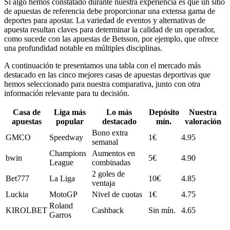
Si algo hemos constatado durante nuestra experiencia es que un sitio
de apuestas de referencia debe proporcionar una extensa gama de
deportes para apostar. La variedad de eventos y alternativas de
apuesta resultan claves para determinar la calidad de un operador,
como sucede con las apuestas de Betsson, por ejemplo, que ofrece
una profundidad notable en múltiples disciplinas.
A continuación te presentamos una tabla con el mercado más
destacado en las cinco mejores casas de apuestas deportivas que
hemos seleccionado para nuestra comparativa, junto con otra
información relevante para tu decisión.
Casa de
Liga más
Lo más
Depósito
Nuestra
apuestas
popular
destacado
mín.
valoración
Bono extra
GMCO
Speedway
1€
4.95
semanal
Champions
Aumentos en
bwin
5€
4.90
League
combinadas
2 goles de
Bet777
La Liga
10€
4.85
ventaja
Luckia
MotoGP
Nivel de cuotas
1€
4.75
Roland
KIROLBET
Cashback
Sin mín.
4.65
Garros