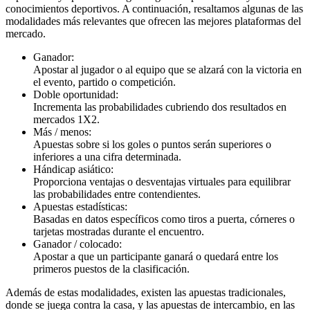
conocimientos deportivos. A continuación, resaltamos algunas de las
modalidades más relevantes que ofrecen las mejores plataformas del
mercado.
Ganador:
Apostar al jugador o al equipo que se alzará con la victoria en
el evento, partido o competición.
Doble oportunidad:
Incrementa las probabilidades cubriendo dos resultados en
mercados 1X2.
Más / menos:
Apuestas sobre si los goles o puntos serán superiores o
inferiores a una cifra determinada.
Hándicap asiático:
Proporciona ventajas o desventajas virtuales para equilibrar
las probabilidades entre contendientes.
Apuestas estadísticas:
Basadas en datos específicos como tiros a puerta, córneres o
tarjetas mostradas durante el encuentro.
Ganador / colocado:
Apostar a que un participante ganará o quedará entre los
primeros puestos de la clasificación.
Además de estas modalidades, existen las apuestas tradicionales,
donde se juega contra la casa, y las apuestas de intercambio, en las