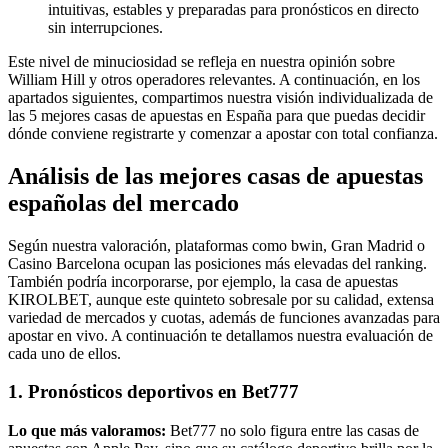
intuitivas, estables y preparadas para pronósticos en directo
sin interrupciones.
Este nivel de minuciosidad se refleja en nuestra opinión sobre
William Hill y otros operadores relevantes. A continuación, en los
apartados siguientes, compartimos nuestra visión individualizada de
las 5 mejores casas de apuestas en España para que puedas decidir
dónde conviene registrarte y comenzar a apostar con total confianza.
Análisis de las mejores casas de apuestas
españolas del mercado
Según nuestra valoración, plataformas como bwin, Gran Madrid o
Casino Barcelona ocupan las posiciones más elevadas del ranking.
También podría incorporarse, por ejemplo, la casa de apuestas
KIROLBET, aunque este quinteto sobresale por su calidad, extensa
variedad de mercados y cuotas, además de funciones avanzadas para
apostar en vivo. A continuación te detallamos nuestra evaluación de
cada uno de ellos.
1. Pronósticos deportivos en Bet777
Lo que más valoramos:
Bet777 no solo figura entre las casas de