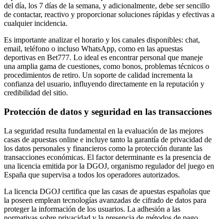
del día, los 7 días de la semana, y adicionalmente, debe ser sencillo
de contactar, reactivo y proporcionar soluciones rápidas y efectivas a
cualquier incidencia.
Es importante analizar el horario y los canales disponibles: chat,
email, teléfono o incluso WhatsApp, como en las apuestas
deportivas en Bet777. Lo ideal es encontrar personal que maneje
una amplia gama de cuestiones, como bonos, problemas técnicos o
procedimientos de retiro. Un soporte de calidad incrementa la
confianza del usuario, influyendo directamente en la reputación y
credibilidad del sitio.
Protección de datos y seguridad en las transacciones
La seguridad resulta fundamental en la evaluación de las mejores
casas de apuestas online e incluye tanto la garantía de privacidad de
los datos personales y financieros como la protección durante las
transacciones económicas. El factor determinante es la presencia de
una licencia emitida por la DGOJ, organismo regulador del juego en
España que supervisa a todos los operadores autorizados.
La licencia DGOJ certifica que las casas de apuestas españolas que
la poseen emplean tecnologías avanzadas de cifrado de datos para
proteger la información de los usuarios. La adhesión a las
normativas sobre privacidad y la presencia de métodos de pago