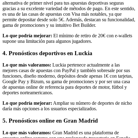
alternativa de primer nivel para tus apuestas deportivas seguras
gracias a su excelente variedad de métodos de pago. En este sentido,
es una de las casas de apuestas con Visa más notables, ya que
permite depositar desde solo 5€. Además, destacan su funcionalidad,
gama de promociones y su intuitivo Bet Builder.
Lo que podría mejorar:
El mínimo de retiro de 20€ con e-wallets
supone una limitación para algunos jugadores.
4. Pronósticos deportivos en Luckia
Lo que más valoramos:
Luckia pertenece actualmente a las
mejores casas de apuestas con PayPal y también sobresale por sus
funciones, diseño moderno, depósitos desde apenas 1€ con tarjetas,
Google Pay y Bizum, su gama de promociones y por ser una casa
de apuestas online de referencia para deportes de motor, fútbol y
deportes norteamericanos.
Lo que podría mejorar:
Ampliar su número de deportes de nicho
daría más opciones a los usuarios especializados.
5. Pronósticos online en Gran Madrid
Lo que más valoramos:
Gran Madrid es una plataforma de