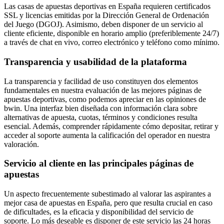
Las casas de apuestas deportivas en España requieren certificados
SSL y licencias emitidas por la Dirección General de Ordenación
del Juego (DGOJ). Asimismo, deben disponer de un servicio al
cliente eficiente, disponible en horario amplio (preferiblemente 24/7)
a través de chat en vivo, correo electrónico y teléfono como mínimo.
Transparencia y usabilidad de la plataforma
La transparencia y facilidad de uso constituyen dos elementos
fundamentales en nuestra evaluación de las mejores páginas de
apuestas deportivas, como podemos apreciar en las opiniones de
bwin. Una interfaz bien diseñada con información clara sobre
alternativas de apuesta, cuotas, términos y condiciones resulta
esencial. Además, comprender rápidamente cómo depositar, retirar y
acceder al soporte aumenta la calificación del operador en nuestra
valoración.
Servicio al cliente en las principales páginas de
apuestas
Un aspecto frecuentemente subestimado al valorar las aspirantes a
mejor casa de apuestas en España, pero que resulta crucial en caso
de dificultades, es la eficacia y disponibilidad del servicio de
soporte. Lo más deseable es disponer de este servicio las 24 horas