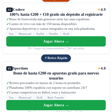
Codere
4.9
★
#2
100% hasta €200 + €10 gratis sin depósito al registrarte
Bono de bienvenida más generoso entre las casas españolas
✓
Casino en vivo con más de 150 mesas disponibles
✓
Apuestas deportivas y casino integrados en una sola plataforma
✓
Visa
Mastercard
PayPal
Neteller
Skrill
Jugar Ahora →
18+ | Juega con responsabilidad | T&C aplicables
⚡ Retiro Rápido
Sportium
4.8
★
#3
Bono de hasta €200 en apuestas gratis para nuevos
usuarios
Retiros procesados en menos de 2 horas en promedio
✓
Plataforma 100% española con soporte en castellano 24/7
✓
Cuotas competitivas en fútbol, tenis y baloncesto
✓
Visa
Mastercard
Skrill
Bank Transfer
Jugar Ahora →
18+ | Juega con responsabilidad | T&C aplicables