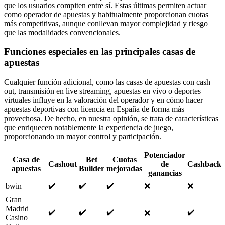
que los usuarios compiten entre sí. Estas últimas permiten actuar
como operador de apuestas y habitualmente proporcionan cuotas
más competitivas, aunque conllevan mayor complejidad y riesgo
que las modalidades convencionales.
Funciones especiales en las principales casas de
apuestas
Cualquier función adicional, como las casas de apuestas con cash
out, transmisión en live streaming, apuestas en vivo o deportes
virtuales influye en la valoración del operador y en cómo hacer
apuestas deportivas con licencia en España de forma más
provechosa. De hecho, en nuestra opinión, se trata de características
que enriquecen notablemente la experiencia de juego,
proporcionando un mayor control y participación.
Potenciador
Casa de
Bet
Cuotas
Cashout
de
Cashback
apuestas
Builder
mejoradas
ganancias
✔️
✔️
✔️
bwin
❌
❌
Gran
Madrid
✔️
✔️
✔️
✔️
❌
Casino