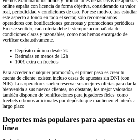
Hemos examinado los bonos y promociones de las casas de apuestas
online españa con licencia de forma objetiva, considerando su valor
real, periodicidad y condiciones de uso. Por ese motivo, tras estudiar
este aspecto a fondo en todo el sector, solo recomendamos
operadores con bonificaciones generosas y promociones periódicas.
En este sentido, cada oferta debe ir siempre acompañada de
condiciones claras y razonables, como nos hemos encargado de
verificar exhaustivamente.
Depósito mínimo desde 5€
Retiradas en menos de 12h
100€ extra en freebets
Para acceder a cualquier promoción, el primer paso es crear tu
cuenta de cliente; existen incluso casas de apuestas sin DNI (con
NIE). Los operadores suelen reservar sus mejores ofertas para dar la
bienvenida a sus nuevos clientes, no obstante, los mejor valorados
también disponen de bonificaciones para jugadores fieles, como
freebets o bonos adicionales por depósito que mantienen el interés a
largo plazo.
Deportes más populares para apuestas en
línea