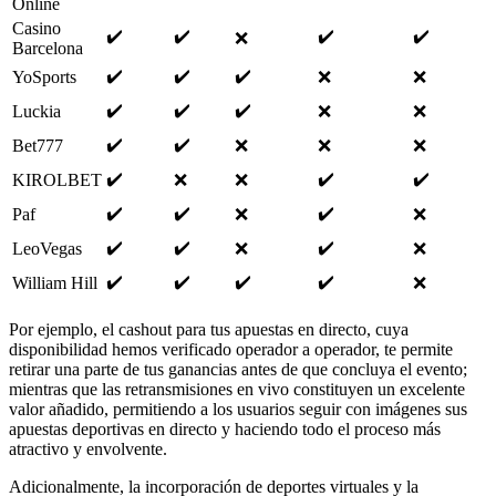
Online
Casino
✔️
✔️
✔️
✔️
❌
Barcelona
✔️
✔️
✔️
YoSports
❌
❌
✔️
✔️
✔️
Luckia
❌
❌
✔️
✔️
Bet777
❌
❌
❌
✔️
✔️
✔️
KIROLBET
❌
❌
✔️
✔️
✔️
Paf
❌
❌
✔️
✔️
✔️
LeoVegas
❌
❌
✔️
✔️
✔️
✔️
William Hill
❌
Por ejemplo, el cashout para tus apuestas en directo, cuya
disponibilidad hemos verificado operador a operador, te permite
retirar una parte de tus ganancias antes de que concluya el evento;
mientras que las retransmisiones en vivo constituyen un excelente
valor añadido, permitiendo a los usuarios seguir con imágenes sus
apuestas deportivas en directo y haciendo todo el proceso más
atractivo y envolvente.
Adicionalmente, la incorporación de deportes virtuales y la