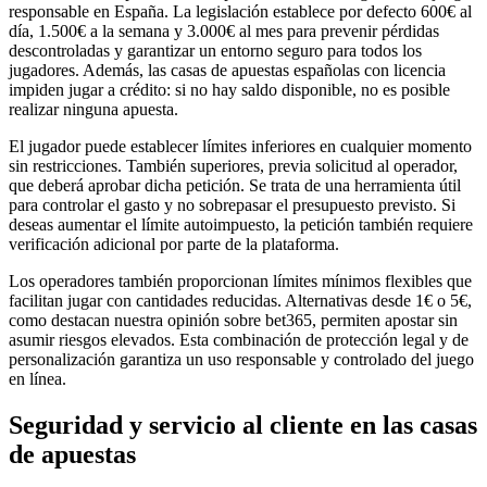
responsable en España. La legislación establece por defecto 600€ al
día, 1.500€ a la semana y 3.000€ al mes para prevenir pérdidas
descontroladas y garantizar un entorno seguro para todos los
jugadores. Además, las casas de apuestas españolas con licencia
impiden jugar a crédito: si no hay saldo disponible, no es posible
realizar ninguna apuesta.
El jugador puede establecer límites inferiores en cualquier momento
sin restricciones. También superiores, previa solicitud al operador,
que deberá aprobar dicha petición. Se trata de una herramienta útil
para controlar el gasto y no sobrepasar el presupuesto previsto. Si
deseas aumentar el límite autoimpuesto, la petición también requiere
verificación adicional por parte de la plataforma.
Los operadores también proporcionan límites mínimos flexibles que
facilitan jugar con cantidades reducidas. Alternativas desde 1€ o 5€,
como destacan nuestra opinión sobre bet365, permiten apostar sin
asumir riesgos elevados. Esta combinación de protección legal y de
personalización garantiza un uso responsable y controlado del juego
en línea.
Seguridad y servicio al cliente en las casas
de apuestas