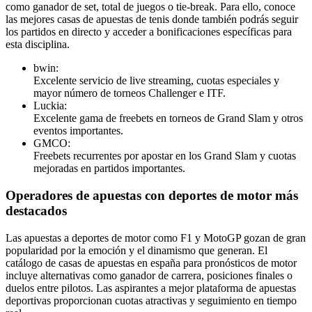
como ganador de set, total de juegos o tie-break. Para ello, conoce
las mejores casas de apuestas de tenis donde también podrás seguir
los partidos en directo y acceder a bonificaciones específicas para
esta disciplina.
bwin:
Excelente servicio de live streaming, cuotas especiales y
mayor número de torneos Challenger e ITF.
Luckia:
Excelente gama de freebets en torneos de Grand Slam y otros
eventos importantes.
GMCO:
Freebets recurrentes por apostar en los Grand Slam y cuotas
mejoradas en partidos importantes.
Operadores de apuestas con deportes de motor más
destacados
Las apuestas a deportes de motor como F1 y MotoGP gozan de gran
popularidad por la emoción y el dinamismo que generan. El
catálogo de casas de apuestas en españa para pronósticos de motor
incluye alternativas como ganador de carrera, posiciones finales o
duelos entre pilotos. Las aspirantes a mejor plataforma de apuestas
deportivas proporcionan cuotas atractivas y seguimiento en tiempo