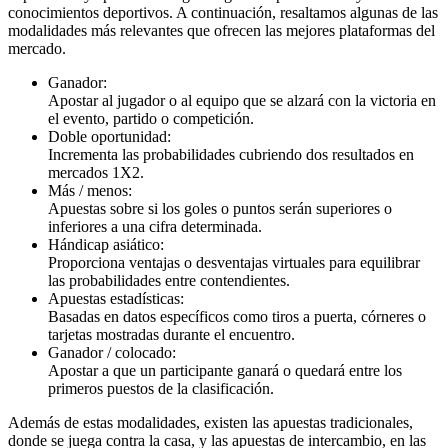
conocimientos deportivos. A continuación, resaltamos algunas de las
modalidades más relevantes que ofrecen las mejores plataformas del
mercado.
Ganador:
Apostar al jugador o al equipo que se alzará con la victoria en
el evento, partido o competición.
Doble oportunidad:
Incrementa las probabilidades cubriendo dos resultados en
mercados 1X2.
Más / menos:
Apuestas sobre si los goles o puntos serán superiores o
inferiores a una cifra determinada.
Hándicap asiático:
Proporciona ventajas o desventajas virtuales para equilibrar
las probabilidades entre contendientes.
Apuestas estadísticas:
Basadas en datos específicos como tiros a puerta, córneres o
tarjetas mostradas durante el encuentro.
Ganador / colocado:
Apostar a que un participante ganará o quedará entre los
primeros puestos de la clasificación.
Además de estas modalidades, existen las apuestas tradicionales,
donde se juega contra la casa, y las apuestas de intercambio, en las