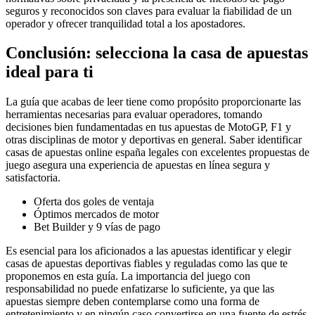
seguros y reconocidos son claves para evaluar la fiabilidad de un
operador y ofrecer tranquilidad total a los apostadores.
Conclusión: selecciona la casa de apuestas
ideal para ti
La guía que acabas de leer tiene como propósito proporcionarte las
herramientas necesarias para evaluar operadores, tomando
decisiones bien fundamentadas en tus apuestas de MotoGP, F1 y
otras disciplinas de motor y deportivas en general. Saber identificar
casas de apuestas online españa legales con excelentes propuestas de
juego asegura una experiencia de apuestas en línea segura y
satisfactoria.
Oferta dos goles de ventaja
Óptimos mercados de motor
Bet Builder y 9 vías de pago
Es esencial para los aficionados a las apuestas identificar y elegir
casas de apuestas deportivas fiables y reguladas como las que te
proponemos en esta guía. La importancia del juego con
responsabilidad no puede enfatizarse lo suficiente, ya que las
apuestas siempre deben contemplarse como una forma de
entretenimiento y en ningún caso convertirse en una fuente de estrés