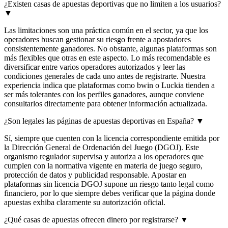
¿Existen casas de apuestas deportivas que no limiten a los usuarios?
▼
Las limitaciones son una práctica común en el sector, ya que los
operadores buscan gestionar su riesgo frente a apostadores
consistentemente ganadores. No obstante, algunas plataformas son
más flexibles que otras en este aspecto. Lo más recomendable es
diversificar entre varios operadores autorizados y leer las
condiciones generales de cada uno antes de registrarte. Nuestra
experiencia indica que plataformas como bwin o Luckia tienden a
ser más tolerantes con los perfiles ganadores, aunque conviene
consultarlos directamente para obtener información actualizada.
¿Son legales las páginas de apuestas deportivas en España?
▼
Sí, siempre que cuenten con la licencia correspondiente emitida por
la Dirección General de Ordenación del Juego (DGOJ). Este
organismo regulador supervisa y autoriza a los operadores que
cumplen con la normativa vigente en materia de juego seguro,
protección de datos y publicidad responsable. Apostar en
plataformas sin licencia DGOJ supone un riesgo tanto legal como
financiero, por lo que siempre debes verificar que la página donde
apuestas exhiba claramente su autorización oficial.
¿Qué casas de apuestas ofrecen dinero por registrarse?
▼