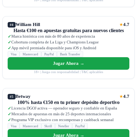
William Hill
4.7
★
#4
Hasta €100 en apuestas gratuitas para nuevos clientes
Marca histórica con más de 80 años de experiencia
✓
Cobertura completa de La Liga y Champions League
✓
App móvil premiada disponible para iOS y Android
✓
Visa
Mastercard
PayPal
Bank Transfer
Jugar Ahora →
18+ | Juega con responsabilidad | T&C aplicables
Betway
4.7
★
#5
100% hasta €150 en tu primer depósito deportivo
Licencia DGOJ activa — operador seguro y confiable en España
✓
Mercados de apuestas en más de 25 deportes internacionales
✓
Programa VIP exclusivo con recompensas y cashback semanal
✓
Visa
Mastercard
Skrill
Neteller
PayPal
Jugar Ahora →