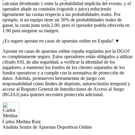
calculan dividiendo 1 entre la probabilidad implícita del evento, y el
operador añade su comisión (vigorish o juice) reduciendo
ligeramente las cuotas respecto a las probabilidades reales. Por
ejemplo, si un equipo tiene un 50% de probabilidades reales de
ganar, la cuota justa sería 2.00, pero el operador podría ofrecerla en
1.90 para asegurar su margen.
¿Es seguro apostar en casas de apuestas online en España?
▼
Apostar en casas de apuestas online españa reguladas por la DGOJ
es completamente seguro. Estos operadores están obligados a utilizar
cifrado SSL de alta seguridad, a verificar la identidad de los
jugadores, a mantener los fondos de los clientes separados de los
fondos operativos y a cumplir con la normativa de protección de
datos. Además, promueven herramientas de juego con
responsabilidad como límites de depósito, autoexclusión temporal y
acceso al Registro General de Interdicciones de Acceso al Juego
(RGIAJ) para quienes necesiten protección adicional.
Carlos Medina Ruiz
Analista Senior de Apuestas Deportivas Online