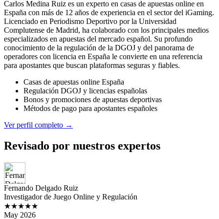
Carlos Medina Ruiz es un experto en casas de apuestas online en
España con más de 12 años de experiencia en el sector del iGaming.
Licenciado en Periodismo Deportivo por la Universidad
Complutense de Madrid, ha colaborado con los principales medios
especializados en apuestas del mercado español. Su profundo
conocimiento de la regulación de la DGOJ y del panorama de
operadores con licencia en España le convierte en una referencia
para apostantes que buscan plataformas seguras y fiables.
Casas de apuestas online España
Regulación DGOJ y licencias españolas
Bonos y promociones de apuestas deportivas
Métodos de pago para apostantes españoles
Ver perfil completo →
Revisado por nuestros expertos
Fernando Delgado Ruiz
Investigador de Juego Online y Regulación
★★★★★
May 2026