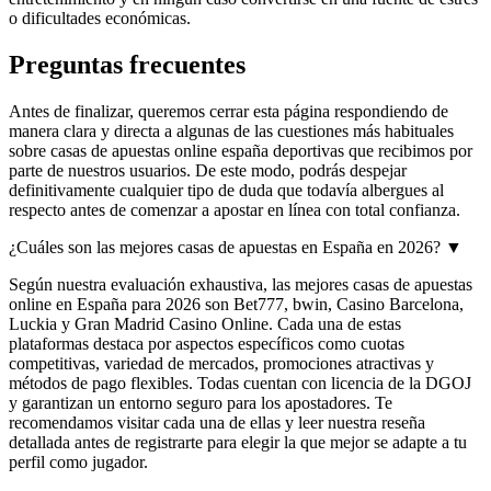
o dificultades económicas.
Preguntas frecuentes
Antes de finalizar, queremos cerrar esta página respondiendo de
manera clara y directa a algunas de las cuestiones más habituales
sobre casas de apuestas online españa deportivas que recibimos por
parte de nuestros usuarios. De este modo, podrás despejar
definitivamente cualquier tipo de duda que todavía albergues al
respecto antes de comenzar a apostar en línea con total confianza.
¿Cuáles son las mejores casas de apuestas en España en 2026?
▼
Según nuestra evaluación exhaustiva, las mejores casas de apuestas
online en España para 2026 son Bet777, bwin, Casino Barcelona,
Luckia y Gran Madrid Casino Online. Cada una de estas
plataformas destaca por aspectos específicos como cuotas
competitivas, variedad de mercados, promociones atractivas y
métodos de pago flexibles. Todas cuentan con licencia de la DGOJ
y garantizan un entorno seguro para los apostadores. Te
recomendamos visitar cada una de ellas y leer nuestra reseña
detallada antes de registrarte para elegir la que mejor se adapte a tu
perfil como jugador.