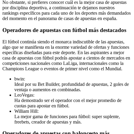
No obstante, si prefieres conocer cuál es la mejor casa de apuestas
por disciplina deportiva, a continuación te dejamos nuestros
rankings específicos para cada uno de los deportes más demandados
del momento en el panorama de casas de apuestas en españa.
Operadores de apuestas con fútbol más destacados
El fútbol continúa siendo el monarca indiscutible de las apuestas,
algo que se manifiesta en la enorme variedad de ofertas y funciones
específicas diseñadas para este deporte. En las aspirantes a mejor
casa de apuestas con fútbol podrás apostar a cientos de mercados en
competiciones nacionales como LaLiga, internacionales como la
Champions League o eventos de primer nivel como el Mundial.
bwin:
Ideal por su Bet Builder, profundidad de apuestas, 2 goles de
ventaja o aumentos en combinadas.
LeoVegas:
Ha demostrado ser el operador con el mejor promedio de
cuotas para apostar en fútbol.
William Hill:
La mejor gama de funciones para fútbol: super suplente,
freebets, creador de apuestas y más.
Operadores de apuestas con baloncesto más