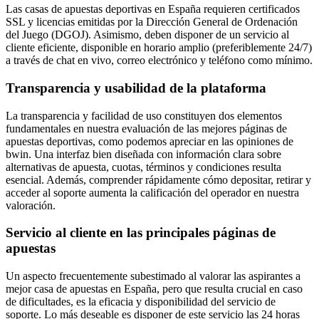
Las casas de apuestas deportivas en España requieren certificados
SSL y licencias emitidas por la Dirección General de Ordenación
del Juego (DGOJ). Asimismo, deben disponer de un servicio al
cliente eficiente, disponible en horario amplio (preferiblemente 24/7)
a través de chat en vivo, correo electrónico y teléfono como mínimo.
Transparencia y usabilidad de la plataforma
La transparencia y facilidad de uso constituyen dos elementos
fundamentales en nuestra evaluación de las mejores páginas de
apuestas deportivas, como podemos apreciar en las opiniones de
bwin. Una interfaz bien diseñada con información clara sobre
alternativas de apuesta, cuotas, términos y condiciones resulta
esencial. Además, comprender rápidamente cómo depositar, retirar y
acceder al soporte aumenta la calificación del operador en nuestra
valoración.
Servicio al cliente en las principales páginas de
apuestas
Un aspecto frecuentemente subestimado al valorar las aspirantes a
mejor casa de apuestas en España, pero que resulta crucial en caso
de dificultades, es la eficacia y disponibilidad del servicio de
soporte. Lo más deseable es disponer de este servicio las 24 horas