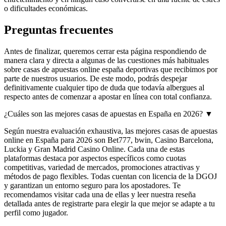
o dificultades económicas.
Preguntas frecuentes
Antes de finalizar, queremos cerrar esta página respondiendo de
manera clara y directa a algunas de las cuestiones más habituales
sobre casas de apuestas online españa deportivas que recibimos por
parte de nuestros usuarios. De este modo, podrás despejar
definitivamente cualquier tipo de duda que todavía albergues al
respecto antes de comenzar a apostar en línea con total confianza.
¿Cuáles son las mejores casas de apuestas en España en 2026?
▼
Según nuestra evaluación exhaustiva, las mejores casas de apuestas
online en España para 2026 son Bet777, bwin, Casino Barcelona,
Luckia y Gran Madrid Casino Online. Cada una de estas
plataformas destaca por aspectos específicos como cuotas
competitivas, variedad de mercados, promociones atractivas y
métodos de pago flexibles. Todas cuentan con licencia de la DGOJ
y garantizan un entorno seguro para los apostadores. Te
recomendamos visitar cada una de ellas y leer nuestra reseña
detallada antes de registrarte para elegir la que mejor se adapte a tu
perfil como jugador.