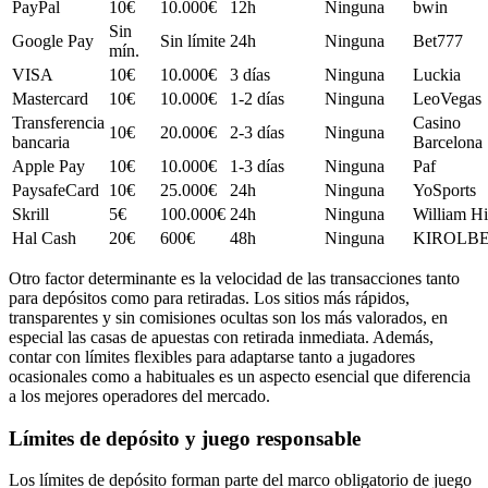
PayPal
10€
10.000€
12h
Ninguna
bwin
Sin
Google Pay
Sin límite
24h
Ninguna
Bet777
mín.
VISA
10€
10.000€
3 días
Ninguna
Luckia
Mastercard
10€
10.000€
1-2 días
Ninguna
LeoVegas
Transferencia
Casino
10€
20.000€
2-3 días
Ninguna
bancaria
Barcelona
Apple Pay
10€
10.000€
1-3 días
Ninguna
Paf
PaysafeCard
10€
25.000€
24h
Ninguna
YoSports
Skrill
5€
100.000€
24h
Ninguna
William Hi
Hal Cash
20€
600€
48h
Ninguna
KIROLB
Otro factor determinante es la velocidad de las transacciones tanto
para depósitos como para retiradas. Los sitios más rápidos,
transparentes y sin comisiones ocultas son los más valorados, en
especial las casas de apuestas con retirada inmediata. Además,
contar con límites flexibles para adaptarse tanto a jugadores
ocasionales como a habituales es un aspecto esencial que diferencia
a los mejores operadores del mercado.
Límites de depósito y juego responsable
Los límites de depósito forman parte del marco obligatorio de juego