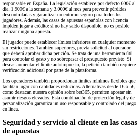
responsable en España. La legislación establece por defecto 600€ al
día, 1.500€ a la semana y 3.000€ al mes para prevenir pérdidas
descontroladas y garantizar un entorno seguro para todos los
jugadores. Además, las casas de apuestas españolas con licencia
impiden jugar a crédito: si no hay saldo disponible, no es posible
realizar ninguna apuesta.
El jugador puede establecer límites inferiores en cualquier momento
sin restricciones. También superiores, previa solicitud al operador,
que deberá aprobar dicha petición. Se trata de una herramienta útil
para controlar el gasto y no sobrepasar el presupuesto previsto. Si
deseas aumentar el límite autoimpuesto, la petición también requiere
verificación adicional por parte de la plataforma.
Los operadores también proporcionan límites mínimos flexibles que
facilitan jugar con cantidades reducidas. Alternativas desde 1€ o 5€,
como destacan nuestra opinión sobre bet365, permiten apostar sin
asumir riesgos elevados. Esta combinación de protección legal y de
personalización garantiza un uso responsable y controlado del juego
en línea.
Seguridad y servicio al cliente en las casas
de apuestas