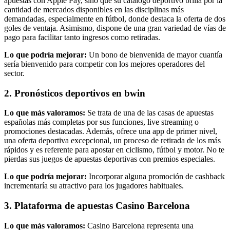
apuestas con Apple Pay, sino que su catálogo deportivo brilla por la
cantidad de mercados disponibles en las disciplinas más
demandadas, especialmente en fútbol, donde destaca la oferta de dos
goles de ventaja. Asimismo, dispone de una gran variedad de vías de
pago para facilitar tanto ingresos como retiradas.
Lo que podría mejorar:
Un bono de bienvenida de mayor cuantía
sería bienvenido para competir con los mejores operadores del
sector.
2. Pronósticos deportivos en bwin
Lo que más valoramos:
Se trata de una de las casas de apuestas
españolas más completas por sus funciones, live streaming o
promociones destacadas. Además, ofrece una app de primer nivel,
una oferta deportiva excepcional, un proceso de retirada de los más
rápidos y es referente para apostar en ciclismo, fútbol y motor. No te
pierdas sus juegos de apuestas deportivas con premios especiales.
Lo que podría mejorar:
Incorporar alguna promoción de cashback
incrementaría su atractivo para los jugadores habituales.
3. Plataforma de apuestas Casino Barcelona
Lo que más valoramos:
Casino Barcelona representa una