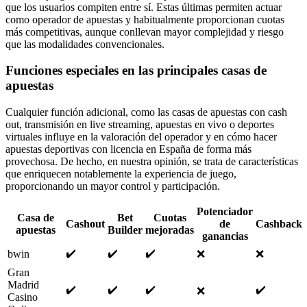
que los usuarios compiten entre sí. Estas últimas permiten actuar
como operador de apuestas y habitualmente proporcionan cuotas
más competitivas, aunque conllevan mayor complejidad y riesgo
que las modalidades convencionales.
Funciones especiales en las principales casas de
apuestas
Cualquier función adicional, como las casas de apuestas con cash
out, transmisión en live streaming, apuestas en vivo o deportes
virtuales influye en la valoración del operador y en cómo hacer
apuestas deportivas con licencia en España de forma más
provechosa. De hecho, en nuestra opinión, se trata de características
que enriquecen notablemente la experiencia de juego,
proporcionando un mayor control y participación.
Potenciador
Casa de
Bet
Cuotas
Cashout
de
Cashback
apuestas
Builder
mejoradas
ganancias
✔️
✔️
✔️
bwin
❌
❌
Gran
Madrid
✔️
✔️
✔️
✔️
❌
Casino