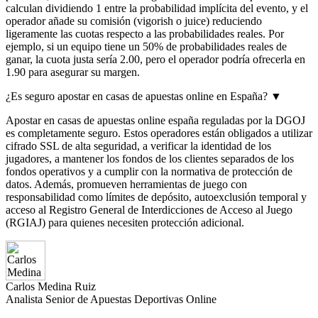
calculan dividiendo 1 entre la probabilidad implícita del evento, y el
operador añade su comisión (vigorish o juice) reduciendo
ligeramente las cuotas respecto a las probabilidades reales. Por
ejemplo, si un equipo tiene un 50% de probabilidades reales de
ganar, la cuota justa sería 2.00, pero el operador podría ofrecerla en
1.90 para asegurar su margen.
¿Es seguro apostar en casas de apuestas online en España?
▼
Apostar en casas de apuestas online españa reguladas por la DGOJ
es completamente seguro. Estos operadores están obligados a utilizar
cifrado SSL de alta seguridad, a verificar la identidad de los
jugadores, a mantener los fondos de los clientes separados de los
fondos operativos y a cumplir con la normativa de protección de
datos. Además, promueven herramientas de juego con
responsabilidad como límites de depósito, autoexclusión temporal y
acceso al Registro General de Interdicciones de Acceso al Juego
(RGIAJ) para quienes necesiten protección adicional.
Carlos Medina Ruiz
Analista Senior de Apuestas Deportivas Online