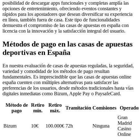
posibilidad de descargar apps funcionales y completas amplía las
opciones de entretenimiento, ofreciendo eventos constantes y
rápidos para los apostadores que desean diversificar su experiencia
en línea, también fuera de casa. Este tipo de funcionalidades
demuestra el compromiso de las casas de apuestas en españa con
licencia con la innovación y la satisfacción integral del usuario.
Métodos de pago en las casas de apuestas
deportivas en España
En nuestra evaluación de casas de apuestas reguladas, la seguridad,
variedad y comodidad de los métodos de pago resultan
fundamentales. Es imprescindible que las casas de apuestas online
españa cuenten con múltiples alternativas para satisfacer las
preferencias de los usuarios, desde métodos tradicionales hasta vías
digitales inmediatas como Bizum, Apple Pay o PaysafeCard.
Método de
Retiro
Retiro
Tramitación
Comisiones
Operado
pago
mín.
máx.
Gran
Madrid
Bizum
10€
100.000€
72h
Ninguna
Casino
Online