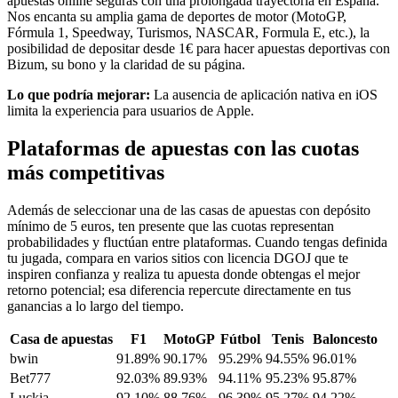
apuestas online seguras con una prolongada trayectoria en España.
Nos encanta su amplia gama de deportes de motor (MotoGP,
Fórmula 1, Speedway, Turismos, NASCAR, Formula E, etc.), la
posibilidad de depositar desde 1€ para hacer apuestas deportivas con
Bizum, su bono y la claridad de su página.
Lo que podría mejorar:
La ausencia de aplicación nativa en iOS
limita la experiencia para usuarios de Apple.
Plataformas de apuestas con las cuotas
más competitivas
Además de seleccionar una de las casas de apuestas con depósito
mínimo de 5 euros, ten presente que las cuotas representan
probabilidades y fluctúan entre plataformas. Cuando tengas definida
tu jugada, compara en varios sitios con licencia DGOJ que te
inspiren confianza y realiza tu apuesta donde obtengas el mejor
retorno potencial; esa diferencia repercute directamente en tus
ganancias a lo largo del tiempo.
Casa de apuestas
F1
MotoGP
Fútbol
Tenis
Baloncesto
bwin
91.89%
90.17%
95.29%
94.55%
96.01%
Bet777
92.03%
89.93%
94.11%
95.23%
95.87%
Luckia
92.10%
88.76%
96.39%
95.27%
94.22%