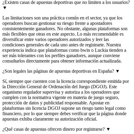
¿Existen casas de apuestas deportivas que no limiten a los usuarios?
▼
Las limitaciones son una práctica común en el sector, ya que los
operadores buscan gestionar su riesgo frente a apostadores
consistentemente ganadores. No obstante, algunas plataformas son
más flexibles que otras en este aspecto. Lo más recomendable es
diversificar entre varios operadores autorizados y leer las
condiciones generales de cada uno antes de registrarte. Nuestra
experiencia indica que plataformas como bwin o Luckia tienden a
ser más tolerantes con los perfiles ganadores, aunque conviene
consultarlos directamente para obtener información actualizada.
¿Son legales las páginas de apuestas deportivas en España?
▼
Sí, siempre que cuenten con la licencia correspondiente emitida por
la Dirección General de Ordenación del Juego (DGOJ). Este
organismo regulador supervisa y autoriza a los operadores que
cumplen con la normativa vigente en materia de juego seguro,
protección de datos y publicidad responsable. Apostar en
plataformas sin licencia DGOJ supone un riesgo tanto legal como
financiero, por lo que siempre debes verificar que la página donde
apuestas exhiba claramente su autorización oficial.
¿Qué casas de apuestas ofrecen dinero por registrarse?
▼