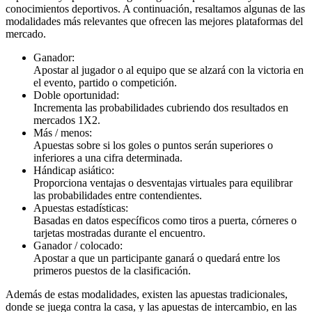
conocimientos deportivos. A continuación, resaltamos algunas de las
modalidades más relevantes que ofrecen las mejores plataformas del
mercado.
Ganador:
Apostar al jugador o al equipo que se alzará con la victoria en
el evento, partido o competición.
Doble oportunidad:
Incrementa las probabilidades cubriendo dos resultados en
mercados 1X2.
Más / menos:
Apuestas sobre si los goles o puntos serán superiores o
inferiores a una cifra determinada.
Hándicap asiático:
Proporciona ventajas o desventajas virtuales para equilibrar
las probabilidades entre contendientes.
Apuestas estadísticas:
Basadas en datos específicos como tiros a puerta, córneres o
tarjetas mostradas durante el encuentro.
Ganador / colocado:
Apostar a que un participante ganará o quedará entre los
primeros puestos de la clasificación.
Además de estas modalidades, existen las apuestas tradicionales,
donde se juega contra la casa, y las apuestas de intercambio, en las