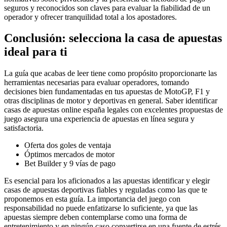
seguros y reconocidos son claves para evaluar la fiabilidad de un
operador y ofrecer tranquilidad total a los apostadores.
Conclusión: selecciona la casa de apuestas
ideal para ti
La guía que acabas de leer tiene como propósito proporcionarte las
herramientas necesarias para evaluar operadores, tomando
decisiones bien fundamentadas en tus apuestas de MotoGP, F1 y
otras disciplinas de motor y deportivas en general. Saber identificar
casas de apuestas online españa legales con excelentes propuestas de
juego asegura una experiencia de apuestas en línea segura y
satisfactoria.
Oferta dos goles de ventaja
Óptimos mercados de motor
Bet Builder y 9 vías de pago
Es esencial para los aficionados a las apuestas identificar y elegir
casas de apuestas deportivas fiables y reguladas como las que te
proponemos en esta guía. La importancia del juego con
responsabilidad no puede enfatizarse lo suficiente, ya que las
apuestas siempre deben contemplarse como una forma de
entretenimiento y en ningún caso convertirse en una fuente de estrés