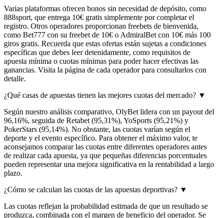
Varias plataformas ofrecen bonos sin necesidad de depósito, como
888sport, que entrega 10€ gratis simplemente por completar el
registro. Otros operadores proporcionan freebets de bienvenida,
como Bet777 con su freebet de 10€ o AdmiralBet con 10€ más 100
giros gratis. Recuerda que estas ofertas están sujetas a condiciones
específicas que debes leer detenidamente, como requisitos de
apuesta mínima o cuotas mínimas para poder hacer efectivas las
ganancias. Visita la página de cada operador para consultarlos con
detalle.
¿Qué casas de apuestas tienen las mejores cuotas del mercado?
▼
Según nuestro análisis comparativo, OlyBet lidera con un payout del
96,16%, seguida de Retabet (95,31%), YoSports (95,21%) y
PokerStars (95,14%). No obstante, las cuotas varían según el
deporte y el evento específico. Para obtener el máximo valor, te
aconsejamos comparar las cuotas entre diferentes operadores antes
de realizar cada apuesta, ya que pequeñas diferencias porcentuales
pueden representar una mejora significativa en la rentabilidad a largo
plazo.
¿Cómo se calculan las cuotas de las apuestas deportivas?
▼
Las cuotas reflejan la probabilidad estimada de que un resultado se
produzca, combinada con el margen de beneficio del operador. Se