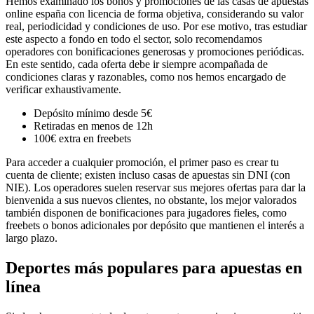
Hemos examinado los bonos y promociones de las casas de apuestas
online españa con licencia de forma objetiva, considerando su valor
real, periodicidad y condiciones de uso. Por ese motivo, tras estudiar
este aspecto a fondo en todo el sector, solo recomendamos
operadores con bonificaciones generosas y promociones periódicas.
En este sentido, cada oferta debe ir siempre acompañada de
condiciones claras y razonables, como nos hemos encargado de
verificar exhaustivamente.
Depósito mínimo desde 5€
Retiradas en menos de 12h
100€ extra en freebets
Para acceder a cualquier promoción, el primer paso es crear tu
cuenta de cliente; existen incluso casas de apuestas sin DNI (con
NIE). Los operadores suelen reservar sus mejores ofertas para dar la
bienvenida a sus nuevos clientes, no obstante, los mejor valorados
también disponen de bonificaciones para jugadores fieles, como
freebets o bonos adicionales por depósito que mantienen el interés a
largo plazo.
Deportes más populares para apuestas en
línea