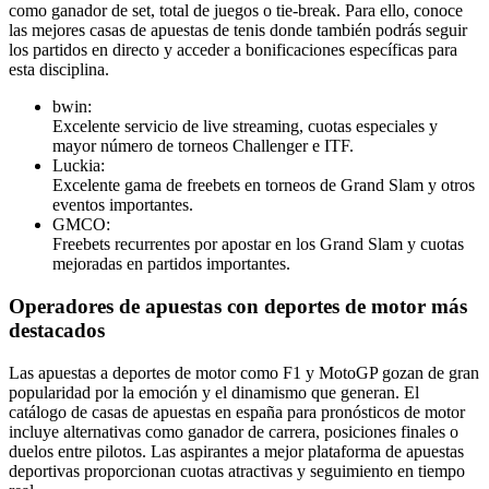
como ganador de set, total de juegos o tie-break. Para ello, conoce
las mejores casas de apuestas de tenis donde también podrás seguir
los partidos en directo y acceder a bonificaciones específicas para
esta disciplina.
bwin:
Excelente servicio de live streaming, cuotas especiales y
mayor número de torneos Challenger e ITF.
Luckia:
Excelente gama de freebets en torneos de Grand Slam y otros
eventos importantes.
GMCO:
Freebets recurrentes por apostar en los Grand Slam y cuotas
mejoradas en partidos importantes.
Operadores de apuestas con deportes de motor más
destacados
Las apuestas a deportes de motor como F1 y MotoGP gozan de gran
popularidad por la emoción y el dinamismo que generan. El
catálogo de casas de apuestas en españa para pronósticos de motor
incluye alternativas como ganador de carrera, posiciones finales o
duelos entre pilotos. Las aspirantes a mejor plataforma de apuestas
deportivas proporcionan cuotas atractivas y seguimiento en tiempo