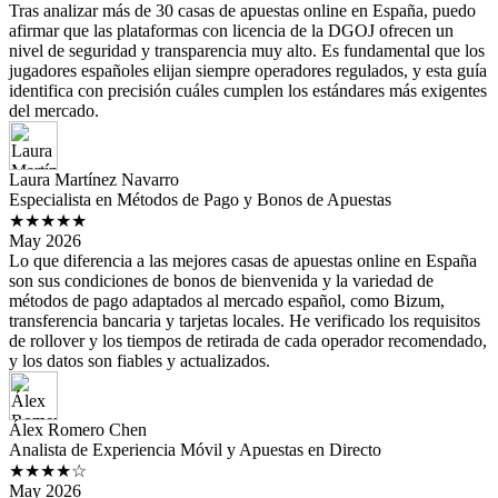
Tras analizar más de 30 casas de apuestas online en España, puedo
afirmar que las plataformas con licencia de la DGOJ ofrecen un
nivel de seguridad y transparencia muy alto. Es fundamental que los
jugadores españoles elijan siempre operadores regulados, y esta guía
identifica con precisión cuáles cumplen los estándares más exigentes
del mercado.
Laura Martínez Navarro
Especialista en Métodos de Pago y Bonos de Apuestas
★★★★★
May 2026
Lo que diferencia a las mejores casas de apuestas online en España
son sus condiciones de bonos de bienvenida y la variedad de
métodos de pago adaptados al mercado español, como Bizum,
transferencia bancaria y tarjetas locales. He verificado los requisitos
de rollover y los tiempos de retirada de cada operador recomendado,
y los datos son fiables y actualizados.
Álex Romero Chen
Analista de Experiencia Móvil y Apuestas en Directo
★★★★☆
May 2026