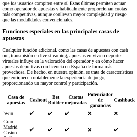
que los usuarios compiten entre sí. Estas últimas permiten actuar
como operador de apuestas y habitualmente proporcionan cuotas
más competitivas, aunque conllevan mayor complejidad y riesgo
que las modalidades convencionales.
Funciones especiales en las principales casas de
apuestas
Cualquier función adicional, como las casas de apuestas con cash
out, transmisión en live streaming, apuestas en vivo o deportes
virtuales influye en la valoración del operador y en cómo hacer
apuestas deportivas con licencia en España de forma más
provechosa. De hecho, en nuestra opinión, se trata de características
que enriquecen notablemente la experiencia de juego,
proporcionando un mayor control y participación.
Potenciador
Casa de
Bet
Cuotas
Cashout
de
Cashback
apuestas
Builder
mejoradas
ganancias
✔️
✔️
✔️
bwin
❌
❌
Gran
Madrid
✔️
✔️
✔️
✔️
❌
Casino