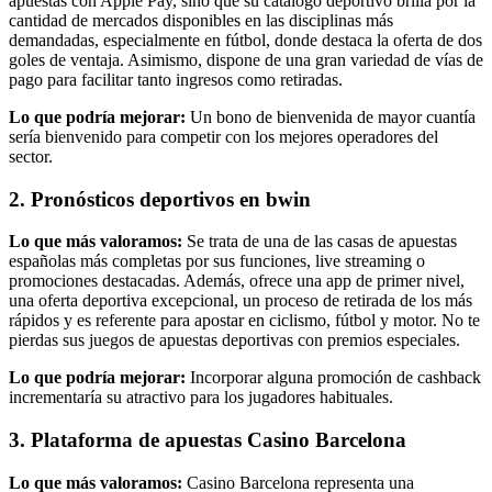
apuestas con Apple Pay, sino que su catálogo deportivo brilla por la
cantidad de mercados disponibles en las disciplinas más
demandadas, especialmente en fútbol, donde destaca la oferta de dos
goles de ventaja. Asimismo, dispone de una gran variedad de vías de
pago para facilitar tanto ingresos como retiradas.
Lo que podría mejorar:
Un bono de bienvenida de mayor cuantía
sería bienvenido para competir con los mejores operadores del
sector.
2. Pronósticos deportivos en bwin
Lo que más valoramos:
Se trata de una de las casas de apuestas
españolas más completas por sus funciones, live streaming o
promociones destacadas. Además, ofrece una app de primer nivel,
una oferta deportiva excepcional, un proceso de retirada de los más
rápidos y es referente para apostar en ciclismo, fútbol y motor. No te
pierdas sus juegos de apuestas deportivas con premios especiales.
Lo que podría mejorar:
Incorporar alguna promoción de cashback
incrementaría su atractivo para los jugadores habituales.
3. Plataforma de apuestas Casino Barcelona
Lo que más valoramos:
Casino Barcelona representa una