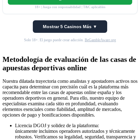
18+ | Juega con responsabilidad | T&C aplicables
Mostrar 5 Casinos Más ▼
Solo 18+. El juego puede crear adicción.
BeGambleAware.org
Metodología de evaluación de las casas de
apuestas deportivas online
Nuestra dilatada trayectoria como analistas y apostadores activos nos
capacita para determinar con precisión cuál es la plataforma más
recomendable entre las casas de apuestas online españa y los
operadores deportivos en general. Para ello, nuestro equipo de
especialistas examina cada sitio en profundidad, evaluando
elementos esenciales como fiabilidad, amplitud de mercados,
opciones de pago y bonificaciones disponibles.
Licencia DGOJ y solidez de la plataforma:
únicamente incluimos operadores autorizados y técnicamente
robustos. Verificamos su legalidad, seguridad, transparencia y